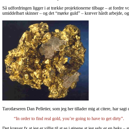
Så udfordringen ligger i at trække projektionerne tilbage – at fordre vo
umiddelbart skinner – og det “mørke guld” – kræver hårdt arbejde, og v
Tarotlæseren Dan Pelletier, som jeg her tillader mig at citere, har sagt 
“In order to find real gold, you’re going to have to get dirty”.
Det kræver fx at jeg er villig til at se i øjnene at jeg selv er en hek