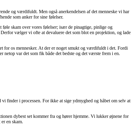
brerende og værdifuldt. Men også anerkendelsen af det menneske vi har
hende som anker for sine følelser.
føle skam over vores følelser; især de pinagtige, pinlige og
Derfor vælger vi ofte at devaluere det som blot en projektion, og lade
r det for os mennesker. At der er noget smukt og værdifuldt i det. Fordi
 netop var det som fik både det bedste og det værste frem i en.
 vi finder i processen. For ikke at sige ydmyghed og håbet om selv at
ektionen dybest set kommer fra og hører hjemme. Vi lukker øjnene for
t er en skam.