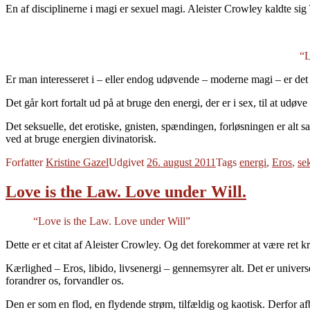
En af disciplinerne i magi er sexuel magi. Aleister Crowley kaldte 
“L
Er man interesseret i – eller endog udøvende – moderne magi – er d
Det går kort fortalt ud på at bruge den energi, der er i sex, til at udøve
Det seksuelle, det erotiske, gnisten, spændingen, forløsningen er alt 
ved at bruge energien divinatorisk.
Forfatter
Kristine Gazel
Udgivet
26. august 2011
Tags
energi
,
Eros
,
sek
Love is the Law. Love under Will.
“Love is the Law. Love under Will”
Dette er et citat af Aleister Crowley. Og det forekommer at være ret k
Kærlighed – Eros, libido, livsenergi – gennemsyrer alt. Det er univer
forandrer os, forvandler os.
Den er som en flod, en flydende strøm, tilfældig og kaotisk. Derfor a