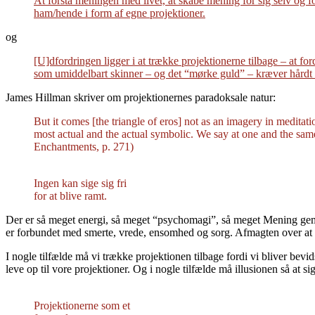
At forstå meningen med livet, at skabe mening for sig selv og
ham/hende i form af egne projektioner.
og
[U]dfordringen ligger i at trække projektionerne tilbage – at ford
som umiddelbart skinner – og det “mørke guld” – kræver hårdt ar
James Hillman skriver om projektionernes paradoksale natur:
But it comes [the triangle of eros] not as an imagery in meditat
most actual and the actual symbolic. We say at one and the same
Enchantments, p. 271)
Ingen kan sige sig fri
for at blive ramt.
Der er så meget energi, så meget “psychomagi”, så meget Mening gemt i
er forbundet med smerte, vrede, ensomhed og sorg. Afmagten over at sk
I nogle tilfælde må vi trække projektionen tilbage fordi vi bliver bevi
leve op til vore projektioner. Og i nogle tilfælde må illusionen så at s
Projektionerne som et