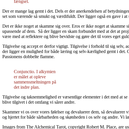
fængsel.
Der er mange lag gemt i det. Dels er der anerkendelsen af betydningen 
set som værende så smukt og værdifuldt. Der ligger også en gave i at
Det er ikke noget at skamme sig over. Eros er ikke noget at skamme si
upassende af dem. Så der ligger en skam forbundet med at det at projic
være med at reflektere og blive bevidste og gøre det til vores eget gul
Tilgivelse og accept er derfor vigtigt. Tilgivelse i forhold til sig selv
der ligger en mulighed for både læring og selv-kærlighed gemt i det.
Passionens dobbelte flamme.
Conjunctio. I alkymien
er målet at opleve
sammensmeltningen på
det indre plan.
Tilgivelse og taknemmelighed er væsentlige elementer i det med at se 
blive tilgivet i det omfang vi sårer andre.
Skammer vi os over vores følelser og devaluerer dem, så devaluerer vi
og hjertet for både sårbarheden og skønheden i os selv og andre. Vi l
Images from The Alchemical Tarot, copyright Robert M. Place, are us