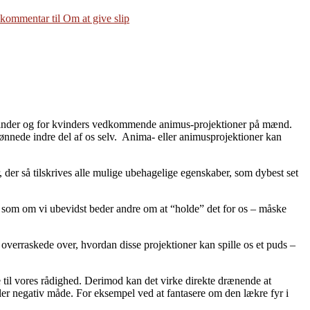
 kommentar
til Om at give slip
 kvinder og for kvinders vedkommende animus-projektioner på mænd.
tkønnede indre del af os selv. Anima- eller animusprojektioner kan
 der så tilskrives alle mulige ubehagelige egenskaber, som dybest set
 er som om vi ubevidst beder andre om at “holde” det for os – måske
d overraskede over, hvordan disse projektioner kan spille os et puds –
 til vores rådighed. Derimod kan det virke direkte drænende at
ller negativ måde. For eksempel ved at fantasere om den lækre fyr i