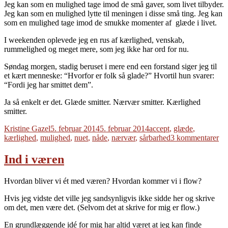
Jeg kan som en mulighed tage imod de små gaver, som livet tilbyder.
Jeg kan som en mulighed lytte til meningen i disse små ting. Jeg kan
som en mulighed tage imod de smukke momenter af glæde i livet.
I weekenden oplevede jeg en rus af kærlighed, venskab,
rummelighed og meget mere, som jeg ikke har ord for nu.
Søndag morgen, stadig beruset i mere end een forstand siger jeg til
et kært menneske: “Hvorfor er folk så glade?” Hvortil hun svarer:
“Fordi jeg har smittet dem”.
Ja så enkelt er det. Glæde smitter. Nærvær smitter. Kærlighed
smitter.
Forfatter
Udgivet
Tags
Kristine Gazel
5. februar 2014
5. februar 2014
accept
,
glæde
,
til
kærlighed
,
mulighed
,
nuet
,
nåde
,
nærvær
,
sårbarhed
3 kommentarer
Dr
Ind i væren
Hvordan bliver vi ét med væren? Hvordan kommer vi i flow?
Hvis jeg vidste det ville jeg sandsynligvis ikke sidde her og skrive
om det, men være det. (Selvom det at skrive for mig er flow.)
En grundlæggende idé for mig har altid været at jeg kan finde