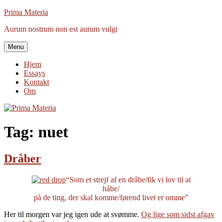
Videre
Prima Materia
til
Aurum nostrum non est aurum vulgi
indhold
Menu
Hjem
Essays
Kontakt
Om
Tag:
nuet
Dråber
“Som et strejf af en dråbe/fik vi lov til at
håbe/
på de ting, der skal komme/førend livet er omme”
Her til morgen var jeg igen ude at svømme.
Og lige som sidst afgav