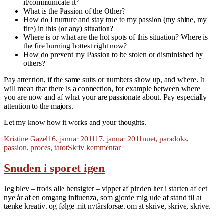
it/communicate it?
What is the Passion of the Other?
How do I nurture and stay true to my passion (my shine, my
fire) in this (or any) situation?
Where is or what are the hot spots of this situation? Where is
the fire burning hottest right now?
How do prevent my Passion to be stolen or disminished by
others?
Pay attention, if the same suits or numbers show up, and where. It
will mean that there is a connection, for example between where
you are now and af what your are passionate about. Pay especially
attention to the majors.
Let my know how it works and your thoughts.
Forfatter
Udgivet
Tags
Kristine Gazel
16. januar 2011
17. januar 2011
nuet
,
paradoks
,
til
passion
,
proces
,
tarot
Skriv kommentar
The
Four
Snuden i sporet igen
P’s
Tarot
Jeg blev – trods alle hensigter – vippet af pinden her i starten af det
Spread
nye år af en omgang influenza, som gjorde mig ude af stand til at
tænke kreativt og følge mit nytårsforsæt om at skrive, skrive, skrive.