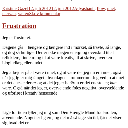
Forfatter
Udgivet
Tags
Kristine Gazel
12. juli 2012
12. juli 2012
Adyashanti
,
flow
,
nuet
,
til
nærvær
,
væren
Skriv kommentar
Ind
i
Frustration
væren
Jeg er frustreret.
Dagene går – længere og længere ind i mørket, så travle, så lange,
og dog så hurtige. Der er ikke megen energi og overskud til at
reflektere, finde ro og til at være kreativ, til at skrive, hverken
blogindlæg eller andet.
Jeg arbejder på at være i nuet, og at være det jeg nu er i nuet, også
når jeg føler mig fanget i hverdagens trummerum. Jeg ved jo at nuet
er det eneste der
er
og at det jeg er her&nu er det eneste jeg
kan
være
. Også når det jeg er, overvejende føles negativt, overvældende
og uforløst i kreativ henseende.
Lige for tiden føler jeg mig som Den Hængte Mand fra tarotten,
afventende. Noget er i gære, og det må så tage sin tid, før det viser
sig hvad det er.