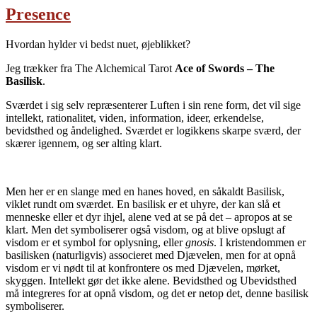
Presence
Hvordan hylder vi bedst nuet, øjeblikket?
Jeg trækker fra The Alchemical Tarot
Ace of Swords – The
Basilisk
.
Sværdet i sig selv repræsenterer Luften i sin rene form, det vil sige
intellekt, rationalitet, viden, information, ideer, erkendelse,
bevidsthed og åndelighed. Sværdet er logikkens skarpe sværd, der
skærer igennem, og ser alting klart.
Men her er en slange med en hanes hoved, en såkaldt Basilisk,
viklet rundt om sværdet. En basilisk er et uhyre, der kan slå et
menneske eller et dyr ihjel, alene ved at se på det – apropos at se
klart. Men det symboliserer også visdom, og at blive opslugt af
visdom er et symbol for oplysning, eller
gnosis
. I kristendommen er
basilisken (naturligvis) associeret med Djævelen, men for at opnå
visdom er vi nødt til at konfrontere os med Djævelen, mørket,
skyggen. Intellekt gør det ikke alene. Bevidsthed og Ubevidsthed
må integreres for at opnå visdom, og det er netop det, denne basilisk
symboliserer.