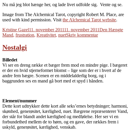
Nu må jeg blot hænge her, og lade livet udfolde sig. Vente og se.
Image from The Alchemical Tarot, copyright Robert M. Place, are
used with kind permission. Visit
the Alchemical Tarot website
.
Forfatter
Udgivet
Tags
Kristine Gazel
11. november 2011
11. november 2011
Den Hængte
til
Mand
,
frustration
,
Kreativitet
,
nuet
Skriv kommentar
Frustration
Nostalgi
Billedet
Vi ser en dreng række et bæger frem mod en mindre pige. I bægeret
er der en hvid stjerneformet blomst – lige som der er i hvert af de
andre fem bægre. Scenen er en middelalderlig borg, og i
baggrunden ses en mand gå bort med et spyd i hånden.
Element/nummer
Dette kort udtrykker dette kort alle seks’ernes betydninger;
harmoni,
skønhed, generøsitet, kærlighed, nuet. Bægrene repræsenterer Vand,
der står for blandt andet kærlighed og medfølelse. Her ser vi en
forbundethed mellem de to børn, og en gave, der rækkes frem i
uskyld, generøsitet, kærlighed, venskab.