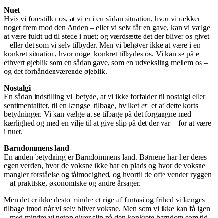
Nuet
Hvis vi forestiller os, at vi er i en sådan situation, hvor vi rækker
noget frem mod den Anden – eller vi selv får en gave, kan vi vælge
at være fuldt ud til stede i nuet; og værdsætte det der bliver os givet
– eller det som vi selv tilbyder. Men vi behøver ikke at være i en
konkret situation, hvor noget konkret tilbydes os. Vi kan se på et
ethvert øjeblik som en sådan gave, som en udveksling mellem os –
og det forhåndenværende øjeblik.
Nostalgi
En sådan indstilling vil betyde, at vi ikke forfalder til nostalgi eller
sentimentalitet, til en længsel tilbage, hvilket
er
et af dette korts
betydninger. Vi kan vælge at se tilbage på det forgangne med
kærlighed og med en vilje til at give slip på det der var – for at være
i nuet.
Barndommens land
En anden betydning er Barndommens land. Børnene har her deres
egen verden, hvor de voksne ikke har en plads og hvor de voksne
mangler forståelse og tålmodighed, og hvortil de ofte vender ryggen
– af praktiske, økonomiske og andre årsager.
Men det er ikke desto mindre et rige af fantasi og frihed vi længes
tilbage imod når vi selv bliver voksne. Men som vi ikke kan få igen
– med mindre vi netop giver slip på den konkrete barndom som tid,