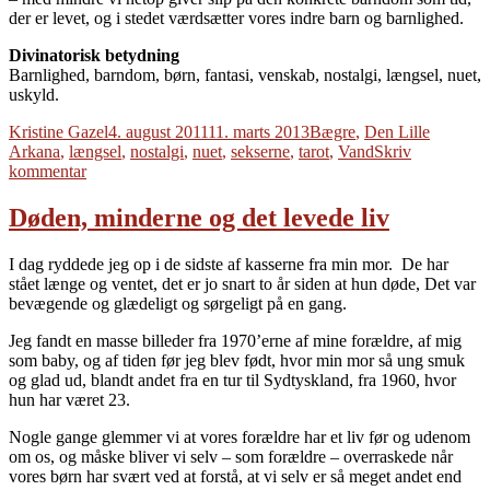
der er levet, og i stedet værdsætter vores indre barn og barnlighed.
Divinatorisk betydning
Barnlighed, barndom, børn, fantasi, venskab, nostalgi, længsel, nuet,
uskyld.
Forfatter
Udgivet
Tags
Kristine Gazel
4. august 2011
11. marts 2013
Bægre
,
Den Lille
Arkana
,
længsel
,
nostalgi
,
nuet
,
sekserne
,
tarot
,
Vand
Skriv
til
kommentar
Nostalgi
Døden, minderne og det levede liv
I dag ryddede jeg op i de sidste af kasserne fra min mor. De har
stået længe og ventet, det er jo snart to år siden at hun døde, Det var
bevægende og glædeligt og sørgeligt på en gang.
Jeg fandt en masse billeder fra 1970’erne af mine forældre, af mig
som baby, og af tiden før jeg blev født, hvor min mor så ung smuk
og glad ud, blandt andet fra en tur til Sydtyskland, fra 1960, hvor
hun har været 23.
Nogle gange glemmer vi at vores forældre har et liv før og udenom
om os, og måske bliver vi selv – som forældre – overraskede når
vores børn har svært ved at forstå, at vi selv er så meget andet end