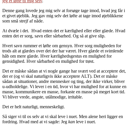
jeg et løfte til mig selv
.
Denne gang lovede jeg mig selv at forsøge tage imod, hvad jeg får i
et givet øjeblik. Jeg gav mig selv det løfte at tage imod øjeblikkene
som små strejf af nåde.
At dvæle i det. Hvad enten det er kærlighed eller eller glæde. Hvad
enten det er sorg, savn eller sårbarhed. Og så at give slip.
Hvert savn rummer et løfte om gensyn. Hver sorg muligheden for
trods alt at glædes over det der har været. Hver glæde et svimlende
håb om mere glæde. Hver kærlighedsgestus en mulighed for
gensidighed. Hver sårbarhed en mulighed for trøst.
Det er måske sådan at vi nogle gange har svært ved at acceptere det,
der er (og vi skal naturligvis ikke acceptere ALT). Det er måske
sådan at situationer, andre mennesker og ting, der ikke virker, bliver
u-udholdelige. Vi lever i en tid, hvor vi har mulighed for at kunne en
masse, kommunikere en masse, forkaste en masse på meget kort tid.
Vi bliver vrede, angste, utålmodige, irritable.
Det er helt naturligt, menneskeligt.
Så siger vi til os selv at vi skal leve i nuet. Men alene heri ligger en
fordring. Hvad med at vi sagde: Jeg
kan
leve i nuet.