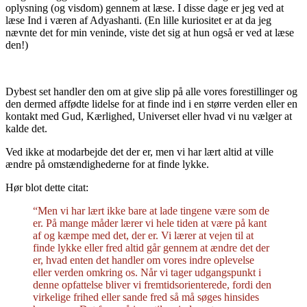
oplysning (og visdom) gennem at læse. I disse dage er jeg ved at
læse Ind i væren af Adyashanti. (En lille kuriositet er at da jeg
nævnte det for min veninde, viste det sig at hun også er ved at læse
den!)
Dybest set handler den om at give slip på alle vores forestillinger og
den dermed affødte lidelse for at finde ind i en større verden eller en
kontakt med Gud, Kærlighed, Universet eller hvad vi nu vælger at
kalde det.
Ved ikke at modarbejde det der er, men vi har lært altid at ville
ændre på omstændighederne for at finde lykke.
Hør blot dette citat:
“Men vi har lært ikke bare at lade tingene være som de
er. På mange måder lærer vi hele tiden at være på kant
af og kæmpe med det, der er. Vi lærer at vejen til at
finde lykke eller fred altid går gennem at ændre det der
er, hvad enten det handler om vores indre oplevelse
eller verden omkring os. Når vi tager udgangspunkt i
denne opfattelse bliver vi fremtidsorienterede, fordi den
virkelige frihed eller sande fred så må søges hinsides