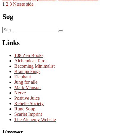
Indlægsinddeling
Side
Side
Side
Pejlemærker
1
2
3
Næste side
Søg
Søg
Søg
efter:
Links
108 Zen Books
Alchemical Tarot
Becoming Minimalist
Brainpickings
Elephant
Jung for alle
Mark Manson
Nerve
Positive Juice
Rebelle Society
Rune Soup
Scarlet Imprint
The Alchemy Website
Emner