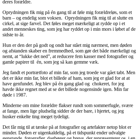
deres forældre.
Oprydningen fik mig på én gang til at føle mig forældreløs, som et
barn – og endelig som voksen. Oprydningen fik mig til at slutte en
cirkel, at sige farvel. Det føles meget mærkeligt at rydde op i et
andet menneskes ting, som jeg har ryddet op i min mors i løbet af de
sidste to år.
Hun er den der på godt og ondt har stået mig nærmest, men døden
og afstanden skaber en fremmedhed, som gør det både mærkeligt og
nemt, at “lukke det ned”, at reducere fem kasser med fotografier og
gamle papirer til én, som jeg så kan gemme væk.
Jeg fandt et portrætfoto af min far, som jeg troede var gået tabt. Men
det er ikke min far, blot et billede af ham, som jeg er glad for at at
have genfundet. Jeg blev på én gang glad og chokeret, for jeg
havde ikke regnet med at se det billede nogensinde igen. Min far
døde i 1987.
Minderne om mine forældre flakser rundt som sommerfugle, svære
at fange, men lige pludselig sidder de der bare, i hjertet, og jeg
husker enkelte ting meget tydeligt.
Det får mig til at tænke på at fotografier og artefakter netop blot er
minder. Døden er uigenkaldelig, på et tidspunkt ender udvalgte
genstande, fotografier, dagbøger og breve, der repræsenterer os, i en