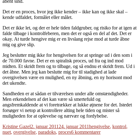
åbent sind.
Det er en proces, hvor jeg ikke kender – ikke kan og ikke skal –
kende udfaldet, formålet eller målet.
Det er ikke let, og der er hele tiden faldgruber, og risiko for at igen at
falde tilbage i kontrolfeberen, men det er også en del af det. Det er
okay. At turde hengive mig er en livslang rejse mod at turde åbne
mig og give slip.
Jeg beslutter mig ikke for hengivelsen for at springe ud i den som i
de 70.000 favne. Det er en spiralisk proces, ud fra og ind mod
midten. Et skridt frem og to tilbage, og så endnu et skridt frem. Ud i
det åbne. Men jeg kan beslutte mig for til stadighed at lade
overgivelsen være en mulighed, en ny åbning, en ny horisont mod
det ukendte.
Sandheden er at sådan er tilværelsen under alle omstændigheder.
Men erkendelsen af det kan være så smertefuld og
angsfremkaldende at vi foretrækker at lukke øjnene for det. Istedet
forsøger vi netop at kontrollere alting hele tiden og mister så
muligheden for at oplevelse og nærvær og fordybelse.
Forfatter
Udgivet
Tags
Kristine Gazel
2. januar 2011
24. januar 2011
hengivelse
,
kontrol
,
til
nuet
,
overgivelse
,
paradoks
,
proces
6 kommentarer
Overgivelse