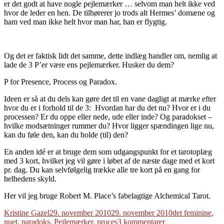
er det godt at have nogle pejlemærker … selvom man helt ikke ved
hvor de leder en hen. De tilhørerer jo trods alt Hermes’ domæne og
ham ved man ikke helt hvor man har, han er flygtig.
Og det er faktisk lidt det samme, dette indlæg handler om, nemlig at
lade de 3 P’er være ens pejlemærker. Husker du dem?
P for Presence, Process og Paradox.
Ideen er så at du dels kan gøre det til en vane dagligt at mærke efter
hvor du er i forhold til de 3: Hvordan har du det nu? Hvor er i du
processen? Er du oppe eller nede, ude eller inde? Og paradokset –
hvilke modsætninger rummer du? Hvor ligger spændingen lige nu,
kan du føle den, kan du holde (til) den?
En anden idé er at bruge dem som udgangspunkt for et tarotoplæg
med 3 kort, hvilket jeg vil gøre i løbet af de næste dage med et kort
pr. dag. Du kan selvfølgelig trække alle tre kort på en gang for
helhedens skyld.
Her vil jeg bruge Robert M. Place’s fabelagtige Alchemical Tarot.
Forfatter
Udgivet
Tags
Kristine Gazel
29. november 2010
29. november 2010
det feminine
,
til
nuet
,
paradoks
,
Pejlemærker
,
proces
3 kommentarer