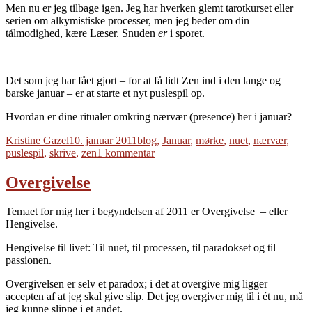
Men nu er jeg tilbage igen. Jeg har hverken glemt tarotkurset eller
serien om alkymistiske processer, men jeg beder om din
tålmodighed, kære Læser. Snuden
er
i sporet.
Det som jeg har fået gjort – for at få lidt Zen ind i den lange og
barske januar – er at starte et nyt puslespil op.
Hvordan er dine ritualer omkring nærvær (presence) her i januar?
Forfatter
Udgivet
Tags
Kristine Gazel
10. januar 2011
blog
,
Januar
,
mørke
,
nuet
,
nærvær
,
til
puslespil
,
skrive
,
zen
1 kommentar
Snuden
i
Overgivelse
sporet
igen
Temaet for mig her i begyndelsen af 2011 er Overgivelse – eller
Hengivelse.
Hengivelse til livet: Til nuet, til processen, til paradokset og til
passionen.
Overgivelsen er selv et paradox; i det at overgive mig ligger
accepten af at jeg skal give slip. Det jeg overgiver mig til i ét nu, må
jeg kunne slippe i et andet.