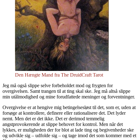
Den Hængte Mand fra The DruidCraft Tarot
Jeg må også slippe selve forbeholdet mod og frygten for
overgivelsen. Samt trangen til at ting skal ske. Jeg må altså slippe
min utålmodighed og mine forudfattede meninger og forventninger.
Overgivelse er at hengive mig betingelsesløst til det, som er, uden at
forsøge at kontrollere, definere eller rationalisere det. Det lyder
nemt. Men det er det ikke. Det er derimod temmelig
angstprovokerende at slippe behovet for kontrol. Men når det
lykkes, er muligheden der for blot at lade ting og begivenheder ske
og udvikle sig – udfolde sig – og tage imod det som kommer med et