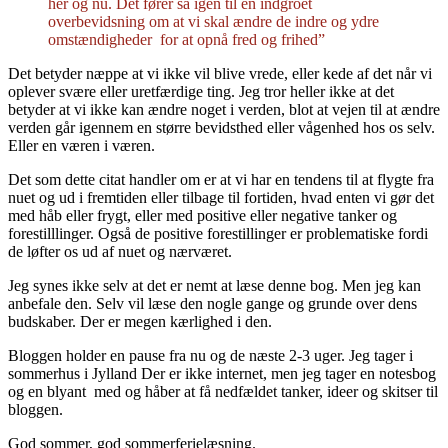
her og nu. Det fører så igen til en indgroet
overbevidsning om at vi skal ændre de indre og ydre
omstændigheder for at opnå fred og frihed”
Det betyder næppe at vi ikke vil blive vrede, eller kede af det når vi
oplever svære eller uretfærdige ting. Jeg tror heller ikke at det
betyder at vi ikke kan ændre noget i verden, blot at vejen til at ændre
verden går igennem en større bevidsthed eller vågenhed hos os selv.
Eller en væren i væren.
Det som dette citat handler om er at vi har en tendens til at flygte fra
nuet og ud i fremtiden eller tilbage til fortiden, hvad enten vi gør det
med håb eller frygt, eller med positive eller negative tanker og
forestilllinger. Også de positive forestillinger er problematiske fordi
de løfter os ud af nuet og nærværet.
Jeg synes ikke selv at det er nemt at læse denne bog. Men jeg kan
anbefale den. Selv vil læse den nogle gange og grunde over dens
budskaber. Der er megen kærlighed i den.
Bloggen holder en pause fra nu og de næste 2-3 uger. Jeg tager i
sommerhus i Jylland Der er ikke internet, men jeg tager en notesbog
og en blyant med og håber at få nedfældet tanker, ideer og skitser til
bloggen.
God sommer, god sommerferielæsning.