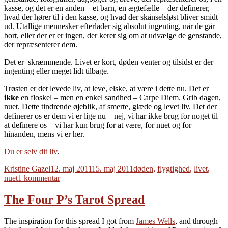
kasse, og det er en anden – et barn, en ægtefælle – der definerer,
hvad der hører til i den kasse, og hvad der skånselsløst bliver smidt
ud. Utallige mennesker efterlader sig absolut ingenting, når de går
bort, eller der er er ingen, der kerer sig om at udvælge de genstande,
der repræsenterer dem.
Det er skræmmende. Livet er kort, døden venter og tilsidst er der
ingenting eller meget lidt tilbage.
Trøsten er det levede liv, at leve, elske, at være i dette nu. Det er
ikke
en floskel – men en enkel sandhed – Carpe Diem. Grib dagen,
nuet. Dette tindrende øjeblik, af smerte, glæde og levet liv. Det der
definerer os er dem vi er lige nu – nej, vi har ikke brug for noget til
at definere os – vi har kun brug for at være, for nuet og for
hinanden, mens vi er her.
Du er selv dit liv
.
Forfatter
Udgivet
Tags
Kristine Gazel
12. maj 2011
15. maj 2011
døden
,
flygtighed
,
livet
,
til
nuet
1 kommentar
Døden,
minderne
The Four P’s Tarot Spread
og
det
The inspiration for this spread I got from
James Wells
, and through
levede