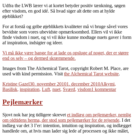
Udfra the LWB lærer vi at kortet betyder positiv tænkning, søgen
efter visdom, en god idé. Så hvad siger alt dette om at hylde
øjeblikket?
For at forstå og gribe øjeblikkets kvaliteter må vi bruge såvel vores
bevidste som vores ubevidste opmærksomhed. Ellers vil vi ikke
finde visdom i nuet, og vi vil ikke kunne modtage nuets gaver i form
af inspiration, indsigter og ideer.
Vi må ikke være bange for at lade os opsluge af noget, der er større
end os selv – og dermed skræmmende.
Images from The Alchemical Tarot, copyright Robert M. Place, are
used with kind permission. Visit
the Alchemical Tarot website
.
Forfatter
Udgivet
Tags
Kristine Gazel
30. november 2010
1. december 2010
Alkymi
,
til
Basilisk
,
inspiration
,
Luft
,
nuet
,
Sværd
,
visdom
1 kommentar
Presence
Pejlemærker
Sjovt nok har jeg tidligere skrevet
et indlæg om pejlemærker, nemlig
om oldtidens herma, der stod som pejlemærker for de rejsende
. I det
indlæg var det 3 I’er: intention, intuition og inspiration, og indlægget
handlede om, at hvis man lader sig lede af processen og ikke målet,