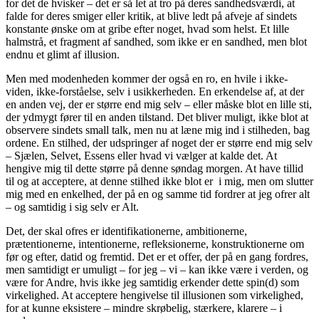
for det de hvisker – det er så let at tro på deres sandhedsværdi, at
falde for deres smiger eller kritik, at blive ledt på afveje af sindets
konstante ønske om at gribe efter noget, hvad som helst. Et lille
halmstrå, et fragment af sandhed, som ikke er en sandhed, men blot
endnu et glimt af illusion.
Men med modenheden kommer der også en ro, en hvile i ikke-
viden, ikke-forståelse, selv i usikkerheden. En erkendelse af, at der
en anden vej, der er større end mig selv – eller måske blot en lille sti,
der ydmygt fører til en anden tilstand. Det bliver muligt, ikke blot at
observere sindets small talk, men nu at læne mig ind i stilheden, bag
ordene. En stilhed, der udspringer af noget der er større end mig selv
– Sjælen, Selvet, Essens eller hvad vi vælger at kalde det. At
hengive mig til dette større på denne søndag morgen. At have tillid
til og at acceptere, at denne stilhed ikke blot er i mig, men om slutter
mig med en enkelhed, der på en og samme tid fordrer at jeg ofrer alt
– og samtidig i sig selv er Alt.
Det, der skal ofres er identifikationerne, ambitionerne,
prætentionerne, intentionerne, refleksionerne, konstruktionerne om
før og efter, datid og fremtid. Det er et offer, der på en gang fordres,
men samtidigt er umuligt – for jeg – vi – kan ikke være i verden, og
være for Andre, hvis ikke jeg samtidig erkender dette spin(d) som
virkelighed. At acceptere hengivelse til illusionen som virkelighed,
for at kunne eksistere – mindre skrøbelig, stærkere, klarere – i