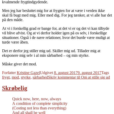
kvalmende frygtindgydende.
Men jeg har besluttet mig for at frygten for at være i verden ikke
skal få bugt med mig. Eller med dig. For jeg tænker, at vi alle har det
på den måde.
At vi i forskellig grad er bange for, at det vi er og det vi kan tilbyde
vil blive afvist. Og at vi derfor holder igen på os selv, i forskellige
situationer. Også i de nære relationer, hvor det burde være muligt at
turde være åben.
Det er derfor jeg stiller mig ud. Skiller mig ud. Tillader mig at
eksponere mig selv i al min sårbarhed – og min styrke.
Måske giver det mod.
Forfatter
Kristine Gazel
Udgivet
8. august 2017
9. august 2017
Tags
frygt
,
mod
,
styrke
,
sårbarhed
Skriv kommentar
til Om at stille sig ud
Skrøbelig
Quick now, here, now, always
A condition of complete simplicity
(Costing not less than everything)
And all shall be well