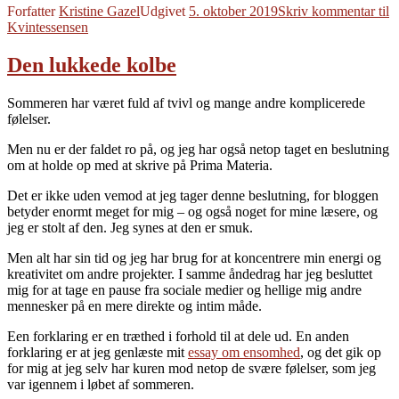
Forfatter
Kristine Gazel
Udgivet
5. oktober 2019
Skriv kommentar
til
Kvintessensen
Den lukkede kolbe
Sommeren har været fuld af tvivl og mange andre komplicerede
følelser.
Men nu er der faldet ro på, og jeg har også netop taget en beslutning
om at holde op med at skrive på Prima Materia.
Det er ikke uden vemod at jeg tager denne beslutning, for bloggen
betyder enormt meget for mig – og også noget for mine læsere, og
jeg er stolt af den. Jeg synes at den er smuk.
Men alt har sin tid og jeg har brug for at koncentrere min energi og
kreativitet om andre projekter. I samme åndedrag har jeg besluttet
mig for at tage en pause fra sociale medier og hellige mig andre
mennesker på en mere direkte og intim måde.
Een forklaring er en træthed i forhold til at dele ud. En anden
forklaring er at jeg genlæste mit
essay om ensomhed
, og det gik op
for mig at jeg selv har kuren mod netop de svære følelser, som jeg
var igennem i løbet af sommeren.