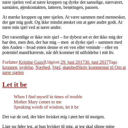
nære sjælen ved at nære kroppen og dyrke det sanselige, nærværet,
samtalen, øjenkontakten, latteren, berøringen, pausen.
At mærke kroppen og røre sjælen. At være sammen med mennesker,
der gør mig godt. Og ikke mindst ønsket om at gøre andre godt. At
nære min sjæl ved at nære andre.
Det væsentlige er ikke
min sjæl
– for dybest set er det ikke mig der
har den, men den, der har mig – men at dyrke sjæl – sammen med
den Anden – hvad enten denne er en ven eller veninde – eller en
potentiel mand/kæreste, når dét kommer til udfoldelse i mit liv.
Forfatter
Kristine Gazel
Udgivet
29. juni 2017
30. juni 2017
Tags
kroppen
,
nydelse
,
Nærhed
,
Sjæl
,
skønhed
Skriv kommentar
til Om at
nære sjælen
Let it be
When I find myself in times of trouble
Mother Mary comes to me
Speaking words of wisdom, let it be
Det var de ord, der blev hvisket
mig
i øret her til morgen.
Lige nu føler jeg, at hun hvisker til mig, at jeg skal slippe mine