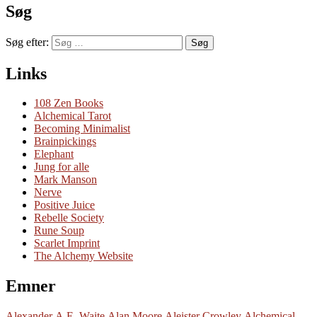
Søg
Søg efter:
Søg
Links
108 Zen Books
Alchemical Tarot
Becoming Minimalist
Brainpickings
Elephant
Jung for alle
Mark Manson
Nerve
Positive Juice
Rebelle Society
Rune Soup
Scarlet Imprint
The Alchemy Website
Emner
Alexander
A.E. Waite
Alan Moore
Aleister Crowley
Alchemical