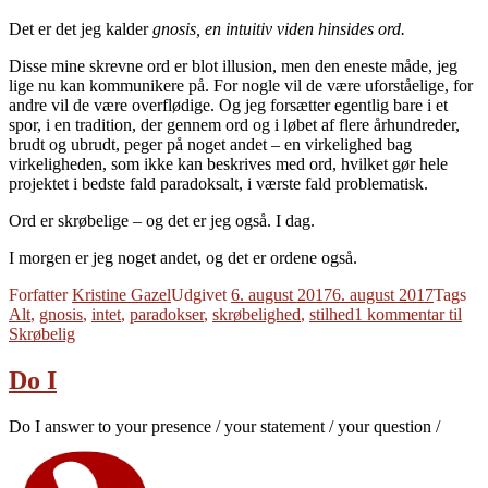
Det er det jeg kalder
gnosis, en
intuitiv viden hinsides ord.
Disse mine skrevne ord er blot illusion, men den eneste måde, jeg
lige nu kan kommunikere på. For nogle vil de være uforståelige, for
andre vil de være overflødige. Og jeg forsætter egentlig bare i et
spor, i en tradition, der gennem ord og i løbet af flere århundreder,
brudt og ubrudt, peger på noget andet – en virkelighed bag
virkeligheden, som ikke kan beskrives med ord, hvilket gør hele
projektet i bedste fald paradoksalt, i værste fald problematisk.
Ord er skrøbelige – og det er jeg også. I dag.
I morgen er jeg noget andet, og det er ordene også.
Forfatter
Kristine Gazel
Udgivet
6. august 2017
6. august 2017
Tags
Alt
,
gnosis
,
intet
,
paradokser
,
skrøbelighed
,
stilhed
1 kommentar
til
Skrøbelig
Do I
Do I answer to your presence / your statement / your question /