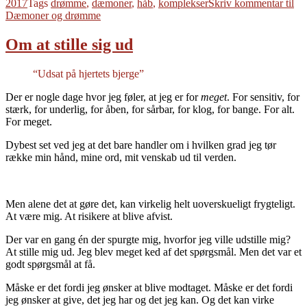
2017
Tags
drømme
,
dæmoner
,
håb
,
komplekser
Skriv kommentar
til
Dæmoner og drømme
Om at stille sig ud
“Udsat på hjertets bjerge”
Der er nogle dage hvor jeg føler, at jeg er for
meget
. For sensitiv, for
stærk, for underlig, for åben, for sårbar, for klog, for bange. For alt.
For meget.
Dybest set ved jeg at det bare handler om i hvilken grad jeg tør
række min hånd, mine ord, mit venskab ud til verden.
Men alene det at gøre det, kan virkelig helt uoverskueligt frygteligt.
At være mig. At risikere at blive afvist.
Der var en gang én der spurgte mig, hvorfor jeg ville udstille mig?
At stille mig ud. Jeg blev meget ked af det spørgsmål. Men det var et
godt spørgsmål at få.
Måske er det fordi jeg ønsker at blive modtaget. Måske er det fordi
jeg ønsker at give, det jeg har og det jeg kan. Og det kan virke