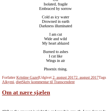
Isolated, fragile
Embraced by sorrow
Cold as icy water
Drowned in earth
Darkness illuminated
I am cut
Wide and wild
My heart ablazed
Burned to ashes
I cut like
Wings in air
Phoenix rising.
Forfatter
Kristine Gazel
Udgivet
2. august 2017
2. august 2017
Tags
Alkymi
,
digt
Skriv kommentar
til Transcendent
Om at nære sjælen