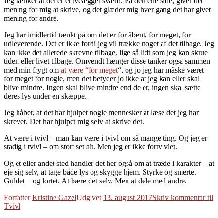
Jeg tænker at det er et tveægget sværd. På den ene side, giver det
mening for mig at skrive, og det glæder mig hver gang det har givet
mening for andre.
Jeg har imidlertid tænkt på om det er for åbent, for meget, for
udleverende. Det er ikke fordi jeg vil trække noget af det tilbage. Jeg
kan ikke det allerede skrevne tilbage, lige så lidt som jeg kan skrue
tiden eller livet tilbage. Omvendt hænger disse tanker også sammen
med min frygt om
at være “for meget
“, og jo jeg har måske været
for meget for nogle, men det betyder jo ikke at jeg kan eller skal
blive mindre. Ingen skal blive mindre end de er, ingen skal sætte
deres lys under en skæppe.
Jeg håber, at det har hjulpet nogle mennesker at læse det jeg har
skrevet. Det har hjulpet mig selv at skrive det.
At være i tvivl – man kan være i tvivl om så mange ting. Og jeg er
stadig i tvivl – om stort set alt. Men jeg er ikke fortvivlet.
Og et eller andet sted handler det her også om at træde i karakter – at
eje sig selv, at tage både lys og skygge hjem. Styrke og smerte.
Guldet – og lortet. At bære det selv. Men at dele med andre.
Forfatter
Kristine Gazel
Udgivet
13. august 2017
Skriv kommentar
til
Tvivl