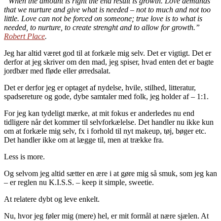
“When the amount is right the end result is growth. Love demands
that we nurture and give what is needed – not to much and not too
little. Love can not be forced on someone; true love is to what is
needed, to nurture, to create strenght and to allow for growth.”
Robert Place
.
Jeg har altid været god til at forkæle mig selv. Det er vigtigt. Det er
derfor at jeg skriver om den mad, jeg spiser, hvad enten det er bagte
jordbær med fløde eller ørredsalat.
Det er derfor jeg er optaget af nydelse, hvile, stilhed, litteratur,
spadsereture og gode, dybe samtaler med folk, jeg holder af – 1:1.
For jeg kan tydeligt mærke, at mit fokus er anderledes nu end
tidligere når det kommer til selvforkælelse. Det handler nu ikke kun
om at forkæle mig selv, fx i forhold til nyt makeup, tøj, bøger etc.
Det handler ikke om at lægge til, men at trække fra.
Less is more.
Og selvom jeg altid sætter en ære i at gøre mig så smuk, som jeg kan
– er reglen nu K.I.S.S. – keep it simple, sweetie.
At relatere dybt og leve enkelt.
Nu, hvor jeg føler mig (mere) hel, er mit formål at nære sjælen. At