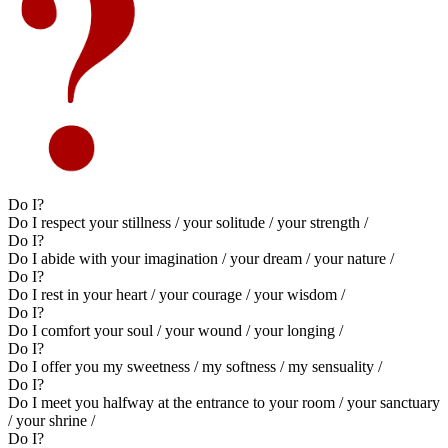
Do I?
Do I respect your stillness / your solitude / your strength /
Do I?
Do I abide with your imagination / your dream / your nature /
Do I?
Do I rest in your heart / your courage / your wisdom /
Do I?
Do I comfort your soul / your wound / your longing /
Do I?
Do I offer you my sweetness / my softness / my sensuality /
Do I?
Do I meet you halfway at the entrance to your room / your sanctuary
/ your shrine /
Do I?