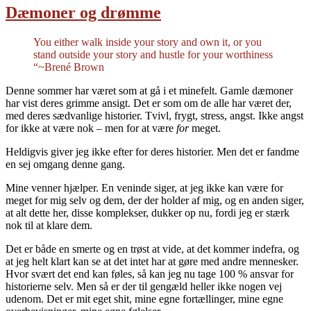
Dæmoner og drømme
You either walk inside your story and own it, or you
stand outside your story and hustle for your worthiness
“~Brené Brown
Denne sommer har været som at gå i et minefelt. Gamle dæmoner
har vist deres grimme ansigt. Det er som om de alle har været der,
med deres sædvanlige historier. Tvivl, frygt, stress, angst. Ikke angst
for ikke at være nok – men for at være
for
meget.
Heldigvis giver jeg ikke efter for deres historier. Men det er fandme
en sej omgang denne gang.
Mine venner hjælper. En veninde siger, at jeg ikke kan være for
meget for mig selv og dem, der der holder af mig, og en anden siger,
at alt dette her, disse komplekser, dukker op nu, fordi jeg er stærk
nok til at klare dem.
Det er både en smerte og en trøst at vide, at det kommer indefra, og
at jeg helt klart kan se at det intet har at gøre med andre mennesker.
Hvor svært det end kan føles, så kan jeg nu tage 100 % ansvar for
historierne selv. Men så er der til gengæld heller ikke nogen vej
udenom. Det er mit eget shit, mine egne fortællinger, mine egne