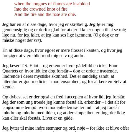
when the tongues of flames are in-folded
Into the crowned knot of fire
And the fire and the rose are one.
Jeg har en af disse dage, hvor jeg er skrøbelig. Jeg føler mig
gennemsigtig og er derfor glad for at der ikke er nogen til at se mig
lige nu, for jeg føler, at jeg kan ses lige igennem. (Og dog er er
måske noget der
ser)
.
En af disse dage, hvor egoet er mere flosset i kanten, og hvor jeg
forsøger at være blid mod mig selv og andre.
Jeg læser T.S. Eliot – og erkender hvor gådefuld en tekst Four
Quartets er, hvor lidt jeg dog forstår – dog er ordene trøstende,
lindrende i deres mystiske skønhed. Det er sandelig sandt, at
litteratur er god medicin – mod ensomhed, og for at lære en Selv at
kende.
Og dybest set er der også en fred i accepten af hvor lidt jeg forstår.
Jeg der som ung troede jeg kunne forstå alt, erkender – i det alt for
langsomme tempo hvori modenheden sætter ind – at jeg forstår
mindre og mindre med tiden, og at der simpelthen er ting, der ikke
kan eller skal forstås. Livet er en gåde.
Jeg lytter til mine indre stemmer og ord, nøje – for ikke at blive offer