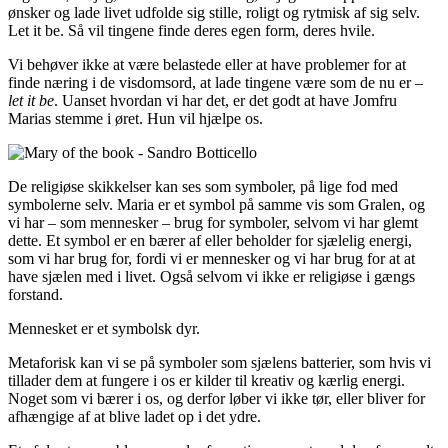
ønsker og lade livet udfolde sig stille, roligt og rytmisk af sig selv.
Let it be. Så vil tingene finde deres egen form, deres hvile.
Vi behøver ikke at være belastede eller at have problemer for at
finde næring i de visdomsord, at lade tingene være som de nu er –
let it be
. Uanset hvordan vi har det, er det godt at have Jomfru
Marias stemme i øret. Hun vil hjælpe os.
De religiøse skikkelser kan ses som symboler, på lige fod med
symbolerne selv. Maria er et symbol på samme vis som Gralen, og
vi har – som mennesker – brug for symboler, selvom vi har glemt
dette. Et symbol er en bærer af eller beholder for sjælelig energi,
som vi har brug for, fordi vi er mennesker og vi har brug for at at
have sjælen med i livet. Også selvom vi ikke er religiøse i gængs
forstand.
Mennesket er et symbolsk dyr.
Metaforisk kan vi se på symboler som sjælens batterier, som hvis vi
tillader dem at fungere i os er kilder til kreativ og kærlig energi.
Noget som vi bærer i os, og derfor løber vi ikke tør, eller bliver for
afhængige af at blive ladet op i det ydre.