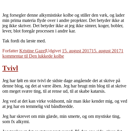
Jeg forsegler denne alkymistiske kolbe og stiller den væk, og lader
min prima materia flyde over i andre projekter. Det betyder ikke at
jeg ikke skriver. Det betyder ikke at jeg ikke simrer, koger, bobler,
lever, blot foregår processen i andre kar.
Tak fordi du læste med.
Forfatter
Kristine Gazel
Udgivet
15. august 2017
15. august 2017
1
kommentar
til Den lukkede kolbe
Tvivl
Jeg har følt en stor tvivl de sidste dage angående det at skrive på
denne blog, og det at være åben. Jeg har brugt min blog til at skrive
om meget svære ting, til at rense ud, til at skabe katarsis.
Jeg ved at det kan virke voldsomt, når man ikke kender mig, og ved
at jeg har en temmelig vid båndbredde.
Jeg har skrevet om min glæde, min smerte, og om mystiske ting,
som fx alkymi.