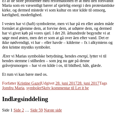
Et af de store problemer med reformationen er at med den forsvandt
Maria som en væsentligt bærer af sjælelig energi i den protestantiske
kirke, og dermed mistede vi som kultur en stor kilde til omsorg,
kærlighed, moderlighed.
I vesten har vi (haft) symbolerne, men vi har på en eller anden måde
formået at glemme dem, at forvise dem, at udtørre dem, og dermed
har vi givet køb på vores sjæl. I det 20. århundrede begyndte vi at
søge mod østen, men det er som at gå over åen efter vand. Det er
ikke nødvendigt, vi har – eller havde – kilderne – fx i alkymiens og
den kristne mystiks symboler.
Ærer vi Marias symbolske betydning, hendes
energi
, lytter vi til
hendes stemme i stilheden – som jeg nu gør på denne
gråvejrsmorgen – har vi en kilde i os, til blidhed, håb, glæde.
Et rum vi kan bære med os.
Forfatter
Kristine Gazel
Udgivet
28. juni 2017
28. juni 2017
Tags
Jomfru Maria
,
symboler
Skriv kommentar
til Let it be
Indlægsinddeling
Side
1
Side
2
…
Side
59
Næste side