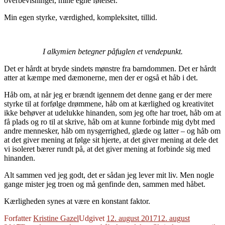
overbevisninger, mine egne følelser.
Min egen styrke, værdighed, kompleksitet, tillid.
I alkymien betegner påfuglen et vendepunkt.
Det er hårdt at bryde sindets mønstre fra barndommen. Det er hårdt
atter at kæmpe med dæmonerne, men der er også et håb i det.
Håb om, at når jeg er brændt igennem det denne gang er der mere
styrke til at forfølge drømmene, håb om at kærlighed og kreativitet
ikke behøver at udelukke hinanden, som jeg ofte har troet, håb om at
få plads og ro til at skrive, håb om at kunne forbinde mig dybt med
andre mennesker, håb om nysgerrighed, glæde og latter – og håb om
at det giver mening at følge sit hjerte, at det giver mening at dele det
vi isoleret bærer rundt på, at det giver mening at forbinde sig med
hinanden.
Alt sammen ved jeg godt, det er sådan jeg lever mit liv. Men nogle
gange mister jeg troen og må genfinde den, sammen med håbet.
Kærligheden synes at være en konstant faktor.
Forfatter
Kristine Gazel
Udgivet
12. august 2017
12. august