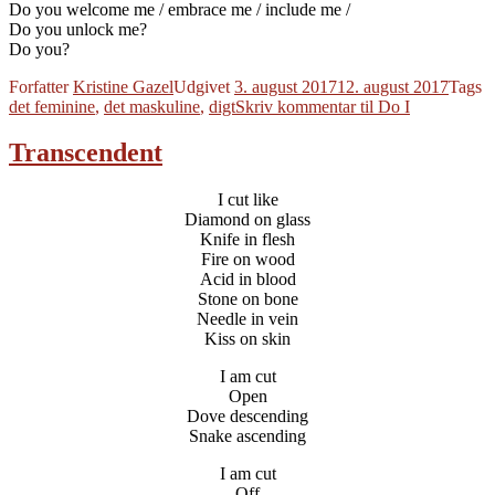
Do you welcome me / embrace me / include me /
Do you unlock me?
Do you?
Forfatter
Kristine Gazel
Udgivet
3. august 2017
12. august 2017
Tags
det feminine
,
det maskuline
,
digt
Skriv kommentar
til Do I
Transcendent
I cut like
Diamond on glass
Knife in flesh
Fire on wood
Acid in blood
Stone on bone
Needle in vein
Kiss on skin
I am cut
Open
Dove descending
Snake ascending
I am cut
Off