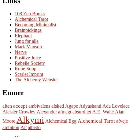
Links
108 Zen Books
Alchemical Tarot
Becoming Minimalist
Brainpickings
Elephant
Jung for alle
Mark Manson
Nerve
Positive Juice
Rebelle Society
Rune Soup
Scarlet Imprint
The Alchemy Website
Emner
accept
aften
ambivalens
afsked
Agape
Adyashanti
Ada Lovelace
Aleister Crowley
Alexander
afmagt
absurditet
A.E. Waite
Alan
Alkymi
Alchemical Tarot
Moore
Alchemical Egg
afveje
ambition
Alt
albedo