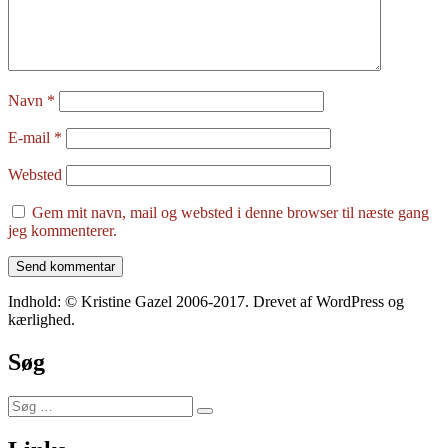
Navn
*
E-mail
*
Websted
Gem mit navn, mail og websted i denne browser til næste gang
jeg kommenterer.
Indhold: © Kristine Gazel 2006-2017. Drevet af WordPress og
kærlighed.
Søg
Søg
Søg
efter: