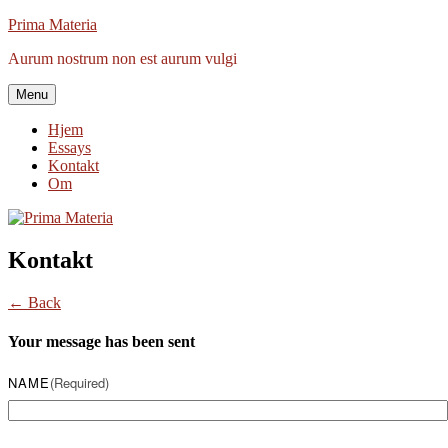
Videre
Prima Materia
til
Aurum nostrum non est aurum vulgi
indhold
Menu
Hjem
Essays
Kontakt
Om
Kontakt
← Back
Your message has been sent
NAME
(required)