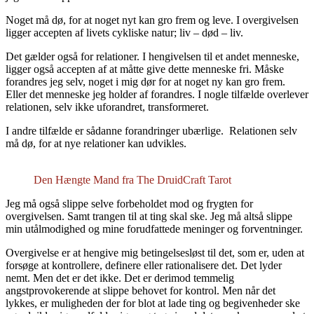
Noget må dø, for at noget nyt kan gro frem og leve. I overgivelsen
ligger accepten af livets cykliske natur; liv – død – liv.
Det gælder også for relationer. I hengivelsen til et andet menneske,
ligger også accepten af at måtte give dette menneske fri. Måske
forandres jeg selv, noget i mig dør for at noget ny kan gro frem.
Eller det menneske jeg holder af forandres. I nogle tilfælde overlever
relationen, selv ikke uforandret, transformeret.
I andre tilfælde er sådanne forandringer ubærlige. Relationen selv
må dø, for at nye relationer kan udvikles.
Den Hængte Mand fra The DruidCraft Tarot
Jeg må også slippe selve forbeholdet mod og frygten for
overgivelsen. Samt trangen til at ting skal ske. Jeg må altså slippe
min utålmodighed og mine forudfattede meninger og forventninger.
Overgivelse er at hengive mig betingelsesløst til det, som er, uden at
forsøge at kontrollere, definere eller rationalisere det. Det lyder
nemt. Men det er det ikke. Det er derimod temmelig
angstprovokerende at slippe behovet for kontrol. Men når det
lykkes, er muligheden der for blot at lade ting og begivenheder ske