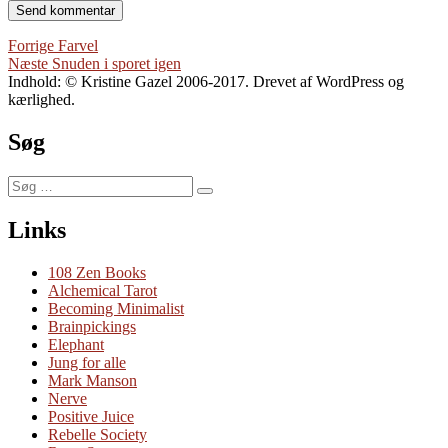
Indlægsnavigation
Forrige
Forrige
Farvel
Næste
indlæg:
Næste
Snuden i sporet igen
indlæg:
Indhold: © Kristine Gazel 2006-2017. Drevet af WordPress og
kærlighed.
Søg
Søg
Søg
efter:
Links
108 Zen Books
Alchemical Tarot
Becoming Minimalist
Brainpickings
Elephant
Jung for alle
Mark Manson
Nerve
Positive Juice
Rebelle Society