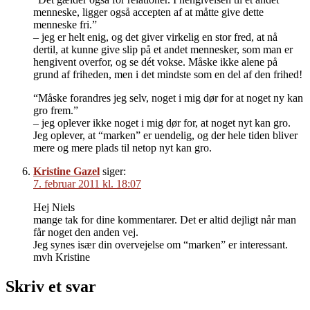
menneske, ligger også accepten af at måtte give dette
menneske fri.”
– jeg er helt enig, og det giver virkelig en stor fred, at nå
dertil, at kunne give slip på et andet mennesker, som man er
hengivent overfor, og se dét vokse. Måske ikke alene på
grund af friheden, men i det mindste som en del af den frihed!
“Måske forandres jeg selv, noget i mig dør for at noget ny kan
gro frem.”
– jeg oplever ikke noget i mig dør for, at noget nyt kan gro.
Jeg oplever, at “marken” er uendelig, og der hele tiden bliver
mere og mere plads til netop nyt kan gro.
Kristine Gazel
siger:
7. februar 2011 kl. 18:07
Hej Niels
mange tak for dine kommentarer. Det er altid dejligt når man
får noget den anden vej.
Jeg synes især din overvejelse om “marken” er interessant.
mvh Kristine
Skriv et svar