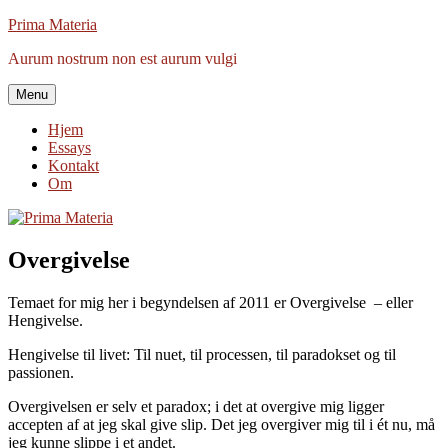
Videre
Prima Materia
til
Aurum nostrum non est aurum vulgi
indhold
Menu
Hjem
Essays
Kontakt
Om
Overgivelse
Temaet for mig her i begyndelsen af 2011 er Overgivelse – eller
Hengivelse.
Hengivelse til livet: Til nuet, til processen, til paradokset og til
passionen.
Overgivelsen er selv et paradox; i det at overgive mig ligger
accepten af at jeg skal give slip. Det jeg overgiver mig til i ét nu, må
jeg kunne slippe i et andet.