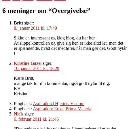
6 meninger om “Overgivelse”
Britt
siger:
8. januar 2011 kl. 17:49
Sikke en interessant og klog blog, du har her.
At slippe kontrollen og give sig hen er ikke altid let, men det
er spændende, hvad det medfører, når man gør det. Godt nytår
!
Kristine Gazel
siger:
10. januar 2011 kl. 18:29
Kære Britt,
mange tak for din kommentar, også godt nytår til dig.
KH
Kristine
Pingback:
Aspiration | Hjertets Visdom
Pingback:
Aspiration: Eros | Prima Materia
Niels
siger:
6. februar 2011 kl. 21:46
“Det gælder også for relationer. I hengivelsen til et andet