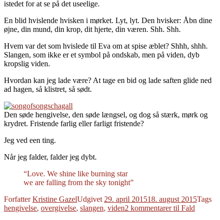
istedet for at se på det useelige.
En blid hvislende hvisken i mørket. Lyt, lyt. Den hvisker: Åbn dine
øjne, din mund, din krop, dit hjerte, din væren. Shh. Shh.
Hvem var det som hvislede til Eva om at spise æblet? Shhh, shhh.
Slangen, som ikke er et symbol på ondskab, men på viden, dyb
kropslig viden.
Hvordan kan jeg lade være? At tage en bid og lade saften glide ned
ad hagen, så klistret, så sødt.
Den søde hengivelse, den søde længsel, og dog så stærk, mørk og
krydret. Fristende farlig eller farligt fristende?
Jeg ved een ting.
Når jeg falder, falder jeg dybt.
“Love. We shine like burning star
we are falling from the sky tonight”
Forfatter
Kristine Gazel
Udgivet
29. april 2015
18. august 2015
Tags
hengivelse
,
overgivelse
,
slangen
,
viden
2 kommentarer
til Fald