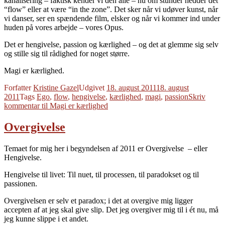
kanalisering – faktisk kender vi den alle – nu om stunder hedder det
“flow” eller at være “in the zone”. Det sker når vi udøver kunst, når
vi danser, ser en spændende film, elsker og når vi kommer ind under
huden på vores arbejde – vores Opus.
Det er hengivelse, passion og kærlighed – og det at glemme sig selv
og stille sig til rådighed for noget større.
Magi er kærlighed.
Forfatter
Kristine Gazel
Udgivet
18. august 2011
18. august
2011
Tags
Ego
,
flow
,
hengivelse
,
kærlighed
,
magi
,
passion
Skriv
kommentar
til Magi er kærlighed
Overgivelse
Temaet for mig her i begyndelsen af 2011 er Overgivelse – eller
Hengivelse.
Hengivelse til livet: Til nuet, til processen, til paradokset og til
passionen.
Overgivelsen er selv et paradox; i det at overgive mig ligger
accepten af at jeg skal give slip. Det jeg overgiver mig til i ét nu, må
jeg kunne slippe i et andet.