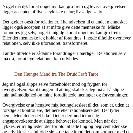
Noget må dø, for at noget nyt kan gro frem og leve. I overgivelsen
ligger accepten af livets cykliske natur; liv – død – liv.
Det gælder også for relationer. I hengivelsen til et andet menneske,
ligger også accepten af at måtte give dette menneske fri. Måske
forandres jeg selv, noget i mig dør for at noget ny kan gro frem.
Eller det menneske jeg holder af forandres. I nogle tilfælde overlever
relationen, selv ikke uforandret, transformeret.
I andre tilfælde er sådanne forandringer ubærlige. Relationen selv
må dø, for at nye relationer kan udvikles.
Den Hængte Mand fra The DruidCraft Tarot
Jeg må også slippe selve forbeholdet mod og frygten for
overgivelsen. Samt trangen til at ting skal ske. Jeg må altså slippe
min utålmodighed og mine forudfattede meninger og forventninger.
Overgivelse er at hengive mig betingelsesløst til det, som er, uden at
forsøge at kontrollere, definere eller rationalisere det. Det lyder
nemt. Men det er det ikke. Det er derimod temmelig
angstprovokerende at slippe behovet for kontrol. Men når det
lykkes, er muligheden der for blot at lade ting og begivenheder ske
og udvikle sig – udfolde sig – og tage imod det som kommer med et