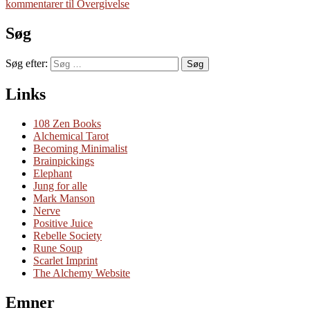
kommentarer
til Overgivelse
Søg
Søg efter:
Søg
Links
108 Zen Books
Alchemical Tarot
Becoming Minimalist
Brainpickings
Elephant
Jung for alle
Mark Manson
Nerve
Positive Juice
Rebelle Society
Rune Soup
Scarlet Imprint
The Alchemy Website
Emner