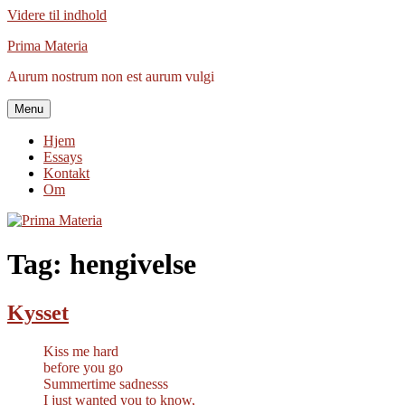
Videre til indhold
Prima Materia
Aurum nostrum non est aurum vulgi
Menu
Hjem
Essays
Kontakt
Om
Tag:
hengivelse
Kysset
Kiss me hard
before you go
Summertime sadnesss
I just wanted you to know,