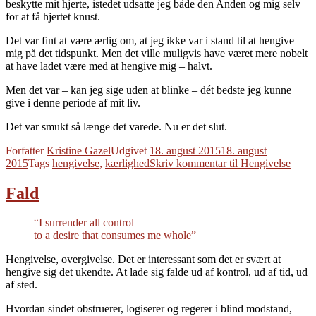
beskytte mit hjerte, istedet udsatte jeg både den Anden og mig selv
for at få hjertet knust.
Det var fint at være ærlig om, at jeg ikke var i stand til at hengive
mig på det tidspunkt. Men det ville muligvis have været mere nobelt
at have ladet være med at hengive mig – halvt.
Men det var – kan jeg sige uden at blinke – dét bedste jeg kunne
give i denne periode af mit liv.
Det var smukt så længe det varede. Nu er det slut.
Forfatter
Kristine Gazel
Udgivet
18. august 2015
18. august
2015
Tags
hengivelse
,
kærlighed
Skriv kommentar
til Hengivelse
Fald
“I surrender all control
to a desire that consumes me whole”
Hengivelse, overgivelse. Det er interessant som det er svært at
hengive sig det ukendte. At lade sig falde ud af kontrol, ud af tid, ud
af sted.
Hvordan sindet obstruerer, logiserer og regerer i blind modstand,