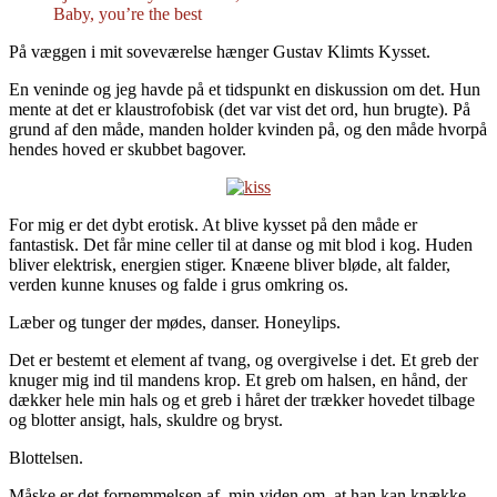
Baby, you’re the best
På væggen i mit soveværelse hænger Gustav Klimts Kysset.
En veninde og jeg havde på et tidspunkt en diskussion om det. Hun
mente at det er klaustrofobisk (det var vist det ord, hun brugte). På
grund af den måde, manden holder kvinden på, og den måde hvorpå
hendes hoved er skubbet bagover.
For mig er det dybt erotisk. At blive kysset på den måde er
fantastisk. Det får mine celler til at danse og mit blod i kog. Huden
bliver elektrisk, energien stiger. Knæene bliver bløde, alt falder,
verden kunne knuses og falde i grus omkring os.
Læber og tunger der mødes, danser. Honeylips.
Det er bestemt et element af tvang, og overgivelse i det. Et greb der
knuger mig ind til mandens krop. Et greb om halsen, en hånd, der
dækker hele min hals og et greb i håret der trækker hovedet tilbage
og blotter ansigt, hals, skuldre og bryst.
Blottelsen.
Måske er det fornemmelsen af, min viden om, at han kan knække