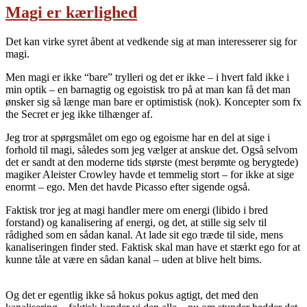
Magi er kærlighed
Det kan virke syret åbent at vedkende sig at man interesserer sig for
magi.
Men magi er ikke “bare” trylleri og det er ikke – i hvert fald ikke i
min optik – en barnagtig og egoistisk tro på at man kan få det man
ønsker sig så længe man bare er optimistisk (nok). Koncepter som fx
the Secret er jeg ikke tilhænger af.
Jeg tror at spørgsmålet om ego og egoisme har en del at sige i
forhold til magi, således som jeg vælger at anskue det. Også selvom
det er sandt at den moderne tids største (mest berømte og berygtede)
magiker Aleister Crowley havde et temmelig stort – for ikke at sige
enormt – ego. Men det havde Picasso efter sigende også.
Faktisk tror jeg at magi handler mere om energi (libido i bred
forstand) og kanalisering af energi, og det, at stille sig selv til
rådighed som en sådan kanal. At lade sit ego træde til side, mens
kanaliseringen finder sted. Faktisk skal man have et stærkt ego for at
kunne tåle at være en sådan kanal – uden at blive helt bims.
Og det er egentlig ikke så hokus pokus agtigt, det med den