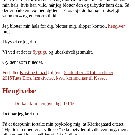
min hals, hvis han ville, når jeg blotter den og tilbyder ham den. Så
der er både en leg med døden – Eros og død hænger uløseligt
sammen – og en enorm tillid.
Jeg blotter min hals for dig, blotter mig, slipper kontrol,
hengiver
mig.
I kysset er jeg din.
Vi ved at det er
flygtigt
, og ubeskriveligt smukt.
Gyldent som billedet.
Forfatter
Kristine Gazel
Udgivet
6. oktober 2015
6. oktober
2015
Tags
Eros
,
hengivelse
,
kys
1 kommentar
til Kysset
Hengivelse
Du kan kun hengive dig 100 %
Det har jeg lært nu.
På et tidspunkt fortalte min psykolog mig, at Kierkegaard citatet
“Hjertets renhed er at ville eet” ikke betyder at ville een ting, men at
ville noget Helt – helhjertet. At gå all in.