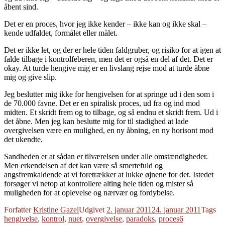
åbent sind.
Det er en proces, hvor jeg ikke kender – ikke kan og ikke skal –
kende udfaldet, formålet eller målet.
Det er ikke let, og der er hele tiden faldgruber, og risiko for at igen at
falde tilbage i kontrolfeberen, men det er også en del af det. Det er
okay. At turde hengive mig er en livslang rejse mod at turde åbne
mig og give slip.
Jeg beslutter mig ikke for hengivelsen for at springe ud i den som i
de 70.000 favne. Det er en spiralisk proces, ud fra og ind mod
midten. Et skridt frem og to tilbage, og så endnu et skridt frem. Ud i
det åbne. Men jeg kan beslutte mig for til stadighed at lade
overgivelsen være en mulighed, en ny åbning, en ny horisont mod
det ukendte.
Sandheden er at sådan er tilværelsen under alle omstændigheder.
Men erkendelsen af det kan være så smertefuld og
angsfremkaldende at vi foretrækker at lukke øjnene for det. Istedet
forsøger vi netop at kontrollere alting hele tiden og mister så
muligheden for at oplevelse og nærvær og fordybelse.
Forfatter
Kristine Gazel
Udgivet
2. januar 2011
24. januar 2011
Tags
hengivelse
,
kontrol
,
nuet
,
overgivelse
,
paradoks
,
proces
6