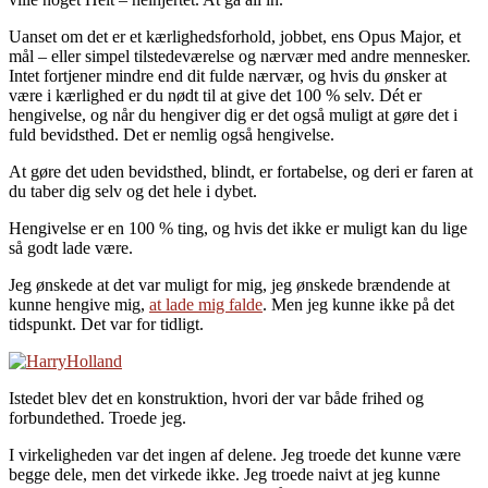
Uanset om det er et kærlighedsforhold, jobbet, ens Opus Major, et
mål – eller simpel tilstedeværelse og nærvær med andre mennesker.
Intet fortjener mindre end dit fulde nærvær, og hvis du ønsker at
være i kærlighed er du nødt til at give det 100 % selv. Dét er
hengivelse, og når du hengiver dig er det også muligt at gøre det i
fuld bevidsthed. Det er nemlig også hengivelse.
At gøre det uden bevidsthed, blindt, er fortabelse, og deri er faren at
du taber dig selv og det hele i dybet.
Hengivelse er en 100 % ting, og hvis det ikke er muligt kan du lige
så godt lade være.
Jeg ønskede at det var muligt for mig, jeg ønskede brændende at
kunne hengive mig,
at lade mig falde
. Men jeg kunne ikke på det
tidspunkt. Det var for tidligt.
Istedet blev det en konstruktion, hvori der var både frihed og
forbundethed. Troede jeg.
I virkeligheden var det ingen af delene. Jeg troede det kunne være
begge dele, men det virkede ikke. Jeg troede naivt at jeg kunne