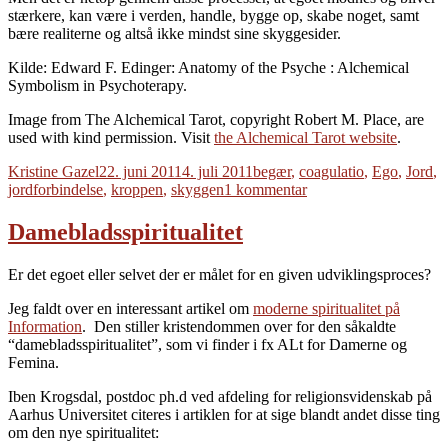
stærkere, kan være i verden, handle, bygge op, skabe noget, samt
bære realiterne og altså ikke mindst sine skyggesider.
Kilde: Edward F. Edinger: Anatomy of the Psyche : Alchemical
Symbolism in Psychoterapy.
Image from The Alchemical Tarot, copyright Robert M. Place, are
used with kind permission. Visit
the Alchemical Tarot website
.
Forfatter
Udgivet
Tags
Kristine Gazel
22. juni 2011
4. juli 2011
begær
,
coagulatio
,
Ego
,
Jord
,
til
jordforbindelse
,
kroppen
,
skyggen
1 kommentar
Coagulatio
–
Damebladsspiritualitet
til
jord
Er det egoet eller selvet der er målet for en given udviklingsproces?
skal
du
Jeg faldt over en interessant artikel om
moderne spiritualitet på
blive
Information
. Den stiller kristendommen over for den såkaldte
“damebladsspiritualitet”, som vi finder i fx ALt for Damerne og
Femina.
Iben Krogsdal, postdoc ph.d ved afdeling for religionsvidenskab på
Aarhus Universitet citeres i artiklen for at sige blandt andet disse ting
om den nye spiritualitet: