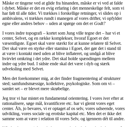
Måske er tingene ved at glide fra hinanden, måske er vi ved at falde
i dybet. Måske er det en evig erfaring i det menneskelige felt, som vi
har følt til alle tider. Vi trækkes i forskellige retninger, vi slides op i
ambivalens, vi trækkes rundt i manegen af vores drifter, vi opfylder
egne eller andres behov – uden at spørge om det er
Godt?
I vores indre topografi – kortet som Jung ville tegne det – har vi et
center, Selvet, og en række komplekser, hvoraf Egoet er det
væsentligste. Egoet skal være stærkt for at kunne relatere til Selvet.
Der skal være en styrke eller stamina i Egoet, der gør det i stand til
at være i kontakt med uden at blive inflateret, og undgå at blive
hvirvlet omkring i det ydre. Det skal holde spændingen mellem
indre og ydre bud. I sidste ende skal det være i dyb og stærk
udveksling med Selvet.
Men det forekommer mig, at der finder fragmentering af strukturer
sted; samfundsmæssige, kollektive, psykologiske. Som om vi –
samlet set – er blevet mere skrøbelige.
Jeg tror vi har mistet en fundamental orientering. I vores iver efter at
rationalisere, søge mål, kvantificere etc. har vi glemt vores eget
center. Åh, jo bevares, vi er optaget af os selv, vores udseende, vores
udvikling, vores sociale og erotiske kapital etc. Men det er ikke det
samme som at være i relation til vores Selv, og igennem dét til andre.