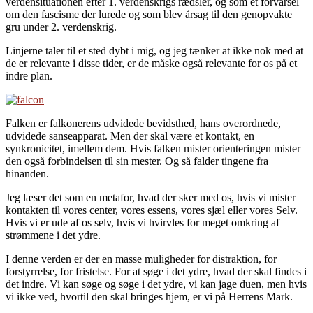
verdensituationen efter 1. verdenskrigs rædsler, og som et forvarsel
om den fascisme der lurede og som blev årsag til den genopvakte
gru under 2. verdenskrig.
Linjerne taler til et sted dybt i mig, og jeg tænker at ikke nok med at
de er relevante i disse tider, er de måske også relevante for os på et
indre plan.
Falken er falkonerens udvidede bevidsthed, hans overordnede,
udvidede sanseapparat. Men der skal være et kontakt, en
synkronicitet, imellem dem. Hvis falken mister orienteringen mister
den også forbindelsen til sin mester. Og så falder tingene fra
hinanden.
Jeg læser det som en metafor, hvad der sker med os, hvis vi mister
kontakten til vores center, vores essens, vores sjæl eller vores Selv.
Hvis vi er ude af os selv, hvis vi hvirvles for meget omkring af
strømmene i det ydre.
I denne verden er der en masse muligheder for distraktion, for
forstyrrelse, for fristelse. For at søge i det ydre, hvad der skal findes i
det indre. Vi kan søge og søge i det ydre, vi kan jage duen, men hvis
vi ikke ved, hvortil den skal bringes hjem, er vi på Herrens Mark.