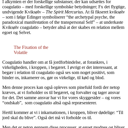
I alkymien er der forskellige substanser, der kan udsættes for
coagulatio – med forskellige symbolske betydninger; Fx det flygtige,
undvigende Kviksølv –
The Spirit Mercurius
. At få fikseret kviksølv
– som i følge Edinger symboliserer “the archetypal psyche, the
paradoxical manifestation of the transpersonal Self” – at underkaste
Kviksølv coagulatio – betyder altså at der skabes en relation mellem
egoet og Selvet.
The Fixation of the
Volatile
Coagulatio handler om at få jordforbindelse, at forankres, i
virkeligheden, i kroppen, i begæret. I øvrigt er det interessant, at
begær i relation til coagulatio også ses som noget positivt, som
binder os, inkarnerer os, gør os virkelige, til kød og blod.
Men denne proces kan også opleves som pinefuld fordi der netop
kræves, at vi forholder os til begæret, og forvalter og tager ansvar
for det. Det samme ansvar har vi for vores skyggesider – og vores
“ondskab”, som coagulatio altså også repræsenterer.
Hertil kommer at vi i inkarnationen, i kroppen, bliver dødelige: “Til
jord skal du blive”. Også det må vi forholde os til.
Men det er netop gennem disse processer, at egoet modnes og bliver