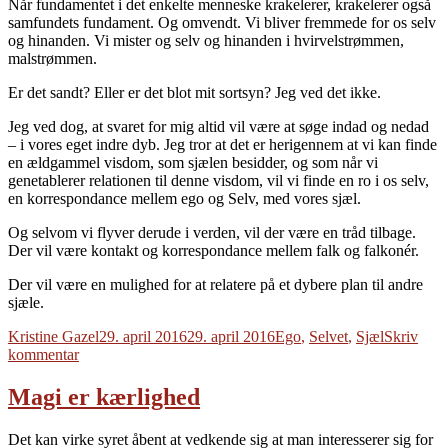
Når fundamentet i det enkelte menneske krakelerer, krakelerer også
samfundets fundament. Og omvendt. Vi bliver fremmede for os selv
og hinanden. Vi mister og selv og hinanden i hvirvelstrømmen,
malstrømmen.
Er det sandt? Eller er det blot mit sortsyn? Jeg ved det ikke.
Jeg ved dog, at svaret for mig altid vil være at søge indad og nedad
– i vores eget indre dyb. Jeg tror at det er herigennem at vi kan finde
en ældgammel visdom, som sjælen besidder, og som når vi
genetablerer relationen til denne visdom, vil vi finde en ro i os selv,
en korrespondance mellem ego og Selv, med vores sjæl.
Og selvom vi flyver derude i verden, vil der være en tråd tilbage.
Der vil være kontakt og korrespondance mellem falk og falkonér.
Der vil være en mulighed for at relatere på et dybere plan til andre
sjæle.
Forfatter
Udgivet
Tags
Kristine Gazel
29. april 2016
29. april 2016
Ego
,
Selvet
,
Sjæl
Skriv
til
kommentar
Center
Magi er kærlighed
Det kan virke syret åbent at vedkende sig at man interesserer sig for