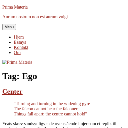
Videre
Prima Materia
til
Aurum nostrum non est aurum vulgi
indhold
Menu
Hjem
Essays
Kontakt
Om
Tag:
Ego
Center
“Turning and turning in the widening gyre
The falcon cannot hear the falconer;
Things fall apart; the centre cannot hold”
Yeats skrev sandsynligvis de ovenstående linjer som et replik til