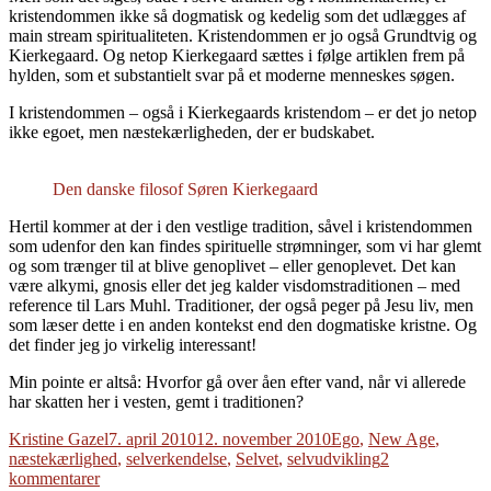
kristendommen ikke så dogmatisk og kedelig som det udlægges af
main stream spiritualiteten. Kristendommen er jo også Grundtvig og
Kierkegaard. Og netop Kierkegaard sættes i følge artiklen frem på
hylden, som et substantielt svar på et moderne menneskes søgen.
I kristendommen – også i Kierkegaards kristendom – er det jo netop
ikke egoet, men næstekærligheden, der er budskabet.
Den danske filosof Søren Kierkegaard
Hertil kommer at der i den vestlige tradition, såvel i kristendommen
som udenfor den kan findes spirituelle strømninger, som vi har glemt
og som trænger til at blive genoplivet – eller genoplevet. Det kan
være alkymi, gnosis eller det jeg kalder visdomstraditionen – med
reference til Lars Muhl. Traditioner, der også peger på Jesu liv, men
som læser dette i en anden kontekst end den dogmatiske kristne. Og
det finder jeg jo virkelig interessant!
Min pointe er altså: Hvorfor gå over åen efter vand, når vi allerede
har skatten her i vesten, gemt i traditionen?
Forfatter
Udgivet
Tags
Kristine Gazel
7. april 2010
12. november 2010
Ego
,
New Age
,
næstekærlighed
,
selverkendelse
,
Selvet
,
selvudvikling
2
til
kommentarer