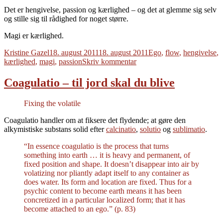
Det er hengivelse, passion og kærlighed – og det at glemme sig selv
og stille sig til rådighed for noget større.
Magi er kærlighed.
Forfatter
Udgivet
Tags
Kristine Gazel
18. august 2011
18. august 2011
Ego
,
flow
,
hengivelse
,
til
kærlighed
,
magi
,
passion
Skriv kommentar
Magi
er
Coagulatio – til jord skal du blive
kærlighed
Fixing the volatile
Coagulatio handler om at fiksere det flydende; at gøre den
alkymistiske substans solid efter
calcinatio
,
solutio
og
sublimatio
.
“In essence coagulatio is the process that turns
something into earth … it is heavy and permanent, of
fixed position and shape. It doesn’t disappear into air by
volatizing nor pliantly adapt itself to any container as
does water. Its form and location are fixed. Thus for a
psychic content to become earth means it has been
concretized in a particular localized form; that it has
become attached to an ego.” (p. 83)