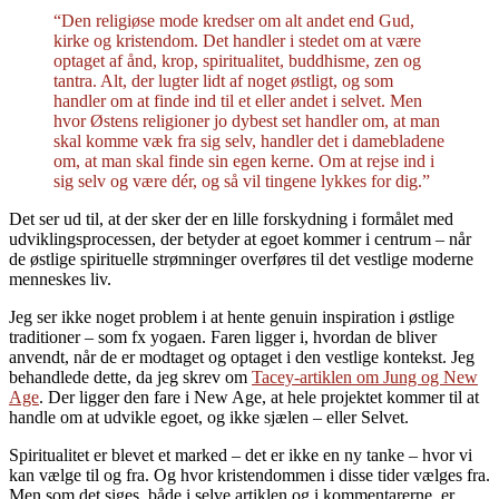
“Den religiøse mode kredser om alt andet end Gud,
kirke og kristendom. Det handler i stedet om at være
optaget af ånd, krop, spiritualitet, buddhisme, zen og
tantra. Alt, der lugter lidt af noget østligt, og som
handler om at finde ind til et eller andet i selvet. Men
hvor Østens religioner jo dybest set handler om, at man
skal komme væk fra sig selv, handler det i damebladene
om, at man skal finde sin egen kerne. Om at rejse ind i
sig selv og være dér, og så vil tingene lykkes for dig.”
Det ser ud til, at der sker der en lille forskydning i formålet med
udviklingsprocessen, der betyder at egoet kommer i centrum – når
de østlige spirituelle strømninger overføres til det vestlige moderne
menneskes liv.
Jeg ser ikke noget problem i at hente genuin inspiration i østlige
traditioner – som fx yogaen. Faren ligger i, hvordan de bliver
anvendt, når de er modtaget og optaget i den vestlige kontekst. Jeg
behandlede dette, da jeg skrev om
Tacey-artiklen om Jung og New
Age
. Der ligger den fare i New Age, at hele projektet kommer til at
handle om at udvikle egoet, og ikke sjælen – eller Selvet.
Spiritualitet er blevet et marked – det er ikke en ny tanke – hvor vi
kan vælge til og fra. Og hvor kristendommen i disse tider vælges fra.
Men som det siges, både i selve artiklen og i kommentarerne, er