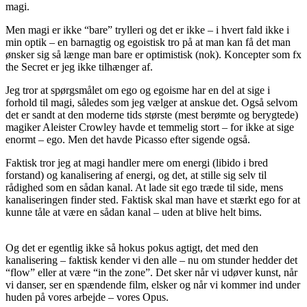
magi.
Men magi er ikke “bare” trylleri og det er ikke – i hvert fald ikke i
min optik – en barnagtig og egoistisk tro på at man kan få det man
ønsker sig så længe man bare er optimistisk (nok). Koncepter som fx
the Secret er jeg ikke tilhænger af.
Jeg tror at spørgsmålet om ego og egoisme har en del at sige i
forhold til magi, således som jeg vælger at anskue det. Også selvom
det er sandt at den moderne tids største (mest berømte og berygtede)
magiker Aleister Crowley havde et temmelig stort – for ikke at sige
enormt – ego. Men det havde Picasso efter sigende også.
Faktisk tror jeg at magi handler mere om energi (libido i bred
forstand) og kanalisering af energi, og det, at stille sig selv til
rådighed som en sådan kanal. At lade sit ego træde til side, mens
kanaliseringen finder sted. Faktisk skal man have et stærkt ego for at
kunne tåle at være en sådan kanal – uden at blive helt bims.
Og det er egentlig ikke så hokus pokus agtigt, det med den
kanalisering – faktisk kender vi den alle – nu om stunder hedder det
“flow” eller at være “in the zone”. Det sker når vi udøver kunst, når
vi danser, ser en spændende film, elsker og når vi kommer ind under
huden på vores arbejde – vores Opus.