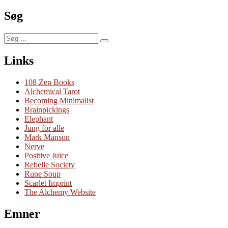
Damebladsspiritualitet
Søg
Søg
Søg
efter:
Links
108 Zen Books
Alchemical Tarot
Becoming Minimalist
Brainpickings
Elephant
Jung for alle
Mark Manson
Nerve
Positive Juice
Rebelle Society
Rune Soup
Scarlet Imprint
The Alchemy Website
Emner