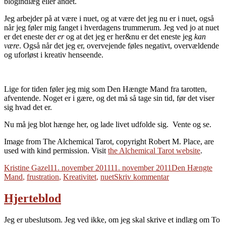
blogindlæg eller andet.
Jeg arbejder på at være i nuet, og at være det jeg nu er i nuet, også
når jeg føler mig fanget i hverdagens trummerum. Jeg ved jo at nuet
er det eneste der
er
og at det jeg er her&nu er det eneste jeg
kan
være
. Også når det jeg er, overvejende føles negativt, overvældende
og uforløst i kreativ henseende.
Lige for tiden føler jeg mig som Den Hængte Mand fra tarotten,
afventende. Noget er i gære, og det må så tage sin tid, før det viser
sig hvad det er.
Nu må jeg blot hænge her, og lade livet udfolde sig. Vente og se.
Image from The Alchemical Tarot, copyright Robert M. Place, are
used with kind permission. Visit
the Alchemical Tarot website
.
Forfatter
Udgivet
Tags
Kristine Gazel
11. november 2011
11. november 2011
Den Hængte
til
Mand
,
frustration
,
Kreativitet
,
nuet
Skriv kommentar
Frustration
Hjerteblod
Jeg er ubeslutsom. Jeg ved ikke, om jeg skal skrive et indlæg om To