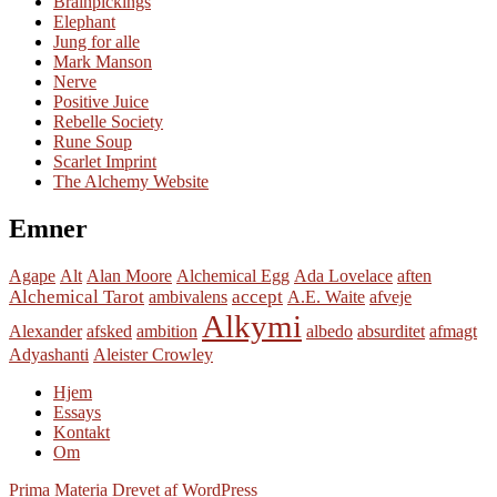
Brainpickings
Elephant
Jung for alle
Mark Manson
Nerve
Positive Juice
Rebelle Society
Rune Soup
Scarlet Imprint
The Alchemy Website
Emner
Agape
Alt
Alan Moore
Alchemical Egg
Ada Lovelace
aften
Alchemical Tarot
accept
ambivalens
A.E. Waite
afveje
Alkymi
Alexander
afsked
ambition
albedo
absurditet
afmagt
Adyashanti
Aleister Crowley
Hjem
Essays
Kontakt
Om
Prima Materia
Drevet af WordPress