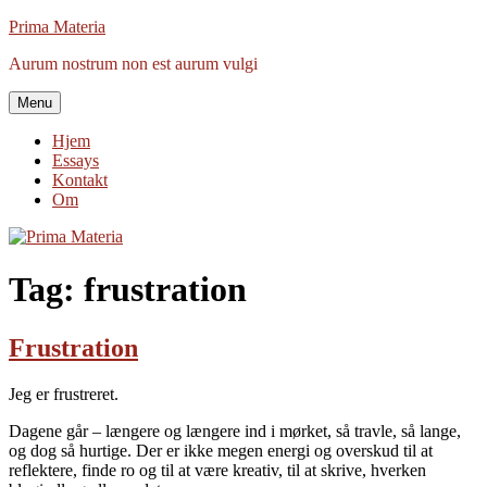
Videre
Prima Materia
til
Aurum nostrum non est aurum vulgi
indhold
Menu
Hjem
Essays
Kontakt
Om
Tag:
frustration
Frustration
Jeg er frustreret.
Dagene går – længere og længere ind i mørket, så travle, så lange,
og dog så hurtige. Der er ikke megen energi og overskud til at
reflektere, finde ro og til at være kreativ, til at skrive, hverken