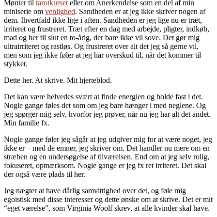
Mønter til
tarotkurset
eller om Anerkendelse som en del af min
miniserie om
venlighed
. Sandheden er at jeg ikke skriver nogen af
dem. Ihvertfald ikke lige i aften. Sandheden er jeg lige nu er træt,
irriteret og frustreret. Træt efter en dag med arbejde, pligter, indkøb,
mad og her til slut en to-årig, der bare ikke vil sove. Det gør mig
ultrairriteret og rastløs. Og frustreret over alt det jeg så gerne vil,
men som jeg ikke føler at jeg har overskud til, når det kommer til
stykket.
Dette her. At skrive. Mit hjerteblod.
Det kan være helvedes svært at finde energien og holde fast i det.
Nogle gange føles det som om jeg bare hænger i med neglene. Og
jeg spørger mig selv, hvorfor jeg prøver, når nu jeg har alt det andet.
Min familie fx.
Nogle gange føler jeg sågår at jeg udgiver mig for at være noget, jeg
ikke er – med de emner, jeg skriver om. Det handler nu mere om en
stræben og en undersøgelse af tilværelsen. End om at jeg selv rolig,
fokuseret, opmærksom. Nogle gange er jeg fx ret irriteret. Det skal
der også være plads til her.
Jeg nægter at have dårlig samvittighed over det, og føle mig
egoistisk med disse interesser og dette ønske om at skrive. Det er mit
“eget værelse”, som Virginia Woolf skrev, at alle kvinder skal have.