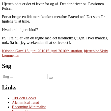
Hjerteblodet er det vi lever for og af. Det der driver os. Passionen.
Pulsen.
For at bruge en lidt mere konkret metafor: Brændstof. Det som får
hjulene til at trille.
Hvad er dit hjerteblod?
PS: Fra nu af kan du regne med eet tarotindlæg ugen. Hver mandag,
nok. Så har jeg weekenden til at skrive det i.
Forfatter
Udgivet
Tags
Kristine Gazel
15. juni 2010
15. juni 2010
frustration
,
hjerteblod
Skriv
til
kommentar
Hjerteblod
Søg
Søg
Søg
efter:
Links
108 Zen Books
Alchemical Tarot
Becoming Minimalist