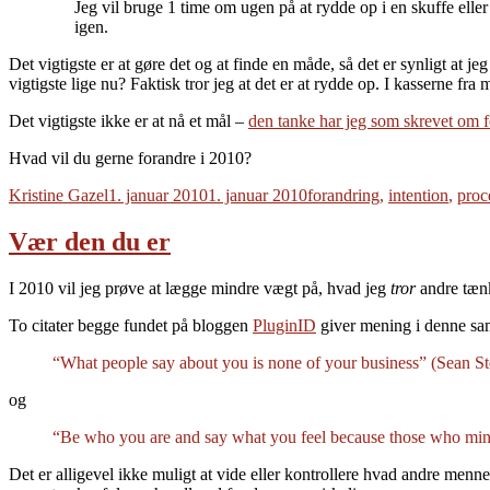
Jeg vil bruge 1 time om ugen på at rydde op i en skuffe eller e
igen.
Det vigtigste er at gøre det og at finde en måde, så det er synligt at j
vigtigste lige nu? Faktisk tror jeg at det er at rydde op. I kasserne fra
Det vigtigste ikke er at nå et mål –
den tanke har jeg som skrevet om f
Hvad vil du gerne forandre i 2010?
Forfatter
Udgivet
Tags
Kristine Gazel
1. januar 2010
1. januar 2010
forandring
,
intention
,
proc
Vær den du er
I 2010 vil jeg prøve at lægge mindre vægt på, hvad jeg
tror
andre tæn
To citater begge fundet på bloggen
PluginID
giver mening i denne 
“What people say about you is none of your business” (Sean S
og
“Be who you are and say what you feel because those who mind
Det er alligevel ikke muligt at vide eller kontrollere hvad andre menne