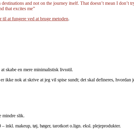
 destinations and not on the journey itself. That doesn’t mean I don’t t
nd that excites me”
 til at fungere ved at bruge metoden
.
at skabe en mere minimalistisk livsstil.
 er ikke nok at skrive at jeg vil spise sundt; det skal defineres, hvordan 
e mindre slik.
 inkl. makeup, tøj, bøger, tarotkort o.lign. eksl. plejeprodukter.