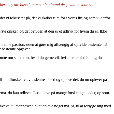
her they are based on meaning found deep within your soul
.
det vi fokuserer på, det vi skaber rum for i vores liv, og som vi derfor
ste ønsker, og det betyder, at den er et udtryk for hvem du er. Ikke
a denne passion, uden at gøre mig afhængig af opfylde bestemte mål.
er bestemte opgaver.
rømte om som barn, hvad du gerne vil, hvis der er blot én ting du
til at udforske, væve, slentre afsted og opleve det, du nu oplever på
 tema, du kan udleve eller opleve på mange forskellige måder, og som
krive, til mennesker, til at opleve noget nyt, ja, til at forsøge mig med