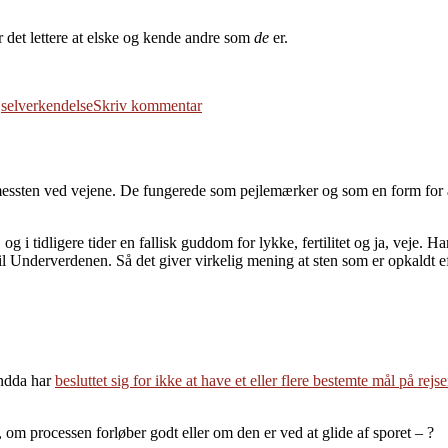
r det lettere at elske og kende andre som
de
er.
til
,
selverkendelse
Skriv kommentar
Vær
den
du
er
essten ved vejene. De fungerede som pejlemærker og som en form for a
idligere tider en fallisk guddom for lykke, fertilitet og ja, veje. Han 
l Underverdenen. Så det giver virkelig mening at sten som er opkaldt e
endda har
besluttet sig for ikke at have et eller flere bestemte mål på rejs
 om processen forløber godt eller om den er ved at glide af sporet – ?