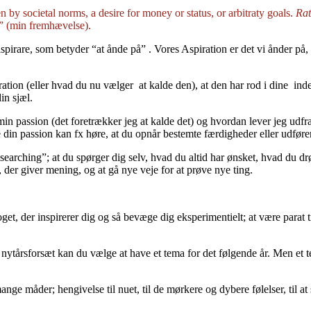
n by societal norms, a desire for money or status, or arbitraty goals.
Rat
” (min fremhævelse).
spirare, som betyder “at ånde på” . Vores Aspiration er det vi ånder på, 
ation (eller hvad du nu vælger at kalde den), at den har rod i dine inder
in sjæl.
n passion (det foretrækker jeg at kalde det) og hvordan lever jeg udfr
e din passion kan fx høre, at du opnår bestemte færdigheder eller udfør
lsearching”; at du spørger dig selv, hvad du altid har ønsket, hvad du d
der giver mening, og at gå nye veje for at prøve nye ting.
oget, der inspirerer dig og så bevæge dig eksperimentielt; at være parat 
 nytårsforsæt kan du vælge at have et tema for det følgende år. Men et
nge måder; hengivelse til nuet, til de mørkere og dybere følelser, til at s