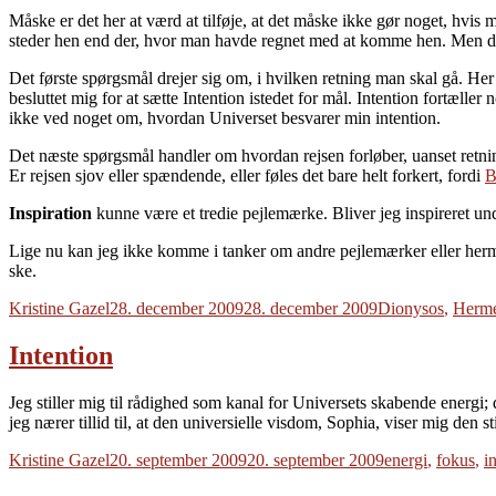
Måske er det her at værd at tilføje, at det måske ikke gør noget, hv
steder hen end der, hvor man havde regnet med at komme hen. Men derfo
Det første spørgsmål drejer sig om, i hvilken retning man skal gå. H
besluttet mig for at sætte Intention istedet for mål. Intention fortæll
ikke ved noget om, hvordan Universet besvarer min intention.
Det næste spørgsmål handler om hvordan rejsen forløber, uanset retn
Er rejsen sjov eller spændende, eller føles det bare helt forkert, fordi
B
Inspiration
kunne være et tredie pejlemærke. Bliver jeg inspireret unde
Lige nu kan jeg ikke komme i tanker om andre pejlemærker eller herm
ske.
Forfatter
Udgivet
Tags
Kristine Gazel
28. december 2009
28. december 2009
Dionysos
,
Herm
Intention
Jeg stiller mig til rådighed som kanal for Universets skabende energi; d
jeg nærer tillid til, at den universielle visdom, Sophia, viser mig den st
Forfatter
Udgivet
Tags
Kristine Gazel
20. september 2009
20. september 2009
energi
,
fokus
,
i