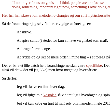
“I no longer focus on goals — I think people are too focused on
doing something important right now, something I love doing a
Her har han skrevet om metoden 6 changes og om at få nytårsforsætter
Så de forandringer jeg selv finder er vigtige at foretage er:
At skrive.
At spise sundt (i stedet for kun at have vægttabet som mål).
At bruge færre penge.
At rydde op og skabe mere orden i mine ting – i et forsøg på 
Der er bare et lille catch her; forandringerne skal være
specifikke
, Det
altså vil det – det vil jeg ikke) men hvor meget og hvornår etc.
Så derfor:
Jeg vil skrive en time hver dag.
Jeg vil følge min
kostplan
så vidt muligt i hverdagen og spis
Jeg vil kun købe én ting til mig selv om måneden i hele 2010 –