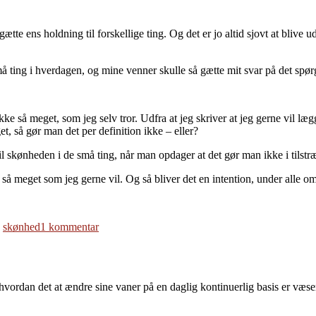
to
the
sticking
ætte ens holdning til forskellige ting. Og det er jo altid sjovt at blive 
place,
and
we
å ting i hverdagen, og mine venner skulle så gætte mit svar på det spør
will
not
fail
d ikke så meget, som jeg selv tror. Udfra at jeg skriver at jeg gerne vil l
 så gør man det per definition ikke – eller?
skønheden i de små ting, når man opdager at det gør man ikke i tilstr
ller så meget som jeg gerne vil. Og så bliver det en intention, under alle 
til
,
skønhed
1 kommentar
Skønheden
i
de
små
vordan det at ændre sine vaner på en daglig kontinuerlig basis er væse
ting