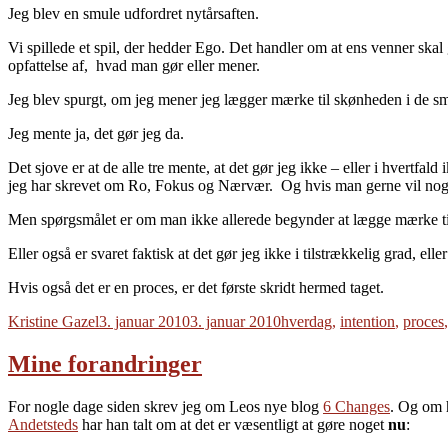
Jeg blev en smule udfordret nytårsaften.
Vi spillede et spil, der hedder Ego. Det handler om at ens venner skal g
opfattelse af, hvad man gør eller mener.
Jeg blev spurgt, om jeg mener jeg lægger mærke til skønheden i de sm
Jeg mente ja, det gør jeg da.
Det sjove er at de alle tre mente, at det gør jeg ikke – eller i hvertfal
jeg har skrevet om Ro, Fokus og Nærvær. Og hvis man gerne vil noget,
Men spørgsmålet er om man ikke allerede begynder at lægge mærke til 
Eller også er svaret faktisk at det gør jeg ikke i tilstrækkelig grad, e
Hvis også det er en proces, er det første skridt hermed taget.
Forfatter
Udgivet
Tags
Kristine Gazel
3. januar 2010
3. januar 2010
hverdag
,
intention
,
proces
Mine forandringer
For nogle dage siden skrev jeg om Leos nye blog
6 Changes
. Og om h
Andetsteds
har han talt om at det er væsentligt at gøre noget
nu
: