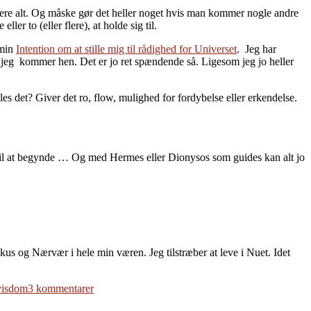
llere alt. Og måske gør det heller noget hvis man kommer nogle andre
 to (eller flere), at holde sig til.
 min
Intention om at stille mig til rådighed for Universet
. Jeg har
hvor jeg kommer hen. Det er jo ret spændende så. Ligesom jeg jo heller
es det? Giver det ro, flow, mulighed for fordybelse eller erkendelse.
 til at begynde … Og med Hermes eller Dionysos som guides kan alt jo
Fokus og Nærvær i hele min væren. Jeg tilstræber at leve i Nuet. Idet
til
visdom
3 kommentarer
Intention