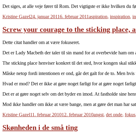
Det siges, at alle veje fører til Rom. Det vigtigste er ikke hvilken du f
Forfatter
Udgivet
Tags
Kristine Gazel
24. januar 2011
6. februar 2011
aspiration
,
inspiration
,
i
Screw your courage to the sticking place, a
Dette citat handler om at være fokuseret.
Det er Lady Macbeth der taler til sin mand for at overbevide ham om a
The sticking place henviser konkret til det sted, hvor kongen skal st
Måske netop fordi intentionen er ond, går det galt for de to. Men hvis
Hvad er mod? Det er ikke at gøre noget farligt for at gøre noget farligt
Det er at gøre noget selv om det byder en imod. At fastholde sine hen
Mod ikke handler om ikke at være bange, men at gøre det man har sat s
Forfatter
Udgivet
Tags
Kristine Gazel
11. februar 2010
12. februar 2010
angst
,
det onde
,
fokus
Skønheden i de små ting