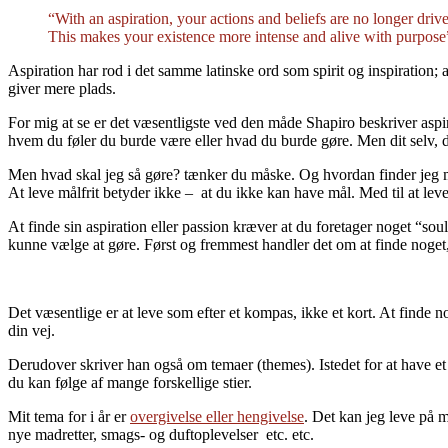
“With an aspiration, your actions and beliefs are no longer drive
This makes your existence more intense and alive with purpose
Aspiration har rod i det samme latinske ord som spirit og inspiration; a
giver mere plads.
For mig at se er det væsentligste ved den måde Shapiro beskriver aspir
hvem du føler du burde være eller hvad du burde gøre. Men dit selv, d
Men hvad skal jeg så gøre? tænker du måske. Og hvordan finder jeg mi
At leve målfrit betyder ikke – at du ikke kan have mål. Med til at lev
At finde sin aspiration eller passion kræver at du foretager noget “sou
kunne vælge at gøre. Først og fremmest handler det om at finde noget, 
Det væsentlige er at leve som efter et kompas, ikke et kort. At finde n
din vej.
Derudover skriver han også om temaer (themes). Istedet for at have et
du kan følge af mange forskellige stier.
Mit tema for i år er
overgivelse eller hengivelse
. Det kan jeg leve på ma
nye madretter, smags- og duftoplevelser etc. etc.