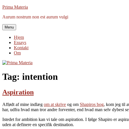
Videre
Prima Materia
til
Aurum nostrum non est aurum vulgi
indhold
Menu
Hjem
Essays
Kontakt
Om
Tag:
intention
Aspiration
Affødt af mine indlæg
om at skrive
og om
Shapiros bog
, kom jeg til 
har, udfra hvad man tror andre forventer, end hvad man selv dybest se
Istedet for ambition kan vi tale om aspiration. I følge Shapiro er asp
uden at definere en specifik destination.