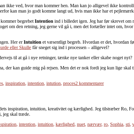
is man ikke ved, hvor man kommer hen. Man kan jo alligevel ikke kontro
r kan man jo godt komme langt ud, hvis man ikke har et pejlemærke eller
er kommer begrebet
Intention
ind i billedet igen. Jeg har før skrevet om
er noget om den retning, jeg gerne vil gå i, men det fortæller intet om, 
ingen. Her er
Intuition
et væsentligt begreb. Hvordan er det, hvordan føl
urde eller Skulle
får sneget sig ind i processen – alligevel?
rvejs til at gå i nye retninger, tænke nye tanker eller skabe noget nyt?
a, der kan guide mig på rejsen. Men det er nok fordi jeg kun lige skal
til
es
,
inspiration
,
intention
,
intution
,
proces
2 kommentarer
Pejlemærker
ets inspiration, intuition, kreativitet og kærlighed. Jeg tilstræber Ro, 
i, jeg skal træde.
nspiration
,
intention
,
intuition
,
kærlighed
,
nuet
,
nærvær
,
ro
,
Sophia
,
sti
,