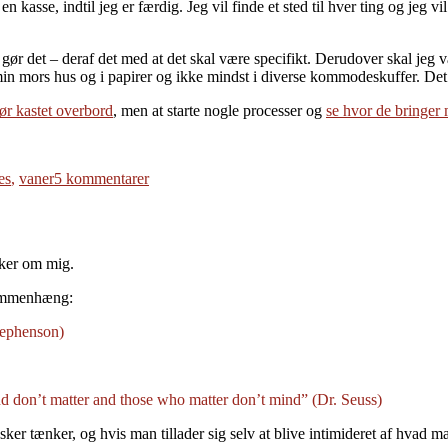
n kasse, indtil jeg er færdig. Jeg vil finde et sted til hver ting og jeg v
eg gør det – deraf det med at det skal være specifikt. Derudover skal jeg 
 min mors hus og i papirer og ikke mindst i diverse kommodeskuffer. Det er
ør kastet overbord
, men at starte nogle processer og
se hvor de bringer
til
es
,
vaner
5 kommentarer
Mine
forandringer
ker om mig.
sammenhæng:
tephenson)
 don’t matter and those who matter don’t mind” (Dr. Seuss)
sker tænker, og hvis man tillader sig selv at blive intimideret af hvad 