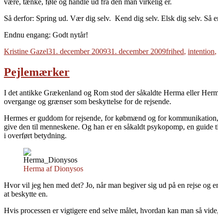
være, tænke, føle og handle ud fra den man virkelig er.
Så derfor: Spring ud. Vær dig selv. Kend dig selv. Elsk dig selv. Så e
Endnu engang: Godt nytår!
Forfatter
Udgivet
Tags
Kristine Gazel
31. december 2009
31. december 2009
frihed
,
intention
Pejlemærker
I det antikke Grækenland og Rom stod der såkaldte Herma eller Herm
overgange og grænser som beskyttelse for de rejsende.
Hermes er guddom for rejsende, for købmænd og for kommunikation, og i t
give den til menneskene. Og han er en såkaldt psykopomp, en guide ti
i overført betydning.
Herma af Dionysos
Hvor vil jeg hen med det? Jo, når man begiver sig ud på en rejse og 
at beskytte en.
Hvis processen er vigtigere end selve målet, hvordan kan man så vide,