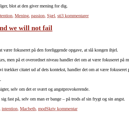
ølger, blot at den giver mening for dig.
til
ntention
,
Mening
,
passion
,
Sjæl
,
sti
3 kommentarer
Aspiration
nd we will not fail
t være fokuseret på den foreliggende opgave, at slå kongen ihjel.
ikkes, men på et overordnet niveau handler det om at være fokuseret på 
 vi trækker citatet ud af dets kontekst, handler det om at være fokuseret
.
sigter, selv om det er svært og angstprovokerende.
ig fast på, selv om man er bange – på trods af sin frygt og sin angst.
til
,
intention
,
Macbeth
,
mod
Skriv kommentar
Screw
your
courage