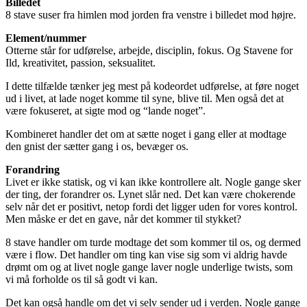
Billedet
8 stave suser fra himlen mod jorden fra venstre i billedet mod højre.
Element/nummer
Otterne står for udførelse, arbejde, disciplin, fokus. Og Stavene for
Ild, kreativitet, passion, seksualitet.
I dette tilfælde tænker jeg mest på kodeordet udførelse, at føre noget
ud i livet, at lade noget komme til syne, blive til. Men også det at
være fokuseret, at sigte mod og “lande noget”.
Kombineret handler det om at sætte noget i gang eller at modtage
den gnist der sætter gang i os, bevæger os.
Forandring
Livet er ikke statisk, og vi kan ikke kontrollere alt. Nogle gange sker
der ting, der forandrer os. Lynet slår ned. Det kan være chokerende
selv når det er positivt, netop fordi det ligger uden for vores kontrol.
Men måske er det en gave, når det kommer til stykket?
8 stave handler om turde modtage det som kommer til os, og dermed
være i flow. Det handler om ting kan vise sig som vi aldrig havde
drømt om og at livet nogle gange laver nogle underlige twists, som
vi må forholde os til så godt vi kan.
Det kan også handle om det vi selv sender ud i verden. Nogle gange