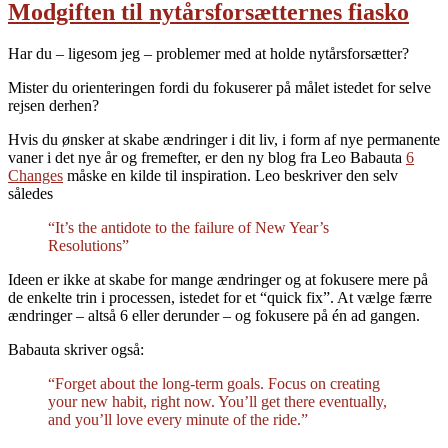
Modgiften til nytårsforsætternes fiasko
Har du – ligesom jeg – problemer med at holde nytårsforsætter?
Mister du orienteringen fordi du fokuserer på målet istedet for selve
rejsen derhen?
Hvis du ønsker at skabe ændringer i dit liv, i form af nye permanente
vaner i det nye år og fremefter, er den ny blog fra Leo Babauta
6
Changes
måske en kilde til inspiration. Leo beskriver den selv
således
“It’s the antidote to the failure of New Year’s
Resolutions”
Ideen er ikke at skabe for mange ændringer og at fokusere mere på
de enkelte trin i processen, istedet for et “quick fix”. At vælge færre
ændringer – altså 6 eller derunder – og fokusere på én ad gangen.
Babauta skriver også:
“Forget about the long-term goals. Focus on creating
your new habit, right now. You’ll get there eventually,
and you’ll love every minute of the ride.”