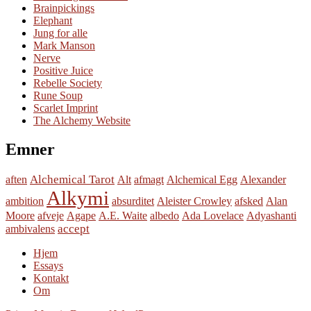
Brainpickings
Elephant
Jung for alle
Mark Manson
Nerve
Positive Juice
Rebelle Society
Rune Soup
Scarlet Imprint
The Alchemy Website
Emner
Alchemical Tarot
aften
Alt
afmagt
Alchemical Egg
Alexander
Alkymi
ambition
absurditet
Aleister Crowley
afsked
Alan
Moore
afveje
Agape
A.E. Waite
albedo
Ada Lovelace
Adyashanti
accept
ambivalens
Hjem
Essays
Kontakt
Om