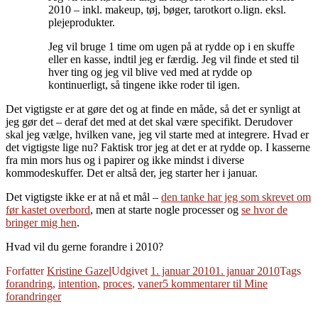
2010 – inkl. makeup, tøj, bøger, tarotkort o.lign. eksl.
plejeprodukter.
Jeg vil bruge 1 time om ugen på at rydde op i en skuffe
eller en kasse, indtil jeg er færdig. Jeg vil finde et sted til
hver ting og jeg vil blive ved med at rydde op
kontinuerligt, så tingene ikke roder til igen.
Det vigtigste er at gøre det og at finde en måde, så det er synligt at
jeg gør det – deraf det med at det skal være specifikt. Derudover
skal jeg vælge, hvilken vane, jeg vil starte med at integrere. Hvad er
det vigtigste lige nu? Faktisk tror jeg at det er at rydde op. I kasserne
fra min mors hus og i papirer og ikke mindst i diverse
kommodeskuffer. Det er altså der, jeg starter her i januar.
Det vigtigste ikke er at nå et mål –
den tanke har jeg som skrevet om
før kastet overbord
, men at starte nogle processer og
se hvor de
bringer mig hen
.
Hvad vil du gerne forandre i 2010?
Forfatter
Kristine Gazel
Udgivet
1. januar 2010
1. januar 2010
Tags
forandring
,
intention
,
proces
,
vaner
5 kommentarer
til Mine
forandringer