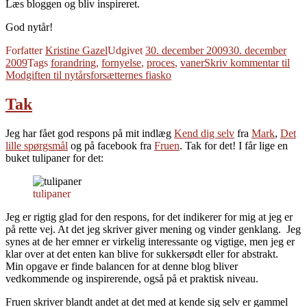
Læs bloggen og bliv inspireret.
God nytår!
Forfatter
Kristine Gazel
Udgivet
30. december 2009
30. december
2009
Tags
forandring
,
fornyelse
,
proces
,
vaner
Skriv kommentar
til
Modgiften til nytårsforsætternes fiasko
Tak
Jeg har fået god respons på mit indlæg
Kend dig selv
fra
Mark
,
Det
lille spørgsmål
og på facebook fra
Fruen
. Tak for det! I får lige en
buket tulipaner for det:
tulipaner
Jeg er rigtig glad for den respons, for det indikerer for mig at jeg er
på rette vej. At det jeg skriver giver mening og vinder genklang. Jeg
synes at de her emner er virkelig interessante og vigtige, men jeg er
klar over at det enten kan blive for sukkersødt eller for abstrakt.
Min opgave er finde balancen for at denne blog bliver
vedkommende og inspirerende, også på et praktisk niveau.
Fruen skriver blandt andet at det med at kende sig selv er gammel