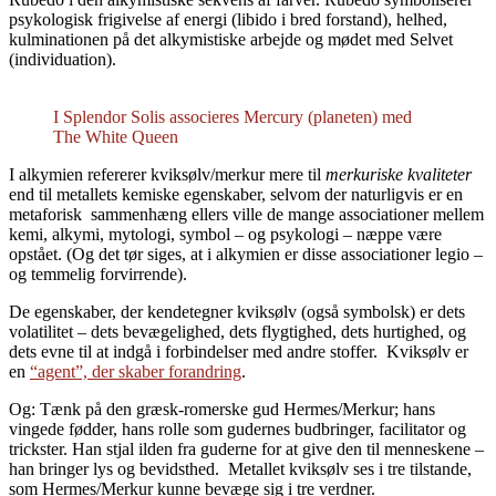
psykologisk frigivelse af energi (libido i bred forstand), helhed,
kulminationen på det alkymistiske arbejde og mødet med Selvet
(individuation).
I Splendor Solis associeres Mercury (planeten) med
The White Queen
I alkymien refererer kviksølv/merkur mere til
merkuriske kvaliteter
end til metallets kemiske egenskaber, selvom der naturligvis er en
metaforisk sammenhæng ellers ville de mange associationer mellem
kemi, alkymi, mytologi, symbol – og psykologi – næppe være
opstået. (Og det tør siges, at i alkymien er disse associationer legio –
og temmelig forvirrende).
De egenskaber, der kendetegner kviksølv (også symbolsk) er dets
volatilitet – dets bevægelighed, dets flygtighed, dets hurtighed, og
dets evne til at indgå i forbindelser med andre stoffer. Kviksølv er
en
“agent”, der skaber forandring
.
Og: Tænk på den græsk-romerske gud Hermes/Merkur; hans
vingede fødder, hans rolle som gudernes budbringer, facilitator og
trickster. Han stjal ilden fra guderne for at give den til menneskene –
han bringer lys og bevidsthed. Metallet kviksølv ses i tre tilstande,
som Hermes/Merkur kunne bevæge sig i tre verdner.