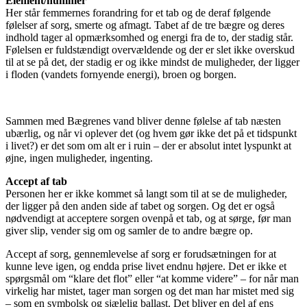
Element/nummer
Her står femmernes forandring for et tab og de deraf følgende
følelser af sorg, smerte og afmagt. Tabet af de tre bægre og deres
indhold tager al opmærksomhed og energi fra de to, der stadig står.
Følelsen er fuldstændigt overvældende og der er slet ikke overskud
til at se på det, der stadig er og ikke mindst de muligheder, der ligger
i floden (vandets fornyende energi), broen og borgen.
Sammen med Bægrenes vand bliver denne følelse af tab næsten
ubærlig, og når vi oplever det (og hvem gør ikke det på et tidspunkt
i livet?) er det som om alt er i ruin – der er absolut intet lyspunkt at
øjne, ingen muligheder, ingenting.
Accept af tab
Personen her er ikke kommet så langt som til at se de muligheder,
der ligger på den anden side af tabet og sorgen. Og det er også
nødvendigt at acceptere sorgen ovenpå et tab, og at sørge, før man
giver slip, vender sig om og samler de to andre bægre op.
Accept af sorg, gennemlevelse af sorg er forudsætningen for at
kunne leve igen, og endda prise livet endnu højere. Det er ikke et
spørgsmål om “klare det flot” eller “at komme videre” – for når man
virkelig har mistet, tager man sorgen og det man har mistet med sig
– som en symbolsk og sjælelig ballast. Det bliver en del af ens