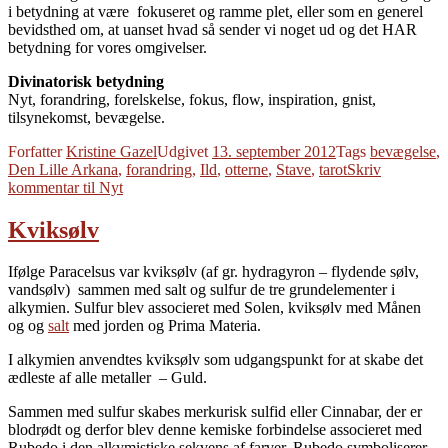
i betydning at være fokuseret og ramme plet, eller som en generel
bevidsthed om, at uanset hvad så sender vi noget ud og det HAR
betydning for vores omgivelser.
Divinatorisk betydning
Nyt, forandring, forelskelse, fokus, flow, inspiration, gnist,
tilsynekomst, bevægelse.
Forfatter
Kristine Gazel
Udgivet
13. september 2012
Tags
bevægelse
,
Den Lille Arkana
,
forandring
,
Ild
,
otterne
,
Stave
,
tarot
Skriv
kommentar
til Nyt
Kviksølv
Ifølge Paracelsus var kviksølv (af gr. hydragyron – flydende sølv,
vandsølv) sammen med salt og sulfur de tre grundelementer i
alkymien. Sulfur blev associeret med Solen, kviksølv med Månen
og og
salt
med jorden og Prima Materia.
I alkymien anvendtes kviksølv som udgangspunkt for at skabe det
ædleste af alle metaller – Guld.
Sammen med sulfur skabes merkurisk sulfid eller Cinnabar, der er
blodrødt og derfor blev denne kemiske forbindelse associeret med
Rubedo i den alkymistiske sekvens af farver. Rubedo symboliserer