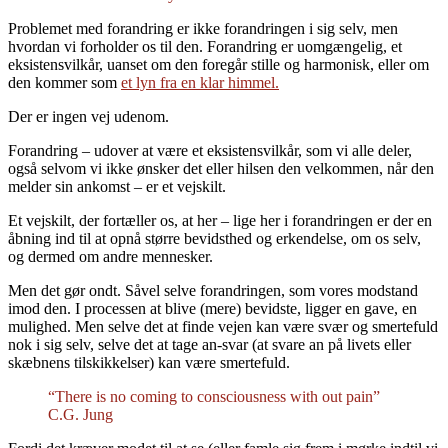
Problemet med forandring er ikke forandringen i sig selv, men
hvordan vi forholder os til den. Forandring er uomgængelig, et
eksistensvilkår, uanset om den foregår stille og harmonisk, eller om
den kommer som
et lyn fra en klar himmel.
Der er ingen vej udenom.
Forandring – udover at være et eksistensvilkår, som vi alle deler,
også selvom vi ikke ønsker det eller hilsen den velkommen, når den
melder sin ankomst – er et vejskilt.
Et vejskilt, der fortæller os, at her – lige her i forandringen er der en
åbning ind til at opnå større bevidsthed og erkendelse, om os selv,
og dermed om andre mennesker.
Men det gør ondt. Såvel selve forandringen, som vores modstand
imod den. I processen at blive (mere) bevidste, ligger en gave, en
mulighed. Men selve det at finde vejen kan være svær og smertefuld
nok i sig selv, selve det at tage an-svar (at svare an på livets eller
skæbnens tilskikkelser) kan være smertefuld.
“There is no coming to consciousness with out pain”
C.G. Jung