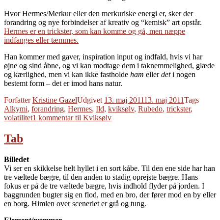
Hvor Hermes/Merkur eller den merkuriske energi er, sker der
forandring og nye forbindelser af kreativ og “kemisk” art opstår.
Hermes er en trickster, som kan komme og gå, men næppe
indfanges eller tæmmes.
Han kommer med gaver, inspiration input og indfald, hvis vi har
øjne og sind åbne, og vi kan modtage dem i taknemmelighed, glæde
og kærlighed, men vi kan ikke fastholde
ham
eller
det
i nogen
bestemt form – det er imod hans natur.
Forfatter
Kristine Gazel
Udgivet
13. maj 2011
13. maj 2011
Tags
Alkymi
,
forandring
,
Hermes
,
Ild
,
kviksølv
,
Rubedo
,
trickster
,
volatilitet
1 kommentar
til Kviksølv
Tab
Billedet
Vi ser en skikkelse helt hyllet i en sort kåbe. Til den ene side har han
tre væltede bægre, til den anden to stadig oprejste bægre. Hans
fokus er på de tre væltede bægre, hvis indhold flyder på jorden. I
baggrunden bugter sig en flod, med en bro, der fører mod en by eller
en borg. Himlen over sceneriet er grå og tung.