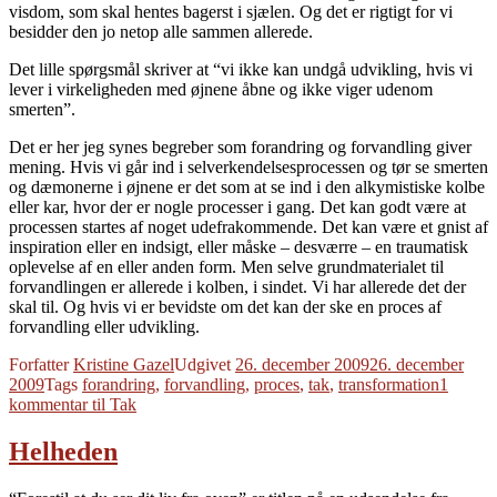
visdom, som skal hentes bagerst i sjælen. Og det er rigtigt for vi
besidder den jo netop alle sammen allerede.
Det lille spørgsmål skriver at “vi ikke kan undgå udvikling, hvis vi
lever i virkeligheden med øjnene åbne og ikke viger udenom
smerten”.
Det er her jeg synes begreber som forandring og forvandling giver
mening. Hvis vi går ind i selverkendelsesprocessen og tør se smerten
og dæmonerne i øjnene er det som at se ind i den alkymistiske kolbe
eller kar, hvor der er nogle processer i gang. Det kan godt være at
processen startes af noget udefrakommende. Det kan være et gnist af
inspiration eller en indsigt, eller måske – desværre – en traumatisk
oplevelse af en eller anden form. Men selve grundmaterialet til
forvandlingen er allerede i kolben, i sindet. Vi har allerede det der
skal til. Og hvis vi er bevidste om det kan der ske en proces af
forvandling eller udvikling.
Forfatter
Kristine Gazel
Udgivet
26. december 2009
26. december
2009
Tags
forandring
,
forvandling
,
proces
,
tak
,
transformation
1
kommentar
til Tak
Helheden