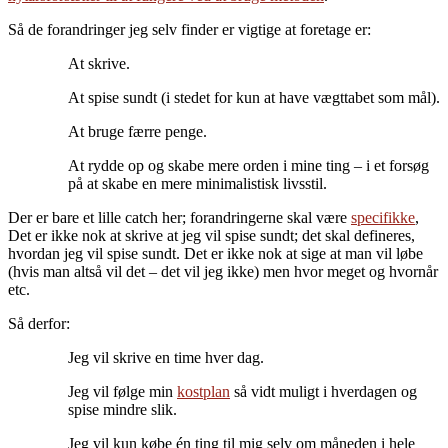
Så de forandringer jeg selv finder er vigtige at foretage er:
At skrive.
At spise sundt (i stedet for kun at have vægttabet som mål).
At bruge færre penge.
At rydde op og skabe mere orden i mine ting – i et forsøg
på at skabe en mere minimalistisk livsstil.
Der er bare et lille catch her; forandringerne skal være
specifikke
,
Det er ikke nok at skrive at jeg vil spise sundt; det skal defineres,
hvordan jeg vil spise sundt. Det er ikke nok at sige at man vil løbe
(hvis man altså vil det – det vil jeg ikke) men hvor meget og hvornår
etc.
Så derfor:
Jeg vil skrive en time hver dag.
Jeg vil følge min
kostplan
så vidt muligt i hverdagen og
spise mindre slik.
Jeg vil kun købe én ting til mig selv om måneden i hele