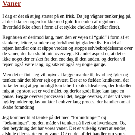
Vaner
I dag er det så at jeg starter på en frisk. Da jeg vågner tænker jeg på,
at der ikke er nogen krukke med guld for enden af regnbuen.
Ihvertfald ikke aften i form af et stykke chokolade (eller flere).
Regnbuen er derimod lang, men den er vejen til “guld” i form af et
slankere, lettere, sundere og forhåbentligt gladere liv. En del af
rejsen handler om at slippe vreden og stoppe selvbebrejdelserne over
de vaner, der har skabt min overvægt. Et andet aspekt er, at det er
ikke noget der er sket fra den ene dag til den anden, og derfor vil
rejsen også være lang, og sikkert også sej nogle gange.
Men det er fint. Jeg vil prøve at lægge mærke til, hvad jeg føler og
tænker, når det bliver sejt og svært. Der er to fælder; kritikeren, der
fortæller mig at jeg umuligt kan tabe 15 kilo. Idealisten, der fortæller
mig at jeg stort set er ved målet, og derfor godt liiige kan tage en
pause. Begge overser processen i det, begge overser, at der vil være
højdepunkter og lavpunkter i enhver lang proces, der handler om at
skabe forandring.
Jeg kommer til at tænke på det med “forhindringer” og
“belønninger”, og den måde vi tænker på livet og hverdagen. Og
den betydning det har vores vaner. Det er virkelig svært at ændre,
afslutte eller starte en ny vane. Og en del af det handler om vores