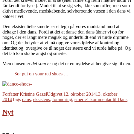
Fordi det kræver modet til at se (eller famle sig frem i mørke indtil vi
får tændt for lyset). Modet til at se sig selv, ikke som offer, men som
aktivt medlevende, medskabende, selvberoende væsen i den dans vi
kalder livet.
Den eksistentielle smerte er et tegn på vores modstand mod at
deltage i den dans. Fordi at det at danse den dans åbner vi op for
noget, der er langt mere magisk og underfuldt end vi turde drømme
om. Og det betyder at vi må opgive vores følelse af kontrol og
identitet og overgive os til noget der større end vi turde håbe på. Og
det tab kan skabe angst og smerte.
Men dansen er
det som er
og det er en nydelse at hengive sig til den.
So: put on your red shoes …
Forfatter
Kristine Gazel
Udgivet
12. oktober 2014
13. oktober
2014
Tags
dans
,
eksistens
,
forandring
,
smerte
1 kommentar
til Dans
Nyt