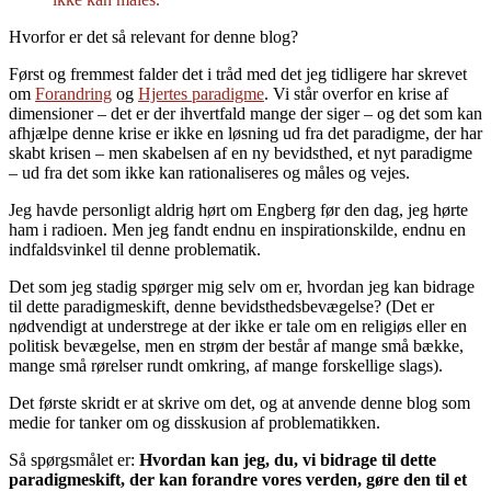
Hvorfor er det så relevant for denne blog?
Først og fremmest falder det i tråd med det jeg tidligere har skrevet
om
Forandring
og
Hjertes paradigme
. Vi står overfor en krise af
dimensioner – det er der ihvertfald mange der siger – og det som kan
afhjælpe denne krise er ikke en løsning ud fra det paradigme, der har
skabt krisen – men skabelsen af en ny bevidsthed, et nyt paradigme
– ud fra det som ikke kan rationaliseres og måles og vejes.
Jeg havde personligt aldrig hørt om Engberg før den dag, jeg hørte
ham i radioen. Men jeg fandt endnu en inspirationskilde, endnu en
indfaldsvinkel til denne problematik.
Det som jeg stadig spørger mig selv om er, hvordan jeg kan bidrage
til dette paradigmeskift, denne bevidsthedsbevægelse? (Det er
nødvendigt at understrege at der ikke er tale om en religiøs eller en
politisk bevægelse, men en strøm der består af mange små bække,
mange små rørelser rundt omkring, af mange forskellige slags).
Det første skridt er at skrive om det, og at anvende denne blog som
medie for tanker om og disskusion af problematikken.
Så spørgsmålet er:
Hvordan kan jeg, du, vi bidrage til dette
paradigmeskift, der kan forandre vores verden, gøre den til et