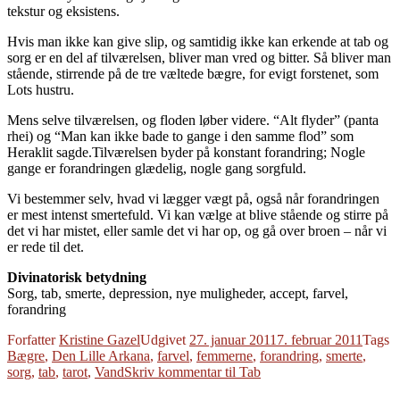
tekstur og eksistens.
Hvis man ikke kan give slip, og samtidig ikke kan erkende at tab og
sorg er en del af tilværelsen, bliver man vred og bitter. Så bliver man
stående, stirrende på de tre væltede bægre, for evigt forstenet, som
Lots hustru.
Mens selve tilværelsen, og floden løber videre. “Alt flyder” (panta
rhei) og “Man kan ikke bade to gange i den samme flod” som
Heraklit sagde.Tilværelsen byder på konstant forandring; Nogle
gange er forandringen glædelig, nogle gang sorgfuld.
Vi bestemmer selv, hvad vi lægger vægt på, også når forandringen
er mest intenst smertefuld. Vi kan vælge at blive stående og stirre på
det vi har mistet, eller samle det vi har op, og gå over broen – når vi
er rede til det.
Divinatorisk betydning
Sorg, tab, smerte, depression, nye muligheder, accept, farvel,
forandring
Forfatter
Kristine Gazel
Udgivet
27. januar 2011
7. februar 2011
Tags
Bægre
,
Den Lille Arkana
,
farvel
,
femmerne
,
forandring
,
smerte
,
sorg
,
tab
,
tarot
,
Vand
Skriv kommentar
til Tab