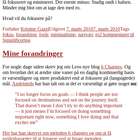
få fokuseret og minimeret. Det eneste minus: Stadig ondt i halsen.
Minder mig blot om at tage den med ro.
Hvad vil du fokusere på?
Forfatter
Kristine Gazel
Udgivet
7. marts 2010
7. marts 2010
Tags
fokus
,
forandring
,
forår
,
minimalisme
,
nærvær
,
ro
2 kommentarer
til
Simplificering
Mine forandringer
For nogle dage siden skrev jeg om Leos nye blog
6 Changes
. Og
om hvordan det at ændre sine vaner på en daglig kontinuerlig basis
er væsentligere og mere produktivt end at fokusere på (langsigtede)
mål.
Andetsteds
har han talt om at det er væsentligt at gøre noget
nu
:
“I no longer focus on goals — I think people are too
focused on destinations and not on the journey itself.
That doesn’t mean I don’t try to do anything important
— it just means I’m focused on doing something
important right now, something I love doing and that
excites me”
Her har han skrevet om metoden 6 changes og om at få
nytårsforsætter til at fungere ved at bruge metoden
.