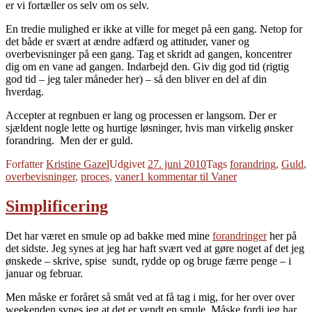
er vi fortæller os selv om os selv.
En tredie mulighed er ikke at ville for meget på een gang. Netop for
det både er svært at ændre adfærd og attituder, vaner og
overbevisninger på een gang. Tag et skridt ad gangen, koncentrer
dig om en vane ad gangen. Indarbejd den. Giv dig god tid (rigtig
god tid – jeg taler måneder her) – så den bliver en del af din
hverdag.
Accepter at regnbuen er lang og processen er langsom. Der er
sjældent nogle lette og hurtige løsninger, hvis man virkelig ønsker
forandring. Men der er guld.
Forfatter
Kristine Gazel
Udgivet
27. juni 2010
Tags
forandring
,
Guld
,
overbevisninger
,
proces
,
vaner
1 kommentar
til Vaner
Simplificering
Det har været en smule op ad bakke med mine
forandringer
her på
det sidste. Jeg synes at jeg har haft svært ved at gøre noget af det jeg
ønskede – skrive, spise sundt, rydde op og bruge færre penge – i
januar og februar.
Men måske er foråret så småt ved at få tag i mig, for her over over
weekenden synes jeg at det er vendt en smule. Måske fordi jeg har