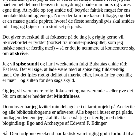
nået en hel del med hensyn til oprydning i både min mors og vores
egne ting. At rydde op (og smide ud) betyder faktisk meget for ens
mentale tilstand og energi. Nu er der kun fire kasser tilbage, og det
er en masse gamle papirer, hvoraf de fleste sandsynligvis skal smides
ud. Ting og bøger er nu stort set på plads.
Det giver overskud til at fokusere på de ting jeg rigtig gerne vil.
Skrivebordet er ryddet (bortset fra monsterpuslespillet, som jeg
måske snart er færdig med) – så er det jo nemmere at koncentrere sig
om
at skrive
.
Jeg vil
spise sundt
og har i weekenden fulgt Babautas enkle råd:
Eat less. Det vil sige, at lade være med at spise mig fuldstændig
mæt. Og det føles rigtigt dejligt at mærke efter, hvornår jeg egentlig
er mæt – og sulten for den sags skyld.
Og jeg vil være mere rolig, fokuseret og nærværende – eller øve det.
Nu om stunder hedder det
Mindfulness
.
Derudover har jeg kvittet min deltagelse i et tarotprojekt på Aeclectic
og alle biblioteksbøgerne er afleveret. Alle bøger i huset er på plads,
undtagen den ene jeg skal til at læse når jeg er færdig med dette
blogindlæg: Ego and Archetype af Edward F. Edinger.
Så. Den forløbne weekend har faktisk været rigtig god i forhold til at