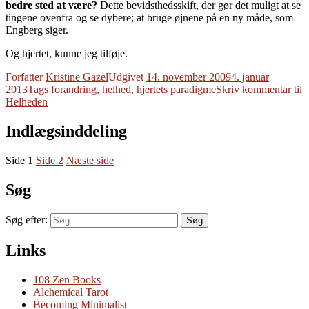
bedre sted at være?
Dette bevidsthedsskift, der gør det muligt at se
tingene ovenfra og se dybere; at bruge øjnene på en ny måde, som
Engberg siger.
Og hjertet, kunne jeg tilføje.
Forfatter
Kristine Gazel
Udgivet
14. november 2009
4. januar
2013
Tags
forandring
,
helhed
,
hjertets paradigme
Skriv kommentar
til
Helheden
Indlægsinddeling
Side
1
Side
2
Næste side
Søg
Søg efter:
Søg
Links
108 Zen Books
Alchemical Tarot
Becoming Minimalist