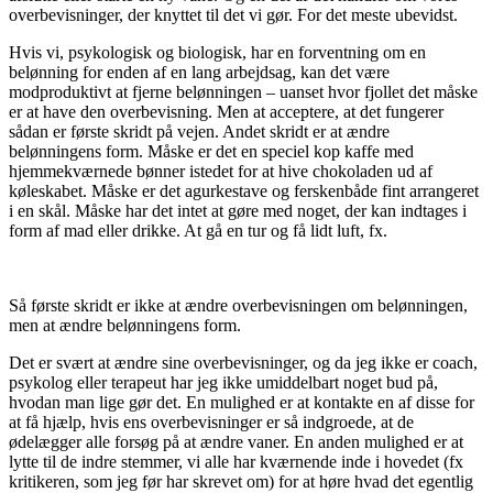
overbevisninger, der knyttet til det vi gør. For det meste ubevidst.
Hvis vi, psykologisk og biologisk, har en forventning om en
belønning for enden af en lang arbejdsag, kan det være
modproduktivt at fjerne belønningen – uanset hvor fjollet det måske
er at have den overbevisning. Men at acceptere, at det fungerer
sådan er første skridt på vejen. Andet skridt er at ændre
belønningens form. Måske er det en speciel kop kaffe med
hjemmekværnede bønner istedet for at hive chokoladen ud af
køleskabet. Måske er det agurkestave og ferskenbåde fint arrangeret
i en skål. Måske har det intet at gøre med noget, der kan indtages i
form af mad eller drikke. At gå en tur og få lidt luft, fx.
Så første skridt er ikke at ændre overbevisningen om belønningen,
men at ændre belønningens form.
Det er svært at ændre sine overbevisninger, og da jeg ikke er coach,
psykolog eller terapeut har jeg ikke umiddelbart noget bud på,
hvodan man lige gør det. En mulighed er at kontakte en af disse for
at få hjælp, hvis ens overbevisninger er så indgroede, at de
ødelægger alle forsøg på at ændre vaner. En anden mulighed er at
lytte til de indre stemmer, vi alle har kværnende inde i hovedet (fx
kritikeren, som jeg før har skrevet om) for at høre hvad det egentlig