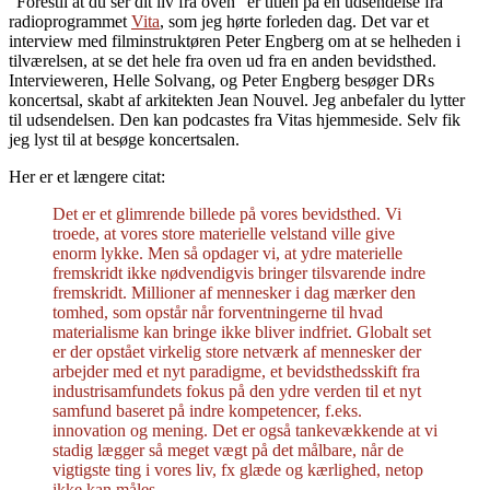
“Forestil at du ser dit liv fra oven” er titlen på en udsendelse fra
radioprogrammet
Vita
, som jeg hørte forleden dag. Det var et
interview med filminstruktøren Peter Engberg om at se helheden i
tilværelsen, at se det hele fra oven ud fra en anden bevidsthed.
Intervieweren, Helle Solvang, og Peter Engberg besøger DRs
koncertsal, skabt af arkitekten Jean Nouvel. Jeg anbefaler du lytter
til udsendelsen. Den kan podcastes fra Vitas hjemmeside. Selv fik
jeg lyst til at besøge koncertsalen.
Her er et længere citat:
Det er et glimrende billede på vores bevidsthed. Vi
troede, at vores store materielle velstand ville give
enorm lykke. Men så opdager vi, at ydre materielle
fremskridt ikke nødvendigvis bringer tilsvarende indre
fremskridt. Millioner af mennesker i dag mærker den
tomhed, som opstår når forventningerne til hvad
materialisme kan bringe ikke bliver indfriet. Globalt set
er der opstået virkelig store netværk af mennesker der
arbejder med et nyt paradigme, et bevidsthedsskift fra
industrisamfundets fokus på den ydre verden til et nyt
samfund baseret på indre kompetencer, f.eks.
innovation og mening. Det er også tankevækkende at vi
stadig lægger så meget vægt på det målbare, når de
vigtigste ting i vores liv, fx glæde og kærlighed, netop
ikke kan måles.