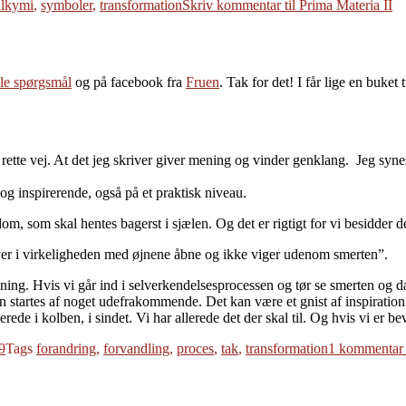
lkymi
,
symboler
,
transformation
Skriv kommentar
til Prima Materia II
lle spørgsmål
og på facebook fra
Fruen
. Tak for det! I får lige en buket 
på rette vej. At det jeg skriver giver mening og vinder genklang. Jeg syne
g inspirerende, også på et praktisk niveau.
om, som skal hentes bagerst i sjælen. Og det er rigtigt for vi besidder 
lever i virkeligheden med øjnene åbne og ikke viger udenom smerten”.
ing. Hvis vi går ind i selverkendelsesprocessen og tør se smerten og dæ
n startes af noget udefrakommende. Det kan være et gnist af inspiration 
rede i kolben, i sindet. Vi har allerede det der skal til. Og hvis vi er b
9
Tags
forandring
,
forvandling
,
proces
,
tak
,
transformation
1 kommentar