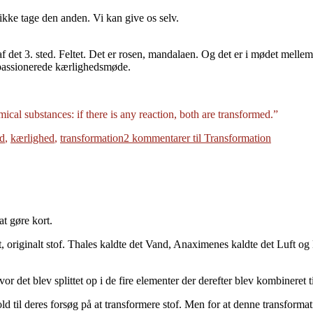
 ikke tage den anden. Vi kan give os selv.
af det 3. sted. Feltet. Det er rosen, mandalaen. Og det er i mødet melle
t passionerede kærlighedsmøde.
ical substances: if there is any reaction, both are transformed.”
ed
,
kærlighed
,
transformation
2 kommentarer
til Transformation
at gøre kort.
, originalt stof. Thales kaldte det Vand, Anaximenes kaldte det Luft og 
r det blev splittet op i de fire elementer der derefter blev kombineret til
d til deres forsøg på at transformere stof. Men for at denne transformati