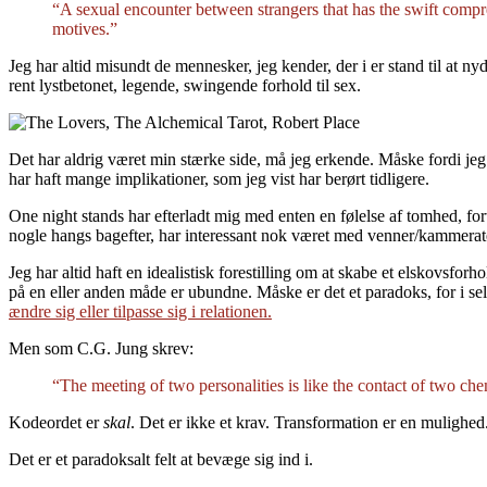
“A sexual encounter between strangers that has the swift compress
motives.”
Jeg har altid misundt de mennesker, jeg kender, der i er stand til at n
rent lystbetonet, legende, swingende forhold til sex.
Det har aldrig været min stærke side, må jeg erkende. Måske fordi jeg
har haft mange implikationer, som jeg vist har berørt tidligere.
One night stands har efterladt mig med enten en følelse af tomhed, fort
nogle hangs bagefter, har interessant nok været med venner/kammerat
Jeg har altid haft en idealistisk forestilling om at skabe et elskovsforh
på en eller anden måde er ubundne. Måske er det et paradoks, for i selv
ændre sig eller tilpasse sig i relationen.
Men som C.G. Jung skrev:
“The meeting of two personalities is like the contact of two chem
Kodeordet er
skal
. Det er ikke et krav. Transformation er en mulighed
Det er et paradoksalt felt at bevæge sig ind i.