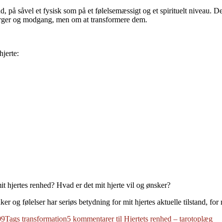
nd, på såvel et fysisk som på et følelsemæssigt og et spirituelt niveau. D
sorger og modgang, men om at transformere dem.
hjerte:
it hjertes renhed? Hvad er det mit hjerte vil og ønsker?
nker og følelser har seriøs betydning for mit hjertes aktuelle tilstand, for
09
Tags
transformation
5 kommentarer
til Hjertets renhed – tarotoplæg