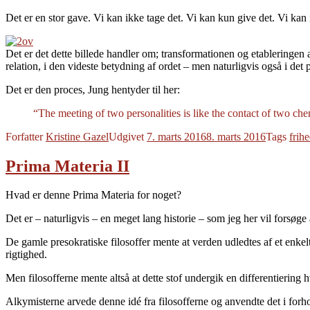
Det er en stor gave. Vi kan ikke tage det. Vi kan kun give det. Vi kan
Det er det dette billede handler om; transformationen og etableringen 
relation, i den videste betydning af ordet – men naturligvis også i de
Det er den proces, Jung hentyder til her:
“The meeting of two personalities is like the contact of two chem
Forfatter
Kristine Gazel
Udgivet
7. marts 2016
8. marts 2016
Tags
frih
Prima Materia II
Hvad er denne Prima Materia for noget?
Det er – naturligvis – en meget lang historie – som jeg her vil forsøge 
De gamle presokratiske filosoffer mente at verden udledtes af et enkelt
rigtighed.
Men filosofferne mente altså at dette stof undergik en differentiering hvo
Alkymisterne arvede denne idé fra filosofferne og anvendte det i forhol