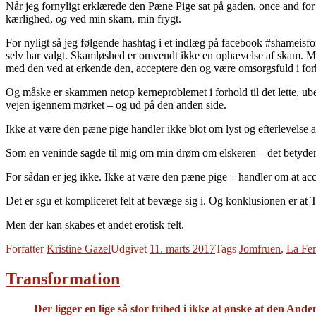
Når jeg fornyligt erklærede den Pæne Pige sat på gaden, once and for a
kærlighed,
og
ved min skam, min frygt.
For nyligt så jeg følgende hashtag i et indlæg på facebook #shameisfor
selv har valgt. Skamløshed er omvendt ikke en ophævelse af skam. Men
med den ved at erkende den, acceptere den og være omsorgsfuld i for
Og måske er skammen netop kerneproblemet i forhold til det lette, ub
vejen igennem mørket – og ud på den anden side.
Ikke at være den pæne pige handler ikke blot om lyst og efterlevelse a
Som en veninde sagde til mig om min drøm om elskeren – det betyder jo
For sådan er jeg ikke. Ikke at være den pæne pige – handler om at acc
Det er sgu et kompliceret felt at bevæge sig i. Og konklusionen er at T
Men der kan skabes et andet erotisk felt.
Forfatter
Kristine Gazel
Udgivet
11. marts 2017
Tags
Jomfruen
,
La Fe
Transformation
Der ligger en lige så stor frihed i ikke at ønske at den And