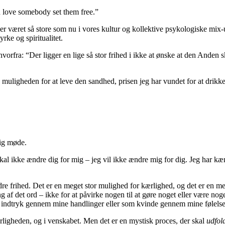
u love somebody set them free.”
 været så store som nu i vores kultur og kollektive psykologiske mix-up.
yrke og spiritualitet.
orfra: “Der ligger en lige så stor frihed i ikke at ønske at den Anden s
muligheden for at leve den sandhed, prisen jeg har vundet for at drikke 
 mig møde.
 skal ikke ændre dig for mig – jeg vil ikke ændre mig for dig. Jeg har kæm
e frihed. Det er en meget stor mulighed for kærlighed, og det er en mege
g af det ord – ikke for at påvirke nogen til at gøre noget eller være nog
 indtryk gennem mine handlinger eller som kvinde gennem mine følelse
rligheden, og i venskabet. Men det er en mystisk proces, der skal
udfol