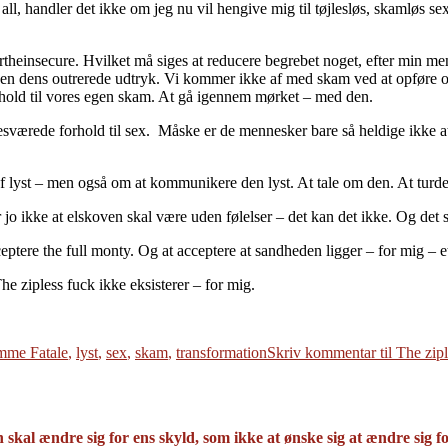
ll, handler det ikke om jeg nu vil hengive mig til tøjlesløs, skamløs se
theinsecure. Hvilket må siges at reducere begrebet noget, efter min meni
 dens outrerede udtryk. Vi kommer ikke af med skam ved at opføre os s
hold til vores egen skam. At gå igennem mørket – med den.
esværede forhold til sex. Måske er de mennesker bare så heldige ikke 
f lyst – men også om at kommunikere den lyst. At tale om den. At turde t
 ikke at elskoven skal være uden følelser – det kan det ikke. Og det sk
eptere the full monty. Og at acceptere at sandheden ligger – for mig – 
he zipless fuck ikke eksisterer – for mig.
mme Fatale
,
lyst
,
sex
,
skam
,
transformation
Skriv kommentar
til The zip
en skal ændre sig for ens skyld, som ikke at ønske sig at ændre sig 