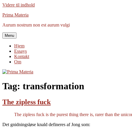
Videre til indhold
Prima Materia
Aurum nostrum non est aurum vulgi
Menu
Hjem
Essays
Kontakt
Om
Tag:
transformation
The zipless fuck
The zipless fuck is the purest thing there is, rarer than the uni
Det gnidningsløse knald defineres af Jong som: