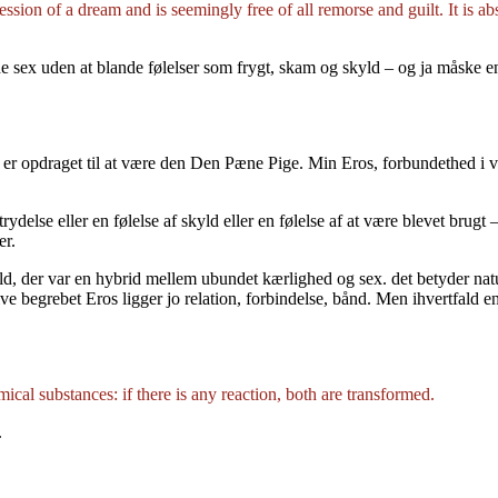
ion of a dream and is seemingly free of all remorse and guilt. It is abso
yde sex uden at blande følelser som frygt, skam og skyld – og ja måske en
 er opdraget til at være den Den Pæne Pige. Min Eros, forbundethed i vi
rydelse eller en følelse af skyld eller en følelse af at være blevet brugt
er.
old, der var en hybrid mellem ubundet kærlighed og sex. det betyder naturl
e begrebet Eros ligger jo relation, forbindelse, bånd. Men ihvertfald en
ical substances: if there is any reaction, both are transformed.
.