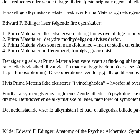
de – reduceres eller vende tilbage til dets første originale egenskab elle
Forskellige alkymistiske tekster beskriver Prima Materia og dets egens
Edward F. Edinger lister følgende fire egenskaber:
1. Prima Materia er allestedsnærværende og findes overalt lige foran v
2. Prima Materia er i det ydre modbydeligt og afvises derfor.
3. Prima Materia vises som en mangfoldighed – men er stadig en enhe
4. Prima Materia er udifferentieret, formløst, grænseløst.
Det siger sig selv, at Prima Materia kan være svært at finde og uhåndg
rationelle bevidsthed til vanvid. En måde at begribe dem på er at se p
Lapis Philosophorum). Disse operationer vender jeg tilbage til senere.
Hvis Prima Materia ikke eksisterer “i virkeligheden” – hvorfor så ove
Fordi at alkymien giver os nogle enestående billeder på psykologiske o
dramer. Derudover er de alkymistiske billeder, metaforer of symboler 
Det nedenstående viser fx alkymisten i et bad, et allegorisk billede p
Kilde: Edward F. Edinger: Anatomy of the Psyche : Alchemical Symb