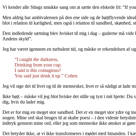
Vi kender alle Stings smukke sang om at sætte den elskede fri: “If yo
Men aldrig har ambivalensen på den ene side og de højtflyvende idealer
blot i relation til kælighed, men også i relation til sundhed, skønhed, st
Den indledende sætning blev hvisket til mig i dag – guderne må vide hv
Andens skyld”.
Jeg har været igennem en turbulent tid, og måske er erkendelsen af og 
“I caught the darkness,
Drinking from your cup.
I said is this contagious?
You said just drink it up.” Cohen
Jeg vil sige det til livet og til de mennesker, livet er så nådigt at lade
Ikke højt – måske vil jeg blot hviske det stille og tyst i mit hjerte: Du
dig, hvis du lader mig.
Det er for mig en meget stor sandhed. Det er en meget stor ydre og indr
nogen. Mine ord skal bruges til at skabe poesi – i den videste betydnin
indtryk gennem mine ord, eller jeg som menneske ikke ønsker at gøre
Det betyder ikke, at vi ikke transformeres i mødet med hinanden. I kæ