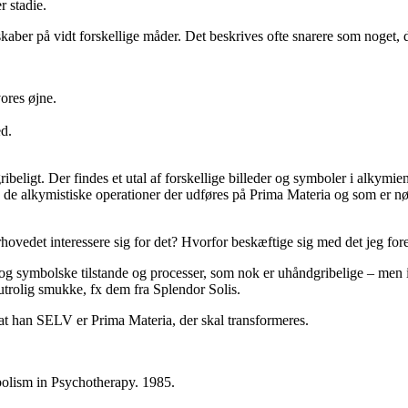
r stadie.
kaber på vidt forskellige måder. Det beskrives ofte snarere som noget, d
ores øjne.
d.
ribeligt. Der findes et utal af forskellige billeder og symboler i alky
å de alkymistiske operationer der udføres på Prima Materia og som er nød
rhovedet interessere sig for det? Hvorfor beskæftige sig med det jeg fo
g symbolske tilstande og processer, som nok er uhåndgribelige – men ikk
utrolig smukke, fx dem fra Splendor Solis.
å at han SELV er Prima Materia, der skal transformeres.
olism in Psychotherapy. 1985.