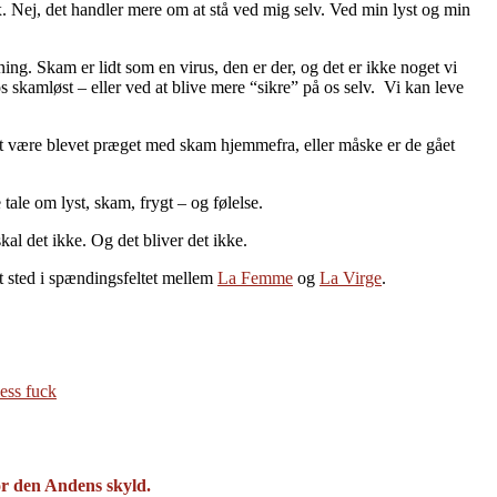
x. Nej, det handler mere om at stå ved mig selv. Ved min lyst og min
ng. Skam er lidt som en virus, den er der, og det er ikke noget vi
kamløst – eller ved at blive mere “sikre” på os selv. Vi kan leve
at være blevet præget med skam hjemmefra, eller måske er de gået
ale om lyst, skam, frygt – og følelse.
al det ikke. Og det bliver det ikke.
et sted i spændingsfeltet mellem
La Femme
og
La Virge
.
less fuck
for den Andens skyld.