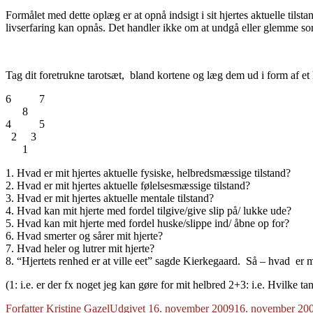
Formålet med dette oplæg er at opnå indsigt i sit hjertes aktuelle tilsta
livserfaring kan opnås. Det handler ikke om at undgå eller glemme 
Tag dit foretrukne tarotsæt, bland kortene og læg dem ud i form af et 
6 7
8
4 5
2 3
1
1. Hvad er mit hjertes aktuelle fysiske, helbredsmæssige tilstand?
2. Hvad er mit hjertes aktuelle følelsesmæssige tilstand?
3. Hvad er mit hjertes aktuelle mentale tilstand?
4. Hvad kan mit hjerte med fordel tilgive/give slip på/ lukke ude?
5. Hvad kan mit hjerte med fordel huske/slippe ind/ åbne op for?
6. Hvad smerter og sårer mit hjerte?
7. Hvad heler og lutrer mit hjerte?
8. “Hjertets renhed er at ville eet” sagde Kierkegaard. Så – hvad er m
(1: i.e. er der fx noget jeg kan gøre for mit helbred 2+3: i.e. Hvilke ta
Forfatter
Kristine Gazel
Udgivet
16. november 2009
16. november 20