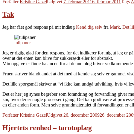
Forfatter
Kristine Gazel
Udgivet
7. februar 2011
6. februar 2011
Tags
A
Tak
Jeg har fået god respons på mit indlæg
Kend dig selv
fra
Mark
,
Det li
tulipaner
Jeg er rigtig glad for den respons, for det indikerer for mig at jeg er 
over at det enten kan blive for sukkersødt eller for abstrakt.
Min opgave er finde balancen for at denne blog bliver vedkommende o
Fruen skriver blandt andet at det med at kende sig selv er gammel visd
Det lille spørgsmål skriver at “vi ikke kan undgå udvikling, hvis vi 
Det er her jeg synes begreber som forandring og forvandling giver men
kar, hvor der er nogle processer i gang. Det kan godt være at processe
en eller anden form. Men selve grundmaterialet til forvandlingen er alle
Forfatter
Kristine Gazel
Udgivet
26. december 2009
26. december 200
Hjertets renhed – tarotoplæg