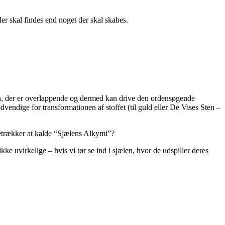
er skal findes end noget der skal skabes.
mien, der er overlappende og dermed kan drive den ordensøgende
vendige for transformationen af stoffet (til guld eller De Vises Sten –
retrækker at kalde “Sjælens Alkymi”?
e uvirkelige – hvis vi tør se ind i sjælen, hvor de udspiller deres