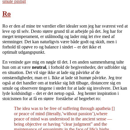
smule pinligt
Ro
Ro er den af mine tre værdier eller idealer som jeg har sværest ved at
leve op til selv. Desto større grund til at arbejde på det. Jeg har for
meget temperament, er utålmodig og lader mig let rive med af
stemninger. Det kan naturligvis være både godt og skidt, men i
forhold til opøve ro og balance i sindet – er det ikke et
optimalt udgangspunkt.
En veninde gav mig en nøgle til det. I en anden sammenhæng talte
hun om at være
neutral
, i forhold de begivenheder, der udfolder sig
en situation. Det vil sige ikke at lade sig påvirke af de
omstændigheder, man er i. Ikke at lade sit humør påvirke. Jeg tror
også at det handler om at trække sig lidt tilbage, distancere sig en
smule og observere tingene i stedet for at lade sig involvere. Det kan
lyde koldsindigt – det er det netop også. Jeg henter inspiration i
stoicismen for at få en større forståelse af begrebet ro:
The idea was to be free of suffering through apatheia []
or peace of mind (literally,’without passion’),where
peace of mind was understood in the ancient sense —
being objective or having “clear judgment” and the
maintenance of equanimity in the face of life’s highs