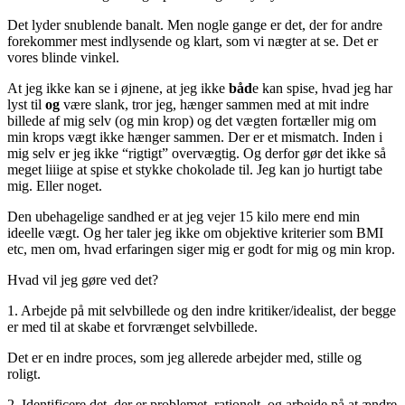
Det lyder snublende banalt. Men nogle gange er det, der for andre
forekommer mest indlysende og klart, som vi nægter at se. Det er
vores blinde vinkel.
At jeg ikke kan se i øjnene, at jeg ikke
båd
e kan spise, hvad jeg har
lyst til
og
være slank, tror jeg, hænger sammen med at mit indre
billede af mig selv (og min krop) og det vægten fortæller mig om
min krops vægt ikke hænger sammen. Der er et mismatch. Inden i
mig selv er jeg ikke “rigtigt” overvægtig. Og derfor gør det ikke så
meget liiige at spise et stykke chokolade til. Jeg kan jo hurtigt tabe
mig. Eller noget.
Den ubehagelige sandhed er at jeg vejer 15 kilo mere end min
ideelle vægt. Og her taler jeg ikke om objektive kriterier som BMI
etc, men om, hvad erfaringen siger mig er godt for mig og min krop.
Hvad vil jeg gøre ved det?
1. Arbejde på mit selvbillede og den indre kritiker/idealist, der begge
er med til at skabe et forvrænget selvbillede.
Det er en indre proces, som jeg allerede arbejder med, stille og
roligt.
2. Identificere det, der er problemet, rationelt, og arbejde på at ændre