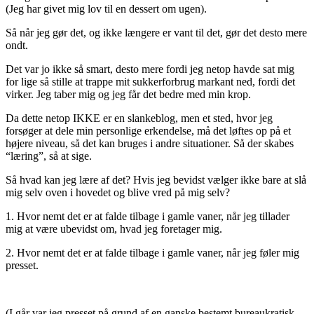
(Jeg har givet mig lov til en dessert om ugen).
Så når jeg gør det, og ikke længere er vant til det, gør det desto mere
ondt.
Det var jo ikke så smart, desto mere fordi jeg netop havde sat mig
for lige så stille at trappe mit sukkerforbrug markant ned, fordi det
virker. Jeg taber mig og jeg får det bedre med min krop.
Da dette netop IKKE er en slankeblog, men et sted, hvor jeg
forsøger at dele min personlige erkendelse, må det løftes op på et
højere niveau, så det kan bruges i andre situationer. Så der skabes
“læring”, så at sige.
Så hvad kan jeg lære af det? Hvis jeg bevidst vælger ikke bare at slå
mig selv oven i hovedet og blive vred på mig selv?
1. Hvor nemt det er at falde tilbage i gamle vaner, når jeg tillader
mig at være ubevidst om, hvad jeg foretager mig.
2. Hvor nemt det er at falde tilbage i gamle vaner, når jeg føler mig
presset.
(I går var jeg presset på grund af en ganske bestemt bureaukratisk