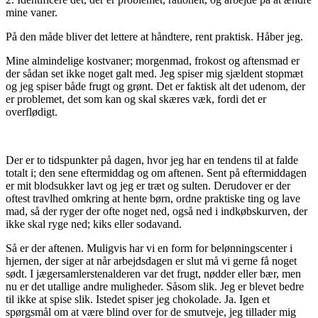
mine vaner.
På den måde bliver det lettere at håndtere, rent praktisk. Håber jeg.
Mine almindelige kostvaner; morgenmad, frokost og aftensmad er
der sådan set ikke noget galt med. Jeg spiser mig sjældent stopmæt
og jeg spiser både frugt og grønt. Det er faktisk alt det udenom, der
er problemet, det som kan og skal skæres væk, fordi det er
overflødigt.
Der er to tidspunkter på dagen, hvor jeg har en tendens til at falde
totalt i; den sene eftermiddag og om aftenen. Sent på eftermiddagen
er mit blodsukker lavt og jeg er træt og sulten. Derudover er der
oftest travlhed omkring at hente børn, ordne praktiske ting og lave
mad, så der ryger der ofte noget ned, også ned i indkøbskurven, der
ikke skal ryge ned; kiks eller sodavand.
Så er der aftenen. Muligvis har vi en form for belønningscenter i
hjernen, der siger at når arbejdsdagen er slut må vi gerne få noget
sødt. I jægersamlerstenalderen var det frugt, nødder eller bær, men
nu er det utallige andre muligheder. Såsom slik. Jeg er blevet bedre
til ikke at spise slik. Istedet spiser jeg chokolade. Ja. Igen et
spørgsmål om at være blind over for de smutveje, jeg tillader mig