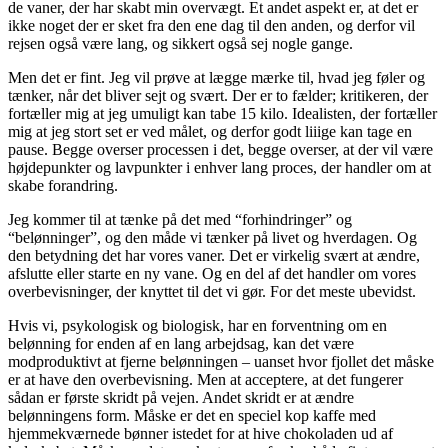
de vaner, der har skabt min overvægt. Et andet aspekt er, at det er
ikke noget der er sket fra den ene dag til den anden, og derfor vil
rejsen også være lang, og sikkert også sej nogle gange.
Men det er fint. Jeg vil prøve at lægge mærke til, hvad jeg føler og
tænker, når det bliver sejt og svært. Der er to fælder; kritikeren, der
fortæller mig at jeg umuligt kan tabe 15 kilo. Idealisten, der fortæller
mig at jeg stort set er ved målet, og derfor godt liiige kan tage en
pause. Begge overser processen i det, begge overser, at der vil være
højdepunkter og lavpunkter i enhver lang proces, der handler om at
skabe forandring.
Jeg kommer til at tænke på det med “forhindringer” og
“belønninger”, og den måde vi tænker på livet og hverdagen. Og
den betydning det har vores vaner. Det er virkelig svært at ændre,
afslutte eller starte en ny vane. Og en del af det handler om vores
overbevisninger, der knyttet til det vi gør. For det meste ubevidst.
Hvis vi, psykologisk og biologisk, har en forventning om en
belønning for enden af en lang arbejdsag, kan det være
modproduktivt at fjerne belønningen – uanset hvor fjollet det måske
er at have den overbevisning. Men at acceptere, at det fungerer
sådan er første skridt på vejen. Andet skridt er at ændre
belønningens form. Måske er det en speciel kop kaffe med
hjemmekværnede bønner istedet for at hive chokoladen ud af