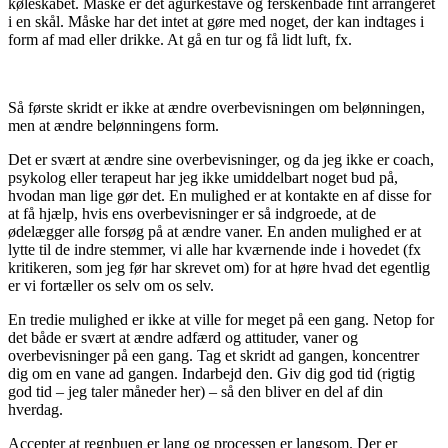
køleskabet. Måske er det agurkestave og ferskenbåde fint arrangeret
i en skål. Måske har det intet at gøre med noget, der kan indtages i
form af mad eller drikke. At gå en tur og få lidt luft, fx.
Så første skridt er ikke at ændre overbevisningen om belønningen,
men at ændre belønningens form.
Det er svært at ændre sine overbevisninger, og da jeg ikke er coach,
psykolog eller terapeut har jeg ikke umiddelbart noget bud på,
hvodan man lige gør det. En mulighed er at kontakte en af disse for
at få hjælp, hvis ens overbevisninger er så indgroede, at de
ødelægger alle forsøg på at ændre vaner. En anden mulighed er at
lytte til de indre stemmer, vi alle har kværnende inde i hovedet (fx
kritikeren, som jeg før har skrevet om) for at høre hvad det egentlig
er vi fortæller os selv om os selv.
En tredie mulighed er ikke at ville for meget på een gang. Netop for
det både er svært at ændre adfærd og attituder, vaner og
overbevisninger på een gang. Tag et skridt ad gangen, koncentrer
dig om en vane ad gangen. Indarbejd den. Giv dig god tid (rigtig
god tid – jeg taler måneder her) – så den bliver en del af din
hverdag.
Accepter at regnbuen er lang og processen er langsom. Der er