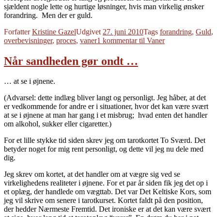
sjældent nogle lette og hurtige løsninger, hvis man virkelig ønsker
forandring. Men der er guld.
Forfatter
Kristine Gazel
Udgivet
27. juni 2010
Tags
forandring
,
Guld
,
overbevisninger
,
proces
,
vaner
1 kommentar
til Vaner
Når sandheden gør ondt …
… at se i øjnene.
(Advarsel: dette indlæg bliver langt og personligt. Jeg håber, at det
er vedkommende for andre er i situationer, hvor det kan være svært
at se i øjnene at man har gang i et misbrug; hvad enten det handler
om alkohol, sukker eller cigaretter.)
For et lille stykke tid siden skrev jeg om tarotkortet To Sværd. Det
betyder noget for mig rent personligt, og dette vil jeg nu dele med
dig.
Jeg skrev om kortet, at det handler om at vægre sig ved se
virkelighedens realiteter i øjnene. For et par år siden fik jeg det op i
et oplæg, der handlede om vægttab. Det var Det Keltiske Kors, som
jeg vil skrive om senere i tarotkurset. Kortet faldt på den position,
der hedder Nærmeste Fremtid. Det ironiske er at det kan være svært