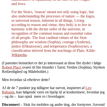
and lows.
For the Stoics, ‘reason’ meant not only using logic, but
also understanding the processes of nature — the logos,
or universal reason, inherent in all things. Living
according to reason and virtue, they held, is to live in
harmony with the divine order of the universe, in
recognition of the common reason and essential value
of all people. The four cardinal virtues of the Stoic
philosophy are wisdom (Sophia), courage (Andreia),
justice (Dikaiosyne), and temperance (Sophrosyne), a
classification derived from the teachings of Plato. Kilde:
Wikipedia
.
(I parentes bemærket er det jo interessant at disse fire dyder i følge
Robert Place
svarer til fire triumfer i Tarot; Verden (Sophia), Styrken
Retfærdighed og Mådeholdet.)
Men hvordan så efterleve dette?
Af de de 7 punkter jeg tidligere har nævnt, inspireret af
Leo
Babauta
, kan følgende være en hjælp til at konkretisere, hvordan jeg
– og du – kan opnå mere ro i hverdagen:
Disconnect
– Sluk for mobilen og andre ting, der forstyrrer. Anvend