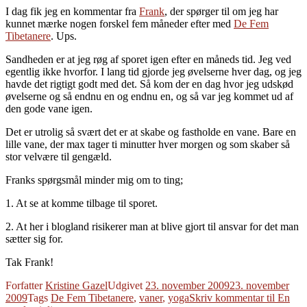
I dag fik jeg en kommentar fra
Frank
, der spørger til om jeg har
kunnet mærke nogen forskel fem måneder efter med
De Fem
Tibetanere
. Ups.
Sandheden er at jeg røg af sporet igen efter en måneds tid. Jeg ved
egentlig ikke hvorfor. I lang tid gjorde jeg øvelserne hver dag, og jeg
havde det rigtigt godt med det. Så kom der en dag hvor jeg udskød
øvelserne og så endnu en og endnu en, og så var jeg kommet ud af
den gode vane igen.
Det er utrolig så svært det er at skabe og fastholde en vane. Bare en
lille vane, der max tager ti minutter hver morgen og som skaber så
stor velvære til gengæld.
Franks spørgsmål minder mig om to ting;
1. At se at komme tilbage til sporet.
2. At her i blogland risikerer man at blive gjort til ansvar for det man
sætter sig for.
Tak Frank!
Forfatter
Kristine Gazel
Udgivet
23. november 2009
23. november
2009
Tags
De Fem Tibetanere
,
vaner
,
yoga
Skriv kommentar
til En