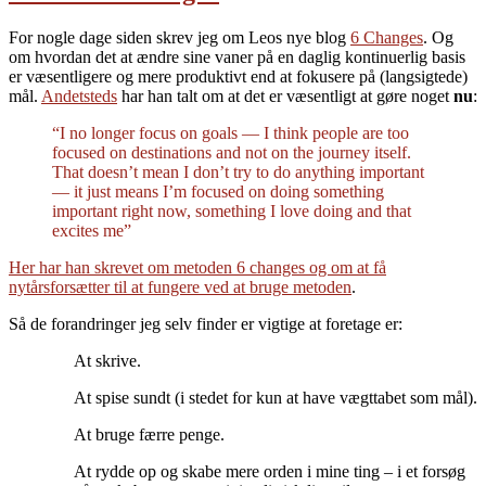
For nogle dage siden skrev jeg om Leos nye blog
6 Changes
. Og
om hvordan det at ændre sine vaner på en daglig kontinuerlig basis
er væsentligere og mere produktivt end at fokusere på (langsigtede)
mål.
Andetsteds
har han talt om at det er væsentligt at gøre noget
nu
:
“I no longer focus on goals — I think people are too
focused on destinations and not on the journey itself.
That doesn’t mean I don’t try to do anything important
— it just means I’m focused on doing something
important right now, something I love doing and that
excites me”
Her har han skrevet om metoden 6 changes og om at få
nytårsforsætter til at fungere ved at bruge metoden
.
Så de forandringer jeg selv finder er vigtige at foretage er:
At skrive.
At spise sundt (i stedet for kun at have vægttabet som mål).
At bruge færre penge.
At rydde op og skabe mere orden i mine ting – i et forsøg