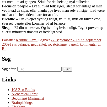
eet medium ad gangen. S/luk for det hele og nyd stilheden.
Focus on people
– Lyt til hvad folk siger, istedet for antage at man
ved hvad de siger, eller planlægge hvad man selv vil sige. Lad være
med at tale hele tiden, bare for at tale.
Breathe
– Træk vejret dybt og roligt, tæl til ti, hvis du bliver vred,
stresset, bange eller kommer ud af balance.
Sleep
– Få din nattesøvn. Og hvil dig hvis muligt. Tag et powernap
eller ti minutters timeout et fredeligt sted.
Forfatter
Kristine Gazel
Udgivet
27. september 2009
27. september
2009
Tags
balance
,
neutralitet
,
ro
,
stoicisme
,
vaner
1 kommentar
til
Ro
Søg
Søg efter:
Søg
Links
108 Zen Books
Alchemical Tarot
Becoming Minimalist
Brainpickings
Elephant