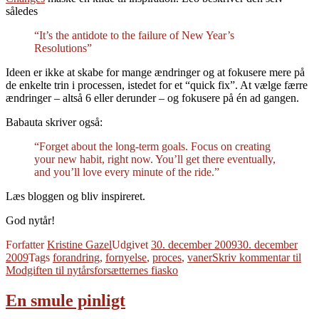
således
“It’s the antidote to the failure of New Year’s
Resolutions”
Ideen er ikke at skabe for mange ændringer og at fokusere mere på
de enkelte trin i processen, istedet for et “quick fix”. At vælge færre
ændringer – altså 6 eller derunder – og fokusere på én ad gangen.
Babauta skriver også:
“Forget about the long-term goals. Focus on creating
your new habit, right now. You’ll get there eventually,
and you’ll love every minute of the ride.”
Læs bloggen og bliv inspireret.
God nytår!
Forfatter
Kristine Gazel
Udgivet
30. december 2009
30. december
2009
Tags
forandring
,
fornyelse
,
proces
,
vaner
Skriv kommentar
til
Modgiften til nytårsforsætternes fiasko
En smule pinligt