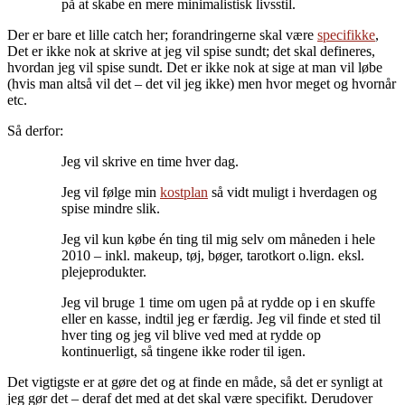
på at skabe en mere minimalistisk livsstil.
Der er bare et lille catch her; forandringerne skal være
specifikke
,
Det er ikke nok at skrive at jeg vil spise sundt; det skal defineres,
hvordan jeg vil spise sundt. Det er ikke nok at sige at man vil løbe
(hvis man altså vil det – det vil jeg ikke) men hvor meget og hvornår
etc.
Så derfor:
Jeg vil skrive en time hver dag.
Jeg vil følge min
kostplan
så vidt muligt i hverdagen og
spise mindre slik.
Jeg vil kun købe én ting til mig selv om måneden i hele
2010 – inkl. makeup, tøj, bøger, tarotkort o.lign. eksl.
plejeprodukter.
Jeg vil bruge 1 time om ugen på at rydde op i en skuffe
eller en kasse, indtil jeg er færdig. Jeg vil finde et sted til
hver ting og jeg vil blive ved med at rydde op
kontinuerligt, så tingene ikke roder til igen.
Det vigtigste er at gøre det og at finde en måde, så det er synligt at
jeg gør det – deraf det med at det skal være specifikt. Derudover