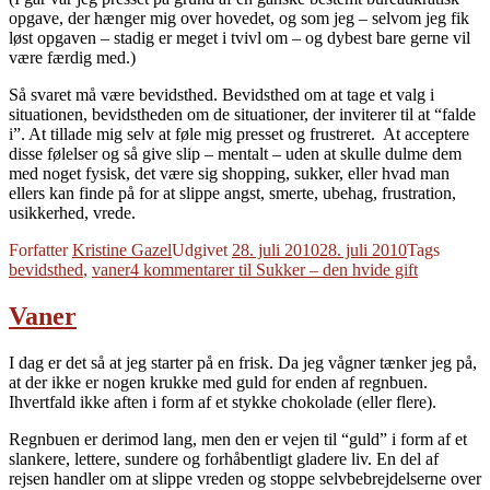
opgave, der hænger mig over hovedet, og som jeg – selvom jeg fik
løst opgaven – stadig er meget i tvivl om – og dybest bare gerne vil
være færdig med.)
Så svaret må være bevidsthed. Bevidsthed om at tage et valg i
situationen, bevidstheden om de situationer, der inviterer til at “falde
i”. At tillade mig selv at føle mig presset og frustreret. At acceptere
disse følelser og så give slip – mentalt – uden at skulle dulme dem
med noget fysisk, det være sig shopping, sukker, eller hvad man
ellers kan finde på for at slippe angst, smerte, ubehag, frustration,
usikkerhed, vrede.
Forfatter
Kristine Gazel
Udgivet
28. juli 2010
28. juli 2010
Tags
bevidsthed
,
vaner
4 kommentarer
til Sukker – den hvide gift
Vaner
I dag er det så at jeg starter på en frisk. Da jeg vågner tænker jeg på,
at der ikke er nogen krukke med guld for enden af regnbuen.
Ihvertfald ikke aften i form af et stykke chokolade (eller flere).
Regnbuen er derimod lang, men den er vejen til “guld” i form af et
slankere, lettere, sundere og forhåbentligt gladere liv. En del af
rejsen handler om at slippe vreden og stoppe selvbebrejdelserne over