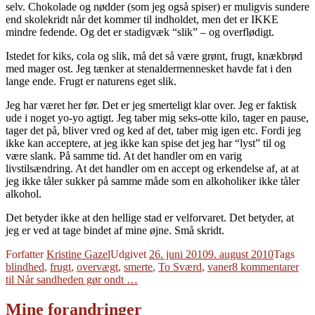
selv. Chokolade og nødder (som jeg også spiser) er muligvis sundere
end skolekridt når det kommer til indholdet, men det er IKKE
mindre fedende. Og det er stadigvæk “slik” – og overflødigt.
Istedet for kiks, cola og slik, må det så være grønt, frugt, knækbrød
med mager ost. Jeg tænker at stenaldermennesket havde fat i den
lange ende. Frugt er naturens eget slik.
Jeg har været her før. Det er jeg smerteligt klar over. Jeg er faktisk
ude i noget yo-yo agtigt. Jeg taber mig seks-otte kilo, tager en pause,
tager det på, bliver vred og ked af det, taber mig igen etc. Fordi jeg
ikke kan acceptere, at jeg ikke kan spise det jeg har “lyst” til og
være slank. På samme tid. At det handler om en varig
livstilsændring. At det handler om en accept og erkendelse af, at at
jeg ikke tåler sukker på samme måde som en alkoholiker ikke tåler
alkohol.
Det betyder ikke at den hellige stad er velforvaret. Det betyder, at
jeg er ved at tage bindet af mine øjne. Små skridt.
Forfatter
Kristine Gazel
Udgivet
26. juni 2010
9. august 2010
Tags
blindhed
,
frugt
,
overvægt
,
smerte
,
To Sværd
,
vaner
8 kommentarer
til Når sandheden gør ondt …
Mine forandringer