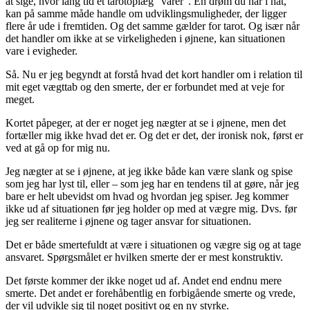
at sige, hvor lang tid et tarotoplæg “varer”. En drøm du har i nat,
kan på samme måde handle om udviklingsmuligheder, der ligger
flere år ude i fremtiden. Og det samme gælder for tarot. Og især når
det handler om ikke at se virkeligheden i øjnene, kan situationen
vare i evigheder.
Så. Nu er jeg begyndt at forstå hvad det kort handler om i relation til
mit eget vægttab og den smerte, der er forbundet med at veje for
meget.
Kortet påpeger, at der er noget jeg nægter at se i øjnene, men det
fortæller mig ikke hvad det er. Og det er det, der ironisk nok, først er
ved at gå op for mig nu.
Jeg nægter at se i øjnene, at jeg ikke både kan være slank og spise
som jeg har lyst til, eller – som jeg har en tendens til at gøre, når jeg
bare er helt ubevidst om hvad og hvordan jeg spiser. Jeg kommer
ikke ud af situationen før jeg holder op med at vægre mig. Dvs. før
jeg ser realiterne i øjnene og tager ansvar for situationen.
Det er både smertefuldt at være i situationen og vægre sig og at tage
ansvaret. Spørgsmålet er hvilken smerte der er mest konstruktiv.
Det første kommer der ikke noget ud af. Andet end endnu mere
smerte. Det andet er forehåbentlig en forbigående smerte og vrede,
der vil udvikle sig til noget positivt og en ny styrke.