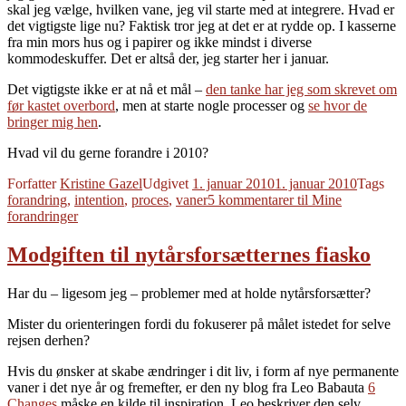
skal jeg vælge, hvilken vane, jeg vil starte med at integrere. Hvad er
det vigtigste lige nu? Faktisk tror jeg at det er at rydde op. I kasserne
fra min mors hus og i papirer og ikke mindst i diverse
kommodeskuffer. Det er altså der, jeg starter her i januar.
Det vigtigste ikke er at nå et mål –
den tanke har jeg som skrevet om
før kastet overbord
, men at starte nogle processer og
se hvor de
bringer mig hen
.
Hvad vil du gerne forandre i 2010?
Forfatter
Kristine Gazel
Udgivet
1. januar 2010
1. januar 2010
Tags
forandring
,
intention
,
proces
,
vaner
5 kommentarer
til Mine
forandringer
Modgiften til nytårsforsætternes fiasko
Har du – ligesom jeg – problemer med at holde nytårsforsætter?
Mister du orienteringen fordi du fokuserer på målet istedet for selve
rejsen derhen?
Hvis du ønsker at skabe ændringer i dit liv, i form af nye permanente
vaner i det nye år og fremefter, er den ny blog fra Leo Babauta
6
Changes
måske en kilde til inspiration. Leo beskriver den selv