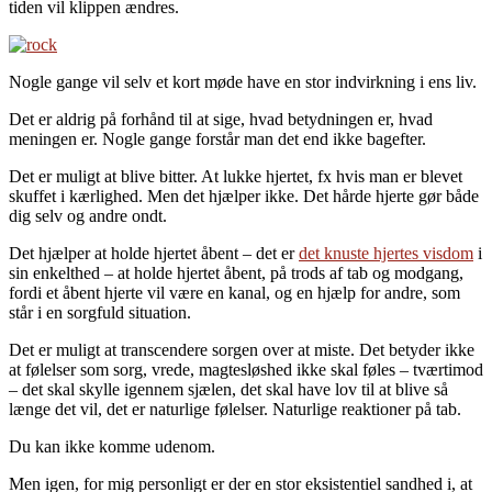
tiden vil klippen ændres.
Nogle gange vil selv et kort møde have en stor indvirkning i ens liv.
Det er aldrig på forhånd til at sige, hvad betydningen er, hvad
meningen er. Nogle gange forstår man det end ikke bagefter.
Det er muligt at blive bitter. At lukke hjertet, fx hvis man er blevet
skuffet i kærlighed. Men det hjælper ikke. Det hårde hjerte gør både
dig selv og andre ondt.
Det hjælper at holde hjertet åbent – det er
det knuste hjertes visdom
i
sin enkelthed – at holde hjertet åbent, på trods af tab og modgang,
fordi et åbent hjerte vil være en kanal, og en hjælp for andre, som
står i en sorgfuld situation.
Det er muligt at transcendere sorgen over at miste. Det betyder ikke
at følelser som sorg, vrede, magtesløshed ikke skal føles – tværtimod
– det skal skylle igennem sjælen, det skal have lov til at blive så
længe det vil, det er naturlige følelser. Naturlige reaktioner på tab.
Du kan ikke komme udenom.
Men igen, for mig personligt er der en stor eksistentiel sandhed i, at