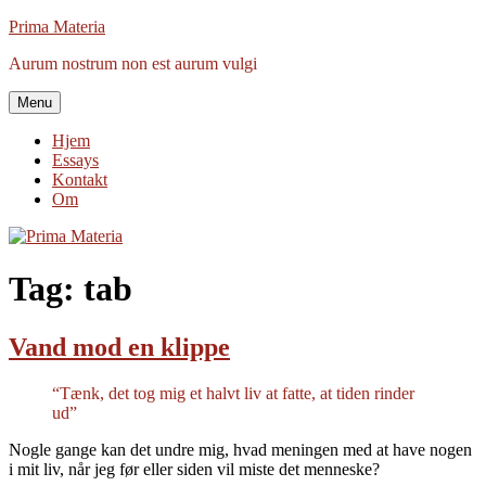
Videre
Prima Materia
til
Aurum nostrum non est aurum vulgi
indhold
Menu
Hjem
Essays
Kontakt
Om
Tag:
tab
Vand mod en klippe
“Tænk, det tog mig et halvt liv at fatte, at tiden rinder
ud”
Nogle gange kan det undre mig, hvad meningen med at have nogen
i mit liv, når jeg før eller siden vil miste det menneske?