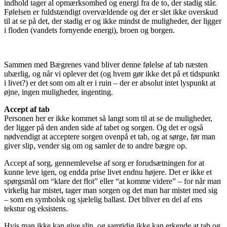
indhold tager al opmærksomhed og energi fra de to, der stadig står.
Følelsen er fuldstændigt overvældende og der er slet ikke overskud
til at se på det, der stadig er og ikke mindst de muligheder, der ligger
i floden (vandets fornyende energi), broen og borgen.
Sammen med Bægrenes vand bliver denne følelse af tab næsten
ubærlig, og når vi oplever det (og hvem gør ikke det på et tidspunkt
i livet?) er det som om alt er i ruin – der er absolut intet lyspunkt at
øjne, ingen muligheder, ingenting.
Accept af tab
Personen her er ikke kommet så langt som til at se de muligheder,
der ligger på den anden side af tabet og sorgen. Og det er også
nødvendigt at acceptere sorgen ovenpå et tab, og at sørge, før man
giver slip, vender sig om og samler de to andre bægre op.
Accept af sorg, gennemlevelse af sorg er forudsætningen for at
kunne leve igen, og endda prise livet endnu højere. Det er ikke et
spørgsmål om “klare det flot” eller “at komme videre” – for når man
virkelig har mistet, tager man sorgen og det man har mistet med sig
– som en symbolsk og sjælelig ballast. Det bliver en del af ens
tekstur og eksistens.
Hvis man ikke kan give slip, og samtidig ikke kan erkende at tab og