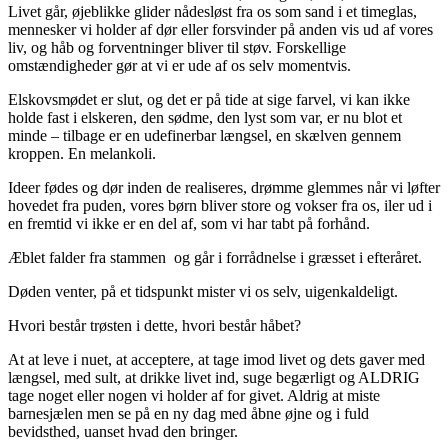
Livet går, øjeblikke glider nådesløst fra os som sand i et timeglas,
mennesker vi holder af dør eller forsvinder på anden vis ud af vores
liv, og håb og forventninger bliver til støv. Forskellige
omstændigheder gør at vi er ude af os selv momentvis.
Elskovsmødet er slut, og det er på tide at sige farvel, vi kan ikke
holde fast i elskeren, den sødme, den lyst som var, er nu blot et
minde – tilbage er en udefinerbar længsel, en skælven gennem
kroppen. En melankoli.
Ideer fødes og dør inden de realiseres, drømme glemmes når vi løfter
hovedet fra puden, vores børn bliver store og vokser fra os, iler ud i
en fremtid vi ikke er en del af, som vi har tabt på forhånd.
Æblet falder fra stammen og går i forrådnelse i græsset i efteråret.
Døden venter, på et tidspunkt mister vi os selv, uigenkaldeligt.
Hvori består trøsten i dette, hvori består håbet?
At at leve i nuet, at acceptere, at tage imod livet og dets gaver med
længsel, med sult, at drikke livet ind, suge begærligt og ALDRIG
tage noget eller nogen vi holder af for givet. Aldrig at miste
barnesjælen men se på en ny dag med åbne øjne og i fuld
bevidsthed, uanset hvad den bringer.