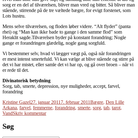
sorg er en del af tilværelsen, bliver man vred og bitter. Så bliver man
stående, stirrende på de tre væltede bægre, for evigt forstenet, som
Lots hustru.
Mens selve tilværelsen, og floden løber videre. “Alt flyder” (panta
rhei) og “Man kan ikke bade to gange i den samme flod” som
Heraklit sagde.Tilværelsen byder på konstant forandring; Nogle
gange er forandringen glædelig, nogle gang sorgfuld.
Vi bestemmer selv, hvad vi lægger vægt på, også når forandringen
er mest intenst smertefuld. Vi kan vælge at blive stående og stirre på
det vi har mistet, eller samle det vi har op, og gå over broen – når vi
er rede til det.
Divinatorisk betydning
Sorg, tab, smerte, depression, nye muligheder, accept, farvel,
forandring
Forfatter
Udgivet
Tags
Kristine Gazel
27. januar 2011
7. februar 2011
Bægre
,
Den Lille
Arkana
,
farvel
,
femmerne
,
forandring
,
smerte
,
sorg
,
tab
,
tarot
,
til
Vand
Skriv kommentar
Tab
Søg