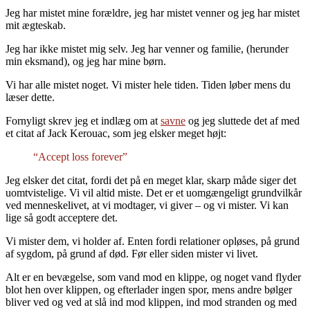
Jeg har mistet mine forældre, jeg har mistet venner og jeg har mistet
mit ægteskab.
Jeg har ikke mistet mig selv. Jeg har venner og familie, (herunder
min eksmand), og jeg har mine børn.
Vi har alle mistet noget. Vi mister hele tiden. Tiden løber mens du
læser dette.
Fornyligt skrev jeg et indlæg om at
savne
og jeg sluttede det af med
et citat af Jack Kerouac, som jeg elsker meget højt:
“Accept loss forever”
Jeg elsker det citat, fordi det på en meget klar, skarp måde siger det
uomtvistelige. Vi vil altid miste. Det er et uomgængeligt grundvilkår
ved menneskelivet, at vi modtager, vi giver – og vi mister. Vi kan
lige så godt acceptere det.
Vi mister dem, vi holder af. Enten fordi relationer opløses, på grund
af sygdom, på grund af død. Før eller siden mister vi livet.
Alt er en bevægelse, som vand mod en klippe, og noget vand flyder
blot hen over klippen, og efterlader ingen spor, mens andre bølger
bliver ved og ved at slå ind mod klippen, ind mod stranden og med