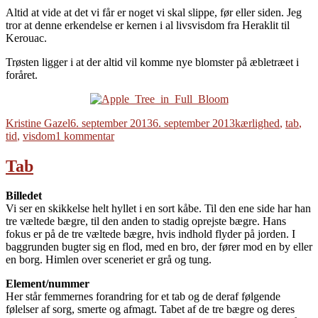
Altid at vide at det vi får er noget vi skal slippe, før eller siden. Jeg
tror at denne erkendelse er kernen i al livsvisdom fra Heraklit til
Kerouac.
Trøsten ligger i at der altid vil komme nye blomster på æbletræet i
foråret.
Forfatter
Udgivet
Tags
Kristine Gazel
6. september 2013
6. september 2013
kærlighed
,
tab
,
til
tid
,
visdom
1 kommentar
Om
at
Tab
miste
Billedet
Vi ser en skikkelse helt hyllet i en sort kåbe. Til den ene side har han
tre væltede bægre, til den anden to stadig oprejste bægre. Hans
fokus er på de tre væltede bægre, hvis indhold flyder på jorden. I
baggrunden bugter sig en flod, med en bro, der fører mod en by eller
en borg. Himlen over sceneriet er grå og tung.
Element/nummer
Her står femmernes forandring for et tab og de deraf følgende
følelser af sorg, smerte og afmagt. Tabet af de tre bægre og deres