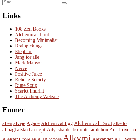
Søg
Søg
efter:
Links
108 Zen Books
Alchemical Tarot
Becoming Minimalist
Brainpickings
Elephant
Jung for alle
Mark Manson
Nerve
Positive Juice
Rebelle Society
Rune Soup
Scarlet Imprint
The Alchemy Website
Emner
Alchemical Tarot
aften
afveje
Agape
Alchemical Egg
albedo
accept
afmagt
afsked
Adyashanti
absurditet
ambition
Ada Lovelace
Alkymi
Aleister Crowley
Alan Moore
Alexander
A.E. Waite