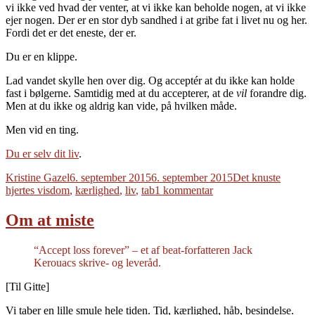
vi ikke ved hvad der venter, at vi ikke kan beholde nogen, at vi ikke
ejer nogen. Der er en stor dyb sandhed i at gribe fat i livet nu og her.
Fordi det er det eneste, der er.
Du er en klippe.
Lad vandet skylle hen over dig. Og acceptér at du ikke kan holde
fast i bølgerne. Samtidig med at du accepterer, at de
vil
forandre dig.
Men at du ikke og aldrig kan vide, på hvilken måde.
Men vid en ting.
Du er selv dit liv
.
Forfatter
Udgivet
Tags
Kristine Gazel
6. september 2015
6. september 2015
Det knuste
til
hjertes visdom
,
kærlighed
,
liv
,
tab
1 kommentar
Vand
mod
Om at miste
en
klippe
“Accept loss forever” – et af beat-forfatteren Jack
Kerouacs skrive- og leveråd.
[Til Gitte]
Vi taber en lille smule hele tiden. Tid, kærlighed, håb, besindelse.