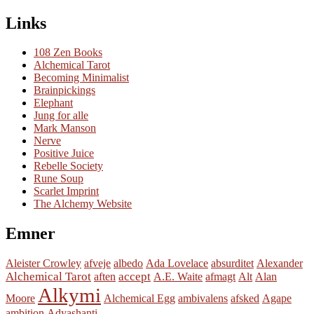
Links
108 Zen Books
Alchemical Tarot
Becoming Minimalist
Brainpickings
Elephant
Jung for alle
Mark Manson
Nerve
Positive Juice
Rebelle Society
Rune Soup
Scarlet Imprint
The Alchemy Website
Emner
Aleister Crowley
afveje
albedo
Ada Lovelace
absurditet
Alexander
Alchemical Tarot
accept
aften
A.E. Waite
afmagt
Alt
Alan
Alkymi
Moore
Alchemical Egg
ambivalens
afsked
Agape
ambition
Adyashanti