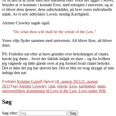
At få den til at flyde med den Intention eller Telos der ligger i Selvet,
betyder at vi kommer i kontakt Eros, med energien i universet, og at
vi bliver dens tjenere, dens udtrykskilder, på hver vores individuelle
måde. At vi selv udtrykker Loven; nemlig Kærlighed.
Aleister Crowley sagde også:
“Do what thou wilt shall be the whole of the
Law.”
Vores vilje flyder sammen med universets. Alt bliver flow, alt bliver
dans.
PS: Forleden nat efter at have grundet over betydningen af citatet,
havde jeg drøm – hvori der faktisk indgik en dans – og fra hvilken
jeg vågnede og følte glæde over at jeg forstod hvad citatet betyder.
Det er ikke det jeg har skrevet her. Det er blot en svag skygge af min
indsigt den nat.
Forfatter
Kristine Gazel
Udgivet
18. august 2011
21. august
2011
Tags
Aleister Crowley
,
citat
,
energi
,
Eros
,
kærlighed
,
magi
,
universet
Skriv kommentar
til Love is the Law. Love under Will.
Søg
Søg efter:
Søg