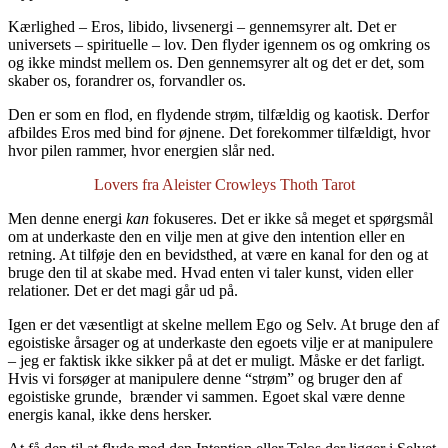
Kærlighed – Eros, libido, livsenergi – gennemsyrer alt. Det er
universets – spirituelle – lov. Den flyder igennem os og omkring os
og ikke mindst mellem os. Den gennemsyrer alt og det er det, som
skaber os, forandrer os, forvandler os.
Den er som en flod, en flydende strøm, tilfældig og kaotisk. Derfor
afbildes Eros med bind for øjnene. Det forekommer tilfældigt, hvor
hvor pilen rammer, hvor energien slår ned.
Lovers fra Aleister Crowleys Thoth Tarot
Men denne energi
kan
fokuseres. Det er ikke så meget et spørgsmål
om at underkaste den en vilje men at give den intention eller en
retning. At tilføje den en bevidsthed, at være en kanal for den og at
bruge den til at skabe med. Hvad enten vi taler kunst, viden eller
relationer. Det er det magi går ud på.
Igen er det væsentligt at skelne mellem Ego og Selv. At bruge den af
egoistiske årsager og at underkaste den egoets vilje er at manipulere
– jeg er faktisk ikke sikker på at det er muligt. Måske er det farligt.
Hvis vi forsøger at manipulere denne “strøm” og bruger den af
egoistiske grunde, brænder vi sammen. Egoet skal være denne
energis kanal, ikke dens hersker.