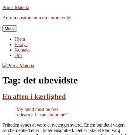
Videre
Prima Materia
til
Aurum nostrum non est aurum vulgi
indhold
Menu
Hjem
Essays
Kontakt
Om
Tag:
det ubevidste
En aften i kærlighed
“My mind must be free
To learn all I can about me”
Friheden synes at være et tveægget sværd. Enten bundet i vågen
selvberoenhed eller i bitter ensomhed. Det er ikke et klart valg