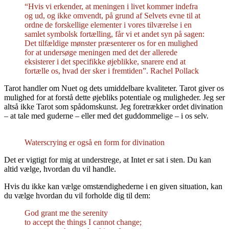
“Hvis vi erkender, at meningen i livet kommer indefra
og ud, og ikke omvendt, på grund af Selvets evne til at
ordne de forskellige elementer i vores tilværelse i en
samlet symbolsk fortælling, får vi et andet syn på sagen:
Det tilfældige mønster præsenterer os for en mulighed
for at undersøge meningen med det der allerede
eksisterer i det specifikke øjeblikke, snarere end at
fortælle os, hvad der sker i fremtiden”. Rachel Pollack
Tarot handler om Nuet og dets umiddelbare kvaliteter. Tarot giver os
mulighed for at forstå dette øjebliks potentiale og muligheder. Jeg ser
altså ikke Tarot som spådomskunst. Jeg foretrækker ordet divination
– at tale med guderne – eller med det guddommelige – i os selv.
Waterscrying er også en form for divination
Det er vigtigt for mig at understrege, at Intet er sat i sten. Du kan
altid vælge, hvordan du vil handle.
Hvis du ikke kan vælge omstændighederne i en given situation, kan
du vælge hvordan du vil forholde dig til dem:
God grant me the serenity
to accept the things I cannot change;