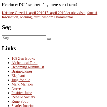
Hvorfor er DU fascineret af og interesseret i tarot?
Forfatter
Udgivet
Tags
Kristine Gazel
11. april 2010
17. april 2010
det ubevidste
,
fantasi
,
til
fascination
,
Mening
,
tarot
,
visdom
1 kommentar
Fascination
Søg
Søg
Søg
efter:
Links
108 Zen Books
Alchemical Tarot
Becoming Minimalist
Brainpickings
Elephant
Jung for alle
Mark Manson
Nerve
Positive Juice
Rebelle Society
Rune Soup
Scarlet Imprint