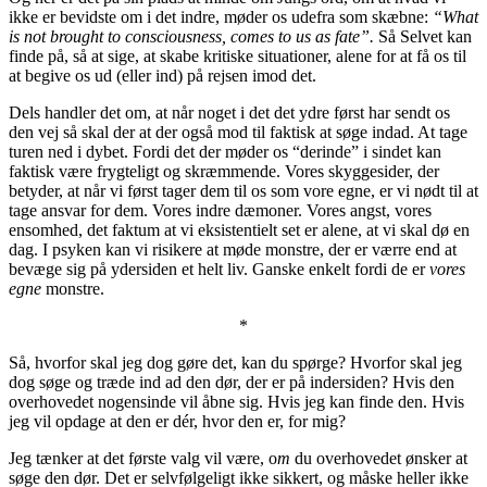
ikke er bevidste om i det indre, møder os udefra som skæbne:
“What
is not brought to consciousness, comes to us as fate”.
Så Selvet kan
finde på, så at sige, at skabe kritiske situationer, alene for at få os til
at begive os ud (eller ind) på rejsen imod det.
Dels handler det om, at når noget i det det ydre først har sendt os
den vej så skal der at der også mod til faktisk at søge indad. At tage
turen ned i dybet. Fordi det der møder os “derinde” i sindet kan
faktisk være frygteligt og skræmmende. Vores skyggesider, der
betyder, at når vi først tager dem til os som vore egne, er vi nødt til at
tage ansvar for dem. Vores indre dæmoner. Vores angst, vores
ensomhed, det faktum at vi eksistentielt set er alene, at vi skal dø en
dag. I psyken kan vi risikere at møde monstre, der er værre end at
bevæge sig på ydersiden et helt liv. Ganske enkelt fordi de er
vores
egne
monstre.
*
Så, hvorfor skal jeg dog gøre det, kan du spørge? Hvorfor skal jeg
dog søge og træde ind ad den dør, der er på indersiden? Hvis den
overhovedet nogensinde vil åbne sig. Hvis jeg kan finde den. Hvis
jeg vil opdage at den er dér, hvor den er, for mig?
Jeg tænker at det første valg vil være, o
m
du overhovedet ønsker at
søge den dør. Det er selvfølgeligt ikke sikkert, og måske heller ikke