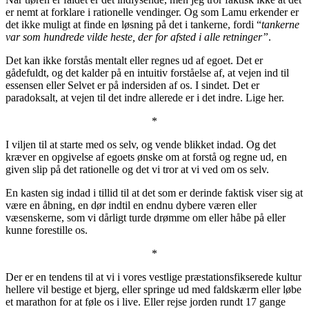
er nemt at forklare i rationelle vendinger. Og som Lamu erkender er
det ikke muligt at finde en løsning på det i tankerne, fordi “
tankerne
var som hundrede vilde heste, der for afsted i alle retninger”
.
Det kan ikke forstås mentalt eller regnes ud af egoet. Det er
gådefuldt, og det kalder på en intuitiv forståelse af, at vejen ind til
essensen eller Selvet er på indersiden af os. I sindet. Det er
paradoksalt, at vejen til det indre allerede er i det indre. Lige her.
*
I viljen til at starte med os selv, og vende blikket indad. Og det
kræver en opgivelse af egoets ønske om at forstå og regne ud, en
given slip på det rationelle og det vi tror at vi ved om os selv.
En kasten sig indad i tillid til at det som er derinde faktisk viser sig at
være en åbning, en dør indtil en endnu dybere væren eller
væsenskerne, som vi dårligt turde drømme om eller håbe på eller
kunne forestille os.
*
Der er en tendens til at vi i vores vestlige præstationsfikserede kultur
hellere vil bestige et bjerg, eller springe ud med faldskærm eller løbe
et marathon for at føle os i live. Eller rejse jorden rundt 17 gange