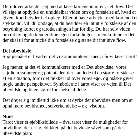
Derudover arbejder jeg med at læse kortene intuitivt, i et flow. Det
vil sige at opdyrke en umiddelbar viden om og forståelse af, hvad et
givent kort betyder i et oplæg. Efter at have arbejdet med kortene i et
stykke tid, vil du opdage, at du besidder en intuitiv forståelse af den
betydning kortet og tarotlæsningen har for dig. Du har selv viden
om dit liv og du kender dine egen fortællinger – men kortene er det
der skal til for at tricke din forståelse og starte dit intuitive flow.
Det ubevidste
Spørgsmålet er hvad er det vi kommunikerer med, når vi læser tarot?
Jeg mener, at det vi kommunikerer med er Det ubevidste, vores
skjulte ressourcer og potentialer, der kan lede til en større forståelse
af en situation, fordi det rækker ud over vores ego, og måske giver
nogle andre perspektiver. Symbolerne i tarot viser os vejen til Det
ubevidste og til en større forståelse af dette.
Det drejer sig imidlertid ikke om at dyrke det ubevidste men om at
opnå mere bevidsthed, selverkendelse – og visdom.
Nuet
Tarot viser et øjebliksbillede – dvs. tarot viser de muligheder for
udvikling, der er i øjeblikket, på det bevidste såvel som på det
ubevidste plan: