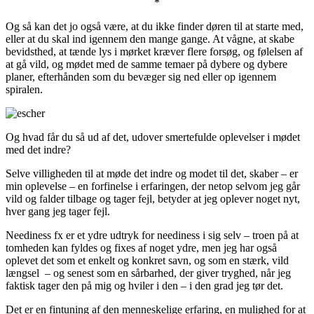
*
Og så kan det jo også være, at du ikke finder døren til at starte med,
eller at du skal ind igennem den mange gange. At vågne, at skabe
bevidsthed, at tænde lys i mørket kræver flere forsøg, og følelsen af
at gå vild, og mødet med de samme temaer på dybere og dybere
planer, efterhånden som du bevæger sig ned eller op igennem
spiralen.
Og hvad får du så ud af det, udover smertefulde oplevelser i mødet
med det indre?
Selve villigheden til at møde det indre og modet til det, skaber – er
min oplevelse – en forfinelse i erfaringen, der netop selvom jeg går
vild og falder tilbage og tager fejl, betyder at jeg oplever noget nyt,
hver gang jeg tager fejl.
Neediness fx er et ydre udtryk for neediness i sig selv – troen på at
tomheden kan fyldes og fixes af noget ydre, men jeg har også
oplevet det som et enkelt og konkret savn, og som en stærk, vild
længsel – og senest som en sårbarhed, der giver tryghed, når jeg
faktisk tager den på mig og hviler i den – i den grad jeg tør det.
Det er en fintuning af den menneskelige erfaring, en mulighed for at