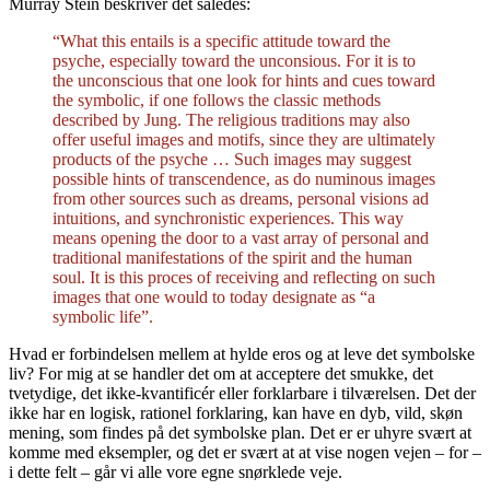
Murray Stein beskriver det således:
“What this entails is a specific attitude toward the
psyche, especially toward the unconsious. For it is to
the unconscious that one look for hints and cues toward
the symbolic, if one follows the classic methods
described by Jung. The religious traditions may also
offer useful images and motifs, since they are ultimately
products of the psyche … Such images may suggest
possible hints of transcendence, as do numinous images
from other sources such as dreams, personal visions ad
intuitions, and synchronistic experiences. This way
means opening the door to a vast array of personal and
traditional manifestations of the spirit and the human
soul. It is this proces of receiving and reflecting on such
images that one would to today designate as “a
symbolic life”.
Hvad er forbindelsen mellem at hylde eros og at leve det symbolske
liv? For mig at se handler det om at acceptere det smukke, det
tvetydige, det ikke-kvantificér eller forklarbare i tilværelsen. Det der
ikke har en logisk, rationel forklaring, kan have en dyb, vild, skøn
mening, som findes på det symbolske plan. Det er er uhyre svært at
komme med eksempler, og det er svært at at vise nogen vejen – for –
i dette felt – går vi alle vore egne snørklede veje.