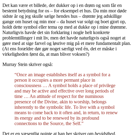
Det kan være et billede, der dukker op i en drøm og som får en
bestemt betydning for os – for eksempel et hus. Da min mor døde
sidste år og jeg skulle sælge hendes hus – drømte jeg adskillige
gange om huset og min mor – da huset var solgt og boet gjort op,
holdt dette symbol eller tema op med at dukke op i mine drømme.
Naturligvis havde det sin forklaring i nogle helt konkrete
problemtillinger i mit liv, men det havde naturligvis også noget at
gøre med at sige farvel og løsrive mig på et mere fundamentalt plan.
(At ens forældre dør gør noget særligt ved én, det er måske i
virkeligheden først da, at man bliver voksen?)
Murray Stein skriver også:
“Once an image establishes itself as a symbol for a
person it occupies a more permant place in
consciousness … A symbol holds a place of privilege
and may be active and effective over long periods of
time … An attitude of respect for the numinous
presence of the Divine, akin to worship, belongs
inherently to the symbolic life. To live with a symbol
means to come back to it often and, in return, to renew
its energy and to be renewed by its profound
connections to the Source, the Self.”
Det er en væsentlig pointe at han her skriver om
bevidsthed
.