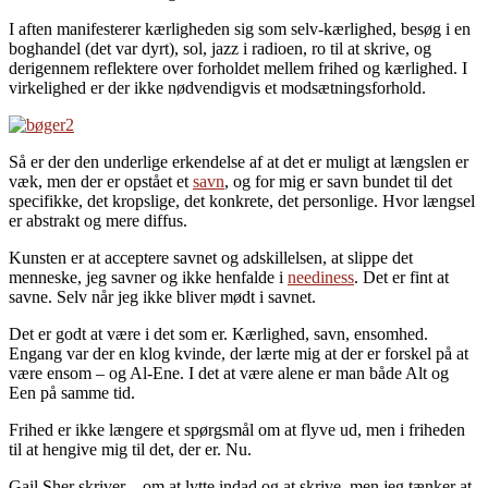
I aften manifesterer kærligheden sig som selv-kærlighed, besøg i en
boghandel (det var dyrt), sol, jazz i radioen, ro til at skrive, og
derigennem reflektere over forholdet mellem frihed og kærlighed. I
virkelighed er der ikke nødvendigvis et modsætningsforhold.
Så er der den underlige erkendelse af at det er muligt at længslen er
væk, men der er opstået et
savn
, og for mig er savn bundet til det
specifikke, det kropslige, det konkrete, det personlige. Hvor længsel
er abstrakt og mere diffus.
Kunsten er at acceptere savnet og adskillelsen, at slippe det
menneske, jeg savner og ikke henfalde i
neediness
. Det er fint at
savne. Selv når jeg ikke bliver mødt i savnet.
Det er godt at være i det som er. Kærlighed, savn, ensomhed.
Engang var der en klog kvinde, der lærte mig at der er forskel på at
være ensom – og Al-Ene. I det at være alene er man både Alt og
Een på samme tid.
Frihed er ikke længere et spørgsmål om at flyve ud, men i friheden
til at hengive mig til det, der er. Nu.
Gail Sher skriver – om at lytte indad og at skrive, men jeg tænker at