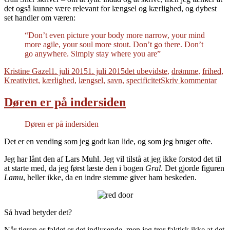
det også kunne være relevant for længsel og kærlighed, og dybest
set handler om væren:
“Don’t even picture your body more narrow, your mind
more agile, your soul more stout. Don’t go there. Don’t
go anywhere. Simply stay where you are”
Forfatter
Udgivet
Tags
Kristine Gazel
1. juli 2015
1. juli 2015
det ubevidste
,
drømme
,
frihed
,
til
Kreativitet
,
kærlighed
,
længsel
,
savn
,
specificitet
Skriv kommentar
En
afte
Døren er på indersiden
i
kær
Døren er på indersiden
Det er en vending som jeg godt kan lide, og som jeg bruger ofte.
Jeg har lånt den af Lars Muhl. Jeg vil tilstå at jeg ikke forstod det til
at starte med, da jeg først læste den i bogen
Gral
. Det gjorde figuren
Lamu
, heller ikke, da en indre stemme giver ham beskeden.
Så hvad betyder det?
Når tiøren er faldet er det indlysende, men jeg tror faktisk ikke at det