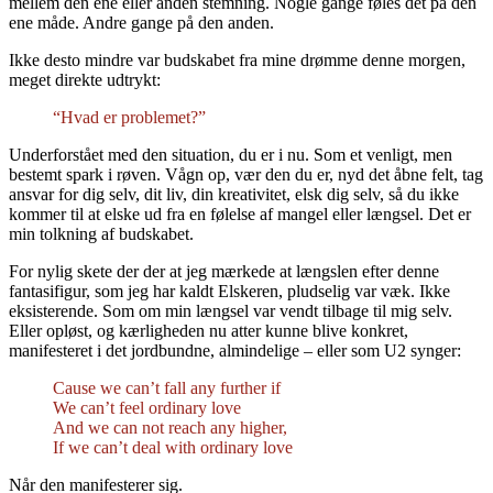
mellem den ene eller anden stemning. Nogle gange føles det på den
ene måde. Andre gange på den anden.
Ikke desto mindre var budskabet fra mine drømme denne morgen,
meget direkte udtrykt:
“Hvad er problemet?”
Underforstået med den situation, du er i nu. Som et venligt, men
bestemt spark i røven. Vågn op, vær den du er, nyd det åbne felt, tag
ansvar for dig selv, dit liv, din kreativitet, elsk dig selv, så du ikke
kommer til at elske ud fra en følelse af mangel eller længsel. Det er
min tolkning af budskabet.
For nylig skete der der at jeg mærkede at længslen efter denne
fantasifigur, som jeg har kaldt Elskeren, pludselig var væk. Ikke
eksisterende. Som om min længsel var vendt tilbage til mig selv.
Eller opløst, og kærligheden nu atter kunne blive konkret,
manifesteret i det jordbundne, almindelige – eller som U2 synger:
Cause we can’t fall any further if
We can’t feel ordinary love
And we can not reach any higher,
If we can’t deal with ordinary love
Når den manifesterer sig.