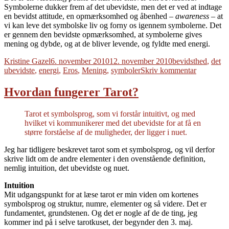
Symbolerne dukker frem af det ubevidste, men det er ved at indtage
en bevidst attitude, en opmærksomhed og åbenhed –
awareness
– at
vi kan leve det symbolske liv og forny os igennem symbolerne. Det
er gennem den bevidste opmærksomhed, at symbolerne gives
mening og dybde, og at de bliver levende, og fyldte med energi.
Forfatter
Udgivet
Tags
Kristine Gazel
6. november 2010
12. november 2010
bevidsthed
,
det
til
ubevidste
,
energi
,
Eros
,
Mening
,
symboler
Skriv kommentar
Det
symbolsk
Hvordan fungerer Tarot?
liv
II
Tarot et symbolsprog, som vi forstår intuitivt, og med
hvilket vi kommunikerer med det ubevidste for at få en
større forståelse af de muligheder, der ligger i nuet.
Jeg har tidligere beskrevet tarot som et symbolsprog, og vil derfor
skrive lidt om de andre elementer i den ovenstående definition,
nemlig intuition, det ubevidste og nuet.
Intuition
Mit udgangspunkt for at læse tarot er min viden om kortenes
symbolsprog og struktur, numre, elementer og så videre. Det er
fundamentet, grundstenen. Og det er nogle af de de ting, jeg
kommer ind på i selve tarotkuset, der begynder den 3. maj.