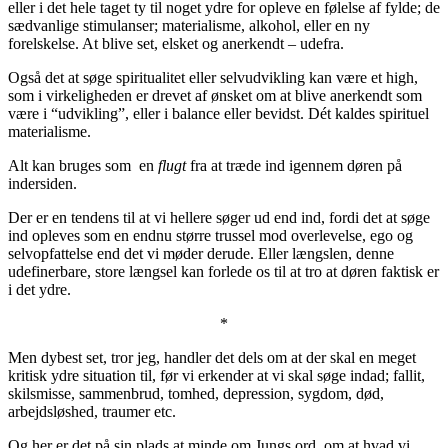
eller i det hele taget ty til noget ydre for opleve en følelse af fylde; de
sædvanlige stimulanser; materialisme, alkohol, eller en ny
forelskelse. At blive set, elsket og anerkendt – udefra.
Også det at søge spiritualitet eller selvudvikling kan være et high,
som i virkeligheden er drevet af ønsket om at blive anerkendt som
være i “udvikling”, eller i balance eller bevidst. Dét kaldes spirituel
materialisme.
Alt kan bruges som en
flugt
fra at træde ind igennem døren på
indersiden.
Der er en tendens til at vi hellere søger ud end ind, fordi det at søge
ind opleves som en endnu større trussel mod overlevelse, ego og
selvopfattelse end det vi møder derude. Eller længslen, denne
udefinerbare, store længsel kan forlede os til at tro at døren faktisk er
i det ydre.
*
Men dybest set, tror jeg, handler det dels om at der skal en meget
kritisk ydre situation til, før vi erkender at vi skal søge indad; fallit,
skilsmisse, sammenbrud, tomhed, depression, sygdom, død,
arbejdsløshed, traumer etc.
Og her er det på sin plads at minde om Jungs ord, om at hvad vi