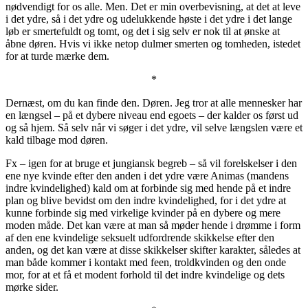
nødvendigt for os alle. Men. Det er min overbevisning, at det at leve
i det ydre, så i det ydre og udelukkende høste i det ydre i det lange
løb er smertefuldt og tomt, og det i sig selv er nok til at ønske at
åbne døren. Hvis vi ikke netop dulmer smerten og tomheden, istedet
for at turde mærke dem.
*
Dernæst, om du kan finde den. Døren. Jeg tror at alle mennesker har
en længsel – på et dybere niveau end egoets – der kalder os først ud
og så hjem. Så selv når vi søger i det ydre, vil selve længslen være et
kald tilbage mod døren.
Fx – igen for at bruge et jungiansk begreb – så vil forelskelser i den
ene nye kvinde efter den anden i det ydre være Animas (mandens
indre kvindelighed) kald om at forbinde sig med hende på et indre
plan og blive bevidst om den indre kvindelighed, for i det ydre at
kunne forbinde sig med virkelige kvinder på en dybere og mere
moden måde. Det kan være at man så møder hende i drømme i form
af den ene kvindelige seksuelt udfordrende skikkelse efter den
anden, og det kan være at disse skikkelser skifter karakter, således at
man både kommer i kontakt med feen, troldkvinden og den onde
mor, for at et få et modent forhold til det indre kvindelige og dets
mørke sider.