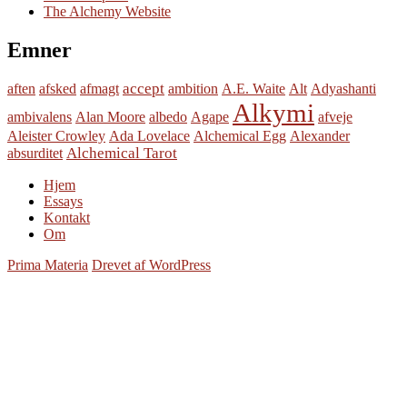
The Alchemy Website
Emner
accept
aften
afsked
afmagt
ambition
A.E. Waite
Alt
Adyashanti
Alkymi
ambivalens
Alan Moore
albedo
Agape
afveje
Aleister Crowley
Ada Lovelace
Alchemical Egg
Alexander
Alchemical Tarot
absurditet
Hjem
Essays
Kontakt
Om
Prima Materia
Drevet af WordPress