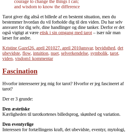
courage to change the things I can;
and wisdom to know the difference
Tarot giver dig altså et billede af en bestemt situation, men du
bestemmer hvordan du vil forholde dig til den viden. Du har selv
ansvaret for dig selv, dine handlinger og dine tanker. Derfor er det
også vigtigt at være
etisk i sin omgang med tarot
– især når man
læser for andre.
Forfatter
Udgivet
Tags
Kristine Gazel
26. april 2010
27. april 2010
ansvar
,
bevidsthed
,
det
ubevidste
,
flow
,
intuition
,
nuet
,
selverkendelse
,
symbolik
,
tarot
,
til
viden
,
visdom
1 kommentar
Hvordan
fungerer
Fascination
Tarot?
Hvorfor interesserer jeg mig for tarot? Hvorfor er jeg fascineret af
tarot?
Der er 3 grunde:
Den æstetiske
Kærligheden til tarotkortenes billedsprog, skønhed og variation.
Den eventyrlige
Interessen for fortællingens kraft, det ubevidste, eventyr, mytologi,