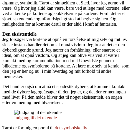
drømme, symbolik. Tarot er simpelthen et Sted, hvor jeg gerne vil
være. Og hvor jeg altid kan være, bare ved at lege med kortene, eller
ved at tænke på kortene og skikkelserne på kortene. Fordi det er et
sjovt, spændende og uforudsigeligt sted at begive sig hen. Og
muligheden for at komme dertil er der altid i kraft af fantasien.
Den eksistentielle
Jeg forsøger via kortene at opnå en forståelse af mig selv og mit liv. I
sidste instans handler det om at opnå visdom. Jeg tror at det er den
dybereliggende grund. Jeg nærer en forhåbning, eller snarere et
ideal, om at opnå visdom. Og at jeg kan blive viis ved at være i
kontakt med og kommunikation med mit Ubevidste gennem
billederne og symbolerne på kortene. At lære mig selv at kende, som
den jeg er her og nu, i min hverdag og mit forhold til andre
mennesker.
Det handler også om at nå et spadestik dybere; at komme i kontakt
med de dybere lag og årsager til den jeg er, og det der er meningen
med livet. På den måde bliver det til noget eksistentielt, en søgen
efter en mening med tilværelsen.
Indgang til det ukendte
Tarot er for mig en portal til
det symbolske liv
.