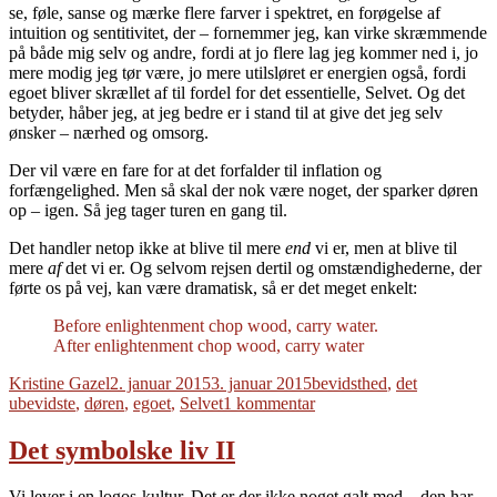
se, føle, sanse og mærke flere farver i spektret, en forøgelse af
intuition og sentitivitet, der – fornemmer jeg, kan virke skræmmende
på både mig selv og andre, fordi at jo flere lag jeg kommer ned i, jo
mere modig jeg tør være, jo mere utilsløret er energien også, fordi
egoet bliver skrællet af til fordel for det essentielle, Selvet. Og det
betyder, håber jeg, at jeg bedre er i stand til at give det jeg selv
ønsker – nærhed og omsorg.
Der vil være en fare for at det forfalder til inflation og
forfængelighed. Men så skal der nok være noget, der sparker døren
op – igen. Så jeg tager turen en gang til.
Det handler netop ikke at blive til mere
end
vi er, men at blive til
mere
af
det vi er. Og selvom rejsen dertil og omstændighederne, der
førte os på vej, kan være dramatisk, så er det meget enkelt:
Before enlightenment chop wood, carry water.
After enlightenment chop wood, carry water
Forfatter
Udgivet
Tags
Kristine Gazel
2. januar 2015
3. januar 2015
bevidsthed
,
det
til
ubevidste
,
døren
,
egoet
,
Selvet
1 kommentar
Døren
er
Det symbolske liv II
på
indersiden
Vi lever i en logos-kultur. Det er der ikke noget galt med – den har