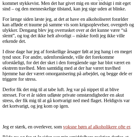
kommet stykkevist. Men det har givet mig en stor indsigt i mit eget
sind – og den menneskelige tilstand, kan jeg sige uden at blinke.
For længe siden læste jeg, at det at have en alkoholiseret forælder
kan afføde et traume på samme vis som krigsoplevelser, overgreb og
ulykker. Dengang blev jeg overrasket over at det kunne være “så
slemt”, og tog det ikke helt alvorligt – måske fordi jeg ikke ville
erkende det.
I disse dage har jeg af forskellige årsager følt at jeg hang i en meget
tynd snor. For andre, udenforstående, ville det forekomme
uforståeligt, for det der sket i den foregående uge har blot været en
ekstrem travlhed. Men samtidig med at der har været travlhed
hjemme har der været omorganisering på arbejdet, og begge dele er
triggere for stress.
Derfor fik det mig til at tabe luft. Jeg var på nippet til at blive
stresset. For et år siden udløste private omstændigheder en akut
stress, der fik mig til at gå kortvarigt ned med flaget. Heldigvis var
det kortvarigt, og jeg kom op igen.
Jeg er stærk, en overlever, som
voksne børn af alkoholikere ofte er
.