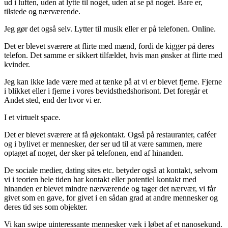
ud i luften, uden at lytte til noget, uden at se på noget. Bare er,
tilstede og nærværende.
Jeg gør det også selv. Lytter til musik eller er på telefonen. Online.
Det er blevet sværere at flirte med mænd, fordi de kigger på deres
telefon. Det samme er sikkert tilfældet, hvis man ønsker at flirte med
kvinder.
Jeg kan ikke lade være med at tænke på at vi er blevet fjerne. Fjerne
i blikket eller i fjerne i vores bevidsthedshorisont. Det foregår et
Andet sted, end der hvor vi er.
I et virtuelt space.
Det er blevet sværere at få øjekontakt. Også på restauranter, caféer
og i bylivet er mennesker, der ser ud til at være sammen, mere
optaget af noget, der sker på telefonen, end af hinanden.
De sociale medier, dating sites etc. betyder også at kontakt, selvom
vi i teorien hele tiden har kontakt eller potentiel kontakt med
hinanden er blevet mindre nærværende og tager det nærvær, vi får
givet som en gave, for givet i en sådan grad at andre mennesker og
deres tid ses som objekter.
Vi kan swipe uinteressante mennesker væk i løbet af et nanosekund.