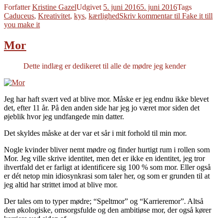
Forfatter
Kristine Gazel
Udgivet
5. juni 2016
5. juni 2016
Tags
Caduceus
,
Kreativitet
,
kys
,
kærlighed
Skriv kommentar
til Fake it till
you make it
Mor
Dette indlæg er dedikeret til alle de mødre jeg kender
Jeg har haft svært ved at blive mor. Måske er jeg endnu ikke blevet
det, efter 11 år. På den anden side har jeg jo været mor siden det
øjeblik hvor jeg undfangede min datter.
Det skyldes måske at der var et sår i mit forhold til min mor.
Nogle kvinder bliver nemt mødre og finder hurtigt rum i rollen som
Mor. Jeg ville skrive identitet, men det er ikke en identitet, jeg tror
ihvertfald det er farligt at identificere sig 100 % som mor. Eller også
er dét netop min idiosynkrasi som taler her, og som er grunden til at
jeg altid har strittet imod at blive mor.
Der tales om to typer mødre; “Speltmor” og “Karrieremor”. Altså
den økologiske, omsorgsfulde og den ambitiøse mor, der også kører