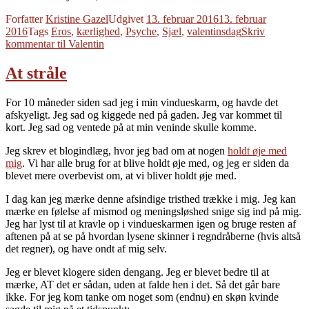
Forfatter
Kristine Gazel
Udgivet
13. februar 2016
13. februar
2016
Tags
Eros
,
kærlighed
,
Psyche
,
Sjæl
,
valentinsdag
Skriv
kommentar
til Valentin
At stråle
For 10 måneder siden sad jeg i min vindueskarm, og havde det
afskyeligt. Jeg sad og kiggede ned på gaden. Jeg var kommet til
kort. Jeg sad og ventede på at min veninde skulle komme.
Jeg skrev et blogindlæg, hvor jeg bad om at nogen
holdt øje med
mig
. Vi har alle brug for at blive holdt øje med, og jeg er siden da
blevet mere overbevist om, at vi bliver holdt øje med.
I dag kan jeg mærke denne afsindige tristhed trække i mig. Jeg kan
mærke en følelse af mismod og meningsløshed snige sig ind på mig.
Jeg har lyst til at kravle op i vindueskarmen igen og bruge resten af
aftenen på at se på hvordan lysene skinner i regndråberne (hvis altså
det regner), og have ondt af mig selv.
Jeg er blevet klogere siden dengang. Jeg er blevet bedre til at
mærke, AT det er sådan, uden at falde hen i det. Så det går bare
ikke. For jeg kom tanke om noget som (endnu) en skøn kvinde