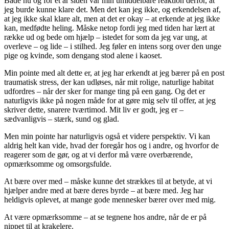
Både nu og for et år siden var min umiddelbare reaktion derfor, at
jeg burde kunne klare det. Men det kan jeg ikke, og erkendelsen af,
at jeg ikke skal klare alt, men at det er okay – at erkende at jeg ikke
kan, medfødte heling. Måske netop fordi jeg med tiden har lært at
række ud og bede om hjælp – istedet for som da jeg var ung, at
overleve – og lide – i stilhed. Jeg føler en intens sorg over den unge
pige og kvinde, som dengang stod alene i kaoset.
Min pointe med alt dette er, at jeg har erkendt at jeg bærer på en post
traumatisk stress, der kan udløses, når mit rolige, naturlige habitat
udfordres – når der sker for mange ting på een gang. Og det er
naturligvis ikke på nogen måde for at gøre mig selv til offer, at jeg
skriver dette, snarere tværtimod. Mit liv er godt, jeg er –
sædvanligvis – stærk, sund og glad.
Men min pointe har naturligvis også et videre perspektiv. Vi kan
aldrig helt kan vide, hvad der foregår hos og i andre, og hvorfor de
reagerer som de gør, og at vi derfor må være overbærende,
opmærksomme og omsorgsfulde.
At bære over med – måske kunne det strækkes til at betyde, at vi
hjælper andre med at bære deres byrde – at bære med. Jeg har
heldigvis oplevet, at mange gode mennesker bærer over med mig.
At være opmærksomme – at se tegnene hos andre, når de er på
nippet til at krakelere.