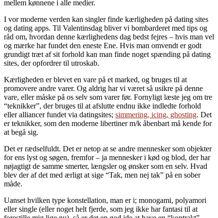
mellem kønnene i alle medier.
I vor moderne verden kan singler finde kærligheden på dating sites
og dating apps. Til Valentinsdag bliver vi bombarderet med tips og
råd om, hvordan denne kærlighedens dag bedst fejres – hvis man vel
og mærke har fundet den eneste Ene. Hvis man omvendt er godt
grundigt træt af sit forhold kan man finde noget spænding på dating
sites, der opfordrer til utroskab.
Kærligheden er blevet en vare på et marked, og bruges til at
promovere andre varer. Og aldrig har vi været så usikre på denne
vare, eller måske på os selv som varer før. Fornyligt læste jeg om tre
“teknikker”, der bruges til at afslutte endnu ikke indledte forhold
eller alliancer fundet via datingsites;
simmering, icing, ghosting
. Det
er teknikker, som den moderne libertiner m/k åbenbart må kende for
at begå sig.
Det er rædselfuldt. Det er netop at se andre mennesker som objekter
for ens lyst og søgen, fremfor – ja mennesker i kød og blod, der har
nøjagtigt de samme smerter, længsler og ønsker som en selv. Hvad
blev der af det med ærligt at sige “Tak, men nej tak” på en sober
måde.
Uanset hvilken type konstellation, man er i; monogami, polyamori
eller single (eller noget helt fjerde, som jeg ikke har fantasi til at
forestille mig lige nu), så er det en god ide at have en “kontrakt”.