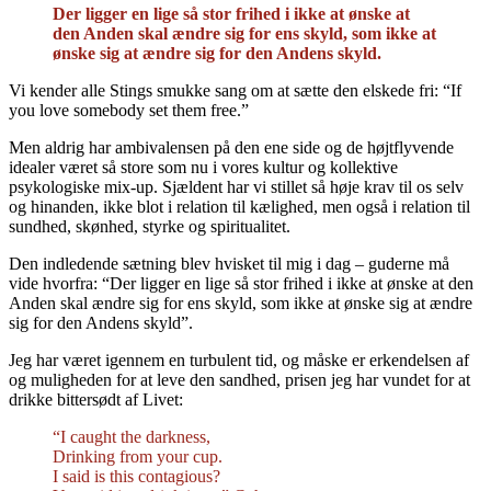
Der ligger en lige så stor frihed i ikke at ønske at
den Anden skal ændre sig for ens skyld, som ikke at
ønske sig at ændre sig for den Andens skyld.
Vi kender alle Stings smukke sang om at sætte den elskede fri: “If
you love somebody set them free.”
Men aldrig har ambivalensen på den ene side og de højtflyvende
idealer været så store som nu i vores kultur og kollektive
psykologiske mix-up. Sjældent har vi stillet så høje krav til os selv
og hinanden, ikke blot i relation til kælighed, men også i relation til
sundhed, skønhed, styrke og spiritualitet.
Den indledende sætning blev hvisket til mig i dag – guderne må
vide hvorfra: “Der ligger en lige så stor frihed i ikke at ønske at den
Anden skal ændre sig for ens skyld, som ikke at ønske sig at ændre
sig for den Andens skyld”.
Jeg har været igennem en turbulent tid, og måske er erkendelsen af
og muligheden for at leve den sandhed, prisen jeg har vundet for at
drikke bittersødt af Livet:
“I caught the darkness,
Drinking from your cup.
I said is this contagious?