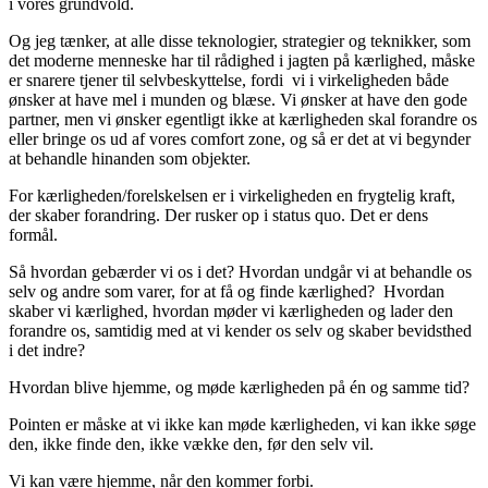
i vores grundvold.
Og jeg tænker, at alle disse teknologier, strategier og teknikker, som
det moderne menneske har til rådighed i jagten på kærlighed, måske
er snarere tjener til selvbeskyttelse, fordi vi i virkeligheden både
ønsker at have mel i munden og blæse. Vi ønsker at have den gode
partner, men vi ønsker egentligt ikke at kærligheden skal forandre os
eller bringe os ud af vores comfort zone, og så er det at vi begynder
at behandle hinanden som objekter.
For kærligheden/forelskelsen er i virkeligheden en frygtelig kraft,
der skaber forandring. Der rusker op i status quo. Det er dens
formål.
Så hvordan gebærder vi os i det? Hvordan undgår vi at behandle os
selv og andre som varer, for at få og finde kærlighed? Hvordan
skaber vi kærlighed, hvordan møder vi kærligheden og lader den
forandre os, samtidig med at vi kender os selv og skaber bevidsthed
i det indre?
Hvordan blive hjemme, og møde kærligheden på én og samme tid?
Pointen er måske at vi ikke kan møde kærligheden, vi kan ikke søge
den, ikke finde den, ikke vække den, før den selv vil.
Vi kan være hjemme, når den kommer forbi.