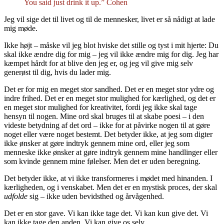
You said just drink it up.” Cohen
Jeg vil sige det til livet og til de mennesker, livet er så nådigt at lade
mig møde.
Ikke højt – måske vil jeg blot hviske det stille og tyst i mit hjerte: Du
skal ikke ændre dig for mig – jeg vil ikke ændre mig for dig. Jeg har
kæmpet hårdt for at blive den jeg er, og jeg vil give mig selv
generøst til dig, hvis du lader mig.
Det er for mig en meget stor sandhed. Det er en meget stor ydre og
indre frihed. Det er en meget stor mulighed for kærlighed, og det er
en meget stor mulighed for kreativitet, fordi jeg ikke skal tage
hensyn til nogen. Mine ord skal bruges til at skabe poesi – i den
videste betydning af det ord – ikke for at påvirke nogen til at gøre
noget eller være noget bestemt. Det betyder ikke, at jeg som digter
ikke ønsker at gøre indtryk gennem mine ord, eller jeg som
menneske ikke ønsker at gøre indtryk gennem mine handlinger eller
som kvinde gennem mine følelser. Men det er uden beregning.
Det betyder ikke, at vi ikke transformeres i mødet med hinanden. I
kærligheden, og i venskabet. Men det er en mystisk proces, der skal
udfolde
sig – ikke uden bevidsthed og årvågenhed.
Det er en stor gave. Vi kan ikke tage det. Vi kan kun give det. Vi
kan ikke tage den anden. Vi kan give os selv.