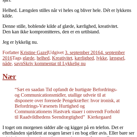
Helhed. Længslen stilles når vi heles og bliver hele. Dét er lykkens
kilde.
Denne stille, boblende kilde af glæde, kærlighed, kreativitet.
Den kan ikke kompromitteres, den er en urtilstand.
Jeg er lykkelig nu.
Forfatter
Kristine Gazel
Udgivet
3. september 2016
4. september
2016
Tags
glæde
,
helhed
,
Kreativitet
,
kærlighed
,
lykke
,
længsel
,
nåde
,
savn
Skriv kommentar
til Lykkelig nu
Nær
“Sæt en saadan Tid opfandt de hurtigste Befordrings-
og Communicationsmidler, utallige udveie til at
disponere over forenede Pengekræfter: hvor ironisk, at
Befordrings-Væsenets Hurtighed og
Communicationens Hastvæk staaer i omvendt Forhold
til Raadvildhedens Seendrægtighed” Kierkegaard
I toget om morgenen sidder alle og kigger på en telefon. Det er
efterhånden sjældent at nogen læser i en bog eller avis. Eller bare ser