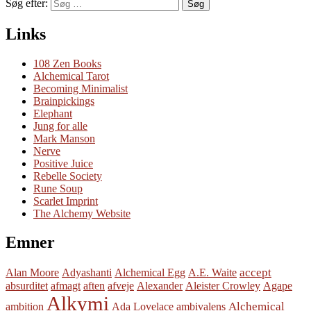
Søg efter:
Søg
Links
108 Zen Books
Alchemical Tarot
Becoming Minimalist
Brainpickings
Elephant
Jung for alle
Mark Manson
Nerve
Positive Juice
Rebelle Society
Rune Soup
Scarlet Imprint
The Alchemy Website
Emner
accept
Alan Moore
Adyashanti
Alchemical Egg
A.E. Waite
absurditet
afmagt
aften
afveje
Alexander
Aleister Crowley
Agape
Alkymi
Alchemical
ambition
Ada Lovelace
ambivalens