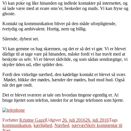
Vi kan poke og like hinanden og indlede kontakter på internettet, og
så lade være med at svare sms’er, beskeder og mails. Vi kan fryse og
ghoste.
Kontakt og kommunikation bliver på den måde uforpligtende,
tvetydig og ambivalent. Hurtig, nem og billig.
Sårende, dybest set.
Vi kan gemme os bag skærmen, og det er så det vi gør. Vi er blevet
dårlige til at tage vare på hinanden, måske fordi vi har travlt med at
beskytte os selv. Vi er blevet rådvilde, og som sådan sendrægtige, vi
skyder tiden ud, eller spilder den.
Fordi den virkelige nærhed, den kødelige kontakt er blevet så svær.
Mødet, blikke der mødes, hænder der mødes, hud mod hud. Også
når det gør ondt.
Det er blevet sværere at tale om hvordan tingene egentlig er. At
bruge hjertet som telefon, istedet for at bruge telefonen som hjerte.
Forfatter
Kristine Gazel
Udgivet
26. juli 2016
26. juli 2016
Tags
kommunikation
,
kærlighed
,
Nærhed
,
nærvær
Skriv kommentar
til
Nær