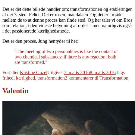
Det er det dette billede handler om; transformationen og etableringen
af det 3. sted. Feltet. Det er rosen, mandalaen. Og det er i mødet
mellem de to at denne proces kan finde sted. Og her taler vi om Eros
som relation, i den videste betydning af ordet – men naturligvis også
i det passionerede kærlighedsmøde.
Det er den proces, Jung hentyder til her:
“The meeting of two personalities is like the contact of
two chemical substances: if there is any reaction, both
are transformed.”
Forfatter
Kristine Gazel
Udgivet
7. marts 2016
8. marts 2016
Tags
frihed
,
kærlighed
,
transformation
2 kommentarer
til Transformation
Valentin