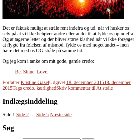
Det er faktisk muligt at stråle rent indefra og ud, når vi husker os
selv på at vi ikke behøver andre eller andet til at fylde os op udefra.
Og at tagerne letter og der bliver større klarhed når vi ikke forsøger
at flygte fra følelsen af mismod, fylde os med noget andet – men
bære det med os OG stråle på samme tid.
Og jeg kom i tanke om mit gode, gamle credo:
Be. Shine. Love.
Forfatter
Kristine Gazel
Udgivet
18. december 2015
18. december
2015
Tags
credo
,
kærlighed
Skriv kommentar
til At stråle
Indlægsinddeling
Side
1
Side
2
…
Side
5
Næste side
Søg