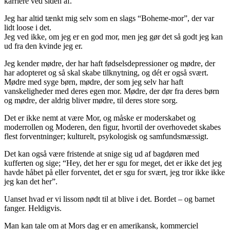
karriere ved siden af.
Jeg har altid tænkt mig selv som en slags “Boheme-mor”, der var
lidt loose i det.
Jeg ved ikke, om jeg er en god mor, men jeg gør det så godt jeg kan
ud fra den kvinde jeg er.
Jeg kender mødre, der har haft fødselsdepressioner og mødre, der
har adopteret og så skal skabe tilknytning, og dét er også svært.
Mødre med syge børn, mødre, der som jeg selv har haft
vanskeligheder med deres egen mor. Mødre, der dør fra deres børn
og mødre, der aldrig bliver mødre, til deres store sorg.
Det er ikke nemt at være Mor, og måske er moderskabet og
moderrollen og Moderen, den figur, hvortil der overhovedet skabes
flest forventninger; kulturelt, psykologisk og samfundsmæssigt.
Det kan også være fristende at snige sig ud af bagdøren med
kufferten og sige; “Hey, det her er sgu for meget, det er ikke det jeg
havde håbet på eller forventet, det er sgu for svært, jeg tror ikke ikke
jeg kan det her”.
Uanset hvad er vi lissom nødt til at blive i det. Bordet – og barnet
fanger. Heldigvis.
Man kan tale om at Mors dag er en amerikansk, kommerciel