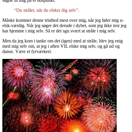
sagde til mig på et tidspunkt:
“Du stråler, når du elsker dig selv”.
Måske kommer denne tristhed mest over mig, når jeg føler mig u-
elsk-værdig. Når jeg søger det derude i dybet, som jeg ikke tror jeg
har hjemme i mig selv. Så er det sgu svært at stråle i mig selv.
Men da jeg kom i tanke om det (igen) med at stråle, blev jeg enig
med mig selv om, at jeg i aften VIL elske mig selv, og gå ud og
danse. Være et fyrværkeri.