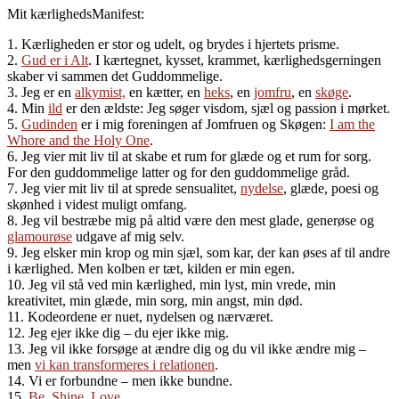
Mit kærlighedsManifest:
1. Kærligheden er stor og udelt, og brydes i hjertets prisme.
2.
Gud er i Alt
. I kærtegnet, kysset, krammet, kærlighedsgerningen
skaber vi sammen det Guddommelige.
3. Jeg er en
alkymist,
en kætter, en
heks
, en
jomfru
, en
skøge
.
4. Min
ild
er den ældste: Jeg søger visdom, sjæl og passion i mørket.
5.
Gudinden
er i mig foreningen af Jomfruen og Skøgen:
I am the
Whore and the Holy One
.
6. Jeg vier mit liv til at skabe et rum for glæde og et rum for sorg.
For den guddommelige latter og for den guddommelige gråd.
7. Jeg vier mit liv til at sprede sensualitet,
nydelse
, glæde, poesi og
skønhed i videst muligt omfang.
8. Jeg vil bestræbe mig på altid være den mest glade, generøse og
glamourøse
udgave af mig selv.
9. Jeg elsker min krop og min sjæl, som kar, der kan øses af til andre
i kærlighed. Men kolben er tæt, kilden er min egen.
10. Jeg vil stå ved min kærlighed, min lyst, min vrede, min
kreativitet, min glæde, min sorg, min angst, min død.
11. Kodeordene er nuet, nydelsen og nærværet.
12. Jeg ejer ikke dig – du ejer ikke mig.
13. Jeg vil ikke forsøge at ændre dig og du vil ikke ændre mig –
men
vi kan transformeres i relationen
.
14. Vi er forbundne – men ikke bundne.
15.
Be. Shine. Love.