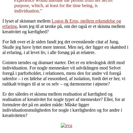
experience would alienate the person from her secret
purpose, which, at least for the time being, is
individuation.”
I lyset af skismaet mellem
Logos & Eros, mellem erkendelse og
erfaring
, kom jeg til at tænke på, om der også er et skisma mellem
kreativitet og kærlighed?
For lidt over et år siden fandt jeg det ovenstående citat af Jung.
Skulle jeg have lyttet mere intenst. Men nej, der ligger en skønhed i
al erfaring, i al levet liv, i alle forsøg på at relatere.
Gnisten tændes og dramaet starter. Det er en teleologisk drift mod
individuation. For nogle mennesker vil udviklingen mod Selvet
foregå i parforholdet, i relationen, mens den for andre vil foregå
udenfor – i en følelse af ensomhed, af isolation, fordi det er her, vi
radikalt tvinges til at se os selv – og dæmonerne i øjnene?
Er der således et skisma mellem realisation af kærlighed og
realisation af kreativitet for nogle typer af mennesker? Eller, for at
formulere det på en anden måde: Måske ligger
individuationsmuligheden for nogle i kærligheden og for andre i
kreativiteten?