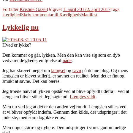
Forfatter
Kristine Gazel
Udgivet
1. april 2017
2. april 2017
Tags
kærlighed
Skriv kommentar
til KærlighedsManifest
Lykkelig nu
Hvad er lykke?
Den kommer og går, lykken. Men den kan vise sig som en dyb
vedvarende glæde, en følelse af
nåde
.
Jeg har skrevet meget om
længsel
og
savn
på denne blog. Og mens
længslen er blevet stille(t), er savnet en realitet. Men det er fint og
smukt at savne. Det kan bæres.
Jeg troede naivt at lykken opstår ved at blive opfyldt udefra – ved at
længslen bliver stillet. Jeg søgte ud.
Længtes vildt
.
Men nu ved jeg at det er den anden vej rundt. Længslen stilles ved
at vi bliver opfyldt indefra. Gennem den kilde, der udspringer i det
inderste, men som dog ikke er os.
Men noget større og dybere. Den udspringer i vores gudommelige
sjæl.