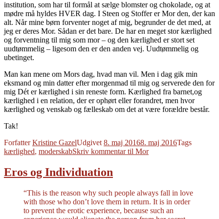
institution, som har til formål at sælge blomster og chokolade, og at
mødre må hyldes HVER dag. I Steen og Stoffer er Mor den, der kan
alt. Når mine børn forventer noget af mig, begrunder de det med, at
jeg er deres Mor. Sådan er det bare. De har en meget stor kærlighed
og forventning til mig som mor – og den kærlighed er stort set
uudtømmelig – ligesom den er den anden vej. Uudtømmelig og
ubetinget.
Man kan mene om Mors dag, hvad man vil. Men i dag gik min
eksmand og min datter efter morgenmad til mig og serverede den for
mig Dét er kærlighed i sin reneste form. Kærlighed fra barnet,og
kærlighed i en relation, der er ophørt eller forandret, men hvor
kærlighed og venskab og fælleskab om det at være forældre består.
Tak!
Forfatter
Kristine Gazel
Udgivet
8. maj 2016
8. maj 2016
Tags
kærlighed
,
moderskab
Skriv kommentar
til Mor
Eros og Individuation
“This is the reason why such people always fall in love
with those who don’t love them in return. It is in order
to prevent the erotic experience, because such an