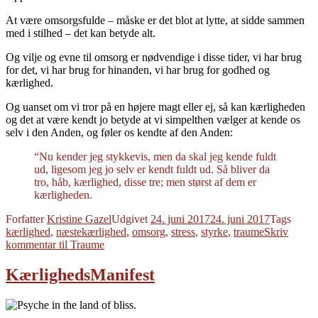
At være omsorgsfulde – måske er det blot at lytte, at sidde sammen
med i stilhed – det kan betyde alt.
Og vilje og evne til omsorg er nødvendige i disse tider, vi har brug
for det, vi har brug for hinanden, vi har brug for godhed og
kærlighed.
Og uanset om vi tror på en højere magt eller ej, så kan kærligheden
og det at være kendt jo betyde at vi simpelthen vælger at kende os
selv i den Anden, og føler os kendte af den Anden:
“Nu kender jeg stykkevis, men da skal jeg kende fuldt
ud, ligesom jeg jo selv er kendt fuldt ud. Så bliver da
tro, håb, kærlighed, disse tre; men størst af dem er
kærligheden.
Forfatter
Kristine Gazel
Udgivet
24. juni 2017
24. juni 2017
Tags
kærlighed
,
næstekærlighed
,
omsorg
,
stress
,
styrke
,
traume
Skriv
kommentar
til Traume
KærlighedsManifest