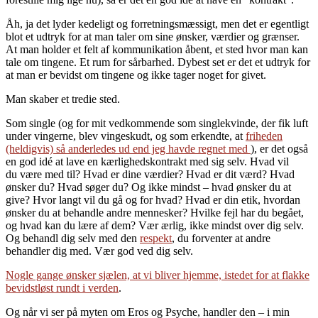
Åh, ja det lyder kedeligt og forretningsmæssigt, men det er egentligt
blot et udtryk for at man taler om sine ønsker, værdier og grænser.
At man holder et felt af kommunikation åbent, et sted hvor man kan
tale om tingene. Et rum for sårbarhed. Dybest set er det et udtryk for
at man er bevidst om tingene og ikke tager noget for givet.
Man skaber et tredie sted.
Som single (og for mit vedkommende som singlekvinde, der fik luft
under vingerne, blev vingeskudt, og som erkendte, at
friheden
(heldigvis) så anderledes ud end jeg havde regnet med
), er det også
en god idé at lave en kærlighedskontrakt med sig selv. Hvad vil
du være med til? Hvad er dine værdier? Hvad er dit værd? Hvad
ønsker du? Hvad søger du? Og ikke mindst – hvad ønsker du at
give? Hvor langt vil du gå og for hvad? Hvad er din etik, hvordan
ønsker du at behandle andre mennesker? Hvilke fejl har du begået,
og hvad kan du lære af dem? Vær ærlig, ikke mindst over dig selv.
Og behandl dig selv med den
respekt
, du forventer at andre
behandler dig med. Vær god ved dig selv.
Nogle gange ønsker sjælen, at vi bliver hjemme, istedet for at flakke
bevidstløst rundt i verden
.
Og når vi ser på myten om Eros og Psyche, handler den – i min