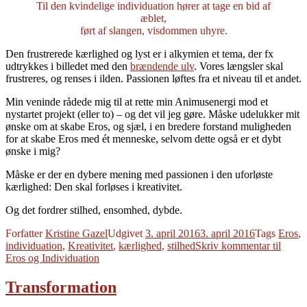
Til den kvindelige individuation hører at tage en bid af
æblet,
ført af slangen, visdommen uhyre.
Den frustrerede kærlighed og lyst er i alkymien et tema, der fx
udtrykkes i billedet med den
brændende ulv
. Vores længsler skal
frustreres, og renses i ilden. Passionen løftes fra et niveau til et andet.
Min veninde rådede mig til at rette min Animusenergi mod et
nystartet projekt (eller to) – og det vil jeg gøre. Måske udelukker mit
ønske om at skabe Eros, og sjæl, i en bredere forstand muligheden
for at skabe Eros med ét menneske, selvom dette også er et dybt
ønske i mig?
Måske er der en dybere mening med passionen i den uforløste
kærlighed: Den skal forløses i kreativitet.
Og det fordrer stilhed, ensomhed, dybde.
Forfatter
Kristine Gazel
Udgivet
3. april 2016
3. april 2016
Tags
Eros
,
individuation
,
Kreativitet
,
kærlighed
,
stilhed
Skriv kommentar
til
Eros og Individuation
Transformation