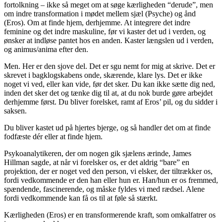
fortolkning – ikke så meget om at søge kærligheden “derude”, men
om indre transformation i mødet mellem sjæl (Psyche) og ånd
(Eros). Om at finde hjem, derhjemme. At integrere det indre
feminine og det indre maskuline, før vi kaster det ud i verden, og
ønsker at indløse pantet hos en anden. Kaster længslen ud i verden,
og animus/anima efter den.
Men. Her er den sjove del. Det er sgu nemt for mig at skrive. Det er
skrevet i bagklogskabens onde, skærende, klare lys. Det er ikke
noget vi ved, eller kan vide, før det sker. Du kan ikke sætte dig ned,
inden det sker det og tænke dig til at, at du nok burde gøre arbejdet
derhjemme først. Du bliver forelsket, ramt af Eros’ pil, og du sidder i
saksen.
Du bliver kastet ud på hjertes bjerge, og så handler det om at finde
fodfæste dér eller at finde hjem.
Psykoanalytikeren, der om nogen gik sjælens ærinde, James
Hillman sagde, at når vi forelsker os, er det aldrig “bare” en
projektion, der er noget ved den person, vi elsker, der tiltrækker os,
fordi vedkommende er den han eller hun er. Han/hun er os fremmed,
spændende, fascinerende, og måske fyldes vi med rædsel. Alene
fordi vedkommende kan få os til at føle så stærkt.
Kærligheden (Eros) er en transformerende kraft, som omkalfatrer os