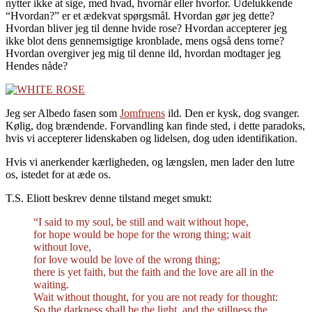
nytter ikke at sige, med hvad, hvornår eller hvorfor. Udelukkende
“Hvordan?” er et ædekvat spørgsmål. Hvordan gør jeg dette?
Hvordan bliver jeg til denne hvide rose? Hvordan accepterer jeg
ikke blot dens gennemsigtige kronblade, mens også dens torne?
Hvordan overgiver jeg mig til denne ild, hvordan modtager jeg
Hendes nåde?
Jeg ser Albedo fasen som
Jomfruens
ild. Den er kysk, dog svanger.
Kølig, dog brændende. Forvandling kan finde sted, i dette paradoks,
hvis vi accepterer lidenskaben og lidelsen, dog uden identifikation.
Hvis vi anerkender kærligheden, og længslen, men lader den lutre
os, istedet for at æde os.
T.S. Eliott beskrev denne tilstand meget smukt:
“I said to my soul, be still and wait without hope,
for hope would be hope for the wrong thing; wait
without love,
for love would be love of the wrong thing;
there is yet faith, but the faith and the love are all in the
waiting.
Wait without thought, for you are not ready for thought:
So the darkness shall be the light, and the stillness the