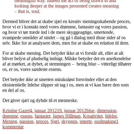
meaningful way. Indeed the act of being drawn to and
looking deeper at the images presented creates meaning
– that is, soul.
Dermed bliver det at skabe sjæl en kreativ meningsskabende proces,
hvor vi er i kontakt med vores drømme, fantasier og vores passion,
og hvor vi tør træde ind i de mere skyggeagtige, smertende,
svampede områder af sindet – og gå i dialog med disse sider af os
selv. Ikke for at analysere dem, men for at skabe en relation til dem.
For at skabe mening. Det betyder ikke at vi forstår alt, eller at alt
bliver belyst af pludselig indsigt. Måske betyder det en anerkendelse
af at mørket, at dybet, at stemningen – being blue – vitterligt tilhører
os, er os, vores sandeste essens.
Det betyder
ikke
at smerten mirakuløst forsvinder eller at den
eksistentielle lidelse slipper sit tag i os, men at vi kan bære den som
en del af os.
Det giver sjæl og dybde til et menneske.
Forfatter
Udgivet
Tags
Kristine Gazel
4. januar 2012
19. januar 2012
blue
,
dimension
,
drømme
,
essens
,
fantasier
,
James Hillman
,
Kreativitet
,
lidelse
,
Mening
,
passion
,
proces
,
Sjæl
,
skyggen
,
smerte
,
soulmaking
1
til
kommentar
Soulmaking