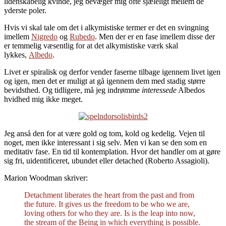
lidenskabelig kvinde, jeg bevæger mig ofte sjæleligt mellem de
yderste poler.
Hvis vi skal tale om det i alkymistiske termer er det en svingning
imellem
Nigredo
og
Rubedo
. Men der er en fase imellem disse der
er temmelig væsentlig for at det alkymistiske værk skal
lykkes,
Albedo
.
Livet er spiralisk og derfor vender faserne tilbage igennem livet igen
og igen, men det er muligt at gå igennem dem med stadig større
bevidsthed. Og tidligere, må jeg indrømme
interessede
Albedos
hvidhed mig ikke meget.
Jeg anså den for at være gold og tom, kold og kedelig. Vejen til
noget, men ikke interessant i sig selv. Men vi kan se den som en
meditativ fase. En tid til kontemplation. Hvor det handler om at gøre
sig fri, uidentificeret, ubundet eller detached (Roberto Assagioli).
Marion Woodman skriver:
Detachment liberates the heart from the past and from
the future. It gives us the freedom to be who we are,
loving others for who they are. Is is the leap into now,
the stream of the Being in which everything is possible.