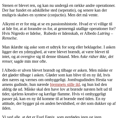
Stenen er blevet ren, og kan nu undergå en række andre operationer.
Der har fundet en adskillelse sted (seperatio), og senere kan der
muligvis skabes en syntese (conjuctio). Men det må vente.
Alkymi er er for mig at se en passionshistorie. Hvad er vi villige til
at lide for, at at forandre os for, at gennemgå utallige operationer for?
Hvis Nigredo er lidelse, Rubedo er lidenskab, er Albedo
Lutring –
Renselse.
Man iklædte sig aske som et udtryk for sorg eller beklagelse. I asken
ligger der en ydmyghed, at være blevet brændt, at være blevet til
intet, og at overgive sig til denne tilstand. Men
Aske ridser ikke, det
renser,
sagde min mor ofte.
I Albedo er ulven blevet brændt og tilbage er asken. Men måske er
det gløder tilbage i asken. Gløder som kan blive til en ny ild, hvis
den næres og værnes om omhyggeligt. Jomfrugudinden Hestia var
arnens gudinde, hun nærede
hjemmets stille ild
, og hun lod den
aldrig dø ud. Måske skal den have lov at brænde næsten helt ud til
tider, sjælens kreative og kærlige flamme. Hvis vi omhyggeligt
passer på, kan en ny ild komme til at brænde med tiden. En ny
attitude, der bygger på en anden bevidsthed, er det som dukker op af
ilden.
Vi ved alle, at det er Fugl Fønix, som genfødes igen og igen.