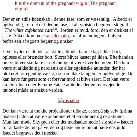
It is the domain of the pregnant virgin (The pregnant
virgin).
Der er en stille lidenskab i denne fase, som er væsentlig. Albedo er
nødvendig, for det er i denne fase, at alkymisten begraver sit guld i
“
The white exfoliated earth
“. Jorden er hvid, fordi den er dækket af
aske. Asken kommer fra
calcinatio
, fra afbrændingen af ulven,
befrielsen af egoets begær og ønsker.
Livet byder os til tider at skifte attitude. Gamle lag falder bort,
opløses eller brænder bort. Sløret bliver kastet på ilden. Efterhånden
om vi bliver stærkere er det muligt at være i verden uden. Det kan
være at afklæde sig narcisstiske eller egoistiske attituder, der har
blokeret for egentlig vækst, og som ikke længere er nødvendige. De
kan have fungeret som et forsvar mod at blive såret. Det kan være
en Don Juan eller Femme Fatale attitude eller en overvejende
rationel måde at anskue verden.
Det kan være at trække projektioner tilbage, at se på sig selv (prima
materia) uden at være kontamineret af emotioner og re-aktioner.
Man kan møde Skyggen eller det modsatkønnede i sig selv – istedet
for at kaste det ud på verden og bede andre om at bære ens guld.
Istedet begraves det i mørket.