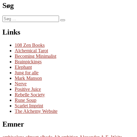
III
Søg
Søg
Søg
efter:
Links
108 Zen Books
Alchemical Tarot
Becoming Minimalist
Brainpickings
Elephant
Jung for alle
Mark Manson
Nerve
Positive Juice
Rebelle Society
Rune Soup
Scarlet Imprint
The Alchemy Website
Emner