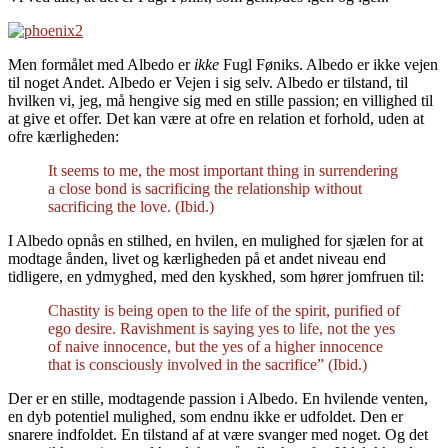
Men formålet med Albedo er
ikke
Fugl Føniks. Albedo er ikke vejen
til noget Andet. Albedo er Vejen i sig selv. Albedo er tilstand, til
hvilken vi, jeg, må hengive sig med en stille passion; en villighed til
at give et offer. Det kan være at ofre en relation et forhold, uden at
ofre kærligheden:
It seems to me, the most important thing in surrendering
a close bond is sacrificing the relationship without
sacrificing the love. (Ibid.)
I Albedo opnås en stilhed, en hvilen, en mulighed for sjælen for at
modtage ånden, livet og kærligheden på et andet niveau end
tidligere, en ydmyghed, med den kyskhed, som hører jomfruen til:
Chastity is being open to the life of the spirit, purified of
ego desire. Ravishment is saying yes to life, not the yes
of naive innocence, but the yes of a higher innocence
that is consciously involved in the sacrifice” (Ibid.)
Der er en stille, modtagende passion i Albedo. En hvilende venten,
en dyb potentiel mulighed, som endnu ikke er udfoldet. Den er
snarere indfoldet. En tilstand af at være svanger med noget. Og det