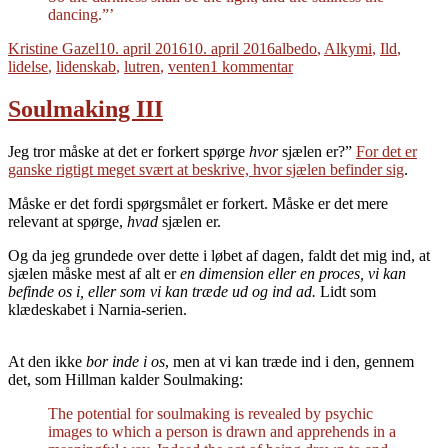
dancing.”’
Forfatter
Udgivet
Tags
Kristine Gazel
10. april 2016
10. april 2016
albedo
,
Alkymi
,
Ild
,
til
lidelse
,
lidenskab
,
lutren
,
venten
1 kommentar
Jomfruens
ild
Soulmaking III
Jeg tror måske at det er forkert spørge
hvor
sjælen er?”
For det er
ganske rigtigt meget svært at beskrive, hvor sjælen befinder sig
.
Måske er det fordi spørgsmålet er forkert. Måske er det mere
relevant at spørge,
hvad
sjælen er.
Og da jeg grundede over dette i løbet af dagen, faldt det mig ind, at
sjælen måske mest af alt er
en dimension eller en proces, vi kan
befinde os i, eller som vi kan træde ud og ind ad.
Lidt som
klædeskabet i Narnia-serien.
At den ikke
bor inde i os
, men at vi kan træde ind i den, gennem
det, som Hillman kalder Soulmaking:
The potential for soulmaking is revealed by psychic
images to which a person is drawn and apprehends in a