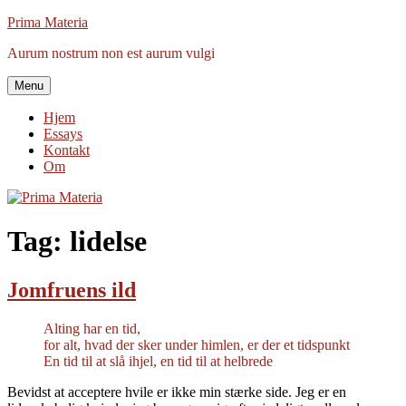
Videre
Prima Materia
til
Aurum nostrum non est aurum vulgi
indhold
Menu
Hjem
Essays
Kontakt
Om
Tag:
lidelse
Jomfruens ild
Alting har en tid,
for alt, hvad der sker under himlen, er der et tidspunkt
En tid til at slå ihjel, en tid til at helbrede
Bevidst at acceptere hvile er ikke min stærke side. Jeg er en