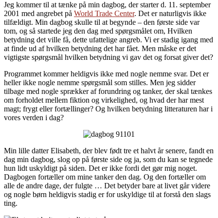
Jeg kommer til at tænke på min dagbog, der starter d. 11. september
2001 med angrebet på
World Trade Center
. Det er naturligvis ikke
tilfældigt. Min dagbog skulle til at begynde – den første side var
tom, og så startede jeg den dag med spørgsmålet om, Hvilken
betydning det ville få, dette ufattelige angreb. Vi er stadig igang med
at finde ud af hvilken betydning det har fået. Men måske er det
vigtigste spørgsmål hvilken betydning vi gav det og forsat giver det?
Programmet kommer heldigvis ikke med nogle nemme svar. Det er
heller ikke nogle nemme spørgsmål som stilles. Men jeg sidder
tilbage med nogle sprækker af forundring og tanker, der skal tænkes
om forholdet mellem fiktion og virkelighed, og hvad der har mest
magt; frygt eller fortællinger? Og hvilken betydning litteraturen har i
vores verden i dag?
Min lille datter Elisabeth, der blev født tre et halvt år senere, fandt en
dag min dagbog, slog op på første side og ja, som du kan se tegnede
hun lidt uskyldigt på siden. Det er ikke fordi det gør mig noget.
Dagbogen fortæller om mine tanker den dag. Og den fortæller om
alle de andre dage, der fulgte … Det betyder bare at livet går videre
og nogle børn heldigvis stadig er for uskyldige til at forstå den slags
ting.