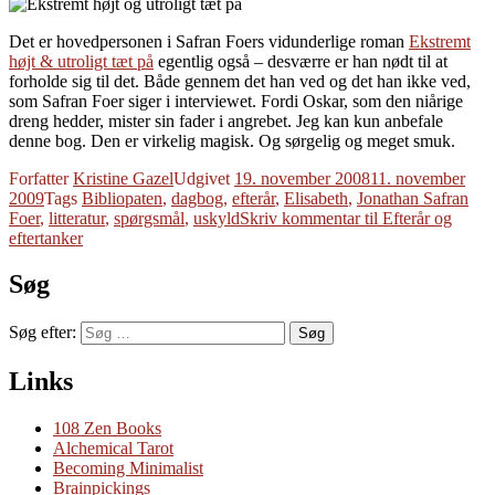
Det er hovedpersonen i Safran Foers vidunderlige roman
Ekstremt
højt & utroligt tæt på
egentlig også – desværre er han nødt til at
forholde sig til det. Både gennem det han ved og det han ikke ved,
som Safran Foer siger i interviewet. Fordi Oskar, som den niårige
dreng hedder, mister sin fader i angrebet. Jeg kan kun anbefale
denne bog. Den er virkelig magisk. Og sørgelig og meget smuk.
Forfatter
Kristine Gazel
Udgivet
19. november 2008
11. november
2009
Tags
Bibliopaten
,
dagbog
,
efterår
,
Elisabeth
,
Jonathan Safran
Foer
,
litteratur
,
spørgsmål
,
uskyld
Skriv kommentar
til Efterår og
eftertanker
Søg
Søg efter:
Søg
Links
108 Zen Books
Alchemical Tarot
Becoming Minimalist
Brainpickings