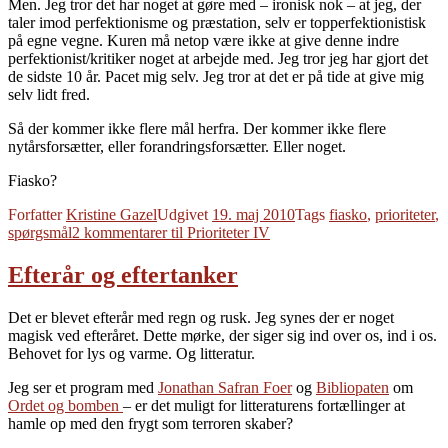
Men. Jeg tror det har noget at gøre med – ironisk nok – at jeg, der
taler imod perfektionisme og præstation, selv er topperfektionistisk
på egne vegne. Kuren må netop være ikke at give denne indre
perfektionist/kritiker noget at arbejde med. Jeg tror jeg har gjort det
de sidste 10 år. Pacet mig selv. Jeg tror at det er på tide at give mig
selv lidt fred.
Så der kommer ikke flere mål herfra. Der kommer ikke flere
nytårsforsætter, eller forandringsforsætter. Eller noget.
Fiasko?
Forfatter
Kristine Gazel
Udgivet
19. maj 2010
Tags
fiasko
,
prioriteter
,
spørgsmål
2 kommentarer
til Prioriteter IV
Efterår og eftertanker
Det er blevet efterår med regn og rusk. Jeg synes der er noget
magisk ved efteråret. Dette mørke, der siger sig ind over os, ind i os.
Behovet for lys og varme. Og litteratur.
Jeg ser et program med
Jonathan Safran Foer
og
Bibliopaten
om
Ordet og bomben
– er det muligt for litteraturens fortællinger at
hamle op med den frygt som terroren skaber?