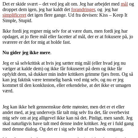
Det er skide svært – det ved jeg alt om. Jeg har arbejdet med
mål
og
droppet dem igen, jeg har kaldt det
forandringer
, og jeg har
simplificeret
det igen flere gange. Ud fra devisen: Kiss – Keep It
Simple, Stupid.
Ikke fordi jeg regner mig selv for at være dum, men fordi jeg har
opdaget, at jo flere mål eller facetter af mål, der er at fokusere på, jo
sværere er det for mig at holde fast.
Nu gider jeg ikke mere
.
Jeg er så selvkritisk at hvis jeg sætter mig mål (eller hvad jeg nu
vælger at kalde dem) og ikke får fokuseret på dem og ikke får
opfyldt dem, så dukker min indre kritikers grimme fjæs frem. Og så
kan jeg faktisk være temmelig barsk ved mig selv, og nu er jeg
kommet til den konklusion, eller erkendelse, at det ikke er umagen
værd.
Jeg kan ikke helt gennemskue dette mønster, men det er et eller
andet med, at jeg undervejs får talt mig selv fra det, får overbevist
mig selv om at jeg alligevel ikke kan nå det. Pinligt, men sandt. Jeg
skal naturligvis have talt med denne indre kritiker. Jeg er i fuld gang
med denne dialog. Og det er i sig selv lidt af en barsk omgang.