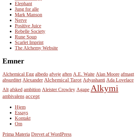
Elephant
Jung for alle
Mark Manson
Nerve
Positive Juice
Rebelle Society
Rune Soup
Scarlet Imprint
The Alchemy Website
Emner
Alchemical Egg
albedo
afveje
aften
A.E. Waite
Alan Moore
afmagt
Alchemical Tarot
absurditet
Alexander
Adyashanti
Ada Lovelace
Alkymi
Alt
afsked
ambition
Aleister Crowley
Agape
accept
ambivalens
Hjem
Essays
Kontakt
Om
Prima Materia
Drevet af WordPress