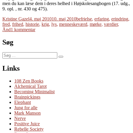
men du kan læse dem i deres helhed i Højskolesangbogen (17. udg.,
9. opl. , nr. 430 og 475).
Forfatter
Udgivet
Tags
Kristine Gazel
4. maj 2010
10. maj 2010
befrielse
,
erfaring
,
erindring
,
fred
,
frihed
,
historie
,
krig
,
lys
,
menneskeværd
,
mørke
,
værdier
,
til
Ånd
1 kommentar
Lys
i
Søg
mørket
Søg
Søg
efter:
Links
108 Zen Books
Alchemical Tarot
Becoming Minimalist
Brainpickings
Elephant
Jung for alle
Mark Manson
Nerve
Positive Juice
Rebelle Society