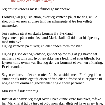
the world can’t take it away.”
Jeg er vist verdens mest utålmodige menneske.
Fornylig var jeg i situation, hvor jeg ventede på, at tre ting skulle
ske, og hver især af disse ting var afhængige af tre forskellige
mennesker.
Jeg ventede på at en skulle komme fra Tyskland.
Jeg ventede på at min eksmand Mark skulle få tid til at hjælpe mig
med min ovn.
Og jeg ventede på et svar, en eller anden form for svar …
Og da jeg sad der og ventede, gik det op for mig at jeg havde sat
mig selv i et tomrum, hvor jeg ikke var i fred, glad eller tilfreds, for
lejeren kom, ovnen var fixet og der var kommet et svar, en afklaring.
Et eller andet.
Sagen er bare, at det er en ufed følelse at sidde med. Fordi jeg i den
situation fik uddeleget følelsen af fred eller tilfredshed eller glæde til
nogle andre omstændigheder eller nogle andre personer.
Min kraft lå udenfor mig.
Intet af det havde jeg magt over. Flyet kunne være forsinket, måske
har Mark først tid på tirsdag og ovnen skal alligevel have en ny låge,