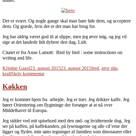
sindet.
Det er svært. Og nogle gange skal man bare føle dem, og acceptere
dem. Og græde, hvis det er det man har brug for.
Jeg har aldrig været god til at slippe, men jeg øver mig, og jeg vil
sige at det landede lidt dybere den dag. Lidt.
Citatet er fra Anne Lamott: Bird by bird : some instructions on
writing and life.
Forfatter
Udgivet
Tags
Kristine Gazel
23. august 2015
23. august 2015
fred
,
give slip
,
til
kraft
Skriv kommentar
Superpowers
Køkken
Jeg er kommet hjem fra arbejde. Jeg er træt. Jeg drikker kaffe. Jeg
hører Orientering om flygtninge der forsøger at at nå over
Middelhavet til Europa.
Jeg sidder ved mit spisebord med den rød- og hvidternede dug. Jeg
ser på kaffen, på kaffekanden, på lysestagerne og alle cd’erne der
ligger og flyder, min søns tegninger af familien som dinosaurer eller