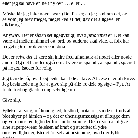
eller jeg sal have en helt ny ovn … eller …
Måske får jeg ikke noget svar. (Det fik jeg da jeg bad om det, og
selvom jeg blev meget, meget ked af det, gav det alligevel en
afklaring.)
Anyway. Det er sådan set ligegyldigt, hvad
problemet
er. Det kan
være alt mellem himmel og jord, og guderne skal vide, at folk har
meget større problemer end disse.
Det er
selve det
at gøre sin indre fred afhængig af noget eller nogle
andre. Og det handler også om at være udspændt, anspændt, spændt
på noget. Istedet for rolig.
Jeg tænkte på, hvad jeg bedst kan lide at lave. At læse eller at skrive.
Jeg besluttede mig for at give slip på alle tre dele og sige – Pyt. At
finde fred og glæde i mig selv lige nu.
Give slip.
Følelser af sorg, utålmodighed, tristhed, irritation, vrede er trods alt
blot skyer på himlen – og det er uhensigtsmæssigt at tillægge dem
og ydre omstændigheder for stor betydning. Det er som at afgive
sine superpowers; følelsen af kraft og autoritet til ydre
omstændigheder, istedet for selv at bestemme, hvad der fylder i