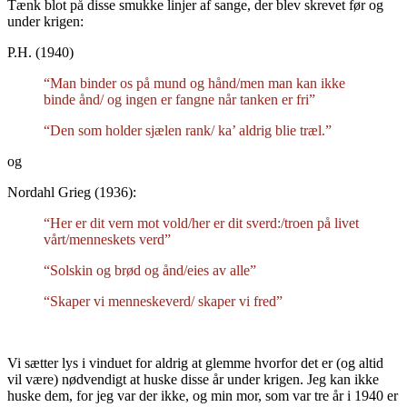
Tænk blot på disse smukke linjer af sange, der blev skrevet før og
under krigen:
P.H. (1940)
“Man binder os på mund og hånd/men man kan ikke
binde ånd/ og ingen er fangne når tanken er fri”
“Den som holder sjælen rank/ ka’ aldrig blie træl.”
og
Nordahl Grieg (1936):
“Her er dit vern mot vold/her er dit sverd:/troen på livet
vårt/menneskets verd”
“Solskin og brød og ånd/eies av alle”
“Skaper vi menneskeverd/ skaper vi fred”
Vi sætter lys i vinduet for aldrig at glemme hvorfor det er (og altid
vil være) nødvendigt at huske disse år under krigen. Jeg kan ikke
huske dem, for jeg var der ikke, og min mor, som var tre år i 1940 er