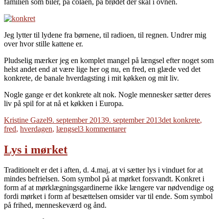
familien som biler, på colaen, på brødet der skal i ovnen.
Jeg lytter til lydene fra børnene, til radioen, til regnen. Undrer mig
over hvor stille kattene er.
Pludselig mærker jeg en komplet mangel på længsel efter noget som
helst andet end at være lige her og nu, en fred, en glæde ved det
konkrete, de banale hverdagsting i mit køkken og mit liv.
Nogle gange er det konkrete alt nok. Nogle mennesker sætter deres
liv på spil for at nå et køkken i Europa.
Forfatter
Udgivet
Tags
Kristine Gazel
9. september 2013
9. september 2013
det konkrete
,
til
fred
,
hverdagen
,
længsel
3 kommentarer
Køkken
Lys i mørket
Traditionelt er det i aften, d. 4.maj, at vi sætter lys i vinduet for at
mindes befrielsen. Som symbol på at mørket forsvandt. Konkret i
form af at mørklægningsgardinerne ikke længere var nødvendige og
fordi mørket i form af besættelsen omsider var til ende. Som symbol
på frihed, menneskeværd og ånd.