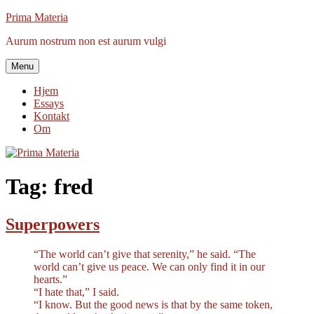
Videre
Prima Materia
til
Aurum nostrum non est aurum vulgi
indhold
Menu
Hjem
Essays
Kontakt
Om
Tag:
fred
Superpowers
“The world can’t give that serenity,” he said. “The
world can’t give us peace. We can only find it in our
hearts.”
“I hate that,” I said.
“I know. But the good news is that by the same token,