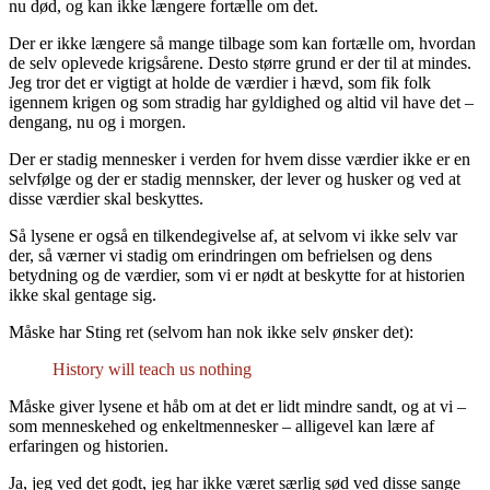
nu død, og kan ikke længere fortælle om det.
Der er ikke længere så mange tilbage som kan fortælle om, hvordan
de selv oplevede krigsårene. Desto større grund er der til at mindes.
Jeg tror det er vigtigt at holde de værdier i hævd, som fik folk
igennem krigen og som stradig har gyldighed og altid vil have det –
dengang, nu og i morgen.
Der er stadig mennesker i verden for hvem disse værdier ikke er en
selvfølge og der er stadig mennsker, der lever og husker og ved at
disse værdier skal beskyttes.
Så lysene er også en tilkendegivelse af, at selvom vi ikke selv var
der, så værner vi stadig om erindringen om befrielsen og dens
betydning og de værdier, som vi er nødt at beskytte for at historien
ikke skal gentage sig.
Måske har Sting ret (selvom han nok ikke selv ønsker det):
History will teach us nothing
Måske giver lysene et håb om at det er lidt mindre sandt, og at vi –
som menneskehed og enkeltmennesker – alligevel kan lære af
erfaringen og historien.
Ja, jeg ved det godt, jeg har ikke været særlig sød ved disse sange