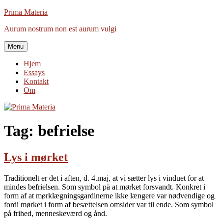
Videre
Prima Materia
til
Aurum nostrum non est aurum vulgi
indhold
Menu
Hjem
Essays
Kontakt
Om
Tag:
befrielse
Lys i mørket
Traditionelt er det i aften, d. 4.maj, at vi sætter lys i vinduet for at
mindes befrielsen. Som symbol på at mørket forsvandt. Konkret i
form af at mørklægningsgardinerne ikke længere var nødvendige og
fordi mørket i form af besættelsen omsider var til ende. Som symbol
på frihed, menneskeværd og ånd.