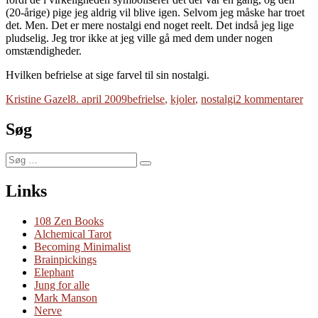
(20-årige) pige jeg aldrig vil blive igen. Selvom jeg måske har troet
det. Men. Det er mere nostalgi end noget reelt. Det indså jeg lige
pludselig. Jeg tror ikke at jeg ville gå med dem under nogen
omstændigheder.
Hvilken befrielse at sige farvel til sin nostalgi.
Forfatter
Udgivet
Tags
til
Kristine Gazel
8. april 2009
befrielse
,
kjoler
,
nostalgi
2 kommentarer
Kjo
Søg
Søg
Søg
efter:
Links
108 Zen Books
Alchemical Tarot
Becoming Minimalist
Brainpickings
Elephant
Jung for alle
Mark Manson
Nerve