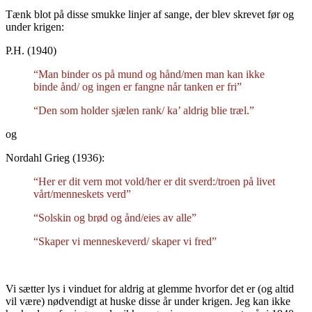
Tænk blot på disse smukke linjer af sange, der blev skrevet før og
under krigen:
P.H. (1940)
“Man binder os på mund og hånd/men man kan ikke
binde ånd/ og ingen er fangne når tanken er fri”
“Den som holder sjælen rank/ ka’ aldrig blie træl.”
og
Nordahl Grieg (1936):
“Her er dit vern mot vold/her er dit sverd:/troen på livet
vårt/menneskets verd”
“Solskin og brød og ånd/eies av alle”
“Skaper vi menneskeverd/ skaper vi fred”
Vi sætter lys i vinduet for aldrig at glemme hvorfor det er (og altid
vil være) nødvendigt at huske disse år under krigen. Jeg kan ikke