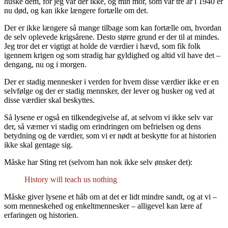
huske dem, for jeg var der ikke, og min mor, som var tre år i 1940 er
nu død, og kan ikke længere fortælle om det.
Der er ikke længere så mange tilbage som kan fortælle om, hvordan
de selv oplevede krigsårene. Desto større grund er der til at mindes.
Jeg tror det er vigtigt at holde de værdier i hævd, som fik folk
igennem krigen og som stradig har gyldighed og altid vil have det –
dengang, nu og i morgen.
Der er stadig mennesker i verden for hvem disse værdier ikke er en
selvfølge og der er stadig mennsker, der lever og husker og ved at
disse værdier skal beskyttes.
Så lysene er også en tilkendegivelse af, at selvom vi ikke selv var
der, så værner vi stadig om erindringen om befrielsen og dens
betydning og de værdier, som vi er nødt at beskytte for at historien
ikke skal gentage sig.
Måske har Sting ret (selvom han nok ikke selv ønsker det):
History will teach us nothing
Måske giver lysene et håb om at det er lidt mindre sandt, og at vi –
som menneskehed og enkeltmennesker – alligevel kan lære af
erfaringen og historien.