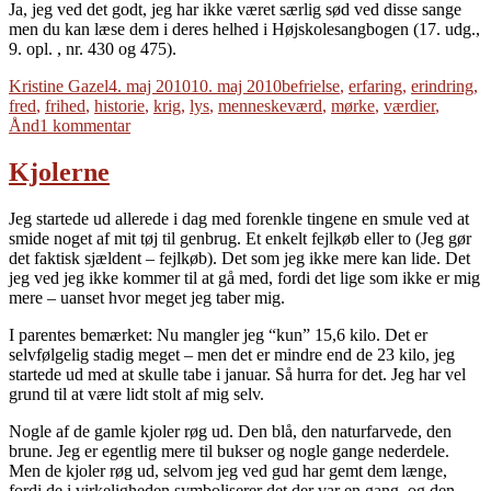
Ja, jeg ved det godt, jeg har ikke været særlig sød ved disse sange
men du kan læse dem i deres helhed i Højskolesangbogen (17. udg.,
9. opl. , nr. 430 og 475).
Forfatter
Udgivet
Tags
Kristine Gazel
4. maj 2010
10. maj 2010
befrielse
,
erfaring
,
erindring
,
fred
,
frihed
,
historie
,
krig
,
lys
,
menneskeværd
,
mørke
,
værdier
,
til
Ånd
1 kommentar
Lys
i
Kjolerne
mørket
Jeg startede ud allerede i dag med forenkle tingene en smule ved at
smide noget af mit tøj til genbrug. Et enkelt fejlkøb eller to (Jeg gør
det faktisk sjældent – fejlkøb). Det som jeg ikke mere kan lide. Det
jeg ved jeg ikke kommer til at gå med, fordi det lige som ikke er mig
mere – uanset hvor meget jeg taber mig.
I parentes bemærket: Nu mangler jeg “kun” 15,6 kilo. Det er
selvfølgelig stadig meget – men det er mindre end de 23 kilo, jeg
startede ud med at skulle tabe i januar. Så hurra for det. Jeg har vel
grund til at være lidt stolt af mig selv.
Nogle af de gamle kjoler røg ud. Den blå, den naturfarvede, den
brune. Jeg er egentlig mere til bukser og nogle gange nederdele.
Men de kjoler røg ud, selvom jeg ved gud har gemt dem længe,
fordi de i virkeligheden symboliserer det der var en gang, og den