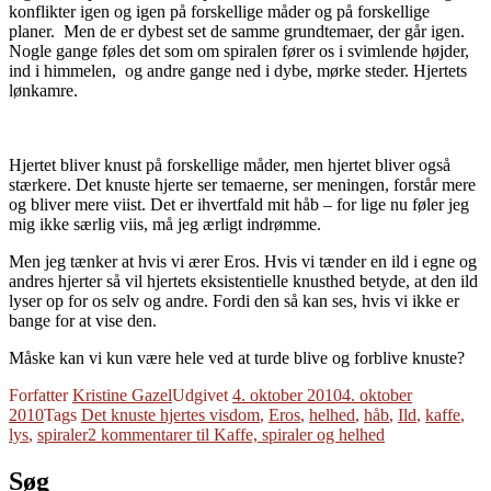
konflikter igen og igen på forskellige måder og på forskellige
planer. Men de er dybest set de samme grundtemaer, der går igen.
Nogle gange føles det som om spiralen fører os i svimlende højder,
ind i himmelen, og andre gange ned i dybe, mørke steder. Hjertets
lønkamre.
Hjertet bliver knust på forskellige måder, men hjertet bliver også
stærkere. Det knuste hjerte ser temaerne, ser meningen, forstår mere
og bliver mere viist. Det er ihvertfald mit håb – for lige nu føler jeg
mig ikke særlig viis, må jeg ærligt indrømme.
Men jeg tænker at hvis vi ærer Eros. Hvis vi tænder en ild i egne og
andres hjerter så vil hjertets eksistentielle knusthed betyde, at den ild
lyser op for os selv og andre. Fordi den så kan ses, hvis vi ikke er
bange for at vise den.
Måske kan vi kun være hele ved at turde blive og forblive knuste?
Forfatter
Kristine Gazel
Udgivet
4. oktober 2010
4. oktober
2010
Tags
Det knuste hjertes visdom
,
Eros
,
helhed
,
håb
,
Ild
,
kaffe
,
lys
,
spiraler
2 kommentarer
til Kaffe, spiraler og helhed
Søg