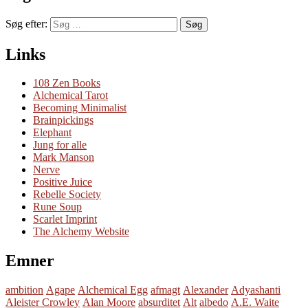
Søg efter:
Søg
Links
108 Zen Books
Alchemical Tarot
Becoming Minimalist
Brainpickings
Elephant
Jung for alle
Mark Manson
Nerve
Positive Juice
Rebelle Society
Rune Soup
Scarlet Imprint
The Alchemy Website
Emner
ambition
Agape
Alchemical Egg
afmagt
Alexander
Adyashanti
Aleister Crowley
Alan Moore
absurditet
Alt
albedo
A.E. Waite