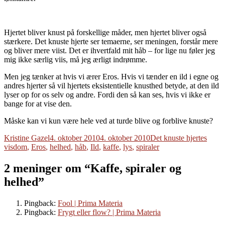
Hjertet bliver knust på forskellige måder, men hjertet bliver også
stærkere. Det knuste hjerte ser temaerne, ser meningen, forstår mere
og bliver mere viist. Det er ihvertfald mit håb – for lige nu føler jeg
mig ikke særlig viis, må jeg ærligt indrømme.
Men jeg tænker at hvis vi ærer Eros. Hvis vi tænder en ild i egne og
andres hjerter så vil hjertets eksistentielle knusthed betyde, at den ild
lyser op for os selv og andre. Fordi den så kan ses, hvis vi ikke er
bange for at vise den.
Måske kan vi kun være hele ved at turde blive og forblive knuste?
Forfatter
Udgivet
Tags
Kristine Gazel
4. oktober 2010
4. oktober 2010
Det knuste hjertes
visdom
,
Eros
,
helhed
,
håb
,
Ild
,
kaffe
,
lys
,
spiraler
2 meninger om “Kaffe, spiraler og
helhed”
Pingback:
Fool | Prima Materia
Pingback:
Frygt eller flow? | Prima Materia