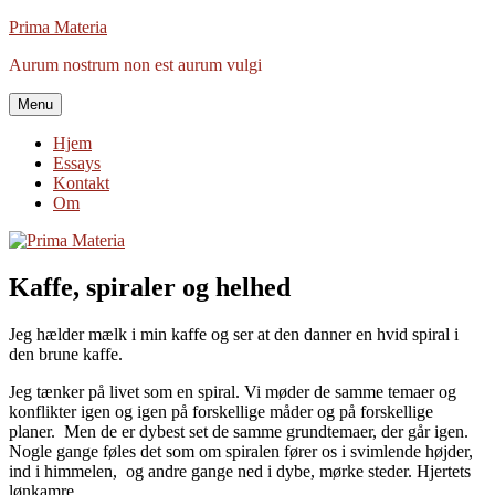
Videre
Prima Materia
til
Aurum nostrum non est aurum vulgi
indhold
Menu
Hjem
Essays
Kontakt
Om
Kaffe, spiraler og helhed
Jeg hælder mælk i min kaffe og ser at den danner en hvid spiral i
den brune kaffe.
Jeg tænker på livet som en spiral. Vi møder de samme temaer og
konflikter igen og igen på forskellige måder og på forskellige
planer. Men de er dybest set de samme grundtemaer, der går igen.
Nogle gange føles det som om spiralen fører os i svimlende højder,
ind i himmelen, og andre gange ned i dybe, mørke steder. Hjertets
lønkamre.