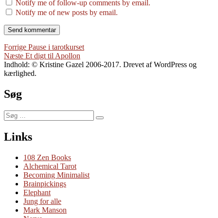
Notify me of follow-up comments by email.
Notify me of new posts by email.
Indlægsnavigation
Forrige
Forrige
Pause i tarotkurset
Næste
indlæg:
Næste
Et digt til Apollon
indlæg:
Indhold: © Kristine Gazel 2006-2017. Drevet af WordPress og
kærlighed.
Søg
Søg
Søg
efter:
Links
108 Zen Books
Alchemical Tarot
Becoming Minimalist
Brainpickings
Elephant
Jung for alle
Mark Manson