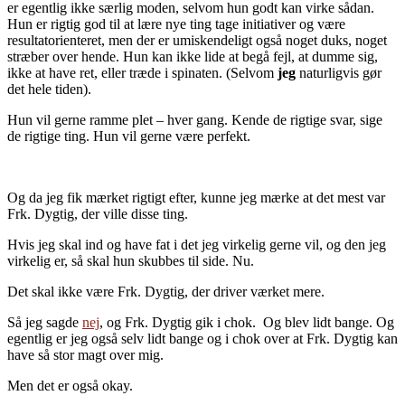
er egentlig ikke særlig moden, selvom hun godt kan virke sådan.
Hun er rigtig god til at lære nye ting tage initiativer og være
resultatorienteret, men der er umiskendeligt også noget duks, noget
stræber over hende. Hun kan ikke lide at begå fejl, at dumme sig,
ikke at have ret, eller træde i spinaten. (Selvom
jeg
naturligvis gør
det hele tiden).
Hun vil gerne ramme plet – hver gang. Kende de rigtige svar, sige
de rigtige ting. Hun vil gerne være perfekt.
Og da jeg fik mærket rigtigt efter, kunne jeg mærke at det mest var
Frk. Dygtig, der ville disse ting.
Hvis jeg skal ind og have fat i det jeg virkelig gerne vil, og den jeg
virkelig er, så skal hun skubbes til side. Nu.
Det skal ikke være Frk. Dygtig, der driver værket mere.
Så jeg sagde
nej
, og Frk. Dygtig gik i chok. Og blev lidt bange. Og
egentlig er jeg også selv lidt bange og i chok over at Frk. Dygtig kan
have så stor magt over mig.
Men det er også okay.