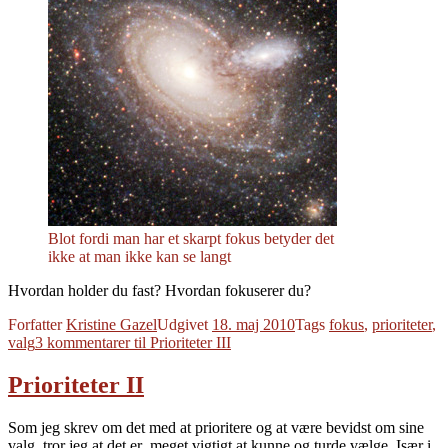
Blot fordi man har et skarpt fokus betyder det
ikke at man ikke kan se langt
Hvordan holder du fast? Hvordan fokuserer du?
Forfatter
Kristine Gazel
Udgivet
18. maj 2010
Tags
fokus
,
prioriteter
,
valg
3 kommentarer
til Prioriteter III
Prioriteter II
Som jeg skrev om det med at prioritere og at være bevidst om sine
valg, tror jeg at det er meget vigtigt at kunne og turde vælge. Især i