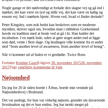
Nogle gange er det nødvendigt at forlade den slagne vej og gå ind i
mørket, det kan være en tyst og stille vej, det kan være en kølig og
ensom vej. Ind i mørkets hjerte. Hvem ved, hvad vi finder derinde?
Peter Kingsley, som nok bedst kan beskrives som en moderne
mystiker, skriver også om, hvordan man i oldtidens Grækenland
havde en tradition med at heale ved at gå i hi. Han kalder det
incubation
. I en mørk hule, uden at gøre noget andet end at ligge
som død, vente i flere dage. Og healingen ville komme fra et andet
sted “from another level of awareness, from another level of being”.
Når vi kommer ud af hulen er vi genfødte. Twice Born.
Forfatter
Kristine Gazel
Udgivet
28. november 2015
28. november
2015
Tags
valg
Skriv kommentar
til Valg
Nøjsomhed
Da jeg for 20 år siden boede i Århus, boede min veninde på
Nøjsomhedsvej i Brabrand.
Det var pudsigt, for hun var virkelig nøjsom, grundet sin daværende
livssituation og det er hun endnu. Jeg har tænkt meget på