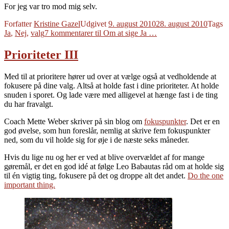
For jeg var tro mod mig selv.
Forfatter
Kristine Gazel
Udgivet
9. august 2010
28. august 2010
Tags
Ja
,
Nej
,
valg
7 kommentarer
til Om at sige Ja …
Prioriteter III
Med til at prioritere hører ud over at vælge også at vedholdende at
fokusere på dine valg. Altså at holde fast i dine prioriteter. At holde
snuden i sporet. Og lade være med alligevel at hænge fast i de ting
du har fravalgt.
Coach Mette Weber skriver på sin blog om
fokuspunkter
. Det er en
god øvelse, som hun foreslår, nemlig at skrive fem fokuspunkter
ned, som du vil holde sig for øje i de næste seks måneder.
Hvis du lige nu og her er ved at blive overvældet af for mange
gøremål, er det en god idé at følge Leo Babautas råd om at holde sig
til én vigtig ting, fokusere på det og droppe alt det andet.
Do the one
important thing.