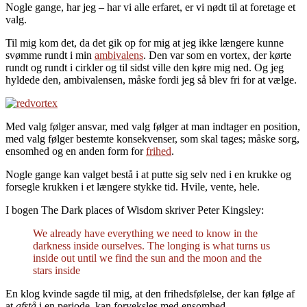
Nogle gange, har jeg – har vi alle erfaret, er vi nødt til at foretage et
valg.
Til mig kom det, da det gik op for mig at jeg ikke længere kunne
svømme rundt i min
ambivalens
. Den var som en vortex, der kørte
rundt og rundt i cirkler og til sidst ville den køre mig ned. Og jeg
hyldede den, ambivalensen, måske fordi jeg så blev fri for at vælge.
Med valg følger ansvar, med valg følger at man indtager en position,
med valg følger bestemte konsekvenser, som skal tages; måske sorg,
ensomhed og en anden form for
frihed
.
Nogle gange kan valget bestå i at putte sig selv ned i en krukke og
forsegle krukken i et længere stykke tid. Hvile, vente, hele.
I bogen The Dark places of Wisdom skriver Peter Kingsley:
We already have everything we need to know in the
darkness inside ourselves. The longing is what turns us
inside out until we find the sun and the moon and the
stars inside
En klog kvinde sagde til mig, at den frihedsfølelse, der kan følge af
at
afstå
i en periode, kan forveksles med ensomhed.