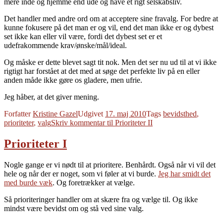
mere inde og hjemme end ude og have et rigt selskabsliv.
Det handler med andre ord om at acceptere sine fravalg. For bedre at
kunne fokusere på det man er og vil, end det man ikke er og dybest
set ikke kan eller vil være, fordi det dybest set er et
udefrakommende krav/ønske/mål/ideal.
Og måske er dette blevet sagt tit nok. Men det ser nu ud til at vi ikke
rigtigt har forstået at det med at søge det perfekte liv på en eller
anden måde ikke gøre os gladere, men ufrie.
Jeg håber, at det giver mening.
Forfatter
Kristine Gazel
Udgivet
17. maj 2010
Tags
bevidsthed
,
prioriteter
,
valg
Skriv kommentar
til Prioriteter II
Prioriteter I
Nogle gange er vi nødt til at prioritere. Benhårdt. Også når vi vil det
hele og når der er noget, som vi føler at vi burde.
Jeg har smidt det
med burde væk
. Og foretrækker at vælge.
Så prioriteringer handler om at skære fra og vælge til. Og ikke
mindst være bevidst om og stå ved sine valg.