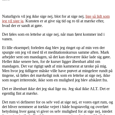
Naturligvis vil jeg ikke sige nej, blot for at sige nej,
lige så lidt som
jeg vil sige ja
. Kunsten er at give sig tid og ro til at mærke efter,
hvad der er sandt at gøre.
Det føles som en lettelse at sige nej, når man først kommer ind i
vanen.
Et lille eksempel; forleden dag blev jeg ringet op af min ven der
spurgte om jeg vil med til et meditationskursus samme aften. Mark
arbejder sent om mandagen, så det kan desværre ikke lade sig gøre.
Heller ikke senere hen, for de kurser ligger åbenbart altid om
mandagen. Det var rigtigt sødt af min kammerat at tænke på mig.
Men hvor jeg tidligere måske ville have prøvet at mingelere rundt på
tingene, så føltes det mærkeligt nok som en lettelse at sige nej, ikke
som noget irriterende, ikke som en mulighed jeg blev afskåret fra.
Det er åbenbart ikke det jeg skal lige nu. Jeg skal ikke ALT. Det er
egentlig fint at mærke.
Det rum vi definerer for os selv ved at sige nej, er vores eget rum, og
det bliver nemmere at trække vejret i både bogstavelig og overført
betydning hver gang vi giver os selv mulighed for at sige nej, istedet