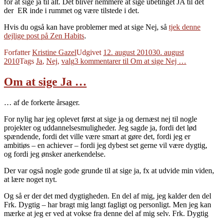
for at sige ja til alt. Det bliver nemmere at sige ubetinget JA til det
der ER inde i rummet og være tilstede i det.
Hvis du også kan have problemer med at sige Nej, så
tjek denne
dejlige post på Zen Habits
.
Forfatter
Kristine Gazel
Udgivet
12. august 2010
30. august
2010
Tags
Ja
,
Nej
,
valg
3 kommentarer
til Om at sige Nej …
Om at sige Ja …
… af de forkerte årsager.
For nylig har jeg oplevet først at sige ja og dernæst nej til nogle
projekter og uddannelsesmuligheder. Jeg sagde ja, fordi det lød
spændende, fordi det ville være smart at gøre det, fordi jeg er
ambitiøs – en achiever – fordi jeg dybest set gerne vil være dygtig,
og fordi jeg ønsker anerkendelse.
Der var også nogle gode grunde til at sige ja, fx at udvide min viden,
at lære noget nyt.
Og så er der det med dygtigheden. En del af mig, jeg kalder den del
Frk. Dygtig – har bragt mig langt fagligt og personligt. Men jeg kan
mærke at jeg er ved at vokse fra denne del af mig selv. Frk. Dygtig