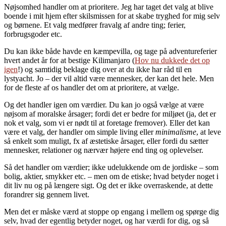
Nøjsomhed handler om at prioritere. Jeg har taget det valg at blive
boende i mit hjem efter skilsmissen for at skabe tryghed for mig selv
og børnene. Et valg medfører fravalg af andre ting; ferier,
forbrugsgoder etc.
Du kan ikke både havde en kæmpevilla, og tage på adventureferier
hvert andet år for at bestige Kilimanjaro (
Hov nu dukkede det op
igen
!) og samtidig beklage dig over at du ikke har råd til en
lystyacht. Jo – der vil altid være mennesker, der kan det hele. Men
for de fleste af os handler det om at prioritere, at vælge.
Og det handler igen om værdier. Du kan jo også vælge at være
nøjsom af moralske årsager; fordi det er bedre for miljøet (ja, det er
nok et valg, som vi er nødt til at foretage fremover). Eller det kan
være et valg, der handler om simple living eller
minimalisme
, at leve
så enkelt som muligt, fx af æstetiske årsager, eller fordi du sætter
mennesker, relationer og nærvær højere end ting og oplevelser.
Så det handler om værdier; ikke udelukkende om de jordiske – som
bolig, aktier, smykker etc. – men om de etiske; hvad betyder noget i
dit liv nu og på længere sigt. Og det er ikke overraskende, at dette
forandrer sig gennem livet.
Men det er måske værd at stoppe op engang i mellem og spørge dig
selv, hvad der egentlig betyder noget, og har værdi for dig, og så