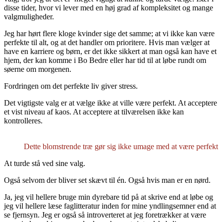
disse tider, hvor vi lever med en høj grad af kompleksitet og mange
valgmuligheder.
Jeg har hørt flere kloge kvinder sige det samme; at vi ikke kan være
perfekte til alt, og at det handler om prioritere. Hvis man vælger at
have en karriere og børn, er det ikke sikkert at man også kan have et
hjem, der kan komme i Bo Bedre eller har tid til at løbe rundt om
søerne om morgenen.
Fordringen om det perfekte liv giver stress.
Det vigtigste valg er at vælge ikke at ville være perfekt. At acceptere
et vist niveau af kaos. At acceptere at tilværelsen ikke kan
kontrolleres.
Dette blomstrende træ gør sig ikke umage med at være perfekt
At turde stå ved sine valg.
Også selvom der bliver set skævt til én. Også hvis man er en nørd.
Ja, jeg vil hellere bruge min dyrebare tid på at skrive end at løbe og
jeg vil hellere læse faglitteratur inden for mine yndlingsemner end at
se fjernsyn. Jeg er også så introverteret at jeg foretrækker at være