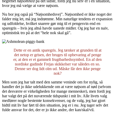
begrebet
nøjsomhed
på det sidste, fordi jeg nu selv er i en situation,
hvor jeg må vælge at være nøjsom.
Nu bor jeg også på “Nøjsomhedsvej”. Nøjsomhed er ikke noget der
falder mig let, må jeg indrømme. Min naturlige tendens er expansion
og udfoldelse, hvilket snarere gør mig til et pengesvin end en
sparegris – hvis jeg altså havde uanede midler. Og jeg har en naiv,
optimistisk tro på at det “hele nok skal gå”.
Dette er en antik sparegris. Jeg tænker at grunden til at
det netop er grisen, der bruges til opbevaring af penge
er, at den er et gammelt frugtbarhedssymbol. En af den
nordiske gudinde Frejas skikkelser var således en so.
Denne ser dog lidt olm ud. Måske får den ikke penge
nok?
Men som jeg har talt med den samme veninde om for nylig, så
handler det jo ikke udelukkende om at være nøjsom af nød (selvom
det desværre er virkeligheden for mange mennesker), men fordi jeg
har valgt det på det nuværende tidspunkt i mit liv. Alle livets valg
medfører nogle bestemte konsekvenser, og de valg, jeg har gjort
hidtil mit liv har ført til den situation, jeg er i
nu
. Jeg tager selv det
fulde ansvar for det, der er jo ikke andre, der kan/skal/vil.