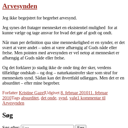
Arvesynden
Jeg ikke begejstret for begrebet arvesynd.
Jeg synes det fratager mennesket en eksistentiel mulighed for at
kunne vælge og tage ansvar for hvad det gør af godt og ondt.
Når man per definition qua sine menneskelighed er en synder, er det
svært at være andet – uden at være afhængig af Guds nåde eller
frelse. Men pointen med arvesynden er vel netop at mennesket er
afhængig af Guds nåde eller frelse.
Og det forklarer jo stadig ikke de onde ting der sker, verdens
tilfældige ondskab – og dog – naturkatastrofer sker som straf for
menneskets synd. Sådan kan det ihvertfald udlægges. Men det er en
absurditet – efter mine begreber.
Forfatter
Kristine Gazel
Udgivet
8. februar 2010
11. februar
2010
Tags
absurditet
,
det onde
,
synd
,
valg
1 kommentar
til
Arvesynden
Søg
Søg efter:
Søg