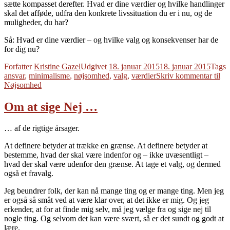
sætte kompasset derefter. Hvad er dine værdier og hvilke handlinger
skal det afføde, udfra den konkrete livssituation du er i nu, og de
muligheder, du har?
Så: Hvad er dine værdier – og hvilke valg og konsekvenser har de
for dig nu?
Forfatter
Kristine Gazel
Udgivet
18. januar 2015
18. januar 2015
Tags
ansvar
,
minimalisme
,
nøjsomhed
,
valg
,
værdier
Skriv kommentar
til
Nøjsomhed
Om at sige Nej …
… af de rigtige årsager.
At definere betyder at trække en grænse. At definere betyder at
bestemme, hvad der skal være indenfor og – ikke uvæsentligt –
hvad der skal være udenfor den grænse. At tage et valg, og dermed
også et fravalg.
Jeg beundrer folk, der kan nå mange ting og er mange ting. Men jeg
er også så småt ved at være klar over, at det ikke er mig. Og jeg
erkender, at for at finde mig selv, må jeg vælge fra og sige nej til
nogle ting. Og selvom det kan være svært, så er det sundt og godt at
lære.