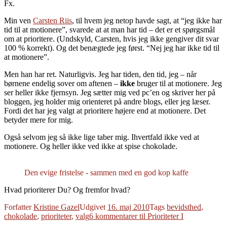
Fx.
Min ven
Carsten Riis
, til hvem jeg netop havde sagt, at “jeg ikke har
tid til at motionere”, svarede at at man har tid – det er et spørgsmål
om at prioritere. (Undskyld, Carsten, hvis jeg ikke gengiver dit svar
100 % korrekt). Og det benægtede jeg først. “Nej jeg har ikke tid til
at motionere”.
Men han har ret. Naturligvis. Jeg har tiden, den tid, jeg – når
børnene endelig sover om aftenen –
ikke
bruger til at motionere. Jeg
ser heller ikke fjernsyn. Jeg sætter mig ved pc’en og skriver her på
bloggen, jeg holder mig orienteret på andre blogs, eller jeg læser.
Fordi det har jeg valgt at prioritere højere end at motionere. Det
betyder mere for mig.
Også selvom jeg så ikke lige taber mig. Ihvertfald ikke ved at
motionere. Og heller ikke ved ikke at spise chokolade.
Den evige fristelse - sammen med en god kop kaffe
Hvad prioriterer Du? Og fremfor hvad?
Forfatter
Kristine Gazel
Udgivet
16. maj 2010
Tags
bevidsthed
,
chokolade
,
prioriteter
,
valg
6 kommentarer
til Prioriteter I