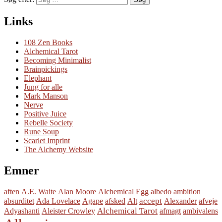
Links
108 Zen Books
Alchemical Tarot
Becoming Minimalist
Brainpickings
Elephant
Jung for alle
Mark Manson
Nerve
Positive Juice
Rebelle Society
Rune Soup
Scarlet Imprint
The Alchemy Website
Emner
aften
A.E. Waite
Alan Moore
Alchemical Egg
albedo
ambition
accept
absurditet
Ada Lovelace
Agape
afsked
Alt
Alexander
afveje
Alchemical Tarot
Adyashanti
Aleister Crowley
afmagt
ambivalens