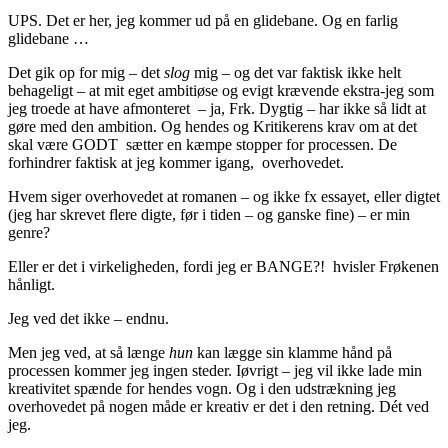
UPS. Det er her, jeg kommer ud på en glidebane. Og en farlig
glidebane …
Det gik op for mig – det
slog
mig – og det var faktisk ikke helt
behageligt – at mit eget ambitiøse og evigt krævende ekstra-jeg som
jeg troede at have afmonteret – ja, Frk. Dygtig – har ikke så lidt at
gøre med den ambition. Og hendes og Kritikerens krav om at det
skal være GODT sætter en kæmpe stopper for processen. De
forhindrer faktisk at jeg kommer igang, overhovedet.
Hvem siger overhovedet at romanen – og ikke fx essayet, eller digtet
(jeg har skrevet flere digte, før i tiden – og ganske fine) – er min
genre?
Eller er det i virkeligheden, fordi jeg er BANGE?! hvisler Frøkenen
hånligt.
Jeg ved det ikke – endnu.
Men jeg ved, at så længe
hun
kan lægge sin klamme hånd på
processen kommer jeg ingen steder. Iøvrigt – jeg vil ikke lade min
kreativitet spænde for hendes vogn. Og i den udstrækning jeg
overhovedet på nogen måde er kreativ er det i den retning. Dét ved
jeg.