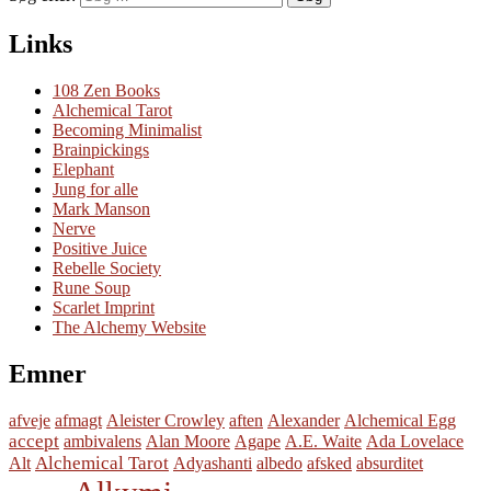
Links
108 Zen Books
Alchemical Tarot
Becoming Minimalist
Brainpickings
Elephant
Jung for alle
Mark Manson
Nerve
Positive Juice
Rebelle Society
Rune Soup
Scarlet Imprint
The Alchemy Website
Emner
afveje
afmagt
Aleister Crowley
aften
Alexander
Alchemical Egg
accept
ambivalens
Alan Moore
Agape
A.E. Waite
Ada Lovelace
Alchemical Tarot
Alt
Adyashanti
albedo
afsked
absurditet