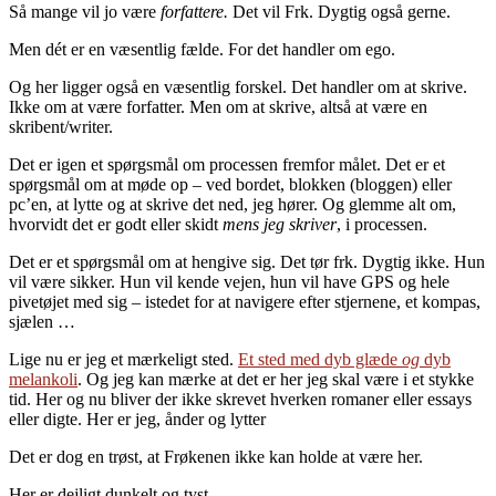
Så mange vil jo være
forfattere.
Det vil Frk. Dygtig også gerne.
Men dét er en væsentlig fælde. For det handler om ego.
Og her ligger også en væsentlig forskel. Det handler om at skrive.
Ikke om at være forfatter. Men om at skrive, altså at være en
skribent/writer.
Det er igen et spørgsmål om processen fremfor målet. Det er et
spørgsmål om at møde op – ved bordet, blokken (bloggen) eller
pc’en, at lytte og at skrive det ned, jeg hører. Og glemme alt om,
hvorvidt det er godt eller skidt
mens jeg skriver
,
i processen.
Det er et spørgsmål om at hengive sig. Det tør frk. Dygtig ikke. Hun
vil være sikker. Hun vil kende vejen, hun vil have GPS og hele
pivetøjet med sig – istedet for at navigere efter stjernene, et kompas,
sjælen …
Lige nu er jeg et mærkeligt sted.
Et sted med dyb glæde
og
dyb
melankoli
. Og jeg kan mærke at det er her jeg skal være i et stykke
tid. Her og nu bliver der ikke skrevet hverken romaner eller essays
eller digte. Her er jeg, ånder og lytter
Det er dog en trøst, at Frøkenen ikke kan holde at være her.
Her er dejligt dunkelt og tyst.