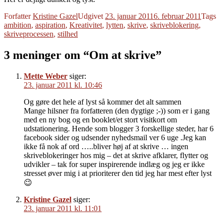
Forfatter
Kristine Gazel
Udgivet
23. januar 2011
6. februar 2011
Tags
ambition
,
aspiration
,
Kreativitet
,
lytten
,
skrive
,
skriveblokering
,
skriveprocessen
,
stilhed
3 meninger om “Om at skrive”
Mette Weber
siger:
23. januar 2011 kl. 10:46
Og gøre det hele af lyst så kommer det alt sammen
Mange hilsner fra forfatteren (den dygtige ;-)) som er i gang
med en ny bog og en booklet/et stort visitkort om
udstationering. Hende som blogger 3 forskellige steder, har 6
facebook sider og udsender nyhedsmail ver 6 uge .Jeg kan
ikke få nok af ord …..bliver høj af at skrive … ingen
skriveblokeringer hos mig – det at skrive afklarer, flytter og
udvikler – tak for super inspirerende indlæg og jeg er ikke
stresset øver mig i at prioriterer den tid jeg har mest efter lyst
😉
Kristine Gazel
siger:
23. januar 2011 kl. 11:01