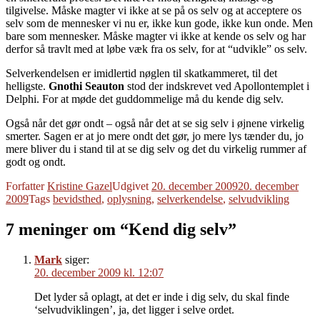
tilgivelse. Måske magter vi ikke at se på os selv og at acceptere os
selv som de mennesker vi nu er, ikke kun gode, ikke kun onde. Men
bare som mennesker. Måske magter vi ikke at kende os selv og har
derfor så travlt med at løbe væk fra os selv, for at “udvikle” os selv.
Selverkendelsen er imidlertid nøglen til skatkammeret, til det
helligste.
Gnothi Seauton
stod der indskrevet ved Apollontemplet i
Delphi. For at møde det guddommelige må du kende dig selv.
Også når det gør ondt – også når det at se sig selv i øjnene virkelig
smerter. Sagen er at jo mere ondt det gør, jo mere lys tænder du, jo
mere bliver du i stand til at se dig selv og det du virkelig rummer af
godt og ondt.
Forfatter
Kristine Gazel
Udgivet
20. december 2009
20. december
2009
Tags
bevidsthed
,
oplysning
,
selverkendelse
,
selvudvikling
7 meninger om “Kend dig selv”
Mark
siger:
20. december 2009 kl. 12:07
Det lyder så oplagt, at det er inde i dig selv, du skal finde
‘selvudviklingen’, ja, det ligger i selve ordet.