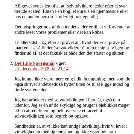
Alligevel synes jeg ofte, at ‘selvudviklere’ leder efter et svar
derude et sted. Enten i en bog, et kursus en hjemmeside eller
hos en anden person. Underligt nok egentlig.
Det udspringer nok af den tendens, der er til, at vi forventer at
andre løser vores problemer eller det kan købes.
Til allersidst – og efter at prøvet alt, hvad der er at prøve på
markedet – så finder ‘selvudvikleren’ frem til sig selv igen og
finder ud af, at det faktisk er både der, det starter og slutter.
Det Lille Spørgsmål
siger:
25. december 2009 kl. 21:14
Jeg kunne ikke være mere enig i din betragtning, men som du
også skriver andetsteds så byder tiden os til at kigge indad og
finde svarene der.
Jeg har arbejdet med selvudviklingen i flere år, også den
udenfor. Jeg er én af de skyldige og bruger i øjeblikket meget
tid på at redefinere og helt overveje et farvel til
selvudviklingen som begreb og opgave.
Sandheden er, at vi ikke kan undgå udvikling, hvis vi lever i
virkeligheden med øjnene åbne og ikke viger udenom