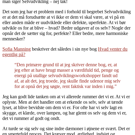
man siger Selvudvikling – nej tak!
Det som jeg har et problem med i forhold til begrebet Selvudvikling
er at det må forudsætte at vi ikke er dem vi skal være, at vi på en
eller anden måde er uudviklede eller defekte, uperfekte. At vi bør
udvikle os for at blive – hvad? Bedre udgaver af os selv? Nogle der
opnår det de sætter sig for, perfekte? Eller bedre, mere harmoniske
mennesker?
Sofia Manning
beskriver det således i sin nye bog
Hvad venter du
egentlig på?
“Den primære grund til at jeg skriver denne bog, er, at
jeg efter at have brugt masser a værdifuld tid, penge og
energi på utallige selvudviklingsworkshopper fandt ud
af, at alt det, jeg troede, jeg skulle finde udenor mig selv
for at opnå det jeg søgte, rent faktisk var inden i mig.”
Jeg kan godt lide tanken om at vi allerede rummer det vi er. At vi er
oplyste. Men at det handler om at erkende os selv, selv at tænde
lyset, at blive bevidste om dem vi er. For ofte har vi selv lagt en
skygge, et klæde, over lampen, og har glemt os selv og dem vi er,
det vi rummer af godt og ondt.
At turde se sig selv og sine indre dæmoner i øjnene er svært. Det er
en smertefuld proces. Det kræver mod, ærlighed, indsigt og