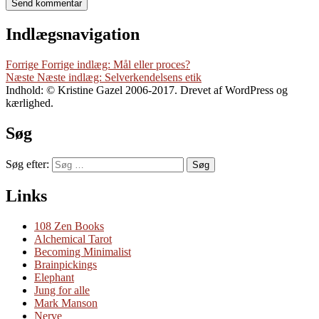
Indlægsnavigation
Forrige
Forrige indlæg:
Mål eller proces?
Næste
Næste indlæg:
Selverkendelsens etik
Indhold: © Kristine Gazel 2006-2017. Drevet af WordPress og
kærlighed.
Søg
Søg efter:
Søg
Links
108 Zen Books
Alchemical Tarot
Becoming Minimalist
Brainpickings
Elephant
Jung for alle
Mark Manson
Nerve