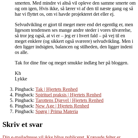
smerten. Med mindre vi altså vil opleve den samme smerte om
og om igen, Hvis ikke, så lærer vi af den til næste gang og så
har vi flyttet os, om vi havde projekteret det eller ej.
Selvudvikling er gjort til meget mere end det egentlig er, men
ligesom tendensen ses mange andre steder i vores tilværelse,
så tror jeg også, at vi er – jeg er i hvert fald – på vej til en
meget enklere (og sikkert også sværere) selvudvikling. Men i
den ligger indsigten, balancen og stilheden, den ligger indeni
os alle.
Tak for dine fine og meget smukke indlæg her på bloggen.
Kh
Lykke
Pingback:
Tak | Hjertets Renhed
Pingback:
Spirituel praksis | Hjertets Renhed
Pingback:
Tarottens Djævel | Hjertets Renhed
Pingback:
New Age | Hjertets Renhed
Pingback:
Spørg | Prima Materia
Skriv et svar
Din e-mailadresse vil ikke blive publiceret.
Krævede felter er