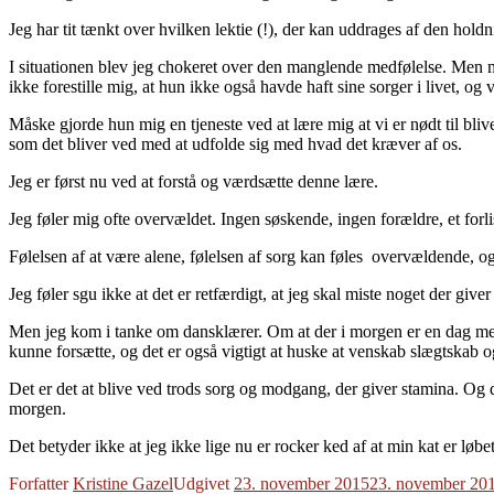
Jeg har tit tænkt over hvilken lektie (!), der kan uddrages af den holdn
I situationen blev jeg chokeret over den manglende medfølelse. Men 
ikke forestille mig, at hun ikke også havde haft sine sorger i livet, og v
Måske gjorde hun mig en tjeneste ved at lære mig at vi er nødt til bliv
som det bliver ved med at udfolde sig med hvad det kræver af os.
Jeg er først nu ved at forstå og værdsætte denne lære.
Jeg føler mig ofte overvældet. Ingen søskende, ingen forældre, et forl
Følelsen af at være alene, følelsen af sorg kan føles overvældende, og
Jeg føler sgu ikke at det er retfærdigt, at jeg skal miste noget der g
Men jeg kom i tanke om dansklærer. Om at der i morgen er en dag med børn
kunne forsætte, og det er også vigtigt at huske at venskab slægtskab 
Det er det at blive ved trods sorg og modgang, der giver stamina. Og det
morgen.
Det betyder ikke at jeg ikke lige nu er rocker ked af at min kat er løbe
Forfatter
Kristine Gazel
Udgivet
23. november 2015
23. november 20