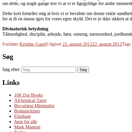
om dette, og nogle gange tror vi at vi er ligegyldige for andre mennesk
Dette kort fortæller mig at hvis vi er bevidste om denne enkle sandhed,
for at få en masse igen for vores egen skyld. Det er jo ikke sikkert at
Divinatorisk betydning
Tålmodighed, disciplin, arbejde, høst, omsorg, nænsomhed, jordbunde
Forfatter
Kristine Gazel
Udgivet
22. august 2012
22. august 2012
Tags
Søg
Søg efter:
Søg
Links
108 Zen Books
Alchemical Tarot
Becoming Minimalist
Brainpickings
Elephant
Jung for alle
Mark Manson