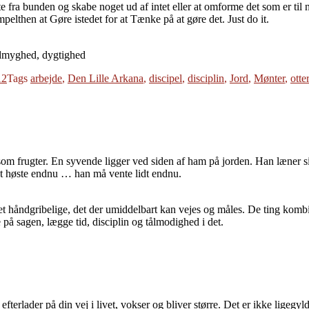
e fra bunden og skabe noget ud af intet eller at omforme det som er til 
pelthen at Gøre istedet for at Tænke på at gøre det. Just do it.
 ydmyghed, dygtighed
12
Tags
arbejde
,
Den Lille Arkana
,
discipel
,
disciplin
,
Jord
,
Mønter
,
otte
 frugter. En syvende ligger ved siden af ham på jorden. Han læner sig 
 at høste endnu … han må vente lidt endnu.
 det håndgribelige, det der umiddelbart kan vejes og måles. De ting kombi
 på sagen, lægge tid, disciplin og tålmodighed i det.
efterlader på din vej i livet, vokser og bliver større. Det er ikke ligeg