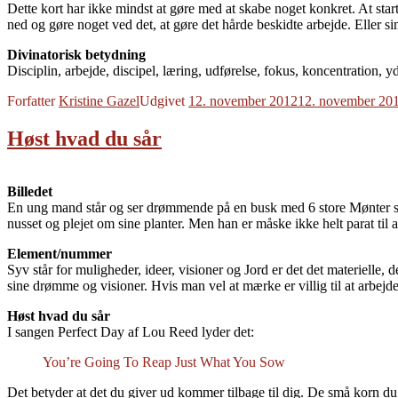
Dette kort har ikke mindst at gøre med at skabe noget konkret. At start
ned og gøre noget ved det, at gøre det hårde beskidte arbejde. Eller sim
Divinatorisk betydning
Disciplin, arbejde, discipel, læring, udførelse, fokus, koncentration,
Forfatter
Kristine Gazel
Udgivet
12. november 2012
12. november 20
Høst hvad du sår
Billedet
En ung mand står og ser drømmende på en busk med 6 store Mønter som
nusset og plejet om sine planter. Men han er måske ikke helt parat til
Element/nummer
Syv står for muligheder, ideer, visioner og Jord er det det materielle,
sine drømme og visioner. Hvis man vel at mærke er villig til at arbejde
Høst hvad du sår
I sangen Perfect Day af Lou Reed lyder det:
You’re Going To Reap Just What You Sow
Det betyder at det du giver ud kommer tilbage til dig. De små korn du 