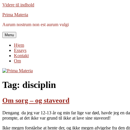
Videre til indhold
Prima Materia
Aurum nostrum non est aurum vulgi
Menu
Hjem
Essays
Kontakt
Om
Tag:
disciplin
Om sorg – og staveord
Dengang da jeg var 12-13 år og min far lige var død, havde jeg en dag
prompte, at det ikke var grund til ikke at lave sine staveord!
Ikke megen forståelse at hente der, og ikke megen afvigelse fra den disc