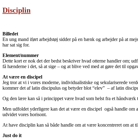
Disciplin
Billedet
En ung mand iført arbejdstøj sidder på en bænk og arbejder på at mejsl
har sat sig for.
Element/nummer
Dette kort er nok det der bedst beskriver hvad otterne handler om; ud
få hænderne i det, så at sige – og at blive ved med at gøre det til opga
At være en discipel
Jeg tror at vi i vores moderne, individualistiske og sekulariserede ver
kommer det af latin discipulus og betyder blot “elev” – af latin discipu
Og den lære kan så i princippet være hvad som helst fra et håndværk til 
Men udfoldet yderligere kan det at være en discipel også handle om at v
udvidet vores horisont.
At have disciplin kan så både handle om at være koncentreret om at tile
Just do it