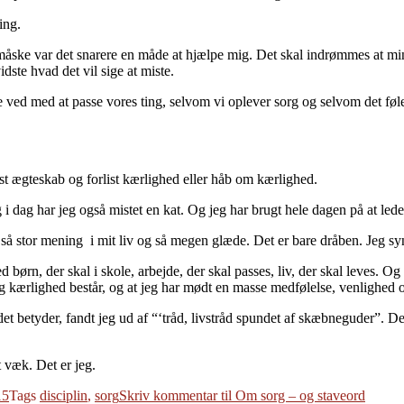
ing.
måske var det snarere en måde at hjælpe mig. Det skal indrømmes at mi
idste hvad det vil sige at miste.
e ved med at passe vores ting, selvom vi oplever sorg og selvom det føles
ist ægteskab og forlist kærlighed eller håb om kærlighed.
 i dag har jeg også mistet en kat. Og jeg har brugt hele dagen på at led
iver så stor mening i mit liv og så megen glæde. Det er bare dråben. Jeg
, der skal i skole, arbejde, der skal passes, liv, der skal leves. Og det 
og kærlighed består, og at jeg har mødt en masse medfølelse, venlighed 
 betyder, fandt jeg ud af “‘tråd, livstråd spundet af skæbneguder”. Det er
t væk. Det er jeg.
15
Tags
disciplin
,
sorg
Skriv kommentar
til Om sorg – og staveord