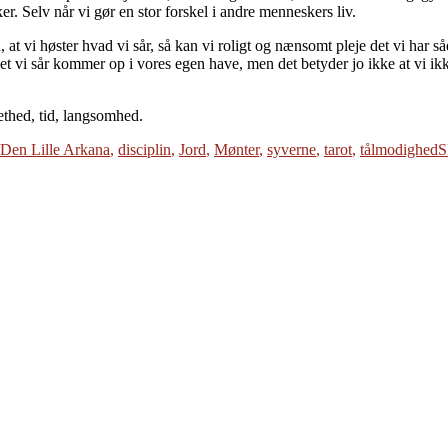
er. Selv når vi gør en stor forskel i andre menneskers liv.
 at vi høster hvad vi sår, så kan vi roligt og nænsomt pleje det vi har 
 det vi sår kommer op i vores egen have, men det betyder jo ikke at vi ik
thed, tid, langsomhed.
Den Lille Arkana
,
disciplin
,
Jord
,
Mønter
,
syverne
,
tarot
,
tålmodighed
S