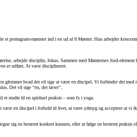
e et pentagram-mønster ind i en ud af 8 Mønter. Han arbejder koncentrer
førelse, arbejde disciplin, fokus. Sammen med Mønternes Jord-element han
ven er udført. At være disciplineret.
den glemmer hvad det vil sige at være en discipel. Vi forbinder det med 
lus. Det vil sige “en, der lærer”.
et studie til en spirituel praksis – som fx i yoga.
ære en discipel i forhold til livet, at være ydmyg og acceptere at vi ikk
gne sig en bestemt konkret kunnen, eller at følge en bestemt praksis elle