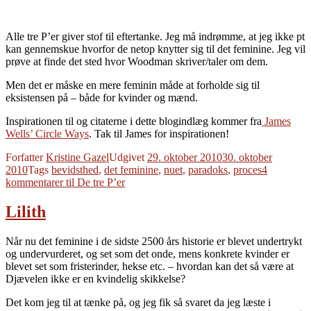
Alle tre P’er giver stof til eftertanke. Jeg må indrømme, at jeg ikke pt
kan gennemskue hvorfor de netop knytter sig til det feminine. Jeg vil
prøve at finde det sted hvor Woodman skriver/taler om dem.
Men det er måske en mere feminin måde at forholde sig til
eksistensen på – både for kvinder og mænd.
Inspirationen til og citaterne i dette blogindlæg kommer fra
James
Wells’ Circle Ways
. Tak til James for inspirationen!
Forfatter
Kristine Gazel
Udgivet
29. oktober 2010
30. oktober
2010
Tags
bevidsthed
,
det feminine
,
nuet
,
paradoks
,
proces
4
kommentarer
til De tre P’er
Lilith
Når nu det feminine i de sidste 2500 års historie er blevet undertrykt
og undervurderet, og set som det onde, mens konkrete kvinder er
blevet set som fristerinder, hekse etc. – hvordan kan det så være at
Djævelen ikke er en kvindelig skikkelse?
Det kom jeg til at tænke på, og jeg fik så svaret da jeg læste i