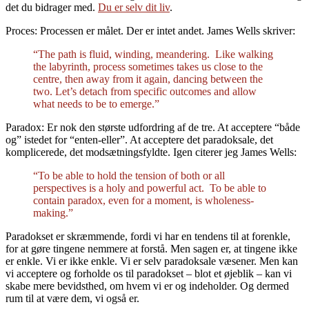
det du bidrager med.
Du er selv dit liv
.
Proces: Processen er målet. Der er intet andet. James Wells skriver:
“The path is fluid, winding, meandering. Like walking
the labyrinth, process sometimes takes us close to the
centre, then away from it again, dancing between the
two. Let’s detach from specific outcomes and allow
what needs to be to emerge.”
Paradox: Er nok den største udfordring af de tre. At acceptere “både
og” istedet for “enten-eller”. At acceptere det paradoksale, det
komplicerede, det modsætningsfyldte. Igen citerer jeg James Wells:
“To be able to hold the tension of both or all
perspectives is a holy and powerful act. To be able to
contain paradox, even for a moment, is wholeness-
making.”
Paradokset er skræmmende, fordi vi har en tendens til at forenkle,
for at gøre tingene nemmere at forstå. Men sagen er, at tingene ikke
er enkle. Vi er ikke enkle. Vi er selv paradoksale væsener. Men kan
vi acceptere og forholde os til paradokset – blot et øjeblik – kan vi
skabe mere bevidsthed, om hvem vi er og indeholder. Og dermed
rum til at være dem, vi også er.