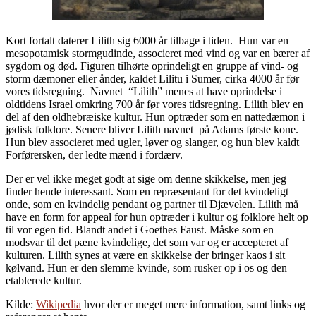
Kort fortalt daterer Lilith sig 6000 år tilbage i tiden. Hun var en
mesopotamisk stormgudinde, associeret med vind og var en bærer af
sygdom og død. Figuren tilhørte oprindeligt en gruppe af vind- og
storm dæmoner eller ånder, kaldet Lilitu i Sumer, cirka 4000 år før
vores tidsregning. Navnet “Lilith” menes at have oprindelse i
oldtidens Israel omkring 700 år før vores tidsregning. Lilith blev en
del af den oldhebræiske kultur. Hun optræder som en nattedæmon i
jødisk folklore. Senere bliver Lilith navnet på Adams første kone.
Hun blev associeret med ugler, løver og slanger, og hun blev kaldt
Forførersken, der ledte mænd i fordærv.
Der er vel ikke meget godt at sige om denne skikkelse, men jeg
finder hende interessant. Som en repræsentant for det kvindeligt
onde, som en kvindelig pendant og partner til Djævelen. Lilith må
have en form for appeal for hun optræder i kultur og folklore helt op
til vor egen tid. Blandt andet i Goethes Faust. Måske som en
modsvar til det pæne kvindelige, det som var og er accepteret af
kulturen. Lilith synes at være en skikkelse der bringer kaos i sit
kølvand. Hun er den slemme kvinde, som rusker op i os og den
etablerede kultur.
Kilde:
Wikipedia
hvor der er meget mere information, samt links og