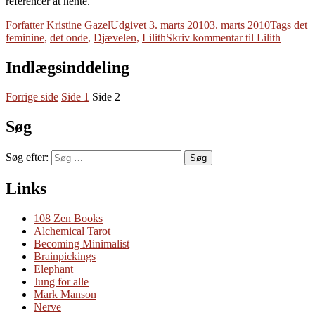
referencer at hente.
Forfatter
Kristine Gazel
Udgivet
3. marts 2010
3. marts 2010
Tags
det
feminine
,
det onde
,
Djævelen
,
Lilith
Skriv kommentar
til Lilith
Indlægsinddeling
Forrige side
Side
1
Side
2
Søg
Søg efter:
Søg
Links
108 Zen Books
Alchemical Tarot
Becoming Minimalist
Brainpickings
Elephant
Jung for alle
Mark Manson
Nerve