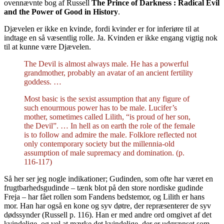
ovennævnte bog af Russell
The Prince of Darkness : Radical Evil
and the Power of Good in History
.
Djævelen er ikke en kvinde, fordi kvinder er for inferiøre til at
indtage en så væsentlig rolle. Ja. Kvinden er ikke engang vigtig nok
til at kunne være Djævelen.
The Devil is almost always male. He has a powerful
grandmother, probably an avatar of an ancient fertility
goddess. …
Most basic is the sexist assumption that any figure of
such enourmous power has to be male. Lucifer’s
mother, sometimes called Lilith, “is proud of her son,
the Devil”. … In hell as on earth the role of the female
is to follow and admire the male. Folklore reflected not
only contemporary society but the millennia-old
assumption of male supremacy and domination. (p.
116-117)
Så her ser jeg nogle indikationer; Gudinden, som ofte har været en
frugtbarhedsgudinde – tænk blot på den store nordiske gudinde
Freja – har fået rollen som Fandens bedstemor, og Lilith er hans
mor. Han har også en kone og syv døtre, der repræsenterer de syv
dødssynder (Russell p. 116). Han er med andre ord omgivet af det
kvindelige, og vel at mærke det kvindelige, der er udgrænset som