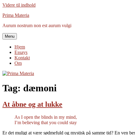
Videre til indhold
Prima Materia
Aurum nostrum non est aurum vulgi
Menu
Hjem
Essays
Kontakt
Om
Tag:
dæmoni
At åbne og at lukke
As I open the blinds in my mind,
I’m believing that you could stay
Er det muligt at være sødmefuld og mystisk på samme tid? En ven bes