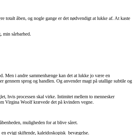
e totalt åben, og nogle gange er det nødvendigt at lukke af. At kaste
g, min sårbarhed.
hed. Men i andre sammenhænge kan det at lukke jo være en
ænser gennem sprog og handlen. Og anvender magt på utallige subtile og
let, hvis processen skal virke. Intimitet mellem to mennesker
e, som Virgina Woolf krævede det på kvinders vegne.
i åbenheden, muligheden for at blive såret.
 en evigt skiftende, kaleidoskopisk bevægelse.