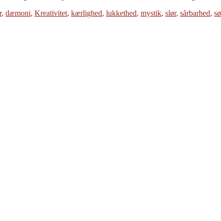
r
,
dæmoni
,
Kreativitet
,
kærlighed
,
lukkethed
,
mystik
,
slør
,
sårbarhed
,
s