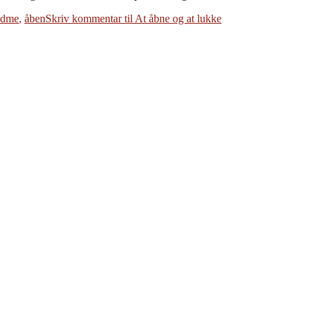
ødme
,
åben
Skriv kommentar
til At åbne og at lukke