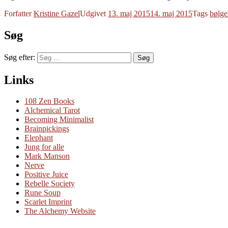
Forfatter
Kristine Gazel
Udgivet
13. maj 2015
14. maj 2015
Tags
bølge
Søg
Søg efter:
Søg
Links
108 Zen Books
Alchemical Tarot
Becoming Minimalist
Brainpickings
Elephant
Jung for alle
Mark Manson
Nerve
Positive Juice
Rebelle Society
Rune Soup
Scarlet Imprint
The Alchemy Website