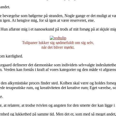
 andet.
e bevægelse som bølgerne på stranden, Nogle gange er det muligt at vær
m igen. At hengive mig, for så igen at være reserveret, ene.
. Hun aflæste mig i et nanosekund på trods af mit forsøg på at skjule mi
Tulipaner lukker sig sødmefuldt om sig selv,
når det bliver mørkt.
som kærlighed.
gaard definerer det dæmoniske som individets selvvalgte indesluttet
ium. Verden kan forstås i kraft af vores kategorier og den måde vi afgr
n den alkymistiske proces finder sted. Kolben skal være og holdes forseg
lukkede terapeutiske rum, og kreativiteten det kreative rum; Eget værels
e.
, at relatere, at trodse tvivlen og angsten for den smerte der kan ligge 
åbenhed og lukkethed på samme tid. Men det er, som med så meget andet,