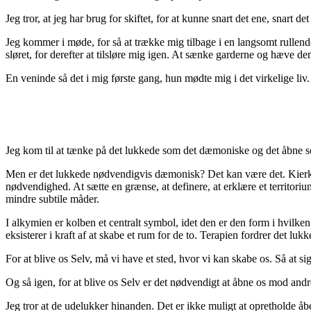
Jeg tror, at jeg har brug for skiftet, for at kunne snart det ene, snart det
Jeg kommer i møde, for så at trække mig tilbage i en langsomt rullend
sløret, for derefter at tilsløre mig igen. At sænke garderne og hæve de
En veninde så det i mig første gang, hun mødte mig i det virkelige liv
Jeg kom til at tænke på det lukkede som det dæmoniske og det åbne 
Men er det lukkede nødvendigvis dæmonisk? Det kan være det. Kierke
nødvendighed. At sætte en grænse, at definere, at erklære et territor
mindre subtile måder.
I alkymien er kolben et centralt symbol, idet den er den form i hvilke
eksisterer i kraft af at skabe et rum for de to. Terapien fordrer det 
For at blive os Selv, må vi have et sted, hvor vi kan skabe os. Så at sig
Og så igen, for at blive os Selv er det nødvendigt at åbne os mod andre
Jeg tror at de udelukker hinanden. Det er ikke muligt at opretholde 