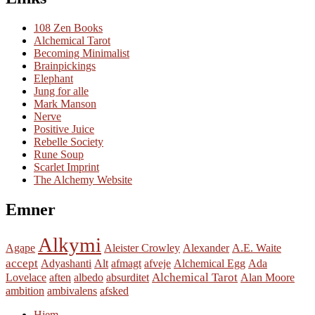
108 Zen Books
Alchemical Tarot
Becoming Minimalist
Brainpickings
Elephant
Jung for alle
Mark Manson
Nerve
Positive Juice
Rebelle Society
Rune Soup
Scarlet Imprint
The Alchemy Website
Emner
Alkymi
Agape
Aleister Crowley
Alexander
A.E. Waite
accept
Adyashanti
Alt
afmagt
afveje
Alchemical Egg
Ada
Alchemical Tarot
Lovelace
aften
albedo
absurditet
Alan Moore
ambition
ambivalens
afsked
Hjem