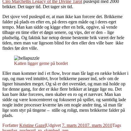
Ciro Marchettis Legacy of the Divine Tarot
puslespil med 2000
brikker. Det tager tid. Det tager
sin
tid.
Det sjove ved puslespil er, at man ikke kan forcere det. Brikkerne
falder på plads en efter en, på deres egen måde og i deres eget
tempo. Man kan sidde og kigge efter en brik, opgive, så vende
tilbage en time eller et døgn senere, og vips, der er den – lige
pludselig. Og faktisk har netop denne bestemte brik været der hele
tiden, men man var ligesom blind for den eller den ville bare ikke
findes før
den
ville.
Katten ligger gerne på bordet
Eller man kommer ind i et flow, hvor man får lagt en række brikker i
rap, og man ved intuitivt, hvor brikkerne passer ind, selv om de
ligner hinanden meget. Og så er det overstået, og man må holde op
for denne gang, for der er ikke flere brikker at lægge lige nu. Det
kan bare ikke forceres, men skaber en ro og et nærvær. Man kan
sidde og være koncentreret og fokuseret på spillet, og samtidig lade
nogle indre processer kværne løs om nogle andre ting, så man får
lige som styr på tingene – stille og roligt, mens brikkerne falder på
plads.
Forfatter
Kristine Gazel
Udgivet
7. marts 2010
7. marts 2010
Tags
hverdag
,
puslespil
,
ro
,
skønhed
,
zen