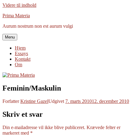
Videre til indhold
Prima Materia
Aurum nostrum non est aurum vulgi
Menu
Hjem
Essays
Kontakt
Om
Feminin/Maskulin
Forfatter
Kristine Gazel
Udgivet
7. marts 2010
12. december 2010
Skriv et svar
Din e-mailadresse vil ikke blive publiceret.
Krævede felter er
markeret med
*