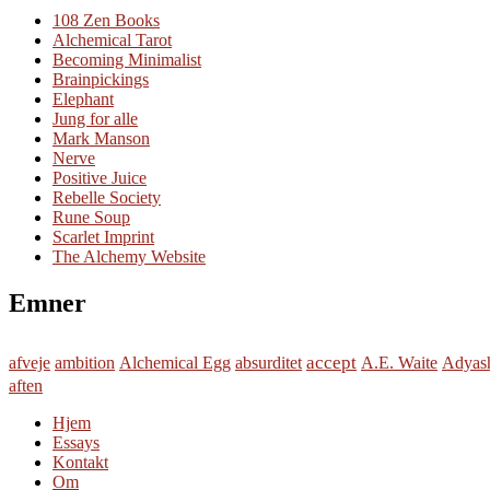
108 Zen Books
Alchemical Tarot
Becoming Minimalist
Brainpickings
Elephant
Jung for alle
Mark Manson
Nerve
Positive Juice
Rebelle Society
Rune Soup
Scarlet Imprint
The Alchemy Website
Emner
accept
afveje
ambition
Alchemical Egg
absurditet
A.E. Waite
Adyash
aften
Hjem
Essays
Kontakt
Om