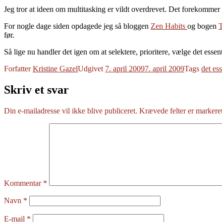
Jeg tror at ideen om multitasking er vildt overdrevet. Det forekommer 
For nogle dage siden opdagede jeg så bloggen
Zen Habits
og bogen
før.
Så lige nu handler det igen om at selektere, prioritere, vælge det essent
Forfatter
Kristine Gazel
Udgivet
7. april 2009
7. april 2009
Tags
det ess
Skriv et svar
Din e-mailadresse vil ikke blive publiceret.
Krævede felter er marker
Kommentar
*
Navn
*
E-mail
*