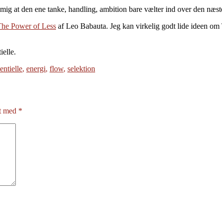
mig at den ene tanke, handling, ambition bare vælter ind over den næste
The Power of Less
af Leo Babauta. Jeg kan virkelig godt lide ideen om 
ielle.
entielle
,
energi
,
flow
,
selektion
et med
*