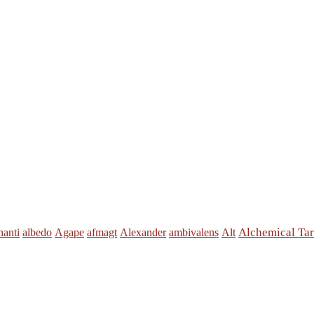
Alchemical Tar
anti
albedo
Agape
afmagt
Alexander
ambivalens
Alt