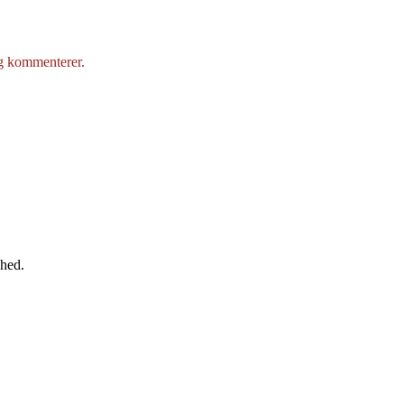
eg kommenterer.
ghed.