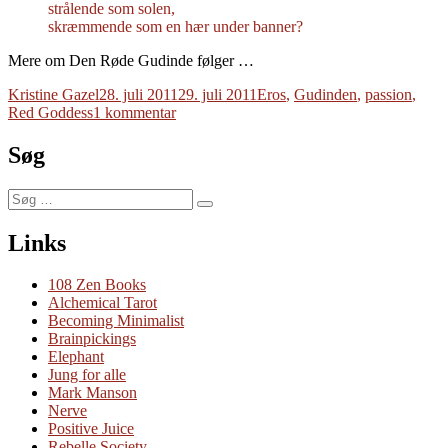
strålende som solen,
skræmmende som en hær under banner?
Mere om Den Røde Gudinde følger …
Forfatter
Udgivet
Tags
Kristine Gazel
28. juli 2011
29. juli 2011
Eros
,
Gudinden
,
passion
,
til
Red Goddess
1 kommentar
Den
røde
Søg
gudinde
Søg
Søg
efter:
Links
108 Zen Books
Alchemical Tarot
Becoming Minimalist
Brainpickings
Elephant
Jung for alle
Mark Manson
Nerve
Positive Juice
Rebelle Society