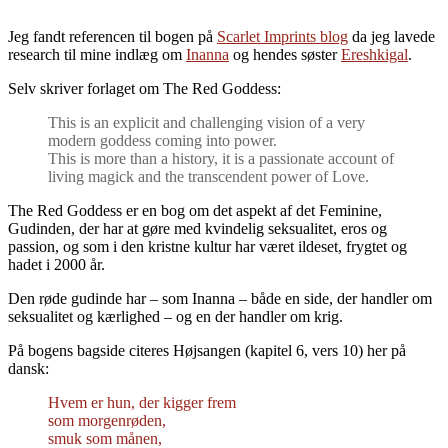
Jeg fandt referencen til bogen på
Scarlet Imprints blog
da jeg lavede
research til mine indlæg om
Inanna
og hendes søster
Ereshkigal
.
Selv skriver forlaget om The Red Goddess:
This is an explicit and challenging vision of a very
modern goddess coming into power.
This is more than a history, it is a passionate account of
living magick and the transcendent power of Love.
The Red Goddess er en bog om det aspekt af det Feminine,
Gudinden, der har at gøre med kvindelig seksualitet, eros og
passion, og som i den kristne kultur har været ildeset, frygtet og
hadet i 2000 år.
Den røde gudinde har – som Inanna – både en side, der handler om
seksualitet og kærlighed – og en der handler om krig.
På bogens bagside citeres Højsangen (kapitel 6, vers 10) her på
dansk:
Hvem er hun, der kigger frem
som morgenrøden,
smuk som månen,