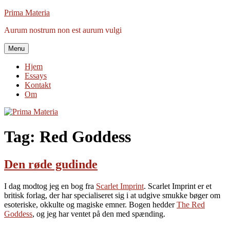
Videre
Prima Materia
til
Aurum nostrum non est aurum vulgi
indhold
Menu
Hjem
Essays
Kontakt
Om
Tag:
Red Goddess
Den røde gudinde
I dag modtog jeg en bog fra
Scarlet Imprint
. Scarlet Imprint er et
britisk forlag, der har specialiseret sig i at udgive smukke bøger om
esoteriske, okkulte og magiske emner. Bogen hedder
The Red
Goddess
, og jeg har ventet på den med spænding.