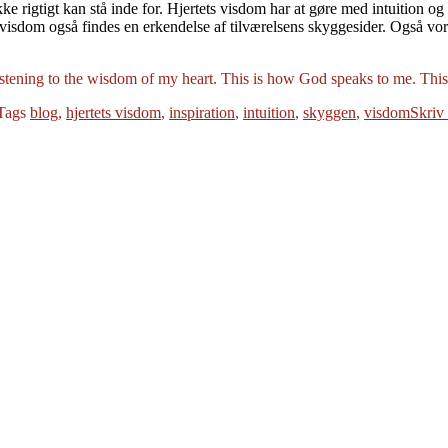
ke rigtigt kan stå inde for. Hjertets visdom har at gøre med intuition o
 visdom også findes en erkendelse af tilværelsens skyggesider. Også vor
tening to the wisdom of my heart. This is how God speaks to me. This
Tags
blog
,
hjertets visdom
,
inspiration
,
intuition
,
skyggen
,
visdom
Skriv