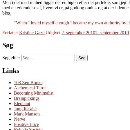
Men i det med renhed ligger der en higen efter det perfekte, som jeg ik
med en erkendelse af, hvem vi er, på godt og ondt – og at der i denne
blog.
“When I loved myself enough I became my own authority by lis
Forfatter
Kristine Gazel
Udgivet
2. september 2010
2. september 2010
Søg
Søg efter:
Søg
Links
108 Zen Books
Alchemical Tarot
Becoming Minimalist
Brainpickings
Elephant
Jung for alle
Mark Manson
Nerve
Positive Juice
Rebelle Society