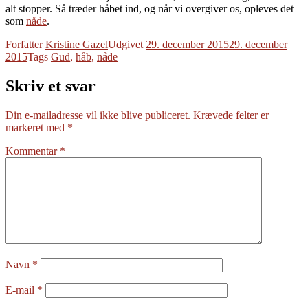
alt stopper. Så træder håbet ind, og når vi overgiver os, opleves det
som
nåde
.
Forfatter
Kristine Gazel
Udgivet
29. december 2015
29. december
2015
Tags
Gud
,
håb
,
nåde
Skriv et svar
Din e-mailadresse vil ikke blive publiceret.
Krævede felter er
markeret med
*
Kommentar
*
Navn
*
E-mail
*