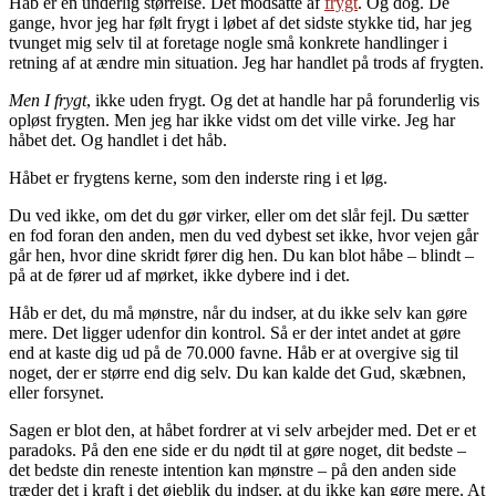
Håb er en underlig størrelse. Det modsatte af
frygt
. Og dog. De
gange, hvor jeg har følt frygt i løbet af det sidste stykke tid, har jeg
tvunget mig selv til at foretage nogle små konkrete handlinger i
retning af at ændre min situation. Jeg har handlet på trods af frygten.
Men I frygt
, ikke uden frygt. Og det at handle har på forunderlig vis
opløst frygten. Men jeg har ikke vidst om det ville virke. Jeg har
håbet det. Og handlet i det håb.
Håbet er frygtens kerne, som den inderste ring i et løg.
Du ved ikke, om det du gør virker, eller om det slår fejl. Du sætter
en fod foran den anden, men du ved dybest set ikke, hvor vejen går
går hen, hvor dine skridt fører dig hen. Du kan blot håbe – blindt –
på at de fører ud af mørket, ikke dybere ind i det.
Håb er det, du må mønstre, når du indser, at du ikke selv kan gøre
mere. Det ligger udenfor din kontrol. Så er der intet andet at gøre
end at kaste dig ud på de 70.000 favne. Håb er at overgive sig til
noget, der er større end dig selv. Du kan kalde det Gud, skæbnen,
eller forsynet.
Sagen er blot den, at håbet fordrer at vi selv arbejder med. Det er et
paradoks. På den ene side er du nødt til at gøre noget, dit bedste –
det bedste din reneste intention kan mønstre – på den anden side
træder det i kraft i det øjeblik du indser, at du ikke kan gøre mere. At