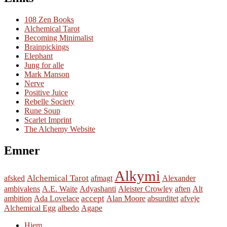
108 Zen Books
Alchemical Tarot
Becoming Minimalist
Brainpickings
Elephant
Jung for alle
Mark Manson
Nerve
Positive Juice
Rebelle Society
Rune Soup
Scarlet Imprint
The Alchemy Website
Emner
Alkymi
Alchemical Tarot
afsked
afmagt
Alexander
ambivalens
A.E. Waite
Adyashanti
Aleister Crowley
aften
Alt
accept
ambition
Ada Lovelace
Alan Moore
absurditet
afveje
Alchemical Egg
albedo
Agape
Hjem