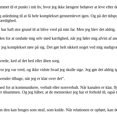
t til et punkt i mit liv, hvor jeg ikke længere behøver at leve efter de
g anledning til at få hele komplekset gennemlevet igen. Og på det tidspun
uværdighed.
ar haft stor grund til at blive vred på min far. Men jeg blev det aldrig.
en for at omfatte mig selv med kærlighed, når jeg føler mig afvist af an
r jeg komplekset røre på sig. Det gør helt sikkert noget ved mig stadigv
rede, ked af det hed eller åben sorg.
or jeg var vred, og ikke vidste hvad jeg skulle sige. Jeg gør det aldrig i
vender tilbage, når jeg er klar over det”.
ed for at kommunikere, verbalt eller nonverbalt. Når kanalen er klar, flyde
r tilsammen. Og jeg håber, at de mennesker jeg har et forhold til, også tør
n den kan bruges som straf, som kulde. Når relationen er ophørt, kan de