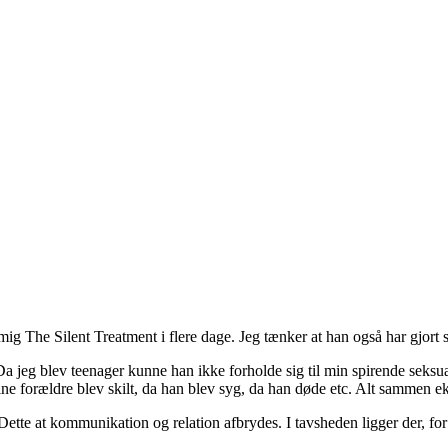
mig The Silent Treatment i flere dage. Jeg tænker at han også har gjort
 Da jeg blev teenager kunne han ikke forholde sig til min spirende seks
e forældre blev skilt, da han blev syg, da han døde etc. Alt sammen eks
ette at kommunikation og relation afbrydes. I tavsheden ligger der, for m