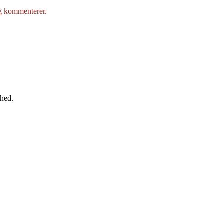
eg kommenterer.
ghed.