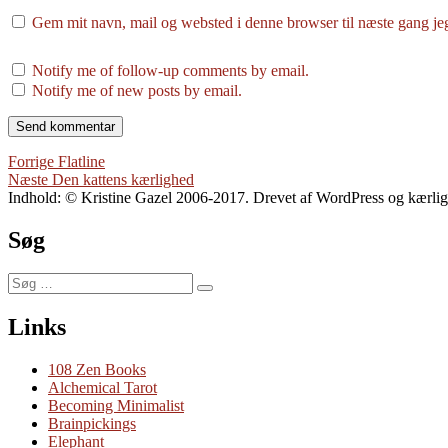
Gem mit navn, mail og websted i denne browser til næste gang j
Notify me of follow-up comments by email.
Notify me of new posts by email.
Indlægsnavigation
Forrige
Forrige
Flatline
Næste
indlæg:
Næste
Den kattens kærlighed
indlæg:
Indhold: © Kristine Gazel 2006-2017. Drevet af WordPress og kærli
Søg
Søg
Søg
efter:
Links
108 Zen Books
Alchemical Tarot
Becoming Minimalist
Brainpickings
Elephant