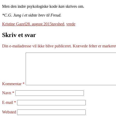
Men den indre psykologiske kode
kan
skrives om.
*C.G. Jung i et sidste brev til Freud.
Forfatter
Udgivet
Tags
Kristine Gazel
28. august 2015
tavshed
,
vrede
Skriv et svar
Din e-mailadresse vil ikke blive publiceret.
Krævede felter er marker
Kommentar
*
Navn
*
E-mail
*
Websted