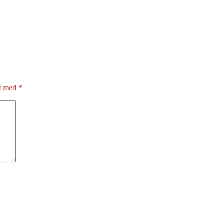
et med
*