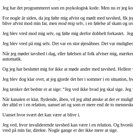
Jeg har det programmeret som en psykologisk kode. Men nu er jeg komme
For nogle år siden, da jeg følte mig afvist og mødt med tavshed, fik je
blive afvist mod min far, men
mod mig selv
, i en følelse af skam og 
Jeg blev vred mod mig selv, og følte mig derfor dobbelt forkastet. Jeg h
Jeg blev vred på mig selv. Det var en stor øjenåbner. Det var mulighed
Når jeg møder tavshed i dag, eller følelsen af folk afviser mig, mærke
automatik.
Og jeg har besluttet mig for ikke at møde andre med tavshed. Hellere v
Jeg blev dog klar over, at jeg gjorde det her i sommer i en situation, hv
Jeg tænker det bedste er at sige: “Jeg ved ikke hvad jeg skal sige. Jeg 
Når kanalen er klar, flydende, åben, vil jeg altid ønske at der er muligh
der altid er i en relation, uanset art og som er mere end de to menneske
Uanset hvor svært det kan være at blive i.
Jeg ved, hvor invaliderende tavshed kan være i en relation. Og hvorda
vred på min far, direkte. Nogle gange er der ikke mere at sige.