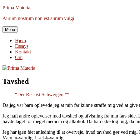
Videre
Prima Materia
til
Aurum nostrum non est aurum vulgi
indhold
Menu
Hjem
Essays
Kontakt
Om
Tavshed
“Der Rest ist Schweigen.”*
Da jeg var barn oplevede jeg at min far kunne straffe mig ved at give 
Jeg haft andre oplevelser med tavshed og afvisning fra min fars side.
havde taget for meget medicin og alkohol. Da han ikke tog mig, da min
Jeg har igen fået anledning til at overveje, hvad tavshed gør ved mig. D
Være u-værdig. U-elsk-værdig.