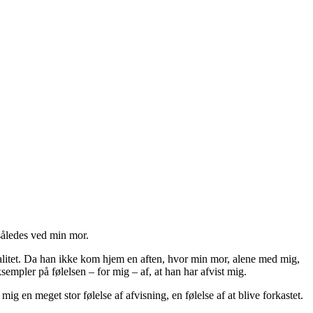
 således ved min mor.
ualitet. Da han ikke kom hjem en aften, hvor min mor, alene med mig,
empler på følelsen – for mig – af, at han har afvist mig.
ig en meget stor følelse af afvisning, en følelse af at blive forkastet.