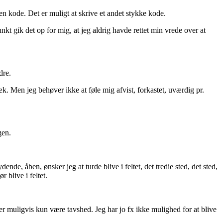
n kode. Det er muligt at skrive et andet stykke kode.
kt gik det op for mig, at jeg aldrig havde rettet min vrede over at
dre.
æk. Men jeg behøver ikke at føle mig afvist, forkastet, uværdig pr.
gen.
nde, åben, ønsker jeg at turde blive i feltet, det tredie sted, det sted,
 blive i feltet.
r muligvis kun være tavshed. Jeg har jo fx ikke mulighed for at blive