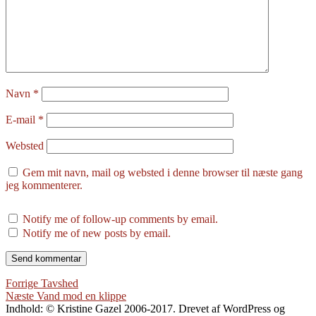
Navn
*
E-mail
*
Websted
Gem mit navn, mail og websted i denne browser til næste gang
jeg kommenterer.
Notify me of follow-up comments by email.
Notify me of new posts by email.
Indlægsnavigation
Forrige
Forrige
Tavshed
Næste
indlæg:
Næste
Vand mod en klippe
indlæg:
Indhold: © Kristine Gazel 2006-2017. Drevet af WordPress og