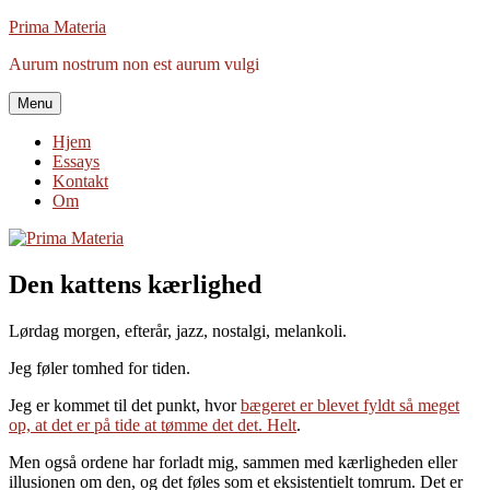
Videre
Prima Materia
til
Aurum nostrum non est aurum vulgi
indhold
Menu
Hjem
Essays
Kontakt
Om
Den kattens kærlighed
Lørdag morgen, efterår, jazz, nostalgi, melankoli.
Jeg føler tomhed for tiden.
Jeg er kommet til det punkt, hvor
bægeret er blevet fyldt så meget
op, at det er på tide at tømme det det. Helt
.
Men også ordene har forladt mig, sammen med kærligheden eller
illusionen om den, og det føles som et eksistentielt tomrum. Det er