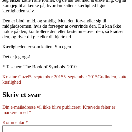
Jeg elsker katte i alle former, og de har det med at elske mig. Og så
kom jeg til at tænke på, hvordan kattens kærlighed ligner
kærligheden selv.
Den er blød, mild, og smidig. Men den forvandler sig til
midgårdsormen, hvis du forsøger at overvinde den. Du kan ikke
holde på den, kontrollere den eller bestemme over den, så kradser
den, og river dit øje eller dit hjerte ud.
Kærligheden er som katten. Sin egen.
Det er jeg også.
* Taschen: The Book of Symbols. 2010.
Forfatter
Udgivet
Tags
Kristine Gazel
5. september 2015
5. september 2015
Gudinden
,
katte
,
kærlighed
Skriv et svar
Din e-mailadresse vil ikke blive publiceret.
Krævede felter er
markeret med
*
Kommentar
*