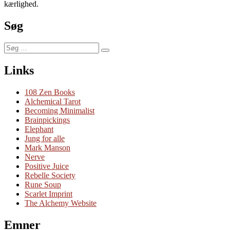
kærlighed.
Søg
Søg
Søg
efter:
Links
108 Zen Books
Alchemical Tarot
Becoming Minimalist
Brainpickings
Elephant
Jung for alle
Mark Manson
Nerve
Positive Juice
Rebelle Society
Rune Soup
Scarlet Imprint
The Alchemy Website
Emner