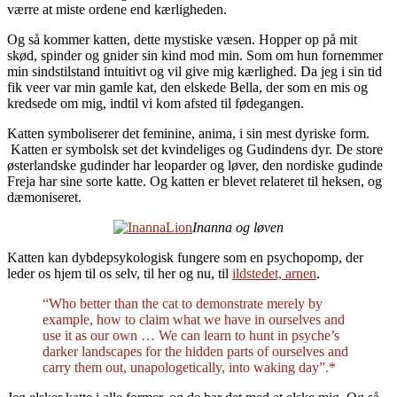
værre at miste ordene end kærligheden.
Og så kommer katten, dette mystiske væsen. Hopper op på mit
skød, spinder og gnider sin kind mod min. Som om hun fornemmer
min sindstilstand intuitivt og vil give mig kærlighed. Da jeg i sin tid
fik veer var min gamle kat, den elskede Bella, der som en mis og
kredsede om mig, indtil vi kom afsted til fødegangen.
Katten symboliserer det feminine, anima, i sin mest dyriske form.
Katten er symbolsk set det kvindeliges og Gudindens dyr. De store
østerlandske gudinder har leoparder og løver, den nordiske gudinde
Freja har sine sorte katte. Og katten er blevet relateret til heksen, og
dæmoniseret.
I
nanna og løven
Katten kan dybdepsykologisk fungere som en psychopomp, der
leder os hjem til os selv, til her og nu, til
ildstedet, arnen
.
“Who better than the cat to demonstrate merely by
example, how to claim what we have in ourselves and
use it as our own … We can learn to hunt in psyche’s
darker landscapes for the hidden parts of ourselves and
carry them out, unapologetically, into waking day”.*