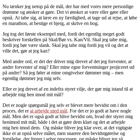
Nu tænker jeg netop på de mål, der har med vores mere personlige
drømme og ønsker at gøre. Det vi ønsker at være eller gøre eller
opnå. At tabe sig, at lære en ny færdighed, at tage ud at rejse, at løbe
en marathon, at bestige et bjerg, at skrive en bog.
Jeg tog det første eksempel med, fordi det egentlig meget godt
beskriver forskellen på Skal/Bør vs. Kan/Vil. Skal jeg tabe mig,
fordi jeg bør være slank. Skal jeg tabe mig fordi jeg vil og det at
ville det, gør at jeg kan?
Med andre ord, er det der driver mig drevet af det jeg forventer, at
andre forventer af mig? Eller mine egne forventninger projiceret ud
på andre? Så jeg føler at mine omgivelser dømmer mig – men
egentlig dømmer jeg mig selv.
Eller er jeg drevet af en indefra styret vilje, der gør mig istand til at
arbejde mig hen imod mit mål?
Det er nogle spørgsmål jeg selv er blevet mere bevidst om i den
proces, det er
at arbejde med mål
. For det er jo godt at have nogle
mål. Men det er også godt at blive bevidst om, hvad der styrer mig
henimod mit mål, både i det at gøre dem klart og det at arbejde
mig hen imod dem. Og måske bliver jeg klar over, at det vigtigste
ikke er at opnå selve målet, men snarere den bevidstgørelse og
forståelse, der ligger i selve processen, og måske bliver jeg så