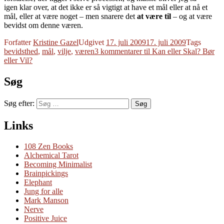
igen klar over, at det ikke er så vigtigt at have et mål eller at nå et
mål, eller at være noget – men snarere det
at være til
– og at være
bevidst om denne væren.
Forfatter
Kristine Gazel
Udgivet
17. juli 2009
17. juli 2009
Tags
bevidsthed
,
mål
,
vilje
,
væren
3 kommentarer
til Kan eller Skal? Bør
eller Vil?
Søg
Søg efter:
Søg
Links
108 Zen Books
Alchemical Tarot
Becoming Minimalist
Brainpickings
Elephant
Jung for alle
Mark Manson
Nerve
Positive Juice