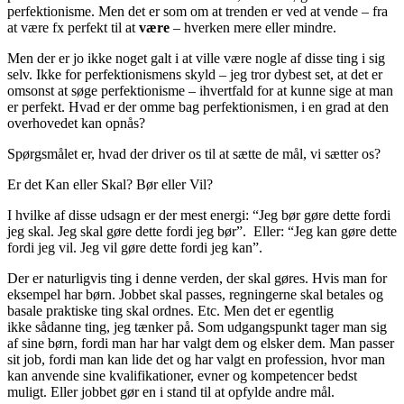
perfektionisme. Men det er som om at trenden er ved at vende – fra
at være fx perfekt til at
være
– hverken mere eller mindre.
Men der er jo ikke noget galt i at ville være nogle af disse ting i sig
selv. Ikke for perfektionismens skyld – jeg tror dybest set, at det er
omsonst at søge perfektionisme – ihvertfald for at kunne sige at man
er perfekt. Hvad er der omme bag perfektionismen, i en grad at den
overhovedet kan opnås?
Spørgsmålet er, hvad der driver os til at sætte de mål, vi sætter os?
Er det Kan eller Skal? Bør eller Vil?
I hvilke af disse udsagn er der mest energi: “Jeg bør gøre dette fordi
jeg skal. Jeg skal gøre dette fordi jeg bør”. Eller: “Jeg kan gøre dette
fordi jeg vil. Jeg vil gøre dette fordi jeg kan”.
Der er naturligvis ting i denne verden, der skal gøres. Hvis man for
eksempel har børn. Jobbet skal passes, regningerne skal betales og
basale praktiske ting skal ordnes. Etc. Men det er egentlig
ikke sådanne ting, jeg tænker på. Som udgangspunkt tager man sig
af sine børn, fordi man har har valgt dem og elsker dem. Man passer
sit job, fordi man kan lide det og har valgt en profession, hvor man
kan anvende sine kvalifikationer, evner og kompetencer bedst
muligt. Eller jobbet gør en i stand til at opfylde andre mål.