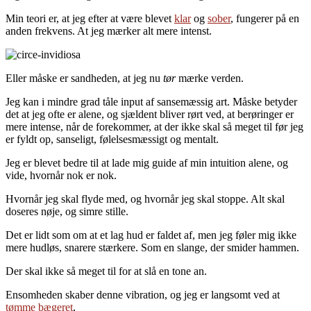
Min teori er, at jeg efter at være blevet
klar
og
sober
, fungerer på en
anden frekvens. At jeg mærker alt mere intenst.
Eller måske er sandheden, at jeg nu
tør
mærke verden.
Jeg kan i mindre grad tåle input af sansemæssig art. Måske betyder
det at jeg ofte er alene, og sjældent bliver rørt ved, at berøringer er
mere intense, når de forekommer, at der ikke skal så meget til før jeg
er fyldt op, sanseligt, følelsesmæssigt og mentalt.
Jeg er blevet bedre til at lade mig guide af min intuition alene, og
vide, hvornår nok er nok.
Hvornår jeg skal flyde med, og hvornår jeg skal stoppe. Alt skal
doseres nøje, og simre stille.
Det er lidt som om at et lag hud er faldet af, men jeg føler mig ikke
mere hudløs, snarere stærkere. Som en slange, der smider hammen.
Der skal ikke så meget til for at slå en tone an.
Ensomheden skaber denne vibration, og jeg er langsomt ved at
tømme bægeret
,