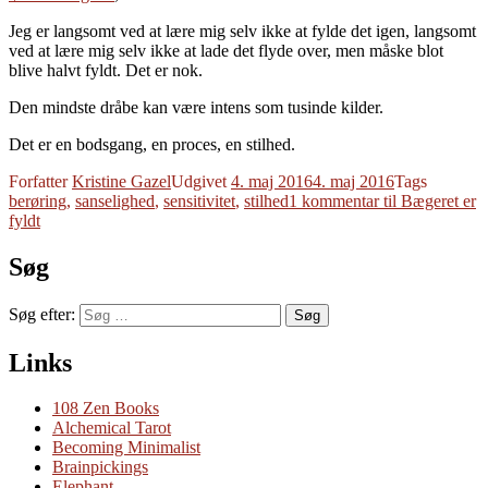
Jeg er langsomt ved at lære mig selv ikke at fylde det igen, langsomt
ved at lære mig selv ikke at lade det flyde over, men måske blot
blive halvt fyldt. Det er nok.
Den mindste dråbe kan være intens som tusinde kilder.
Det er en bodsgang, en proces, en stilhed.
Forfatter
Kristine Gazel
Udgivet
4. maj 2016
4. maj 2016
Tags
berøring
,
sanselighed
,
sensitivitet
,
stilhed
1 kommentar
til Bægeret er
fyldt
Søg
Søg efter:
Søg
Links
108 Zen Books
Alchemical Tarot
Becoming Minimalist
Brainpickings
Elephant