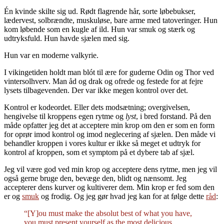
Én kvinde skilte sig ud. Rødt flagrende hår, sorte løbebukser,
lædervest, solbrændte, muskuløse, bare arme med tatoveringer. Hun
kom løbende som en kugle af ild. Hun var smuk og stærk og
udtryksfuld. Hun havde sjælen med sig.
Hun var en moderne valkyrie.
I vikingetiden holdt man blót til ære for guderne Odin og Thor ved
vintersolhverv. Man åd og drak og ofrede og festede for at fejre
lysets tilbagevenden. Der var ikke megen kontrol over det.
Kontrol er kodeordet. Eller dets modsætning; overgivelsen,
hengivelse til kroppens egen rytme og
lyst
, i bred forstand. På den
måde opfatter jeg det at acceptere min krop om den er som en form
for oprør imod kontrol og imod neglecering af sjælen. Den måde vi
behandler kroppen i vores kultur er ikke så meget et udtryk for
kontrol af kroppen, som et symptom på et dybere tab af sjæl.
Jeg vil være god ved min krop og acceptere dens rytme, men jeg vil
også gerne bruge den, bevæge den, blidt og nænsomt. Jeg
accepterer dens kurver og kultiverer dem. Min krop er fed som den
er og
smuk
og frodig. Og jeg gør hvad jeg kan for at følge dette
råd
:
“[Y]ou must make the absolut best of what you have,
you must present yourself as the most delicious,