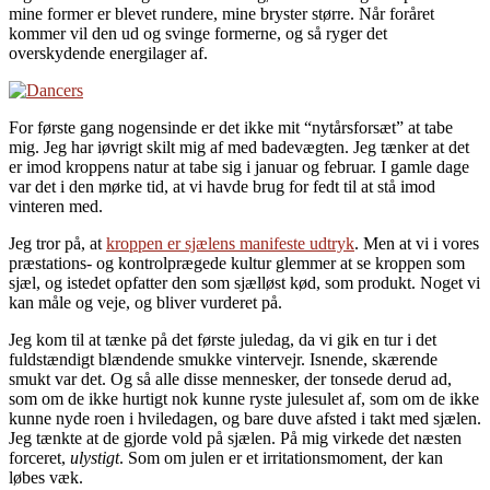
mine former er blevet rundere, mine bryster større. Når foråret
kommer vil den ud og svinge formerne, og så ryger det
overskydende energilager af.
For første gang nogensinde er det ikke mit “nytårsforsæt” at tabe
mig. Jeg har iøvrigt skilt mig af med badevægten. Jeg tænker at det
er imod kroppens natur at tabe sig i januar og februar. I gamle dage
var det i den mørke tid, at vi havde brug for fedt til at stå imod
vinteren med.
Jeg tror på, at
kroppen er sjælens manifeste udtryk
. Men at vi i vores
præstations- og kontrolprægede kultur glemmer at se kroppen som
sjæl, og istedet opfatter den som sjælløst kød, som produkt. Noget vi
kan måle og veje, og bliver vurderet på.
Jeg kom til at tænke på det første juledag, da vi gik en tur i det
fuldstændigt blændende smukke vintervejr. Isnende, skærende
smukt var det. Og så alle disse mennesker, der tonsede derud ad,
som om de ikke hurtigt nok kunne ryste julesulet af, som om de ikke
kunne nyde roen i hviledagen, og bare duve afsted i takt med sjælen.
Jeg tænkte at de gjorde vold på sjælen. På mig virkede det næsten
forceret,
ulystigt
. Som om julen er et irritationsmoment, der kan
løbes væk.