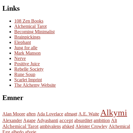
Links
108 Zen Books
Alchemical Tarot
Becoming Minimalist
Brainpickings
Elephant
Jung for alle
Mark Manson
Nerve
Positive Juice
Rebelle Society
Rune Soup
Scarlet Imprint
The Alchemy Website
Emner
Alkymi
Alan Moore
aften
Ada Lovelace
afmagt
A.E. Waite
accept
Alexander
Agape
Adyashanti
absurditet
ambition
Alt
Alchemical Tarot
ambivalens
afsked
Aleister Crowley
Alchemical
Egg
albedo
afveje