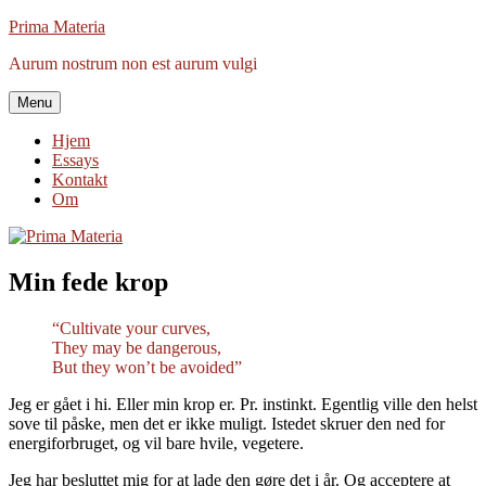
Videre
Prima Materia
til
Aurum nostrum non est aurum vulgi
indhold
Menu
Hjem
Essays
Kontakt
Om
Min fede krop
“Cultivate your curves,
They may be dangerous,
But they won’t be avoided”
Jeg er gået i hi. Eller min krop er. Pr. instinkt. Egentlig ville den helst
sove til påske, men det er ikke muligt. Istedet skruer den ned for
energiforbruget, og vil bare hvile, vegetere.
Jeg har besluttet mig for at lade den gøre det i år. Og acceptere at