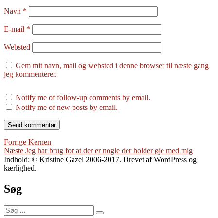
Navn
*
E-mail
*
Websted
Gem mit navn, mail og websted i denne browser til næste gang
jeg kommenterer.
Notify me of follow-up comments by email.
Notify me of new posts by email.
Indlægsnavigation
Forrige
Forrige
Kernen
Næste
indlæg:
Næste
Jeg har brug for at der er nogle der holder øje med mig
indlæg:
Indhold: © Kristine Gazel 2006-2017. Drevet af WordPress og
kærlighed.
Søg
Søg
Søg
efter: