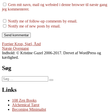
Gem mit navn, mail og websted i denne browser til næste gang
jeg kommenterer.
Notify me of follow-up comments by email.
Notify me of new posts by email.
Indlægsnavigation
Forrige
Forrige
Krop, Sjæl, Ånd
Næste
indlæg:
Næste
Overgang
indlæg:
Indhold: © Kristine Gazel 2006-2017. Drevet af WordPress og
kærlighed.
Søg
Søg
Søg
efter:
Links
108 Zen Books
Alchemical Tarot
Becoming Minimalist