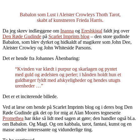
Babalon som Lust i Aleister Crowleys Thoth Tarot,
skabt af kunstneren Frieda Harris.
Da jeg skrev indlæggene om
Inanna
og
Ereshkigal
faldt jeg over
Den Røde Gudinde
på
Scarlet Imprints blog
– den store gudinde
Babalon, som blev dyrket og hidkaldt af magikere som John Dee,
Aleister Crowley og John Whiteside Parsons.
Det er hende fra Johannes Åbenbaring:
“Kvinden var klædt i purpur og skarlagen og pyntet
med guld og ædelsten og perler; i hånden holdt hun et
guldbæger fyldt med afskyeligheder og hendes utugts
urenheder …”
Det er et inciterende billede.
Ved at læse om hende på Scarlet Imprints blog og i deres bog Den
Røde Gudinde gik det op for mig at Alan Moores tegneserie
Promethea
har ikke så lidt med sagen at gøre; den handler også bl.a.
om Babalon. Og Magi. Og om kabbala, tarot, fantasi, kunst og en
masse andre interessante og vidunderlige ting.