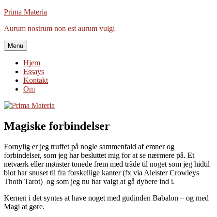
Videre
Prima Materia
til
Aurum nostrum non est aurum vulgi
indhold
Menu
Hjem
Essays
Kontakt
Om
Magiske forbindelser
Fornylig er jeg truffet på nogle sammenfald af emner og
forbindelser, som jeg har besluttet mig for at se nærmere på. Et
netværk eller mønster tonede frem med tråde til noget som jeg hidtil
blot har snuset til fra forskellige kanter (fx via Aleister Crowleys
Thoth Tarot) og som jeg nu har valgt at gå dybere ind i.
Kernen i det syntes at have noget med gudinden Babalon – og med
Magi at gøre.