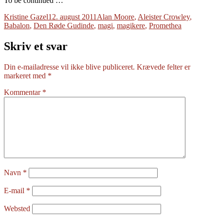
To be continued …
Forfatter
Udgivet
Tags
Kristine Gazel
12. august 2011
Alan Moore
,
Aleister Crowley
,
Babalon
,
Den Røde Gudinde
,
magi
,
magikere
,
Promethea
Skriv et svar
Din e-mailadresse vil ikke blive publiceret.
Krævede felter er
markeret med
*
Kommentar
*
Navn
*
E-mail
*
Websted