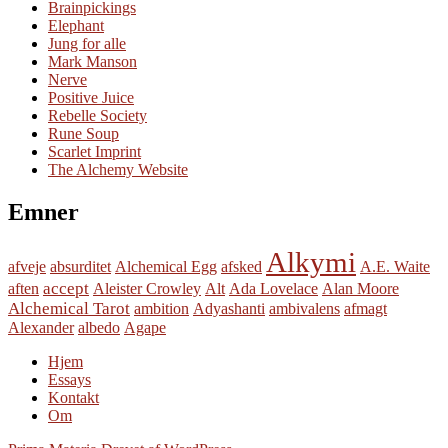
Brainpickings
Elephant
Jung for alle
Mark Manson
Nerve
Positive Juice
Rebelle Society
Rune Soup
Scarlet Imprint
The Alchemy Website
Emner
Alkymi
afveje
absurditet
Alchemical Egg
afsked
A.E. Waite
accept
aften
Aleister Crowley
Alt
Ada Lovelace
Alan Moore
Alchemical Tarot
ambition
Adyashanti
ambivalens
afmagt
Alexander
albedo
Agape
Hjem
Essays
Kontakt
Om