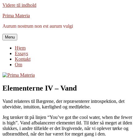
Videre til indhold
Prima Materia
Aurum nostrum non est aurum vulgi
Menu
Hjem
Essays
Kontakt
Om
Elementerne IV – Vand
Vand relateres til Bægrene, der repræsenterer introspektion, det
ubevidste, intuition, kærlighed og medfølelse.
Jeg tænker tit på linjen “You’ve got the cool water, when the fewer
is high”. Vand afbalancerer elementet ild. Til tider så meget at ilden
slukkes, i andre tilfælde er det livgivende, når vi oplever tørke og
udbrændthed, når der har været for meget gang i den.