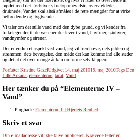
Bægrene) står for det ubevidste, og hvis vi lader os overvælde af
mødet med det forbliver vi netop ubevidste, overvældede,
druknede. Vandet skal altså afmåles i de rette mængder for at virke
helbredende og livgivende.
Vi taler om det stille vand med den dybe grund, og vi kender fra
folkelegender til de væsener der lever i vand, havfruer, søuhyrer,
vandnymfer og sirener.
Der er endnu et aspekt ved vand, jeg vil fremhæve; dets piblen og
strømmen, dets bevægelse, den måde det kan komme ind alle steder
og det at det over mange år kan omforme selv klippen.
Forfatter
Kristine Gazel
Udgivet
14. maj 2010
15. maj 2010
Tags
Den
Lille Arkana
,
elementerne
,
tarot
,
Vand
Her tænker du på “Elementerne IV –
Vand”
Pingback:
Elementerne II | Hjertets Renhed
Skriv et svar
Din e-mailadresse vil ikke blive publiceret.
Krævede felter er