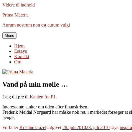
Videre til indhold
Prima Materia
Aurum nostrum non est aurum vulgi
Menu
Hjem
Essays
Kontakt
Om
Vand på min mølle …
Læg dit øre til
Kanten fra P1
.
Interessante tanker om tiden efter finanskrisen.
Frederik Meldal Nørgaard har måske nok ret, i markedet forsøger at sl
penge.
Forfatter
Kristine Gazel
Udgivet
28. juli 2010
28. juli 2010
Tags
inspira