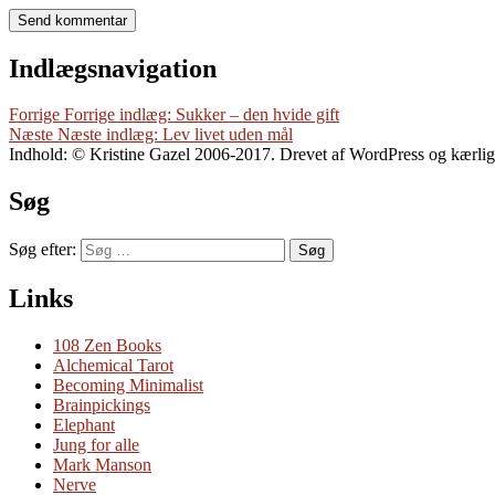
Indlægsnavigation
Forrige
Forrige indlæg:
Sukker – den hvide gift
Næste
Næste indlæg:
Lev livet uden mål
Indhold: © Kristine Gazel 2006-2017. Drevet af WordPress og kærli
Søg
Søg efter:
Søg
Links
108 Zen Books
Alchemical Tarot
Becoming Minimalist
Brainpickings
Elephant
Jung for alle
Mark Manson
Nerve