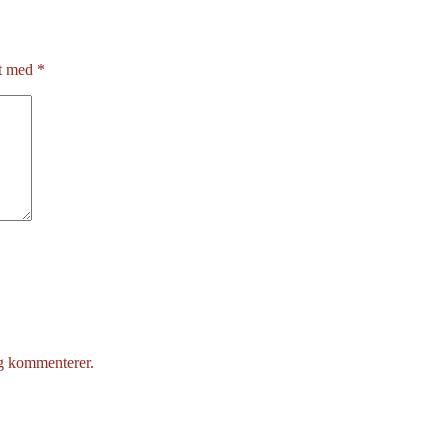
et med
*
eg kommenterer.