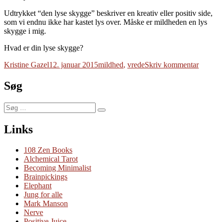
Udtrykket “den lyse skygge” beskriver en kreativ eller positiv side,
som vi endnu ikke har kastet lys over. Måske er mildheden en lys
skygge i mig.
Hvad er din lyse skygge?
Forfatter
Udgivet
Tags
til
Kristine Gazel
12. januar 2015
mildhed
,
vrede
Skriv kommentar
Mild
Søg
Søg
Søg
efter:
Links
108 Zen Books
Alchemical Tarot
Becoming Minimalist
Brainpickings
Elephant
Jung for alle
Mark Manson
Nerve
Positive Juice