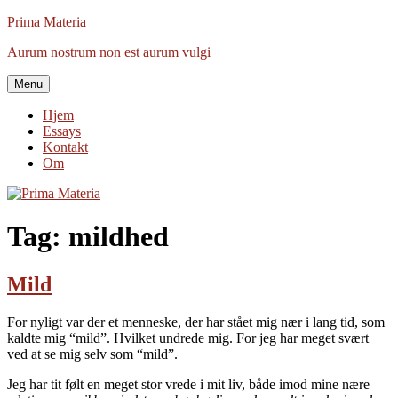
Videre
Prima Materia
til
Aurum nostrum non est aurum vulgi
indhold
Menu
Hjem
Essays
Kontakt
Om
Tag:
mildhed
Mild
For nyligt var der et menneske, der har stået mig nær i lang tid, som
kaldte mig “mild”. Hvilket undrede mig. For jeg har meget svært
ved at se mig selv som “mild”.
Jeg har tit følt en meget stor vrede i mit liv, både imod mine nære