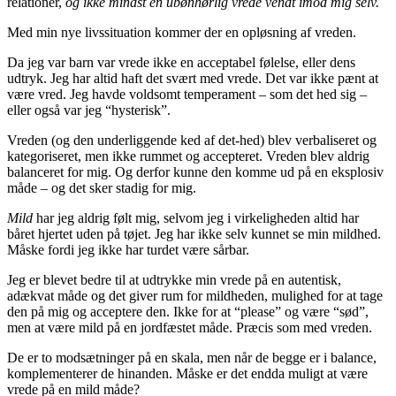
relationer,
og ikke mindst en ubønhørlig vrede vendt imod mig selv.
Med min nye livssituation kommer der en opløsning af vreden.
Da jeg var barn var vrede ikke en acceptabel følelse, eller dens
udtryk. Jeg har altid haft det svært med vrede. Det var ikke pænt at
være vred. Jeg havde voldsomt temperament – som det hed sig –
eller også var jeg “hysterisk”.
Vreden (og den underliggende ked af det-hed) blev verbaliseret og
kategoriseret, men ikke rummet og accepteret. Vreden blev aldrig
balanceret for mig. Og derfor kunne den komme ud på en eksplosiv
måde – og det sker stadig for mig.
Mild
har jeg aldrig følt mig, selvom jeg i virkeligheden altid har
båret hjertet uden på tøjet. Jeg har ikke selv kunnet se min mildhed.
Måske fordi jeg ikke har turdet være sårbar.
Jeg er blevet bedre til at udtrykke min vrede på en autentisk,
adækvat måde og det giver rum for mildheden, mulighed for at tage
den på mig og acceptere den. Ikke for at “please” og være “sød”,
men at være mild på en jordfæstet måde. Præcis som med vreden.
De er to modsætninger på en skala, men når de begge er i balance,
komplementerer de hinanden. Måske er det endda muligt at være
vrede på en mild måde?