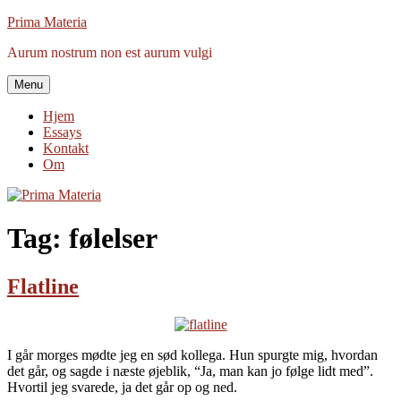
Videre
Prima Materia
til
Aurum nostrum non est aurum vulgi
indhold
Menu
Hjem
Essays
Kontakt
Om
Tag:
følelser
Flatline
I går morges mødte jeg en sød kollega. Hun spurgte mig, hvordan
det går, og sagde i næste øjeblik, “Ja, man kan jo følge lidt med”.
Hvortil jeg svarede, ja det går op og ned.