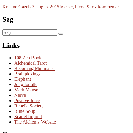
Forfatter
Udgivet
Tags
til
Kristine Gazel
27. august 2015
følelser
,
hjertet
Skriv kommentar
Flatline
Søg
Søg
Søg
efter:
Links
108 Zen Books
Alchemical Tarot
Becoming Minimalist
Brainpickings
Elephant
Jung for alle
Mark Manson
Nerve
Positive Juice
Rebelle Society
Rune Soup
Scarlet Imprint
The Alchemy Website