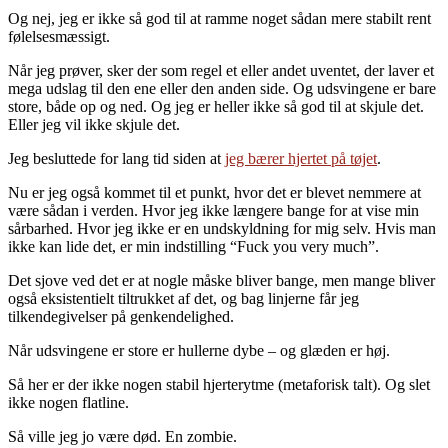
Og nej, jeg er ikke så god til at ramme noget sådan mere stabilt rent
følelsesmæssigt.
Når jeg prøver, sker der som regel et eller andet uventet, der laver et
mega udslag til den ene eller den anden side. Og udsvingene er bare
store, både op og ned. Og jeg er heller ikke så god til at skjule det.
Eller jeg vil ikke skjule det.
Jeg besluttede for lang tid siden at
jeg bærer hjertet på tøjet
.
Nu er jeg også kommet til et punkt, hvor det er blevet nemmere at
være sådan i verden. Hvor jeg ikke længere bange for at vise min
sårbarhed. Hvor jeg ikke er en undskyldning for mig selv. Hvis man
ikke kan lide det, er min indstilling “Fuck you very much”.
Det sjove ved det er at nogle måske bliver bange, men mange bliver
også eksistentielt tiltrukket af det, og bag linjerne får jeg
tilkendegivelser på genkendelighed.
Når udsvingene er store er hullerne dybe – og glæden er høj.
Så her er der ikke nogen stabil hjerterytme (metaforisk talt). Og slet
ikke nogen flatline.
Så ville jeg jo være død. En zombie.