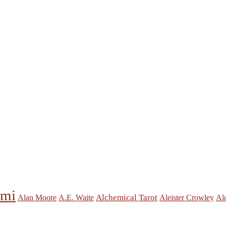
ymi
Alchemical Tarot
Alan Moore
A.E. Waite
Aleister Crowley
Al