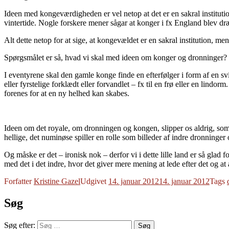
Ideen med kongeværdigheden er vel netop at det er en sakral institut
vintertide. Nogle forskere mener sågar at konger i fx England blev dræ
Alt dette netop for at sige, at kongevældet er en sakral institution, me
Spørgsmålet er så, hvad vi skal med ideen om konger og dronninger?
I eventyrene skal den gamle konge finde en efterfølger i form af en sv
eller fyrstelige forklædt eller forvandlet – fx til en frø eller en li
forenes for at en ny helhed kan skabes.
Ideen om det royale, om dronningen og kongen, slipper os aldrig, som 
hellige, det numinøse spiller en rolle som billeder af indre dronninger
Og måske er det – ironisk nok – derfor vi i dette lille land er så glad f
med det i det indre, hvor det giver mere mening at lede efter det og at
Forfatter
Kristine Gazel
Udgivet
14. januar 2012
14. januar 2012
Tags
Søg
Søg efter:
Søg