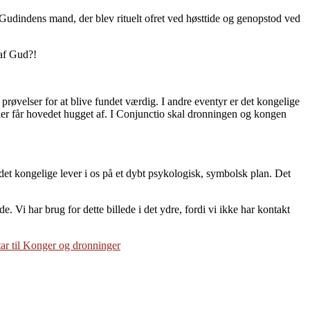
Gudindens mand, der blev rituelt ofret ved høsttide og genopstod ved
 af Gud?!
prøvelser for at blive fundet værdig. I andre eventyr er det kongelige
eller får hovedet hugget af. I Conjunctio skal dronningen og kongen
det kongelige lever i os på et dybt psykologisk, symbolsk plan. Det
e. Vi har brug for dette billede i det ydre, fordi vi ikke har kontakt
tar
til Konger og dronninger