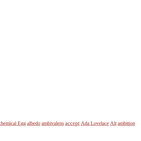
accept
chemical Egg
albedo
ambivalens
Ada Lovelace
Alt
ambition