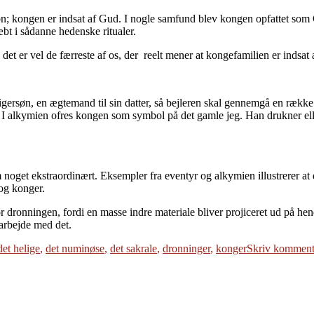
ion; kongen er indsat af Gud. I nogle samfund blev kongen opfattet som 
bt i sådanne hedenske ritualer.
n det er vel de færreste af os, der reelt mener at kongefamilien er indsat
igersøn, en ægtemand til sin datter, så bejleren skal gennemgå en række 
ndorm. I alkymien ofres kongen som symbol på det gamle jeg. Han drukner 
noget ekstraordinært. Eksempler fra eventyr og alkymien illustrerer at 
 og konger.
or dronningen, fordi en masse indre materiale bliver projiceret ud på hend
 arbejde med det.
det helige
,
det numinøse
,
det sakrale
,
dronninger
,
konger
Skriv kommen