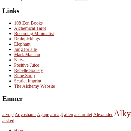
Links
108 Zen Books
Alchemical Tarot
Becoming Minimalist
Brainpickings
Elephant
Jung for alle
Mark Manson
Nerve
Positive Juice
Rebelle Society
Rune Soup
Scarlet Imprint
The Alchemy Website
Emner
Alk
afveje
Adyashanti
Agape
afmagt
aften
absurditet
Alexander
afsked
Hjem