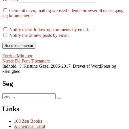
Gem mit navn, mail og websted i denne browser til næste gang
jeg kommenterer.
Notify me of follow-up comments by email.
Notify me of new posts by email.
Indlægsnavigation
Forrige
Forrige
Min mor
Næste
indlæg:
Næste
De Fem Tibetanere
indlæg:
Indhold: © Kristine Gazel 2006-2017. Drevet af WordPress og
kærlighed.
Søg
Søg
Søg
efter:
Links
108 Zen Books
Alchemical Tarot