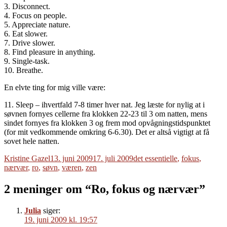
3. Disconnect.
4. Focus on people.
5. Appreciate nature.
6. Eat slower.
7. Drive slower.
8. Find pleasure in anything.
9. Single-task.
10. Breathe.
En elvte ting for mig ville være:
11. Sleep – ihvertfald 7-8 timer hver nat. Jeg læste for nylig at i
søvnen fornyes cellerne fra klokken 22-23 til 3 om natten, mens
sindet fornyes fra klokken 3 og frem mod opvågningstidspunktet
(for mit vedkommende omkring 6-6.30). Det er altså vigtigt at få
sovet hele natten.
Forfatter
Udgivet
Tags
Kristine Gazel
13. juni 2009
17. juli 2009
det essentielle
,
fokus
,
nærvær
,
ro
,
søvn
,
væren
,
zen
2 meninger om “Ro, fokus og nærvær”
Julia
siger:
19. juni 2009 kl. 19:57