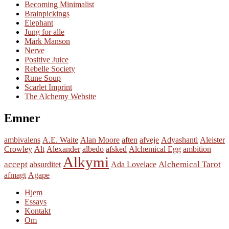
Becoming Minimalist
Brainpickings
Elephant
Jung for alle
Mark Manson
Nerve
Positive Juice
Rebelle Society
Rune Soup
Scarlet Imprint
The Alchemy Website
Emner
ambivalens
A.E. Waite
Alan Moore
aften
afveje
Adyashanti
Aleister
Crowley
Alt
Alexander
albedo
afsked
Alchemical Egg
ambition
Alkymi
accept
Alchemical Tarot
absurditet
Ada Lovelace
afmagt
Agape
Hjem
Essays
Kontakt
Om