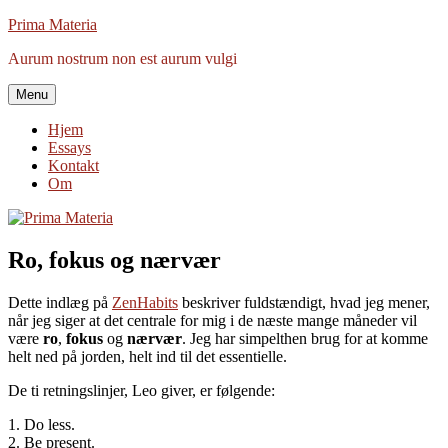
Videre
Prima Materia
til
Aurum nostrum non est aurum vulgi
indhold
Menu
Hjem
Essays
Kontakt
Om
Ro, fokus og nærvær
Dette indlæg på
ZenHabits
beskriver fuldstændigt, hvad jeg mener,
når jeg siger at det centrale for mig i de næste mange måneder vil
være
ro
,
fokus
og
nærvær
. Jeg har simpelthen brug for at komme
helt ned på jorden, helt ind til det essentielle.
De ti retningslinjer, Leo giver, er følgende:
1. Do less.
2. Be present.