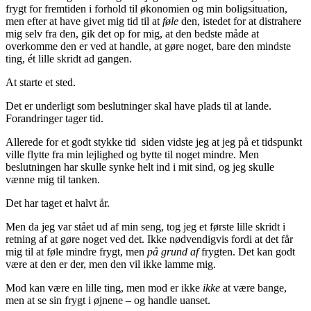
frygt for fremtiden i forhold til økonomien og min boligsituation,
men efter at have givet mig tid til at
føle
den, istedet for at distrahere
mig selv fra den, gik det op for mig, at den bedste måde at
overkomme den er ved at handle, at gøre noget, bare den mindste
ting, ét lille skridt ad gangen.
At starte et sted.
Det er underligt som beslutninger skal have plads til at lande.
Forandringer tager tid.
Allerede for et godt stykke tid siden vidste jeg at jeg på et tidspunkt
ville flytte fra min lejlighed og bytte til noget mindre. Men
beslutningen har skulle synke helt ind i mit sind, og jeg skulle
vænne mig til tanken.
Det har taget et halvt år.
Men da jeg var stået ud af min seng, tog jeg et første lille skridt i
retning af at gøre noget ved det. Ikke nødvendigvis fordi at det får
mig til at føle mindre frygt, men
på grund af
frygten. Det kan godt
være at den er der, men den vil ikke lamme mig.
Mod kan være en lille ting, men mod er ikke
ikke
at være bange,
men at se sin frygt i øjnene – og handle uanset.