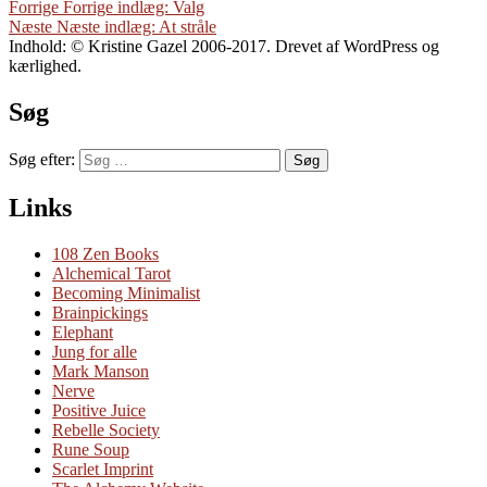
Forrige
Forrige indlæg:
Valg
Næste
Næste indlæg:
At stråle
Indhold: © Kristine Gazel 2006-2017. Drevet af WordPress og
kærlighed.
Søg
Søg efter:
Søg
Links
108 Zen Books
Alchemical Tarot
Becoming Minimalist
Brainpickings
Elephant
Jung for alle
Mark Manson
Nerve
Positive Juice
Rebelle Society
Rune Soup
Scarlet Imprint