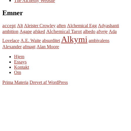
The Alchemy Website
Emner
accept
Alt
Aleister Crowley
aften
Alchemical Egg
Adyashanti
Alchemical Tarot
ambition
Agape
afsked
albedo
afveje
Ada
Alkymi
Lovelace
A.E. Waite
absurditet
ambivalens
Alexander
afmagt
Alan Moore
Hjem
Essays
Kontakt
Om
Prima Materia
Drevet af WordPress