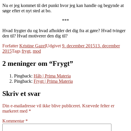
Nu er jeg kommet til det punkt hvor jeg kan handle og begynde at
søge efter et nyt sted at bo.
***
Hvad frygter du og hvad afholder det dig fra at gøre? Hvad tvinger
den til? Hvad motiverer den dig til?
Forfatter
Kristine Gazel
Udgivet
9. december 2015
13. december
2015
Tags
frygt
,
mod
2 meninger om “Frygt”
Pingback:
Håb | Prima Materia
Pingback:
Frygt | Prima Materia
Skriv et svar
Din e-mailadresse vil ikke blive publiceret.
Krævede felter er
markeret med
*
Kommentar
*