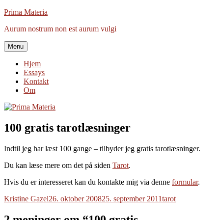
Videre
Prima Materia
til
Aurum nostrum non est aurum vulgi
indhold
Menu
Hjem
Essays
Kontakt
Om
100 gratis tarotlæsninger
Indtil jeg har læst 100 gange – tilbyder jeg gratis tarotlæsninger.
Du kan læse mere om det på siden
Tarot
.
Hvis du er interesseret kan du kontakte mig via denne
formular
.
Forfatter
Udgivet
Tags
Kristine Gazel
26. oktober 2008
25. september 2011
tarot
2 meninger om “100 gratis