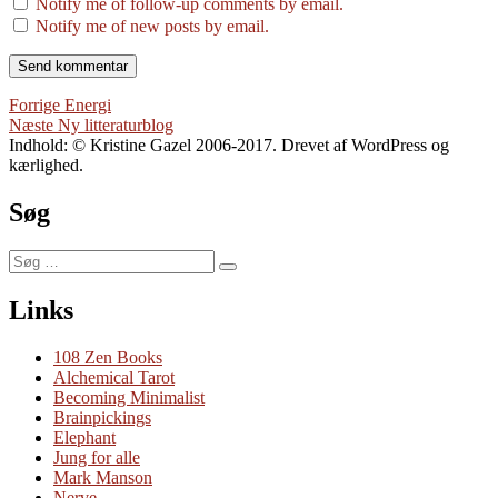
Notify me of follow-up comments by email.
Notify me of new posts by email.
Indlægsnavigation
Forrige
Forrige
Energi
Næste
indlæg:
Næste
Ny litteraturblog
indlæg:
Indhold: © Kristine Gazel 2006-2017. Drevet af WordPress og
kærlighed.
Søg
Søg
Søg
efter:
Links
108 Zen Books
Alchemical Tarot
Becoming Minimalist
Brainpickings
Elephant
Jung for alle
Mark Manson
Nerve