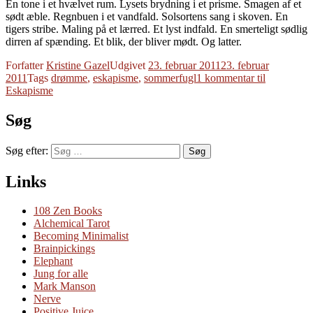
En tone i et hvælvet rum. Lysets brydning i et prisme. Smagen af et
sødt æble. Regnbuen i et vandfald. Solsortens sang i skoven. En
tigers stribe. Maling på et lærred. Et lyst indfald. En smerteligt sødlig
dirren af spænding. Et blik, der bliver mødt. Og latter.
Forfatter
Kristine Gazel
Udgivet
23. februar 2011
23. februar
2011
Tags
drømme
,
eskapisme
,
sommerfugl
1 kommentar
til
Eskapisme
Søg
Søg efter:
Søg
Links
108 Zen Books
Alchemical Tarot
Becoming Minimalist
Brainpickings
Elephant
Jung for alle
Mark Manson
Nerve
Positive Juice