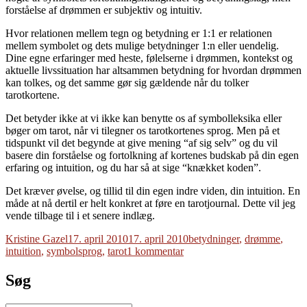
forståelse af drømmen er subjektiv og intuitiv.
Hvor relationen mellem tegn og betydning er 1:1 er relationen
mellem symbolet og dets mulige betydninger 1:n eller uendelig.
Dine egne erfaringer med heste, følelserne i drømmen, kontekst og
aktuelle livssituation har altsammen betydning for hvordan drømmen
kan tolkes, og det samme gør sig gældende når du tolker
tarotkortene.
Det betyder ikke at vi ikke kan benytte os af symbolleksika eller
bøger om tarot, når vi tilegner os tarotkortenes sprog. Men på et
tidspunkt vil det begynde at give mening “af sig selv” og du vil
basere din forståelse og fortolkning af kortenes budskab på din egen
erfaring og intuition, og du har så at sige “knækket koden”.
Det kræver øvelse, og tillid til din egen indre viden, din intuition. En
måde at nå dertil er helt konkret at føre en tarotjournal. Dette vil jeg
vende tilbage til i et senere indlæg.
Forfatter
Udgivet
Tags
Kristine Gazel
17. april 2010
17. april 2010
betydninger
,
drømme
,
til
intuition
,
symbolsprog
,
tarot
1 kommentar
Symboler
Søg