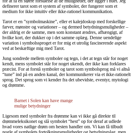
for at få en større forståelse af de muligheder, der ligger i nuet. Jeg
definerer tarot som et system af symboler, der fungerer som et
medium for ikke intuitiv eller ikke-rationel kommunikation.
Tarot er en ”symbolmaskine”, eller et kalejdoskop med forskellige
farver, mønstre og variationer – og dermed betydningsmuligheder –
der aldrig er de samme, men som konstant ændres, afhængigt, af
hvilke kort, der dukker op i det samme oplæg. Denne uendelige
variation i symbolssproget er for mig et utrolig fascinerende aspekt
ved at beskæftige mig med Tarot.
Jung sondrede mellem symboler og tegn, i det at tegn står for noget
kendt, mens symbolet står for noget ukendt, der ikke kan forklares
præcist. For at forstå symboler og tarot som symbolsprog må vi altså
“tune” ind på en anden kanal, der kommunikerer via et ikke-rationelt
sprog. Det sprog som vi kender fra det ubevidste, eventyr, mytologi
og drømme.
Barnet i Solen kan have mange
mulige betydninger
Ligesom med symboler fra drømme kan vi ikke gå direkte til
drømmeleksikonet og slå symbolet “hest” op for deraf at udlede
hvad vores natlige drøm om hesten handler om. Vi kan få tilbudt
nogle af symbolets fortolkningsmuligheder og betydningslag, men