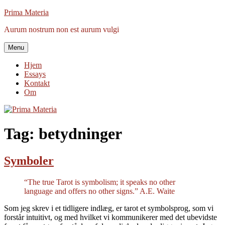
Videre
Prima Materia
til
Aurum nostrum non est aurum vulgi
indhold
Menu
Hjem
Essays
Kontakt
Om
Tag:
betydninger
Symboler
“The true Tarot is symbolism; it speaks no other
language and offers no other signs.” A.E. Waite
Som jeg skrev i et tidligere indlæg, er tarot et symbolsprog, som vi
forstår intuitivt, og med hvilket vi kommunikerer med det ubevidste