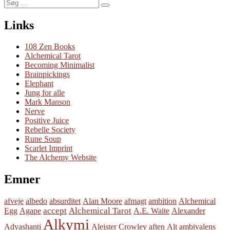
Søg
Søg
efter:
Links
108 Zen Books
Alchemical Tarot
Becoming Minimalist
Brainpickings
Elephant
Jung for alle
Mark Manson
Nerve
Positive Juice
Rebelle Society
Rune Soup
Scarlet Imprint
The Alchemy Website
Emner
afveje
albedo
absurditet
Alan Moore
afmagt
ambition
Alchemical
accept
Alchemical Tarot
Egg
Agape
A.E. Waite
Alexander
Alkymi
Adyashanti
Aleister Crowley
aften
Alt
ambivalens